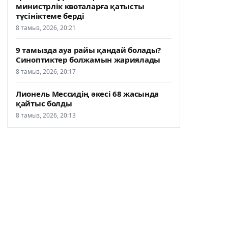
министрлік квоталарға қатысты
түсініктеме берді
8 тамыз, 2026, 20:21
9 тамызда ауа райы қандай болады?
Синоптиктер болжамын жариялады
8 тамыз, 2026, 20:17
Лионель Мессидің әкесі 68 жасында
қайтыс болды
8 тамыз, 2026, 20:13