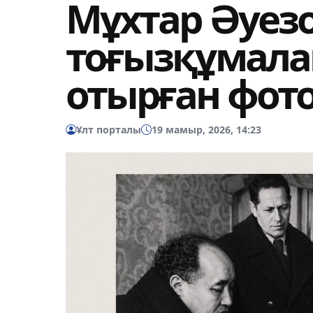
Мұхтар Әуезо
тоғызқұмала
отырған фот
Ұлт порталы
19 мамыр, 2026, 14:23