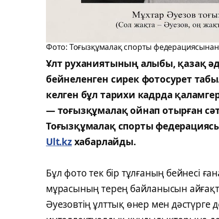
Фото: Тоғызқұмалақ спорты федерациясынан
Ұлт руханиятының алыбы, қазақ әд
бейнеленген сирек фотосурет табы
келген бұл тарихи кадрда қаламге
— тоғызқұмалақ ойнап отырған сәті
Тоғызқұмалақ спорты федерациясы
Ult.kz
хабарлайды.
Бұл фото тек бір тұлғаның бейнесі ға
мұрасының терең байланысын айғақт
Әуезовтің ұлттық өнер мен дәстүрге