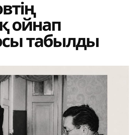
втің
қ ойнап
осы табылды