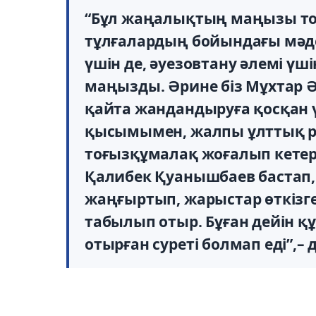
“Бұл жаңалықтың маңызы тоғ
тұлғалардың бойындағы мәд
үшін де, әуезовтану әлемі үші
маңызды. Әрине біз Мұхтар 
қайта жандандыруға қосқан үл
қысымымен, жалпы ұлттық ру
тоғызқұмалақ жоғалып кетер
Қалибек Қуанышбаев бастап,
жаңғыртып, жарыстар өткізге
табылып отыр. Бұған дейін құ
отырған суреті болмап еді”,–