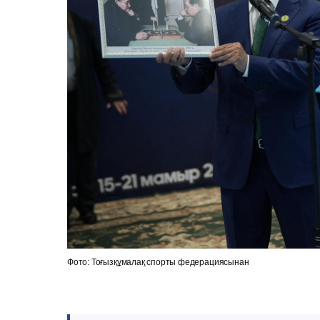
Фото: Тоғызқұмалақ спорты федерациясынан