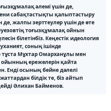
ызқұмалақ әлемі үшін де,
ени сабақтастықты қалыптастыру
н де, жалпы зерттеулер үшін де өте
Әуезовтің тоғызқұмалақ ойнын
есін білетінбіз. Кеңестік идеология
ханият, соның ішінде
 тұста Мұхтар Омарханұлы мен
 ойынның ережелерін қайта
н. Енді осының бейне дәлелі
жаттардан білдік те, біз айтып
 дейді Әлихан Байменов.