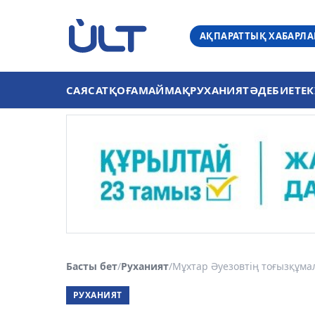
АҚПАРАТТЫҚ ХАБАРЛ
САЯСАТ
ҚОҒАМ
АЙМАҚ
РУХАНИЯТ
ӘДЕБИЕТ
ЕК
Басты бет
/
Руханият
/
Мұхтар Әуезовтің тоғызқұмал
РУХАНИЯТ