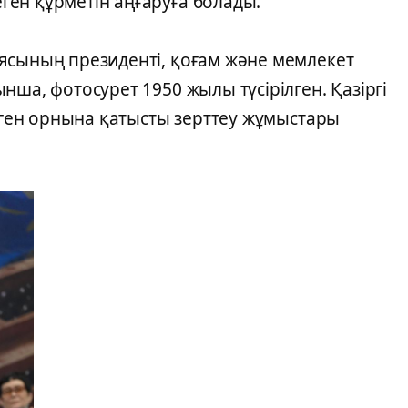
ен құрметін аңғаруға болады.
ясының президенті, қоғам және мемлекет
нша, фотосурет 1950 жылы түсірілген. Қазіргі
ілген орнына қатысты зерттеу жұмыстары