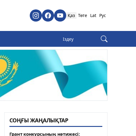
Қаз
Төте
Lat
Рус
СОҢҒЫ ЖАҢАЛЫҚТАР
Грант конкурсының нәтижесі: