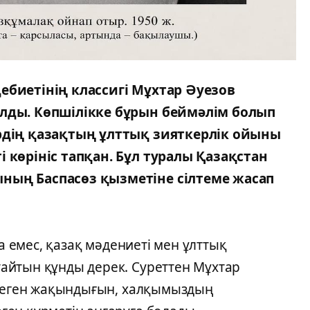
ебиетінің классигі Мұхтар Әуезов
лды. Көпшілікке бұрын беймәлім болып
рдің қазақтың ұлттық зияткерлік ойыны
 көрініс тапқан. Бұл туралы Қазақстан
ның Баспасөз қызметіне сілтеме жасап
на емес, қазақ мәдениеті мен ұлттық
айтын құнды дерек. Суреттен Мұхтар
 деген жақындығын, халқымыздың