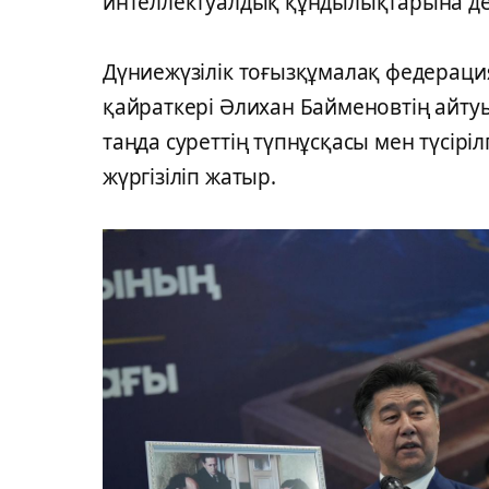
интеллектуалдық құндылықтарына дег
Дүниежүзілік тоғызқұмалақ федераци
қайраткері Әлихан Байменовтің айтуы
таңда суреттің түпнұсқасы мен түсір
жүргізіліп жатыр.