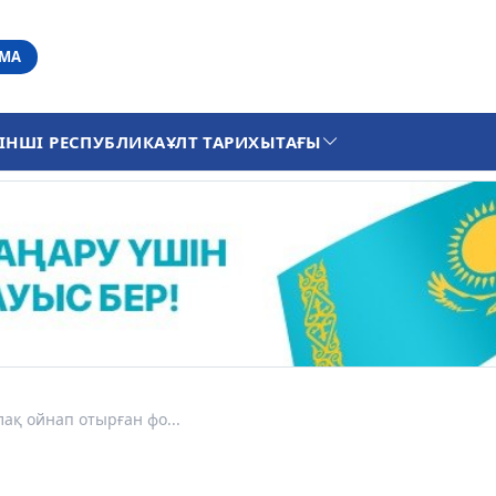
АМА
ІНШІ РЕСПУБЛИКА
ҰЛТ ТАРИХЫ
ТАҒЫ
ақ ойнап отырған фо...