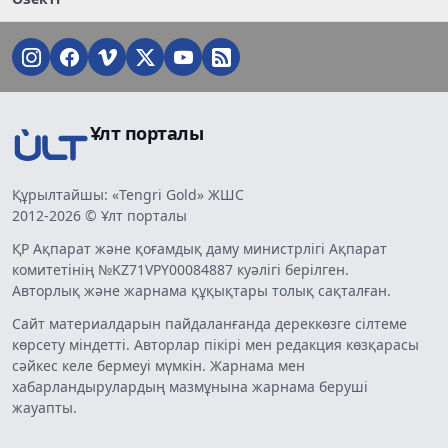
Ұлт порталы
Құрылтайшы: «Tengri Gold» ЖШС
2012-2026 © Ұлт порталы
ҚР Ақпарат және қоғамдық даму министрлігі Ақпарат
комитетінің №KZ71VPY00084887 куәлігі берілген.
Авторлық және жарнама құқықтары толық сақталған.
Сайт материалдарын пайдаланғанда дереккөзге сілтеме
көрсету міндетті. Авторлар пікірі мен редакция көзқарасы
сәйкес келе бермеуі мүмкін. Жарнама мен
хабарландырулардың мазмұнына жарнама беруші
жауапты.