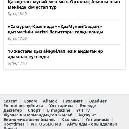
Қазақстан: мұнай мен мыс. Орталық Азияны шын
мәнінде кім ұстап тұр
Бүгін, 18:10
«Самұрық-Қазынада» «ҚазМұнайГаздың»
қызметінің негізгі бағыттары талқыланды
Бүгін, 17:59
10 жастағы қыз айқайлап, өзін аңдыған ер
адамнан құтылды
Бүгін, 17:43
Саясат
Қоғам
Аймақ
Руханият
Әдебиет
Екінші республика
Ұлт тарихы
Әлемде
Дызетер
Спорт
U magazine
ҰЛТ TV
Жұмысшы мамандықтар жылы!
Ақсауыт
Экономика және бизнес
Қылмыс
Ұлт айнасы
Постtimes
ҰЛТ ОБЪЕКТИВ
Айтылды - орындалды!
Өзекті