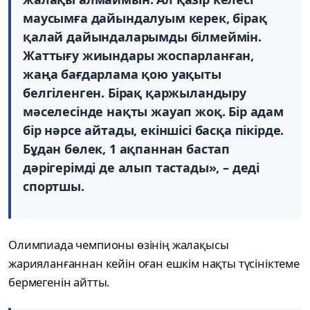
маусымға дайындалуым керек, бірақ
қалай дайындаларымды білмеймін.
Жаттығу жиындары жоспарланған,
жаңа бағдарлама қою уақыты
белгіленген. Бірақ қаржыландыру
мәселесінде нақты жауап жоқ. Бір адам
бір нәрсе айтады, екіншісі басқа пікірде.
Бұдан бөлек, 1 ақпаннан бастап
дәрігерімді де алып тастады», – деді
спортшы.
Олимпиада чемпионы өзінің жалақысы
жарияланғаннан кейін оған ешкім нақты түсініктеме
бермегенін айтты.