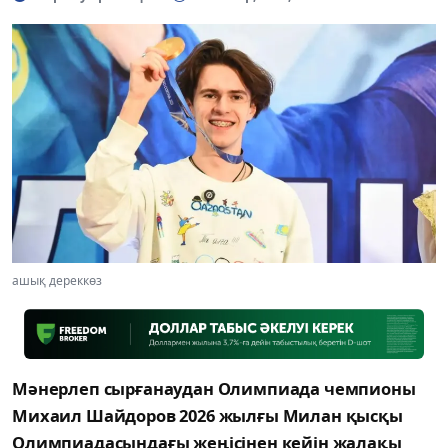
ашық дереккөз
Мәнерлеп сырғанаудан Олимпиада чемпионы
Михаил Шайдоров 2026 жылғы Милан қысқы
Олимпиадасындағы жеңісінен кейін жалақы