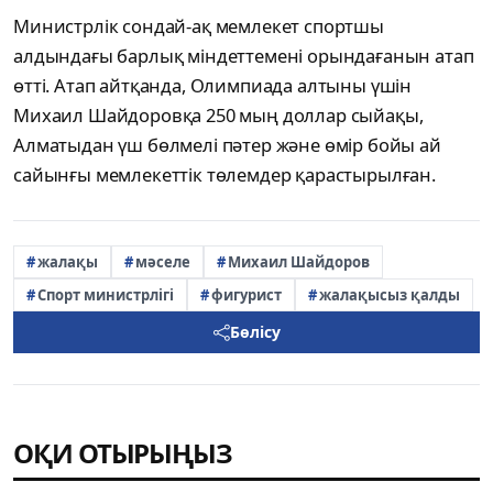
Министрлік сондай-ақ мемлекет спортшы
алдындағы барлық міндеттемені орындағанын атап
өтті. Атап айтқанда, Олимпиада алтыны үшін
Михаил Шайдоровқа 250 мың доллар сыйақы,
Алматыдан үш бөлмелі пәтер және өмір бойы ай
сайынғы мемлекеттік төлемдер қарастырылған.
жалақы
мәселе
Михаил Шайдоров
Спорт министрлігі
фигурист
жалақысыз қалды
Бөлісу
ОҚИ ОТЫРЫҢЫЗ