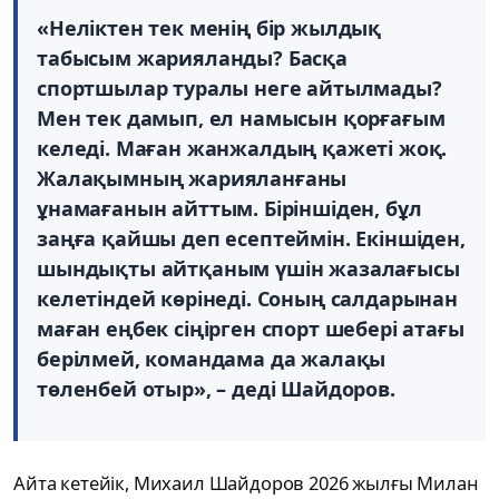
«Неліктен тек менің бір жылдық
табысым жарияланды? Басқа
спортшылар туралы неге айтылмады?
Мен тек дамып, ел намысын қорғағым
келеді. Маған жанжалдың қажеті жоқ.
Жалақымның жарияланғаны
ұнамағанын айттым. Біріншіден, бұл
заңға қайшы деп есептеймін. Екіншіден,
шындықты айтқаным үшін жазалағысы
келетіндей көрінеді. Соның салдарынан
маған еңбек сіңірген спорт шебері атағы
берілмей, командама да жалақы
төленбей отыр», – деді Шайдоров.
Айта кетейік, Михаил Шайдоров 2026 жылғы Милан