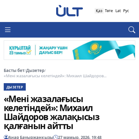
Қаз
Төте
Lat
Рус
Басты бет
/
Дызетер
/
«Мені жазалағысы келетіндей»: Михаил Шайдоров...
ДЫЗЕТЕР
«Мені жазалағысы
келетіндей»: Михаил
Шайдоров жалақысыз
қалғанын айтты
Анар Бауыржанқызы
27 мамыр, 2026, 19:48