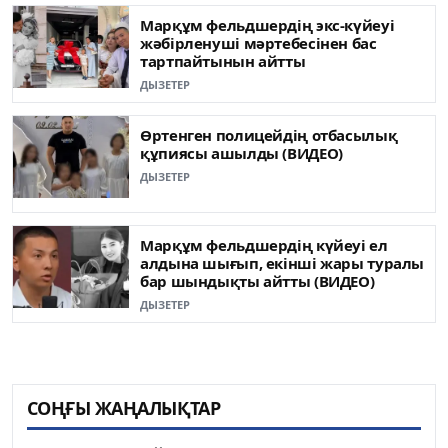
Марқұм фельдшердің экс-күйеуі
жәбірленуші мәртебесінен бас
тартпайтынын айтты
ДЫЗЕТЕР
Өртенген полицейдің отбасылық
құпиясы ашылды (ВИДЕО)
ДЫЗЕТЕР
Марқұм фельдшердің күйеуі ел
алдына шығып, екінші жары туралы
бар шындықты айтты (ВИДЕО)
ДЫЗЕТЕР
СОҢҒЫ ЖАҢАЛЫҚТАР