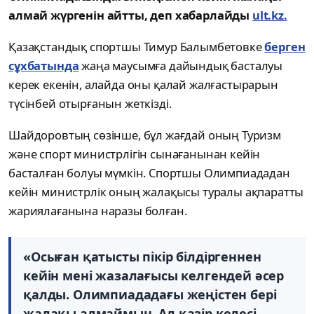
алмай жүргенін айтты, деп хабарлайды
ult.kz.
Қазақстандық спортшы Тимур Балымбетовке
берген
сұхбатында
жаңа маусымға дайындық басталуы
керек екенін, алайда оны қалай жалғастырарын
түсінбей отырғанын жеткізді.
Шайдоровтың сөзінше, бұл жағдай оның Туризм
және спорт министрлігін сынағанынан кейін
басталған болуы мүмкін. Спортшы Олимпиададан
кейін министрлік оның жалақысы туралы ақпаратты
жариялағанына наразы болған.
«Осыған қатысты пікір білдіргеннен
кейін мені жазалағысы келгендей әсер
қалды. Олимпиададағы жеңістен бері
жалақы алмаймын. Ал қазір келесі