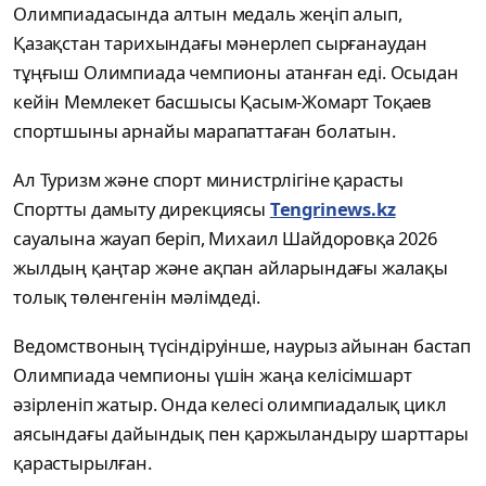
Олимпиадасында алтын медаль жеңіп алып,
Қазақстан тарихындағы мәнерлеп сырғанаудан
тұңғыш Олимпиада чемпионы атанған еді. Осыдан
кейін Мемлекет басшысы Қасым-Жомарт Тоқаев
спортшыны арнайы марапаттаған болатын.
Ал Туризм және спорт министрлігіне қарасты
Спортты дамыту дирекциясы
Tengrinews.kz
сауалына жауап беріп, Михаил Шайдоровқа 2026
жылдың қаңтар және ақпан айларындағы жалақы
толық төленгенін мәлімдеді.
Ведомствоның түсіндіруінше, наурыз айынан бастап
Олимпиада чемпионы үшін жаңа келісімшарт
әзірленіп жатыр. Онда келесі олимпиадалық цикл
аясындағы дайындық пен қаржыландыру шарттары
қарастырылған.