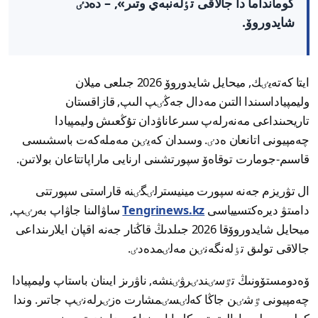
كومانداما دا جالاقى تٶلەنبەي وتىر», – دەدٸ
شايدوروۆ.
ايتا كەتەيٸك, ميحايل شايدوروۆ 2026 جىلعى ميلان
وليمپياداسىندا التىن مەدال جەڭٸپ الىپ, قازاقستان
تاريحىنداعى مەنەرلەپ سىرعاناۋدان تۇڭعىش وليمپيادا
چەمپيونى اتانعان ەدٸ. وسىدان كەيٸن مەملەكەت باسشىسى
قاسىم-جومارت توقاەۆ سپورتشىنى ارنايى ماراپاتتاعان بولاتىن.
ال تۋريزم جەنە سپورت مينيسترلٸگٸنە قاراستى سپورتتى
دامىتۋ ديرەكتسيياسى
Tengrinews.kz
ساۋالىنا جاۋاپ بەرٸپ,
ميحايل شايدوروۆقا 2026 جىلدىڭ قاڭتار جەنە اقپان ايلارىنداعى
جالاقى تولىق تٶلەنگەنٸن مەلٸمدەدٸ.
ۆەدومستۆونىڭ تٷسٸندٸرۋٸنشە, ناۋرىز ايىنان باستاپ وليمپيادا
چەمپيونى ٷشٸن جاڭا كەلٸسٸمشارت ەزٸرلەنٸپ جاتىر. وندا