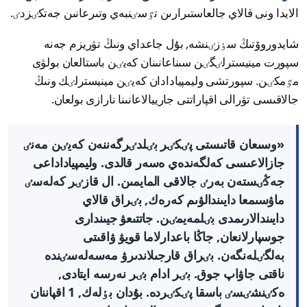
الايدا ونى قالاي جالعاستىرارىن تٷسٸنبەي وتىرعانىن جەتكٸزدٸ.
شايدوروۆتىڭ سٶزٸنشە, بۇل جاعداي ونىڭ تۋريزم جەنە
سپورت مينيسترلٸگٸن سىناعانىنان كەيٸن باستالعان بولۋى
مٷمكٸن. سپورتشى وليمپيادادان كەيٸن مينيسترلٸك ونىڭ
جالاقىسى تۋرالى اقپاراتتى جارييالاعانىنا نارازى بولعان.
«وسىعان قاتىستى پٸكٸر بٸلدٸرگەننەن كەيٸن مەنٸ
جازالاعىسى كەلگەندەي ەسەر قالدى. وليمپياداداعى
جەڭٸستەن بەرٸ جالاقى المايمىن. ال قازٸر كەلەسٸ
ماۋسىمعا دايىندالۋىم كەرەك, بٸراق قالاي
دايىندالارىمدى بٸلمەيمٸن. جاتتىعۋ جيىندارى
جوسپارلانعان, جاڭا باعدارلاما قويۋ ۋاقىتى
بەلگٸلەنگەن. بٸراق قارجىلاندىرۋ مەسەلەسٸندە
ناقتى جاۋاپ جوق. بٸر ادام بٸر نەرسە ايتادى,
ەكٸنشٸسٸ باسقا پٸكٸردە. بۇدان بٶلەك, 1 اقپاننان