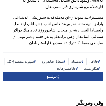
كەلەسٸ وليمپيادالىق تسيكل اياسىنداعى دايىندىق پەن
قارجىلاندىرۋ شارتتارى قاراستىرىلعان.
مينيسترلٸك سونداي-اق مەملەكەت سپورتشى الدىنداعى
بارلىق مٸندەتتەمەنٸ ورىنداعانىن اتاپ ٶتتٸ. اتاپ ايتقاندا,
وليمپيادا التىنى ٷشٸن ميحايل شايدوروۆقا 250 مىڭ دوللار
سىياقى, الماتىدان ٷش بٶلمەلٸ پەتەر جەنە ٶمٸر بويى اي
سايىنعى مەملەكەتتٸك تٶلەمدەر قاراستىرىلعان.
جالاقى
مەسەلە
ميحايل شايدوروۆ
سپورت مينيسترلٸگٸ
فيگۋريست
جالاقىسىز قالدى
بۆلىسۋ
وقى وتىرىڭىز