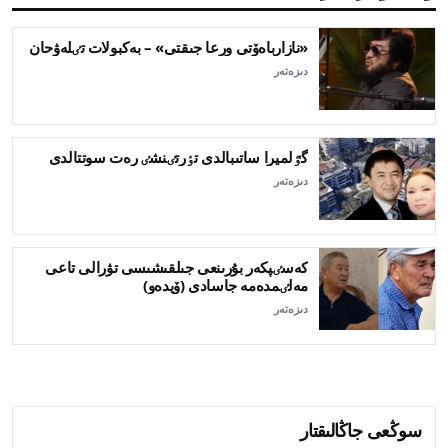
«نازارباەۆتى ورعا جىقتى» – بەكبولات تٸلەۋحان
دىزەتەر
گٷلميرا ساتىبالدى تٶرتٸنشٸ رەت سوتتالدى
دىزەتەر
كەسٸپكەر بۇرىنعى جىلقىشىسى تۋرالى تاعى
مەلٸمدەمە جاسادى (ۆيدەو)
دىزەتەر
سوڭعى جاڭالىقتار