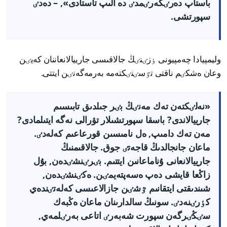
باستاپ دەرٸگەرٸمدٸ دە الىپ تاستادى», – دەدٸ
سپورتشى.
وليمپيادا چەمپيونى ٶزٸنٸڭ جالاقىسى جارييالانعاننان كەيٸن
وعان ەشكٸم ناقتى تٷسٸنٸكتەمە بەرمەگەنٸن ايتتى.
«نەلٸكتەن تەك مەنٸڭ بٸر جىلدىق تابىسىم
جارييالاندى? باسقا سپورتشىلار تۋرالى نەگە ايتىلمادى?
مەن تەك دامىپ, ەل نامىسىن قورعاعىم كەلەدٸ.
ماعان جانجالدىڭ قاجەتٸ جوق. جالاقىمنىڭ
جارييالانعانى ۇناماعانىن ايتتىم. بٸرٸنشٸدەن, بۇل
زاڭعا قايشى دەپ ەسەپتەيمٸن. ەكٸنشٸدەن,
شىندىقتى ايتقانىم ٷشٸن جازالاعىسى كەلەتٸندەي
كٶرٸنەدٸ. سونىڭ سالدارىنان ماعان ەڭبەك
سٸڭٸرگەن سپورت شەبەرٸ اتاعى بەرٸلمەي,