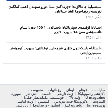
سيتسيلييا جاعالاۋىندا جٷزدەگەن مىڭ ەۋرو سۋمەن اعىپ كەلگەن:
تۋريستەر بۋما-بۋما اقشا جيناعان
بٷگىن, 17:42
استانادا اۋقىمدى سپارتاكيادا باستالدى: 1 400-دەن استام
قاتىسۋشى مەن 14 سپورت تٷرٸ
بٷگىن, 17:21
«استانا» باسكەتبول كلۋبى قىزمەتٸن توقتاتتى: سپورت كوميتەتٸ
سەبەبٸن ايتتى
بٷگىن, 17:01
ساياسات
قوعام
ايماق
رۋحانييات
ەدەبيەت
ەكٸنشٸ رەسپۋبليكا
ۇلت تاريحى
ەلەمدە
دىزەتەر
سپورت
U magazine
ۇلت TV
جۇمىسشى ماماندىقتار جىلى!
اقساۋىت
ەكونوميكا جەنە بيزنەس
قىلمىس
ۇلت ايناسى
پوستtimes
ۇلت وبەكتيۆ
ايتىلدى - ورىندالدى!
ٶزەكتٸ