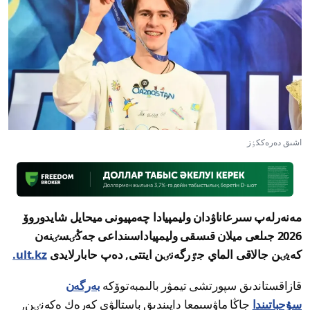
اشىق دەرەككٶز
مەنەرلەپ سىرعاناۋدان وليمپيادا چەمپيونى ميحايل شايدوروۆ
2026 جىلعى ميلان قىسقى وليمپياداسىنداعى جەڭٸسٸنەن
كەيٸن جالاقى الماي جٷرگەنٸن ايتتى, دەپ حابارلايدى
ult.kz.
قازاقستاندىق سپورتشى تيمۋر بالىمبەتوۆكە
بەرگەن
سۇحباتىندا
جاڭا ماۋسىمعا دايىندىق باستالۋى كەرەك ەكەنٸن,