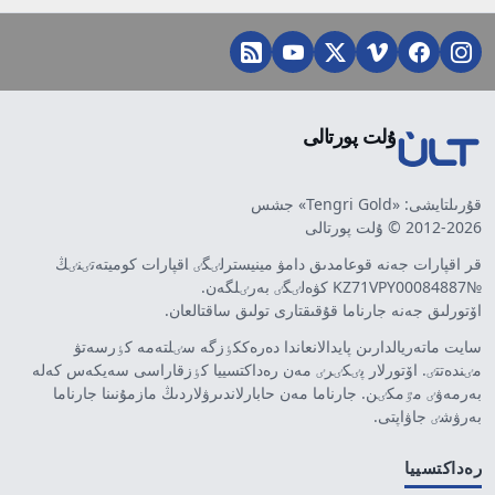
ۇلت پورتالى
قۇرىلتايشى: «Tengri Gold» جشس
2012-2026 © ۇلت پورتالى
قر اقپارات جەنە قوعامدىق دامۋ مينيسترلٸگٸ اقپارات كوميتەتٸنٸڭ
№KZ71VPY00084887 كۋەلٸگٸ بەرٸلگەن.
اۆتورلىق جەنە جارناما قۇقىقتارى تولىق ساقتالعان.
سايت ماتەريالدارىن پايدالانعاندا دەرەككٶزگە سٸلتەمە كٶرسەتۋ
مٸندەتتٸ. اۆتورلار پٸكٸرٸ مەن رەداكتسييا كٶزقاراسى سەيكەس كەلە
بەرمەۋٸ مٷمكٸن. جارناما مەن حابارلاندىرۋلاردىڭ مازمۇنىنا جارناما
بەرۋشٸ جاۋاپتى.
رەداكتسييا