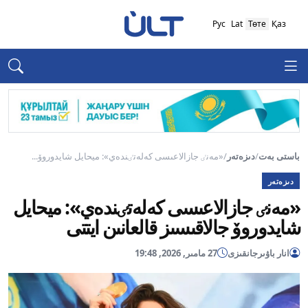
Рус
Lat
Төте
Қаз
باستى بەت
/
دىزەتەر
/
«مەنٸ جازالاعىسى كەلەتٸندەي»: ميحايل شايدوروۆ...
دىزەتەر
«مەنٸ جازالاعىسى كەلەتٸندەي»: ميحايل
شايدوروۆ جالاقىسىز قالعانىن ايتتى
انار باۋىرجانقىزى
27 مامىر, 2026, 19:48