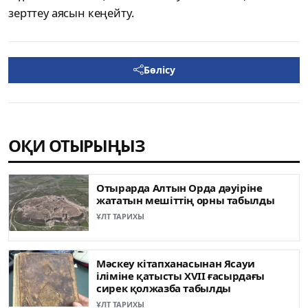
зерттеу аясын кеңейту.
Бөлісу
ОҚИ ОТЫРЫҢЫЗ
Отырарда Алтын Орда дәуіріне
жататын мешіттің орны табылды
ҰЛТ ТАРИХЫ
Мәскеу кітапханасынан Ясауи
іліміне қатысты XVII ғасырдағы
сирек қолжазба табылды
ҰЛТ ТАРИХЫ