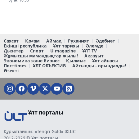
Бүгін, 10:56
Саясат
Қоғам
Аймақ
Руханият
Әдебиет
Екінші республика
Ұлт тарихы
Әлемде
Дызетер
Спорт
U magazine
ҰЛТ TV
Жұмысшы мамандықтар жылы!
Ақсауыт
Экономика және бизнес
Қылмыс
Ұлт айнасы
Постtimes
ҰЛТ ОБЪЕКТИВ
Айтылды - орындалды!
Өзекті
Ұлт порталы
Құрылтайшы: «Tengri Gold» ЖШС
2012-2026 © Ұлт порталы