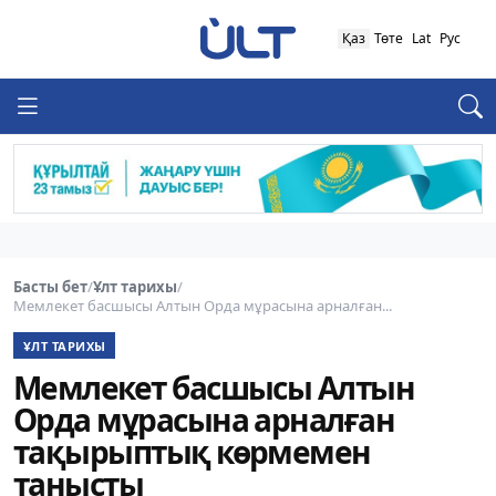
Қаз
Төте
Lat
Рус
Басты бет
/
Ұлт тарихы
/
Мемлекет басшысы Алтын Орда мұрасына арналған...
ҰЛТ ТАРИХЫ
Мемлекет басшысы Алтын
Орда мұрасына арналған
тақырыптық көрмемен
танысты