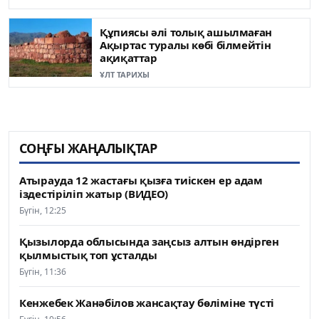
Құпиясы әлі толық ашылмаған
Ақыртас туралы көбі білмейтін
ақиқаттар
ҰЛТ ТАРИХЫ
СОҢҒЫ ЖАҢАЛЫҚТАР
Атырауда 12 жастағы қызға тиіскен ер адам
іздестіріліп жатыр (ВИДЕО)
Бүгін, 12:25
Қызылорда облысында заңсыз алтын өндірген
қылмыстық топ ұсталды
Бүгін, 11:36
Кенжебек Жанәбілов жансақтау бөліміне түсті