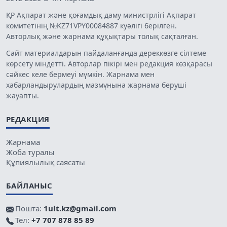
ҚР Ақпарат және қоғамдық даму министрлігі Ақпарат
комитетінің №KZ71VPY00084887 куәлігі берілген.
Авторлық және жарнама құқықтары толық сақталған.
Сайт материалдарын пайдаланғанда дереккөзге сілтеме
көрсету міндетті. Авторлар пікірі мен редакция көзқарасы
сәйкес келе бермеуі мүмкін. Жарнама мен
хабарландырулардың мазмұнына жарнама беруші
жауапты.
РЕДАКЦИЯ
Жарнама
Жоба туралы
Құпиялылық саясаты
БАЙЛАНЫС
Пошта:
1ult.kz@gmail.com
Тел:
+7 707 878 85 89