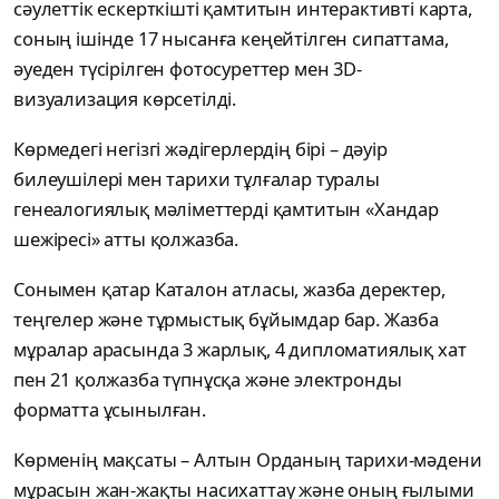
сәулеттік ескерткішті қамтитын интерактивті карта,
соның ішінде 17 нысанға кеңейтілген сипаттама,
әуеден түсірілген фотосуреттер мен 3D-
визуализация көрсетілді.
Көрмедегі негізгі жәдігерлердің бірі – дәуір
билеушілері мен тарихи тұлғалар туралы
генеалогиялық мәліметтерді қамтитын «Хандар
шежіресі» атты қолжазба.
Сонымен қатар Каталон атласы, жазба деректер,
теңгелер және тұрмыстық бұйымдар бар. Жазба
мұралар арасында 3 жарлық, 4 дипломатиялық хат
пен 21 қолжазба түпнұсқа және электронды
форматта ұсынылған.
Көрменің мақсаты – Алтын Орданың тарихи-мәдени
мұрасын жан-жақты насихаттау және оның ғылыми