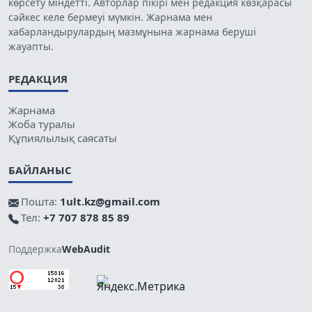
көрсету міндетті. Авторлар пікірі мен редакция көзқарасы
сәйкес келе бермеуі мүмкін. Жарнама мен
хабарландырулардың мазмұнына жарнама беруші
жауапты.
РЕДАКЦИЯ
Жарнама
Жоба туралы
Құпиялылық саясаты
БАЙЛАНЫС
Пошта:
1ult.kz@gmail.com
Тел:
+7 707 878 85 89
Поддержка
WebAudit