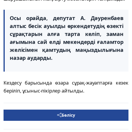
Осы орайда, депутат А. Дәуренбаев
алтыс бесік ауылды өркендетудің өзекті
сұрақтарын алға тарта келіп, заман
ағымына сай елді мекендерді ғаламтор
желісімен қамтудың маңыздылығына
назар аударды.
Кездесу барысында өзара сұрақ-жауаптарға кезек
беріліп, ұсыныс-пікірлер айтылды.
Бөлісу