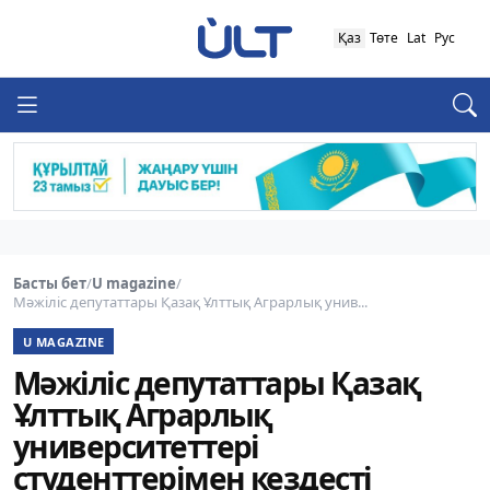
Қаз
Төте
Lat
Рус
Басты бет
/
U magazine
/
Мәжіліс депутаттары Қазақ Ұлттық Аграрлық унив...
U MAGAZINE
Мәжіліс депутаттары Қазақ
Ұлттық Аграрлық
университеттері
студенттерімен кездесті