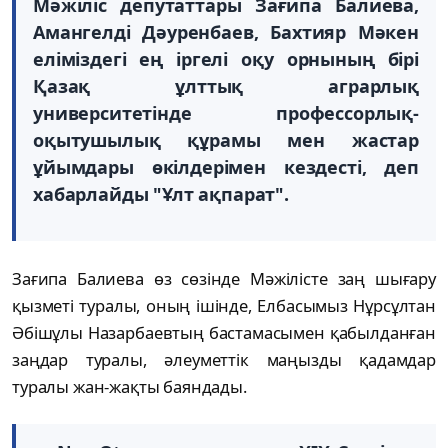
Мәжіліс депутаттары Зағипа Балиева,
Амангелді Дәуренбаев, Бахтияр Мәкен
еліміздегі ең іргелі оқу орнының бірі
Қазақ ұлттық аграрлық
университетінде профессорлық-
оқытушылық құрамы мен жастар
ұйымдары өкілдерімен кездесті, деп
хабарлайды "Ұлт ақпарат".
Зағипа Балиева өз сөзінде Мәжілісте заң шығару
қызметі туралы, оның ішінде, Елбасымыз Нұрсұлтан
Әбішұлы Назарбаевтың бастамасымен қабылданған
заңдар туралы, әлеуметтік маңызды қадамдар
туралы жан-жақты баяндады.