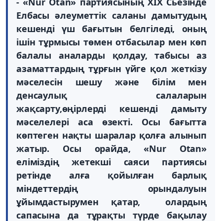
- «Nur Otan» партиясының ХІХ Сьезінде
Елбасы әлеуметтік саланы дамытудың
кешенді үш бағытын белгіледі, оның
ішін тұрмысы төмен отбасылар мен көп
балалы аналарды қолдау,
табысы аз
азаматтардың тұрғын үйге қол жеткізу
мәселесін шешу және білім мен
денсаулық салаларын
жақсарту,өңірлерді кешенді дамыту
мәселелері аса өзекті. Осы бағытта
көптеген нақты шаралар қолға алынып
жатыр. Осы орайда, «Nur Otan»
еліміздің жетекші саяси партиясы
ретінде алға қойылған барлық
міндеттердің орындалуын
ұйымдастырумен қатар, олардың
сапасына да тұрақты түрде бақылау