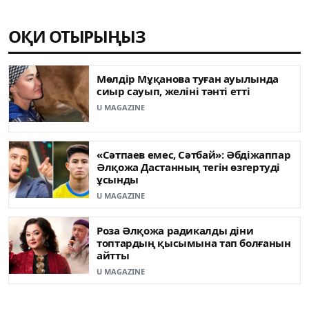
ОҚИ ОТЫРЫҢЫЗ
Мөлдір Мұқанова туған ауылында
сиыр сауып, желіні тәнті етті
U MAGAZINE
«Сәтпаев емес, Сәтбай»: Әбдіжаппар
Әлқожа Дастанның тегін өзгертуді
ұсынды
U MAGAZINE
Роза Әлқожа радикалды діни
топтардың қысымына тап болғанын
айтты
U MAGAZINE