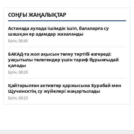
СОҢҒЫ ЖАҢАЛЫҚТАР
Астанада аулада ішімдік ішіп, балаларға су
шашқан ер адамдар жазаланды
Бүгін, 08:40
БАКАД-та жол ақысын төлеу тәртібі өзгереді:
уақытылы төлегендер үшін тариф бұрынғыдай
қалады
Бүгін, 08:29
Қайтарылған активтер қаржысына Бурабай мен
Щучинсктің су жүйелері жаңартылады
Бүгін, 08:23