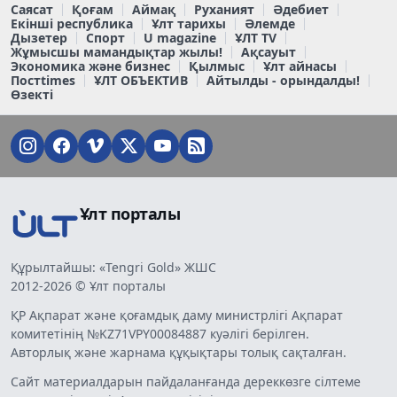
Саясат
Қоғам
Аймақ
Руханият
Әдебиет
Екінші республика
Ұлт тарихы
Әлемде
Дызетер
Спорт
U magazine
ҰЛТ TV
Жұмысшы мамандықтар жылы!
Ақсауыт
Экономика және бизнес
Қылмыс
Ұлт айнасы
Постtimes
ҰЛТ ОБЪЕКТИВ
Айтылды - орындалды!
Өзекті
Ұлт порталы
Құрылтайшы: «Tengri Gold» ЖШС
2012-2026 © Ұлт порталы
ҚР Ақпарат және қоғамдық даму министрлігі Ақпарат
комитетінің №KZ71VPY00084887 куәлігі берілген.
Авторлық және жарнама құқықтары толық сақталған.
Сайт материалдарын пайдаланғанда дереккөзге сілтеме