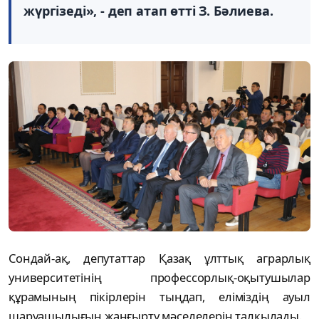
жүргізеді», - деп атап өтті З. Бәлиева.
Сондай-ақ, депутаттар Қазақ ұлт­тық аграрлық
университетінің профессорлық-оқытушылар
құрамының пікірлерін тыңдап, еліміздің ауыл
шаруашылығын жаң­ғырту мәселелерін талқылады.