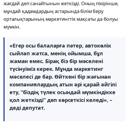
жағдай деп санайтынын жеткізді. Оның пікірінше,
мұндай қадамдардың астарында білім беру
орталықтарының маркетингтік мақсаты да болуы
мүмкін.
«Егер осы балаларға пәтер, автокөлік
сыйлап жатса, менің ойымша, бұл
жаман емес. Бірақ біз бір мәселені
түсінуіміз керек. Мұнда маркетинг
мәселесі де бар. Өйткені бір жағынан
компаниялардың атын әрі қарай әйгілі
ету, “біздің түлек осындай мүмкіндікке
қол жеткізді” деп көрсеткісі келеді», –
деді депутат.