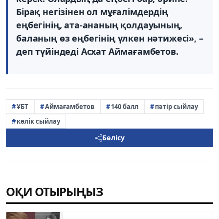
Бірақ негізінен ол мұғалімдердің
еңбегінің, ата-ананың қолдауының,
баланың өз еңбегінің үлкен нәтижесі», –
деп түйіндеді Асхат Аймағамбетов.
ҰБТ
Аймағамбетов
140 балл
пәтір сыйлау
көлік сыйлау
Бөлісу
ОҚИ ОТЫРЫҢЫЗ