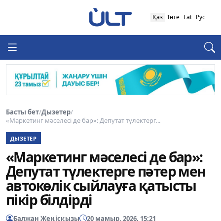
Қаз
Төте
Lat
Рус
Басты бет
/
Дызетер
/
«Маркетинг мәселесі де бар»: Депутат түлектерг...
ДЫЗЕТЕР
«Маркетинг мәселесі де бар»:
Депутат түлектерге пәтер мен
автокөлік сыйлауға қатысты
пікір білдірді
Балжан Жеңісқызы
20 мамыр, 2026, 15:21