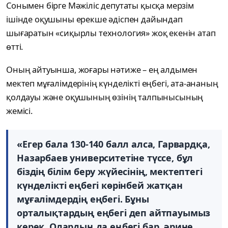
Сонымен бірге Мәжіліс депутаты қысқа мерзім
ішінде оқушыны ерекше әдіспен дайындап
шығаратын «сиқырлы технология» жоқ екенін атап
өтті.
Оның айтуынша, жоғары нәтиже – ең алдымен
мектеп мұғалімдерінің күнделікті еңбегі, ата-ананың
қолдауы және оқушының өзінің талпынысының
жемісі.
«Егер бала 130-140 балл алса, Гарвардқа,
Назарбаев университетіне түссе, бұл
біздің білім беру жүйесінің, мектептегі
күнделікті еңбегі көрінбей жатқан
мұғалімдердің еңбегі. Бұны
орталықтардың еңбегі деп айтпауымыз
керек. Олардың да еңбегі бар, әрине.