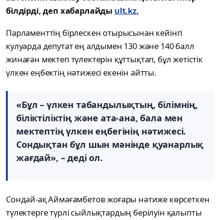
білдірді, деп хабарлайды
ult.kz.
Парламенттің бірлескен отырысынан кейінгі
кулуарда депутат ең алдымен 130 және 140 балл
жинаған мектеп түлектерін құттықтап, бұл жетістік
үлкен еңбектің нәтижесі екенін айтты.
«Бұл – үлкен табандылықтың, білімнің,
біліктіліктің және ата-ана, бала мен
мектептің үлкен еңбегінің нәтижесі.
Сондықтан бұл шын мәнінде қуанарлық
жағдай», – деді ол.
Сондай-ақ Аймағамбетов жоғары нәтиже көрсеткен
түлектерге түрлі сыйлықтардың берілуін қалыпты