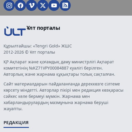
Ұлт порталы
Құрылтайшы: «Tengri Gold» ЖШС
2012-2026 © Ұлт порталы
ҚР Ақпарат және қоғамдық даму министрлігі Ақпарат
комитетінің №KZ71VPY00084887 куәлігі берілген.
Авторлық және жарнама құқықтары толық сақталған.
Сайт материалдарын пайдаланғанда дереккөзге сілтеме
көрсету міндетті. Авторлар пікірі мен редакция көзқарасы
сәйкес келе бермеуі мүмкін. Жарнама мен
хабарландырулардың мазмұнына жарнама беруші
жауапты.
РЕДАКЦИЯ