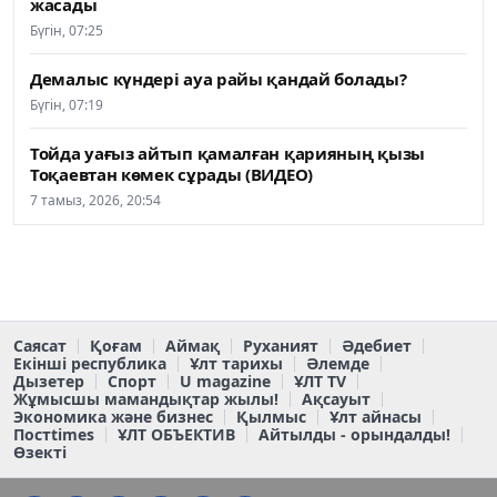
жасады
Бүгін, 07:25
Демалыс күндері ауа райы қандай болады?
Бүгін, 07:19
Тойда уағыз айтып қамалған қарияның қызы
Тоқаевтан көмек сұрады (ВИДЕО)
7 тамыз, 2026, 20:54
Саясат
Қоғам
Аймақ
Руханият
Әдебиет
Екінші республика
Ұлт тарихы
Әлемде
Дызетер
Спорт
U magazine
ҰЛТ TV
Жұмысшы мамандықтар жылы!
Ақсауыт
Экономика және бизнес
Қылмыс
Ұлт айнасы
Постtimes
ҰЛТ ОБЪЕКТИВ
Айтылды - орындалды!
Өзекті