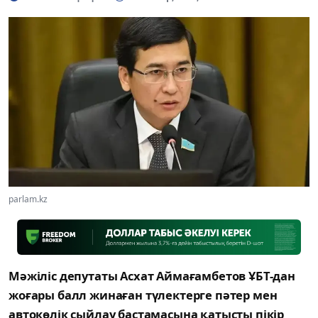
parlam.kz
Мәжіліс депутаты Асхат Аймағамбетов ҰБТ-дан
жоғары балл жинаған түлектерге пәтер мен
автокөлік сыйлау бастамасына қатысты пікір