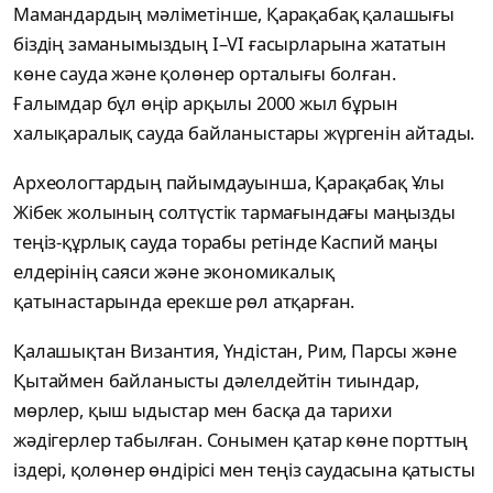
Мамандардың мәліметінше, Қарақабақ қалашығы
біздің заманымыздың I–VI ғасырларына жататын
көне сауда және қолөнер орталығы болған.
Ғалымдар бұл өңір арқылы 2000 жыл бұрын
халықаралық сауда байланыстары жүргенін айтады.
Археологтардың пайымдауынша, Қарақабақ Ұлы
Жібек жолының солтүстік тармағындағы маңызды
теңіз-құрлық сауда торабы ретінде Каспий маңы
елдерінің саяси және экономикалық
қатынастарында ерекше рөл атқарған.
Қалашықтан Византия, Үндістан, Рим, Парсы және
Қытаймен байланысты дәлелдейтін тиындар,
мөрлер, қыш ыдыстар мен басқа да тарихи
жәдігерлер табылған. Сонымен қатар көне порттың
іздері, қолөнер өндірісі мен теңіз саудасына қатысты