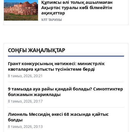
Құпиясы әлі толық ашылмаған
Ақыртас туралы көбі білмейтін
ақиқаттар
ҰЛТ ТАРИХЫ
СОҢҒЫ ЖАҢАЛЫҚТАР
Грант конкурсының нәтижесі: министрлік
квоталарға қатысты түсініктеме берді
8 тамыз, 2026, 20:21
9 тамызда ауа райы қандай болады? Синоптиктер
болжамын жариялады
8 тамыз, 2026, 20:17
Лионель Мессидің әкесі 68 жасында қайтыс
болды
8 тамыз, 2026, 20:13