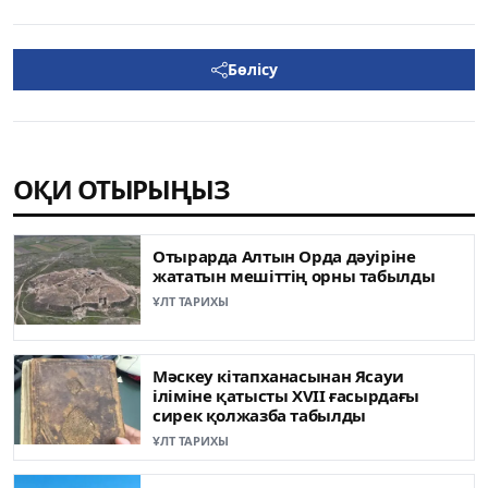
Бөлісу
ОҚИ ОТЫРЫҢЫЗ
Отырарда Алтын Орда дәуіріне
жататын мешіттің орны табылды
ҰЛТ ТАРИХЫ
Мәскеу кітапханасынан Ясауи
іліміне қатысты XVII ғасырдағы
сирек қолжазба табылды
ҰЛТ ТАРИХЫ