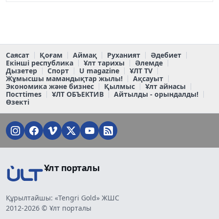
Саясат
Қоғам
Аймақ
Руханият
Әдебиет
Екінші республика
Ұлт тарихы
Әлемде
Дызетер
Спорт
U magazine
ҰЛТ TV
Жұмысшы мамандықтар жылы!
Ақсауыт
Экономика және бизнес
Қылмыс
Ұлт айнасы
Постtimes
ҰЛТ ОБЪЕКТИВ
Айтылды - орындалды!
Өзекті
Ұлт порталы
Құрылтайшы: «Tengri Gold» ЖШС
2012-2026 © Ұлт порталы