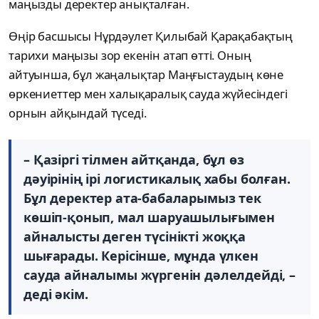
маңызды деректер анықталған.
Өңір басшысы Нұрдәулет Қилыбай Қарақабақтың
тарихи маңызы зор екенін атап өтті. Оның
айтуынша, бұл жаңалықтар Маңғыстаудың көне
өркениеттер мен халықаралық сауда жүйесіндегі
орнын айқындай түседі.
– Қазіргі тілмен айтқанда, бұл өз
дәуірінің ірі логистикалық хабы болған.
Бұл деректер ата-бабаларымыз тек
көшіп-қонып, мал шаруашылығымен
айналысты деген түсінікті жоққа
шығарады. Керісінше, мұнда үлкен
сауда айналымы жүргенін дәлелдейді, –
деді әкім.