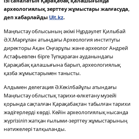
ізі саналатын Қарақабақ қалашығында
археологиялық зерттеу жұмыстары жалғасуда,
деп хабарлайды
Ult.kz
.
Маңғыстау облысының әкімі Нұрдәулет Қилыбай
Ә.Х.Марғұлан атындағы Археология институты
директоры Ақан Оңғарұлы және археолог Андрей
Астафьевпен бірге Түпқараған ауданындағы
Қарақабақ қалашығына барып, археологиялық
қазба жұмыстарымен танысты.
Алдымен делегация Ә.Кекілбайұлы атындағы
Маңғыстау облыстық тарихи-өлкетану музейі
қорында сақталған Қарақабақтан табылған тарихи
жәдігерлерді көрді. Кейін археологиялық нысанда
жүргізіліп жатқан ғылыми-зерттеу жұмыстарының
нәтижелері талқыланды.