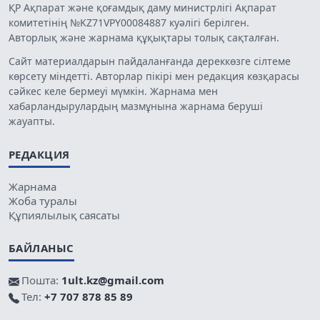
ҚР Ақпарат және қоғамдық даму министрлігі Ақпарат
комитетінің №KZ71VPY00084887 куәлігі берілген.
Авторлық және жарнама құқықтары толық сақталған.
Сайт материалдарын пайдаланғанда дереккөзге сілтеме
көрсету міндетті. Авторлар пікірі мен редакция көзқарасы
сәйкес келе бермеуі мүмкін. Жарнама мен
хабарландырулардың мазмұнына жарнама беруші
жауапты.
РЕДАКЦИЯ
Жарнама
Жоба туралы
Құпиялылық саясаты
БАЙЛАНЫС
Пошта:
1ult.kz@gmail.com
Тел:
+7 707 878 85 89