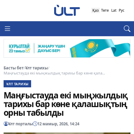
Қаз
Төте
Lat
Рус
Басты бет
/
Ұлт тарихы
/
Маңғыстауда екі мыңжылдық тарихы бар көне қала...
ҰЛТ ТАРИХЫ
Маңғыстауда екі мыңжылдық
тарихы бар көне қалашықтың
орны табылды
Ұлт порталы
12 мамыр, 2026, 14:24