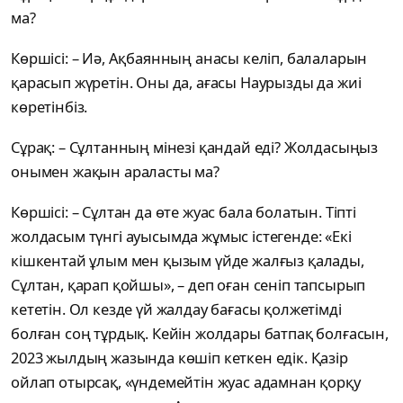
ма?
Көршісі: – Иә, Ақбаянның анасы келіп, балаларын
қарасып жүретін. Оны да, ағасы Наурызды да жиі
көретінбіз.
Сұрақ: – Сұлтанның мінезі қандай еді? Жолдасыңыз
онымен жақын араласты ма?
Көршісі: – Сұлтан да өте жуас бала болатын. Тіпті
жолдасым түнгі ауысымда жұмыс істегенде: «Екі
кішкентай ұлым мен қызым үйде жалғыз қалады,
Сұлтан, қарап қойшы», – деп оған сеніп тапсырып
кететін. Ол кезде үй жалдау бағасы қолжетімді
болған соң тұрдық. Кейін жолдары батпақ болғасын,
2023 жылдың жазында көшіп кеткен едік. Қазір
ойлап отырсақ, «үндемейтін жуас адамнан қорқу