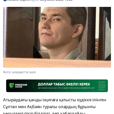
Фото: әлеуметтік желі
Атыраудағы қанды оқиғаға қатысты күдікке ілінген
Сұлтан мен Ақбаян туралы олардың бұрынғы
көршілері пікір білдірді, деп хабарлайды