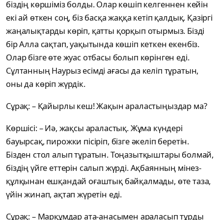
біздің көршіміз болды. Олар көшіп келгеннен кейін
екі ай өткен соң, біз басқа жаққа кетіп қалдық. Қазіргі
жаңалықтарды көріп, қатты қорқып отырмыз. Бізді
бір Алла сақтап, уақытында көшіп кеткен екенбіз.
Олар бізге өте жуас отбасы болып көрінген еді.
Сұлтанның Наурыз есімді ағасы да келіп тұратын,
оны да көріп жүрдік.
Сұрақ: – Қайырлы кеш! Жақын араластыңыздар ма?
Көршісі: – Иә, жақсы араластық. Жұма күндері
бауырсақ, пирожки пісіріп, бізге әкеліп беретін.
Бізден стол алып тұратын. Тоңазытқыштары болмай,
біздің үйге еттерін салып жүрді. Ақбаянның мінез-
құлқынан ешқандай оғаштық байқалмады, өте таза,
үйін жинап, ақтап жүретін еді.
Сұрақ: – Марқұмдар ата-анасымен араласып тұрды