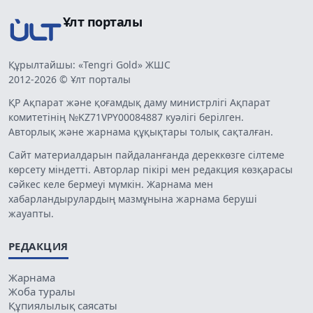
Ұлт порталы
Құрылтайшы: «Tengri Gold» ЖШС
2012-2026 © Ұлт порталы
ҚР Ақпарат және қоғамдық даму министрлігі Ақпарат
комитетінің №KZ71VPY00084887 куәлігі берілген.
Авторлық және жарнама құқықтары толық сақталған.
Сайт материалдарын пайдаланғанда дереккөзге сілтеме
көрсету міндетті. Авторлар пікірі мен редакция көзқарасы
сәйкес келе бермеуі мүмкін. Жарнама мен
хабарландырулардың мазмұнына жарнама беруші
жауапты.
РЕДАКЦИЯ
Жарнама
Жоба туралы
Құпиялылық саясаты