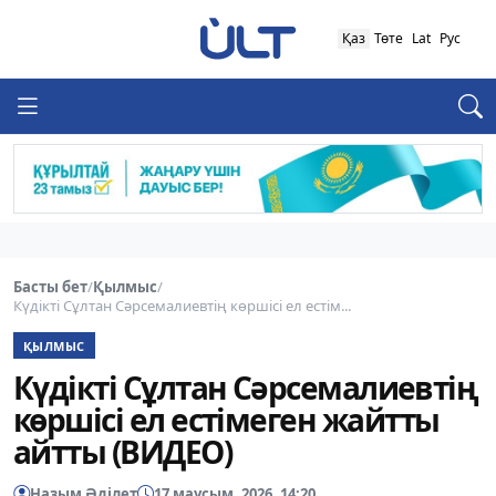
Қаз
Төте
Lat
Рус
Басты бет
/
Қылмыс
/
Күдікті Сұлтан Сәрсемалиевтің көршісі ел естім...
ҚЫЛМЫС
Күдікті Сұлтан Сәрсемалиевтің
көршісі ел естімеген жайтты
айтты (ВИДЕО)
Назым Әділет
17 маусым, 2026, 14:20