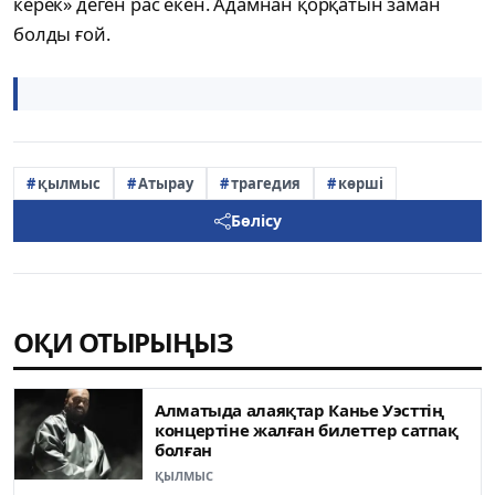
керек» деген рас екен. Адамнан қорқатын заман
болды ғой.
қылмыс
Атырау
трагедия
көрші
Бөлісу
ОҚИ ОТЫРЫҢЫЗ
Алматыда алаяқтар Канье Уэсттің
концертіне жалған билеттер сатпақ
болған
ҚЫЛМЫС