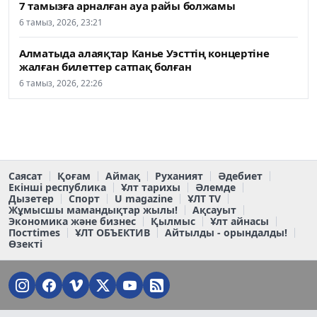
7 тамызға арналған ауа райы болжамы
6 тамыз, 2026, 23:21
Алматыда алаяқтар Канье Уэсттің концертіне
жалған билеттер сатпақ болған
6 тамыз, 2026, 22:26
Саясат
Қоғам
Аймақ
Руханият
Әдебиет
Екінші республика
Ұлт тарихы
Әлемде
Дызетер
Спорт
U magazine
ҰЛТ TV
Жұмысшы мамандықтар жылы!
Ақсауыт
Экономика және бизнес
Қылмыс
Ұлт айнасы
Постtimes
ҰЛТ ОБЪЕКТИВ
Айтылды - орындалды!
Өзекті