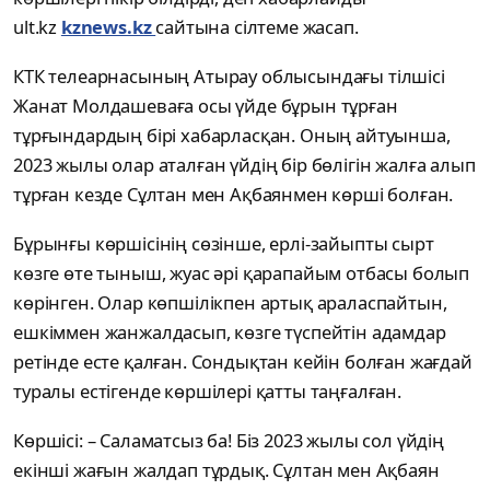
ult.kz
kznews.kz
сайтына сілтеме жасап.
КТК телеарнасының Атырау облысындағы тілшісі
Жанат Молдашеваға осы үйде бұрын тұрған
тұрғындардың бірі хабарласқан. Оның айтуынша,
2023 жылы олар аталған үйдің бір бөлігін жалға алып
тұрған кезде Сұлтан мен Ақбаянмен көрші болған.
Бұрынғы көршісінің сөзінше, ерлі-зайыпты сырт
көзге өте тыныш, жуас әрі қарапайым отбасы болып
көрінген. Олар көпшілікпен артық араласпайтын,
ешкіммен жанжалдасып, көзге түспейтін адамдар
ретінде есте қалған. Сондықтан кейін болған жағдай
туралы естігенде көршілері қатты таңғалған.
Көршісі: – Саламатсыз ба! Біз 2023 жылы сол үйдің
екінші жағын жалдап тұрдық. Сұлтан мен Ақбаян