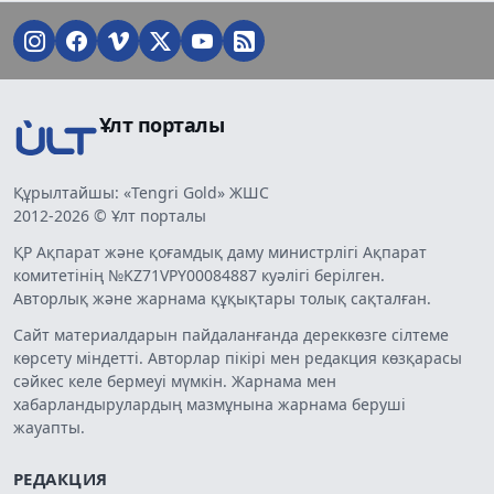
Ұлт порталы
Құрылтайшы: «Tengri Gold» ЖШС
2012-2026 © Ұлт порталы
ҚР Ақпарат және қоғамдық даму министрлігі Ақпарат
комитетінің №KZ71VPY00084887 куәлігі берілген.
Авторлық және жарнама құқықтары толық сақталған.
Сайт материалдарын пайдаланғанда дереккөзге сілтеме
көрсету міндетті. Авторлар пікірі мен редакция көзқарасы
сәйкес келе бермеуі мүмкін. Жарнама мен
хабарландырулардың мазмұнына жарнама беруші
жауапты.
РЕДАКЦИЯ