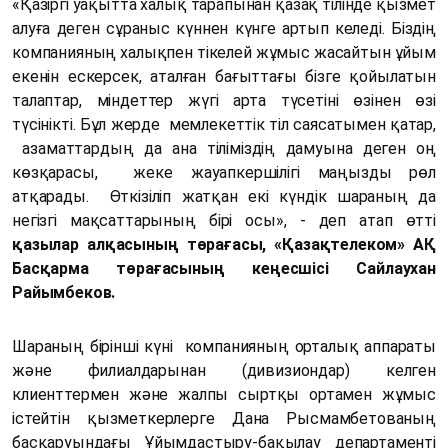
«Қазіргі уақытта халық тарапынан қазақ тілінде қызмет
алуға деген сұраныс күннен күнге артып келеді. Біздің
компанияның халықпен тікелей жұмыс жасайтын ұйым
екенін ескерсек, аталған бағыттағы бізге қойылатын
талаптар, міндеттер жүгі арта түсетіні өзінен өзі
түсінікті. Бұл жерде мемлекеттік тіл саясатымен қатар,
азаматтардың да ана тіліміздің дамуына деген оң
көзқарасы, жеке жауапкершілігі маңызды рөл
атқарады. Өткізіліп жатқан екі күндік шараның да
негізгі мақсаттарының бірі осы», - деп атап өтті
қазылар алқасының төрағасы, «Қазақтелеком» АҚ
Басқарма төрағасының кеңесшісі Сайлаухан
Райымбеков.
Шараның бірінші күні компанияның орталық аппараты
және филиалдарынан (дивизиондар) келген
клиенттермен және жалпы сыртқы ортамен жұмыс
істейтін қызметкерлерге Дана Рысмамбетованың
басқаруындағы Ұйымдастыру-бақылау департаменті