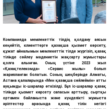
Компанияда мемлекеттік тілдің қолдану аясын
кеңейтіп, клиенттерге қазақша қызмет көрсету,
құжат айналымын мемлекеттік тілде жүргізіп, қазақ
тілінде сөйлеу мәдениетін жақсарту жұмыстары
қолға алынған. Оның үстіне 2023 жыл
«Қазақтелекомда» «Сервис жылы» болып
жарияланған болатын. Соның шеңберінде Алматы,
Астана қалаларында «Мен қазақша сөйлеймін» атты
ауқымды іс-шаралар өткізілді. Бұл іс-шаралар қазақ
тілінде қызмет көрсету сапасын арттыру, сыртқы
ортамен байланыста және күнделікті жұмыста
әріптестер арасында қазақ тілін негізгі