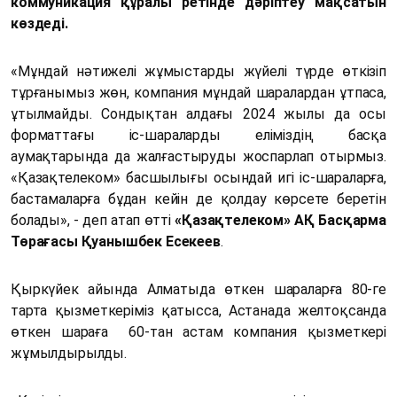
коммуникация құралы ретінде дәріптеу мақсатын
көздеді.
«Мұндай нәтижелі жұмыстарды жүйелі түрде өткізіп
тұрғанымыз жөн, компания мұндай шаралардан ұтпаса,
ұтылмайды. Сондықтан алдағы 2024 жылы да осы
форматтағы іс-шараларды еліміздің басқа
аумақтарында да жалғастыруды жоспарлап отырмыз.
«Қазақтелеком» басшылығы осындай игі іс-шараларға,
бастамаларға бұдан кейін де қолдау көрсете беретін
болады», - деп атап өтті
«Қазақтелеком» АҚ Басқарма
Төрағасы Қуанышбек Есекеев
.
Қыркүйек айында Алматыда өткен шараларға 80-ге
тарта қызметкеріміз қатысса, Астанада желтоқсанда
өткен шараға 60-тан астам компания қызметкері
жұмылдырылды.