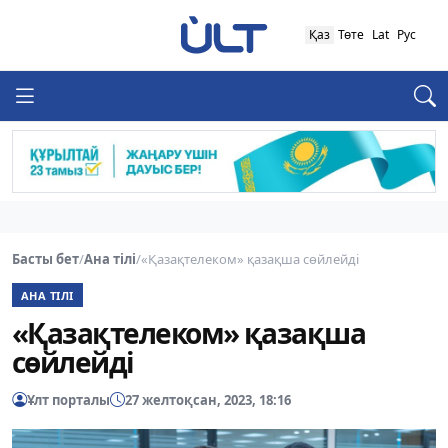
Қаз
Төте
Lat
Рус
Басты бет
/
Ана тілі
/
«Қазақтелеком» қазақша сөйлейді
АНА ТІЛІ
«Қазақтелеком» қазақша
сөйлейді
Ұлт порталы
27 желтоқсан, 2023, 18:16