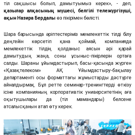
тіл сақшысы болып, дамытуымыз керек», - деп,
қазылар алқасының мүшесі, белгілі тележүргізуші,
ақын Назира Бердалы
өз пікірімен бөлісті.
Шара барысында әріптестеріміз мемлекеттік тілді білу
деңгейін көрсетіп қана қоймай, компанияда
мемлекеттік тілдің қолданыс аясын әрі қарай
дамытудың жаңа, соны ұсыныс-пікірлерін ортаға
салды. Шараны ұйымдастырып, басы-қасында жүрген
«Қазақтелеком» АҚ Ұйымдастыру-бақылау
департаменті осы форматтағы жұмыстарды дәстүрге
айналдырмақ. Бұл ретте семинар-тренингтерді өткізу
ісіне компанияның корпоративтік университетінің аға
оқытушылары да (тіл мамандары) белсене
атсалысқанын атап өту керек.