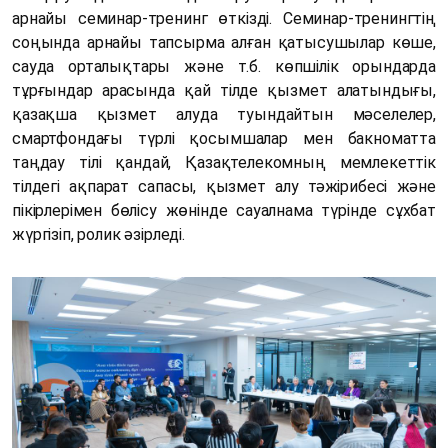
арнайы семинар-тренинг өткізді. Семинар-тренингтің
соңында арнайы тапсырма алған қатысушылар көше,
сауда орталықтары және т.б. көпшілік орындарда
тұрғындар арасында қай тілде қызмет алатындығы,
қазақша қызмет алуда туындайтын мәселелер,
смартфондағы түрлі қосымшалар мен бакноматта
таңдау тілі қандай, Қазақтелекомның мемлекеттік
тілдегі ақпарат сапасы, қызмет алу тәжірибесі және
пікірлерімен бөлісу жөнінде сауалнама түрінде сұхбат
жүргізіп, ролик әзірледі.