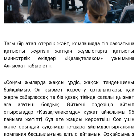
Тағы бір атап өтерлік жәйт, компанияда тіл саясатына
қатысты жүргізіп жатқан жұмыстарға қатысты
министрлік өкілдері «Қазақтелеком» ұжымына
Алғысхат табыс етті.
«Соңғы жыларда жақсы үрдіс, жақсы тенденцияны
байқаймыз. Ол қызмет көрсету орталықтары, қай
жерге хабарлассақ та біз қазақ тілінде сапалы қызмет
ала алатын болдық. Өйткені өздеріңіз айтып
отырсыздар «Қазақтелекомда» құжат айналымы 95
пайызға жетіпті, бұл өте жақсы көрсеткіш. Сол үшін
және осындай ауқымды іс-шара ұйымдастырғанына
компания басшылығына алғыс айтамын. Әрқайсымыз