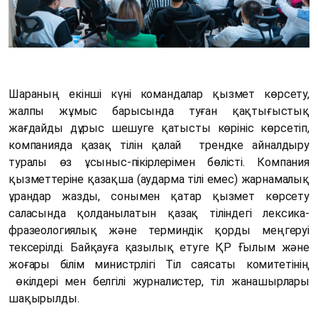
Шараның екінші күні командалар қызмет көрсету,
жалпы жұмыс барысында туған қақтығыстық
жағдайды дұрыс шешуге қатысты көрініс көрсетіп,
компанияда қазақ тілін қалай трендке айналдыру
туралы өз ұсыныс-пікірлерімен бөлісті. Компания
қызметтеріне қазақша (аударма тілі емес) жарнамалық
ұрандар жазды, сонымен қатар қызмет көрсету
саласында қолданылатын қазақ тіліндегі лексика-
фразеологиялық және терминдік қорды меңгеруі
тексерілді. Байқауға қазылық етуге ҚР Ғылым және
жоғары білім министрлігі Тіл саясаты комитетінің
өкілдері мен белгілі журналистер, тіл жанашырлары
шақырылды.