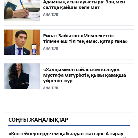
Адамның атын ауыстыру: Заң мен
салтқа қайшы келе ме?
АНА ТІЛІ
Ринат Зайытов: «Мемлекеттік
тілмен еш тіл тең емес, қатар ғана»
АНА ТІЛІ
«Халқыммен сөйлескім келеді»:
Мұстафа Өзтүріктің қызы қазақша
үйреніп жүр
АНА ТІЛІ
СОҢҒЫ ЖАҢАЛЫҚТАР
«Контейнерлерде ем қабылдап жатыр»: Атырау