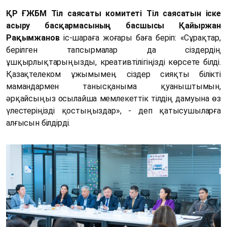
ҚР ҒЖБМ Тіл саясаты комитеті Тіл саясатын іске
асыру басқармасының басшысы Қайыржан
Рақымжанов
іс-шараға жоғары баға беріп: «Сұрақтар,
берілген тапсырмалар да сіздердің
ұшқырлықтарыңызды, креативтілігіңізді көрсете білді.
Қазақтелеком ұжымымен, сіздер сияқты білікті
мамандармен танысқаныма қуаныштымын,
әрқайсыңыз осылайша мемлекеттік тілдің дамуына өз
үлестеріңізді қостыңыздар», - деп қатысушыларға
алғысын білдірді.