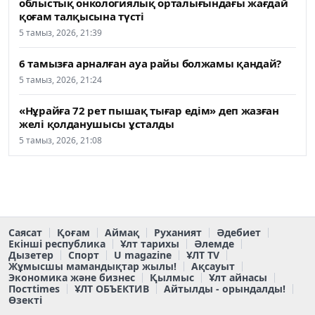
облыстық онкологиялық орталығындағы жағдай
қоғам талқысына түсті
5 тамыз, 2026, 21:39
6 тамызға арналған ауа райы болжамы қандай?
5 тамыз, 2026, 21:24
«Нұрайға 72 рет пышақ тығар едім» деп жазған
желі қолданушысы ұсталды
5 тамыз, 2026, 21:08
Саясат
Қоғам
Аймақ
Руханият
Әдебиет
Екінші республика
Ұлт тарихы
Әлемде
Дызетер
Спорт
U magazine
ҰЛТ TV
Жұмысшы мамандықтар жылы!
Ақсауыт
Экономика және бизнес
Қылмыс
Ұлт айнасы
Постtimes
ҰЛТ ОБЪЕКТИВ
Айтылды - орындалды!
Өзекті