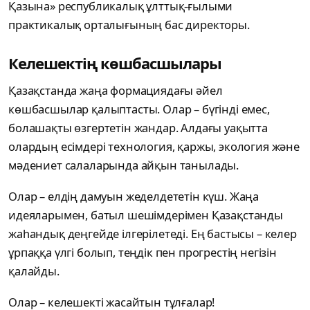
Қазына» республикалық ұлттық-ғылыми
практикалық орталығының бас директоры.
Келешектің көшбасшылары
Қазақстанда жаңа формациядағы әйел
көшбасшылар қалыптасты. Олар – бүгінді емес,
болашақты өзгертетін жандар. Алдағы уақытта
олардың есімдері технология, қаржы, экология және
мәдениет салаларында айқын танылады.
Олар – елдің дамуын жеделдететін күш. Жаңа
идеяларымен, батыл шешімдерімен Қазақстанды
жаһандық деңгейде ілгерілетеді. Ең бастысы – келер
ұрпаққа үлгі болып, теңдік пен прогрестің негізін
қалайды.
Олар – келешекті жасайтын тұлғалар!