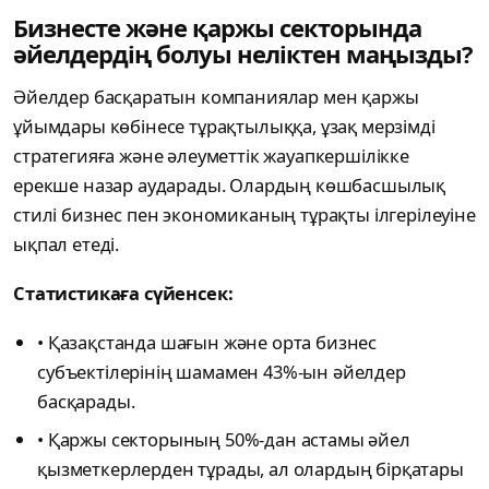
Бизнесте және қаржы секторында
әйелдердің болуы неліктен маңызды?
Әйелдер басқаратын компаниялар мен қаржы
ұйымдары көбінесе тұрақтылыққа, ұзақ мерзімді
стратегияға және әлеуметтік жауапкершілікке
ерекше назар аударады. Олардың көшбасшылық
стилі бизнес пен экономиканың тұрақты ілгерілеуіне
ықпал етеді.
Статистикаға сүйенсек:
​• ​Қазақстанда шағын және орта бизнес
субъектілерінің шамамен 43%-ын әйелдер
басқарады.
​• ​Қаржы секторының 50%-дан астамы әйел
қызметкерлерден тұрады, ал олардың бірқатары