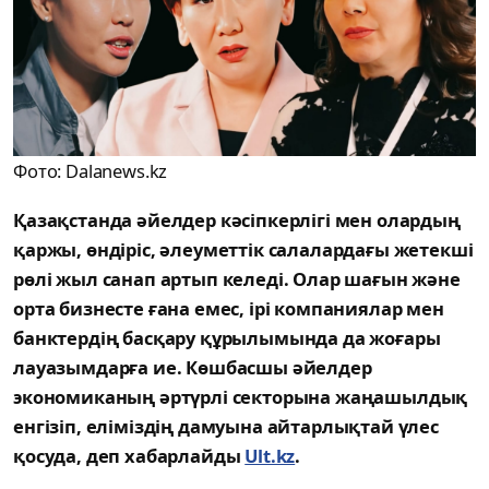
Фото: Dalanews.kz
Қазақстанда әйелдер кәсіпкерлігі мен олардың
қаржы, өндіріс, әлеуметтік салалардағы жетекші
рөлі жыл санап артып келеді. Олар шағын және
орта бизнесте ғана емес, ірі компаниялар мен
банктердің басқару құрылымында да жоғары
лауазымдарға ие. Көшбасшы әйелдер
экономиканың әртүрлі секторына жаңашылдық
енгізіп, еліміздің дамуына айтарлықтай үлес
қосуда, деп хабарлайды
Ult.kz
.