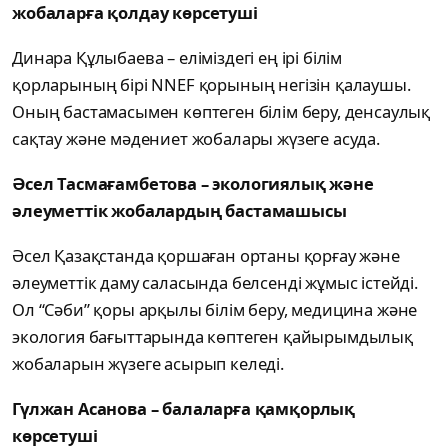
жобаларға қолдау көрсетуші
Динара Құлыбаева – еліміздегі ең ірі білім
қорларының бірі NNEF қорының негізін қалаушы.
Оның бастамасымен көптеген білім беру, денсаулық
сақтау және мәдениет жобалары жүзеге асуда.
Әсел Тасмағамбетова – экологиялық және
әлеуметтік жобалардың бастамашысы
Әсел Қазақстанда қоршаған ортаны қорғау және
әлеуметтік даму саласында белсенді жұмыс істейді.
Ол “Сәби” қоры арқылы білім беру, медицина және
экология бағыттарында көптеген қайырымдылық
жобаларын жүзеге асырып келеді.
Гүлжан Асанова – балаларға қамқорлық
көрсетуші