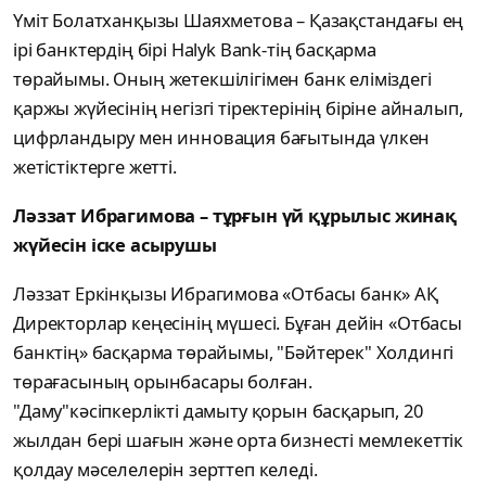
Үміт Болатханқызы Шаяхметова – Қазақстандағы ең
ірі банктердің бірі Halyk Bank-тің басқарма
төрайымы. Оның жетекшілігімен банк еліміздегі
қаржы жүйесінің негізгі тіректерінің біріне айналып,
цифрландыру мен инновация бағытында үлкен
жетістіктерге жетті.
Ләззат Ибрагимова – тұрғын үй құрылыс жинақ
жүйесін іске асырушы
Ләззат Еркінқызы Ибрагимова «Отбасы банк» АҚ
Директорлар кеңесінің мүшесі. Бұған дейін «Отбасы
банктің» басқарма төрайымы, "Бәйтерек" Холдингі
төрағасының орынбасары болған.
"Даму"кәсіпкерлікті дамыту қорын басқарып, 20
жылдан бері шағын және орта бизнесті мемлекеттік
қолдау мәселелерін зерттеп келеді.