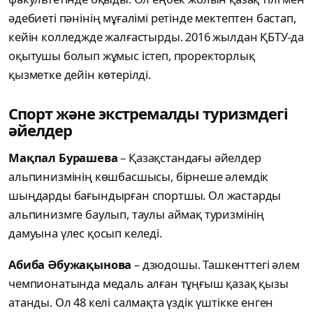
әдебиеті пәнінің мұғалімі ретінде мектептен бастап,
кейін колледжде жалғастырды. 2016 жылдан ҚБТУ-да
оқытушы болып жұмыс істеп, проректорлық
қызметке дейін көтерілді.
Спорт және экстремалды туризмдегі
әйелдер
Мақпал Бурашева
– Қазақстандағы әйелдер
альпинизмінің көшбасшысы, бірнеше әлемдік
шыңдарды бағындырған спортшы. Ол жастарды
альпинизмге баулып, таулы аймақ туризмінің
дамуына үлес қосып келеді.
Абиба Әбужақынова
– дзюдошы. Ташкенттегі әлем
чемпионатында медаль алған тұңғыш қазақ қызы
атанды. Ол 48 келі салмақта үздік үштікке енген