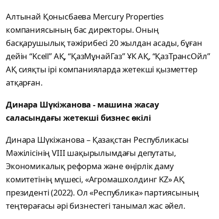
Алтынай Қонысбаева Mercury Properties
компаниясының бас директоры. Оның
басқарушылық тәжірибесі 20 жылдан асады, бұған
дейін “Kcell” АҚ, “ҚазМұнайГаз” ҰК АҚ, “ҚазТрансОйл”
АҚ сияқты ірі компанияларда жетекші қызметтер
атқарған.
Динара Шүкіжанова - машина жасау
саласындағы жетекші бизнес өкілі
Динара Шүкіжанова – Қазақстан Республикасы
Мәжілісінің VIII шақырылымдағы депутаты,
Экономикалық реформа және өңірлік даму
комитетінің мүшесі, «Агромашхолдинг KZ» АҚ
президенті (2022). Ол «Республика» партиясының
теңтөрағасы әрі бизнестегі танымал жас әйел.