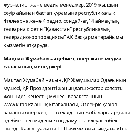
журналист және медиа менеджер. 2019 жылдың
сәуір айынан бастап құрамына республикалық
4телеарна және 4 радио, сондай-ақ 14 аймақтық
телеарна кіретін “Қазақстан” республикалық
телерадиокорпорациясы” АҚ басқарма төрайымы
қызметін атқаруда.
Мақпал Жұмабай – әдебиет, өнер және медиа
саласының менеджері
Мақпал Жұмабай – ақын, ҚР Жазушылар Одағының
мүшесі, ҚР Президенті жанындағы жастар саясаты
жөніндегі кеңестің мүшесі. Қазақстанның
www.kitap.kz ашық кітапханасы, ÓzgeEpic қазіргі
заманғы өнер кеңістігі секілді тың жобалары арқылы
әдебиет пен мәдениеттің дамуына елеулі еңбек
сіңірді. Қазіргі уақытта Ш.Шаяхметов атындағы «Тіл-