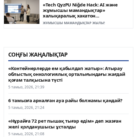
«Tech QyzPU Niğde Hack: AI және
жұмысшы мамандықтар»
халықаралық хакатон
жеңімпаздары анықталды
ЖҰМЫСШЫ МАМАНДЫҚТАР ЖЫЛЫ!
СОҢҒЫ ЖАҢАЛЫҚТАР
«Контейнерлерде ем қабылдап жатыр»: Атырау
облыстық онкологиялық орталығындағы жағдай
қоғам талқысына түсті
5 тамыз, 2026, 21:39
6 тамызға арналған ауа райы болжамы қандай?
5 тамыз, 2026, 21:24
«Нұрайға 72 рет пышақ тығар едім» деп жазған
желі қолданушысы ұсталды
5 тамыз, 2026, 21:08