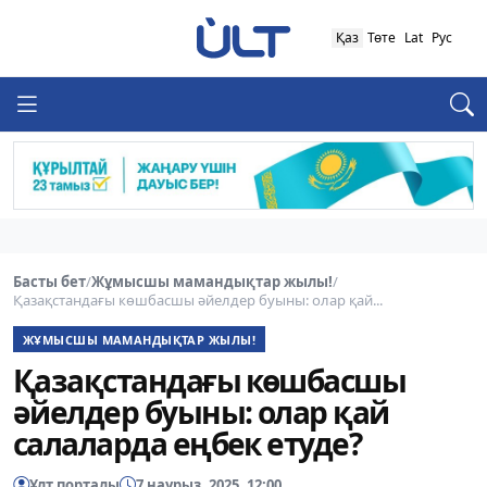
Қаз
Төте
Lat
Рус
Басты бет
/
Жұмысшы мамандықтар жылы!
/
Қазақстандағы көшбасшы әйелдер буыны: олар қай...
ЖҰМЫСШЫ МАМАНДЫҚТАР ЖЫЛЫ!
Қазақстандағы көшбасшы
әйелдер буыны: олар қай
салаларда еңбек етуде?
Ұлт порталы
7 наурыз, 2025, 12:00