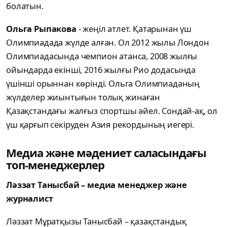
болатын.
Ольга Рыпакова
- жеңіл атлет. Қатарынан үш
Олимпиадада жүлде алған. Ол 2012 жылы Лондон
Олимпиадасында чемпион атанса, 2008 жылғы
ойындарда екінші, 2016 жылғы Рио додасында
үшінші орыннан көрінді. Ольга Олимпиаданың
жүлделер жиынтығын толық жинаған
Қазақстандағы жалғыз спортшы әйел. Сондай-ақ, ол
үш қарғып секіруден Азия рекордының иегері.
Медиа және мәдениет саласындағы
топ-менеджерлер
Ләззат Танысбай – медиа менеджер және
журналист
Ләззат Мұратқызы Танысбай – қазақстандық