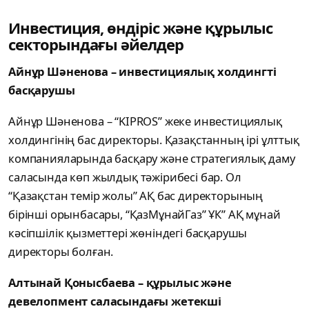
Инвестиция, өндіріс және құрылыс
секторындағы әйелдер
Айнұр Шәненова – инвестициялық холдингті
басқарушы
Айнұр Шәненова – “KIPROS” жеке инвестициялық
холдингінің бас директоры. Қазақстанның ірі ұлттық
компанияларында басқару және стратегиялық даму
саласында көп жылдық тәжірибесі бар. Ол
“Қазақстан темір жолы” АҚ бас директорының
бірінші орынбасары, “ҚазМұнайГаз” ҰК” АҚ мұнай
кәсіпшілік қызметтері жөніндегі басқарушы
директоры болған.
Алтынай Қонысбаева – құрылыс және
девелопмент саласындағы жетекші