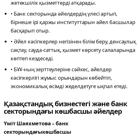
жетекшілік қызметтерді атқарады.
​• ​Банк секторында әйелдердің үлесі артып,
бірнеше ірі қаржы институттарын әйел басшылар
басқарып отыр.
​• ​Әйел кәсіпкерлер негізінен білім беру, денсаулық
сақтау, сауда-саттық, қызмет көрсету салаларында
көптеп кездеседі.
​• ​БҰҰ-ның зерттеулеріне сәйкес, әйелдер
кәсіпкерлігі жұмыс орындарын көбейтіп,
экономикалық өсімді жеделдетуге ықпал етеді.
Қазақстандық бизнестегі және банк
секторындағы көшбасшы әйелдер
Үміт Шаяхметова – банк
секторындағыкөшбасшы