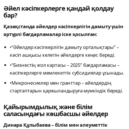
Әйел кәсіпкерлерге қандай қолдау
бар?
Қазақстанда әйелдер кәсіпкерлігін дамыту үшін
әртүрлі бағдарламалар іске қосылған:
​•​“Әйелдер кәсіпкерлігін дамыту орталықтары” –
кәсіп ашқысы келетін әйелдерге кеңес береді.
​•​“Бизнестің жол картасы – 2025” бағдарламасы –
кәсіпкерлерге мемлекеттік субсидиялар ұсынады.
•​Микронесиелер мен гранттар – әйелдердің
стартаптарын қаржыландыруға мүмкіндік береді.
Қайырымдылық және білім
саласындағы көшбасшы әйелдер
Динара Құлыбаева – білім мен әлеуметтік