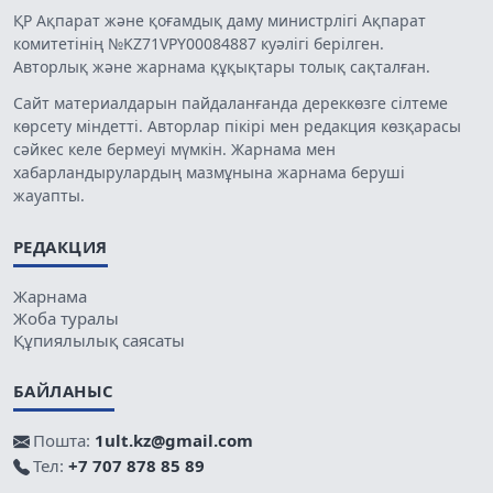
ҚР Ақпарат және қоғамдық даму министрлігі Ақпарат
комитетінің №KZ71VPY00084887 куәлігі берілген.
Авторлық және жарнама құқықтары толық сақталған.
Сайт материалдарын пайдаланғанда дереккөзге сілтеме
көрсету міндетті. Авторлар пікірі мен редакция көзқарасы
сәйкес келе бермеуі мүмкін. Жарнама мен
хабарландырулардың мазмұнына жарнама беруші
жауапты.
РЕДАКЦИЯ
Жарнама
Жоба туралы
Құпиялылық саясаты
БАЙЛАНЫС
Пошта:
1ult.kz@gmail.com
Тел:
+7 707 878 85 89