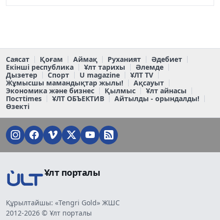
Саясат
Қоғам
Аймақ
Руханият
Әдебиет
Екінші республика
Ұлт тарихы
Әлемде
Дызетер
Спорт
U magazine
ҰЛТ TV
Жұмысшы мамандықтар жылы!
Ақсауыт
Экономика және бизнес
Қылмыс
Ұлт айнасы
Постtimes
ҰЛТ ОБЪЕКТИВ
Айтылды - орындалды!
Өзекті
Ұлт порталы
Құрылтайшы: «Tengri Gold» ЖШС
2012-2026 © Ұлт порталы