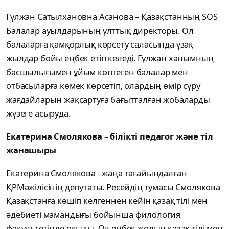
Гүлжан Сатылхановна Асанова – Қазақстанның SOS
Балалар ауылдарының ұлттық директоры. Ол
балаларға қамқорлық көрсету саласында ұзақ
жылдар бойы еңбек етіп келеді. Гүлжан ханымның
басшылығымен ұйым көптеген балалар мен
отбасыларға көмек көрсетіп, олардың өмір сүру
жағдайларын жақсартуға бағытталған жобаларды
жүзеге асыруда.
Екатерина Смолякова – білікті педагог және тіл
жанашыры
Екатерина Смолякова - жаңа тағайындалған
ҚРМәжілісінің депутаты. Ресейдің тумасы Смолякова
Қазақстанға көшіп келгеннен кейін қазақ тілі мен
әдебиеті мамандығы бойынша филология
факультетінде оқыды. Ол еңбек жолын қазақ тілі мен