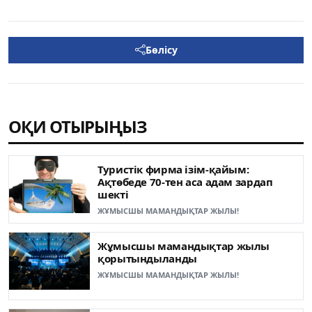
Бөлісу
ОҚИ ОТЫРЫҢЫЗ
Туристік фирма ізім-қайым:
Ақтөбеде 70-тен аса адам зардап
шекті
ЖҰМЫСШЫ МАМАНДЫҚТАР ЖЫЛЫ!
Жұмысшы мамандықтар жылы
қорытындыланды
ЖҰМЫСШЫ МАМАНДЫҚТАР ЖЫЛЫ!