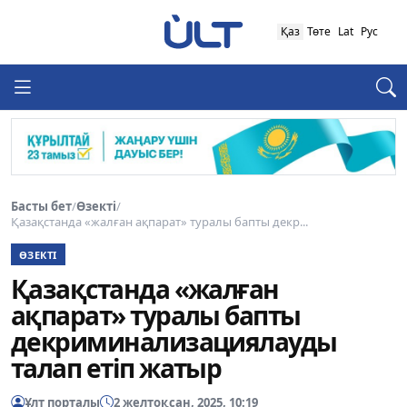
Қаз
Төте
Lat
Рус
Басты бет
/
Өзекті
/
Қазақстанда «жалған ақпарат» туралы бапты декр...
ӨЗЕКТІ
Қазақстанда «жалған
ақпарат» туралы бапты
декриминализациялауды
талап етіп жатыр
Ұлт порталы
2 желтоқсан, 2025, 10:19