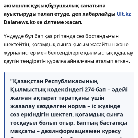
әкімшілік құқықбұзушылық санатына
ауыстыруды талап етуде, деп хабарлайды
Ult.kz
Dalanews.kz-ке сілтеме жасап.
Үндеуде бұл бап қазіргі таңда сөз бостандығын
шектейтін, қоғамдық сынға қысым жасайтын және
журналистер мен белсенділерге қылмыстық қудалау
қаупін төндіретін құралға айналғаны аталып өткен.
"Қазақстан Республикасының
Қылмыстық кодексіндегі 274-бап – әдейі
жалған ақпарат таратқаны үшін
жазалау көзделген норма – іс жүзінде
сөз еркіндігін шектеп, қоғамдық сынға
тосқауыл болып отыр. Баптың бастапқы
мақсаты – дезинформациямен күресу