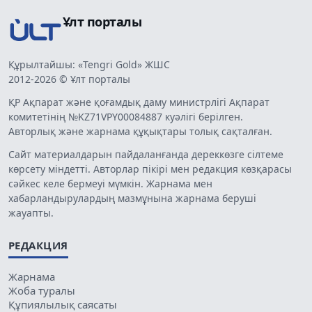
Ұлт порталы
Құрылтайшы: «Tengri Gold» ЖШС
2012-2026 © Ұлт порталы
ҚР Ақпарат және қоғамдық даму министрлігі Ақпарат
комитетінің №KZ71VPY00084887 куәлігі берілген.
Авторлық және жарнама құқықтары толық сақталған.
Сайт материалдарын пайдаланғанда дереккөзге сілтеме
көрсету міндетті. Авторлар пікірі мен редакция көзқарасы
сәйкес келе бермеуі мүмкін. Жарнама мен
хабарландырулардың мазмұнына жарнама беруші
жауапты.
РЕДАКЦИЯ
Жарнама
Жоба туралы
Құпиялылық саясаты