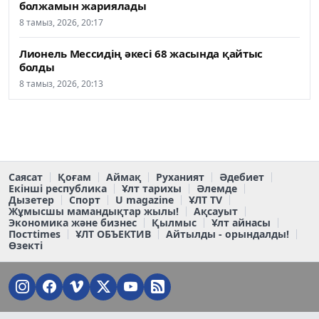
болжамын жариялады
8 тамыз, 2026, 20:17
Лионель Мессидің әкесі 68 жасында қайтыс
болды
8 тамыз, 2026, 20:13
Саясат
Қоғам
Аймақ
Руханият
Әдебиет
Екінші республика
Ұлт тарихы
Әлемде
Дызетер
Спорт
U magazine
ҰЛТ TV
Жұмысшы мамандықтар жылы!
Ақсауыт
Экономика және бизнес
Қылмыс
Ұлт айнасы
Постtimes
ҰЛТ ОБЪЕКТИВ
Айтылды - орындалды!
Өзекті