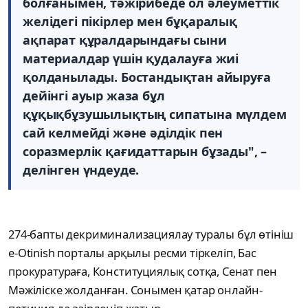
болғанымен, тәжірибеде ол әлеуметтік
желідегі пікірлер мен бұқаралық
ақпарат құралдарындағы сыни
материалдар үшін қудалауға жиі
қолданылады. Бостандықтан айыруға
дейінгі ауыр жаза бұл
құқықбұзушылықтың сипатына мүлдем
сай келмейді және әділдік пен
соразмерлік қағидаттарын бұзады", –
делінген үндеуде.
274-бапты декриминализациялау туралы бұл өтініш
e-Otinish порталы арқылы ресми тіркеліп, Бас
прокуратураға, Конституциялық сотқа, Сенат пен
Мәжіліске жолданған. Сонымен қатар онлайн-