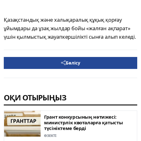
Қазақстандық және халықаралық құқық қорғау
ұйымдары да ұзақ жылдар бойы «жалған ақпарат»
үшін қылмыстық жауапкершілікті сынға алып келеді.
Бөлісу
ОҚИ ОТЫРЫҢЫЗ
Грант конкурсының нәтижесі:
министрлік квоталарға қатысты
түсініктеме берді
ӨЗЕКТІ