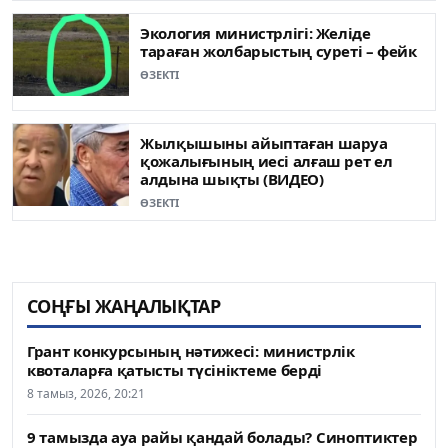
Экология министрлігі: Желіде
тараған жолбарыстың суреті – фейк
ӨЗЕКТІ
Жылқышыны айыптаған шаруа
қожалығының иесі алғаш рет ел
алдына шықты (ВИДЕО)
ӨЗЕКТІ
СОҢҒЫ ЖАҢАЛЫҚТАР
Грант конкурсының нәтижесі: министрлік
квоталарға қатысты түсініктеме берді
8 тамыз, 2026, 20:21
9 тамызда ауа райы қандай болады? Синоптиктер