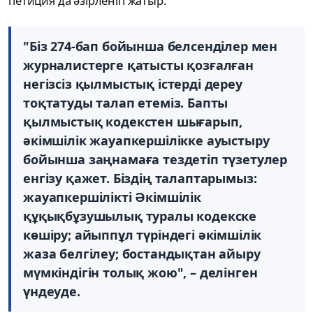
петиция да әзірленіп жатыр.
"Біз 274-бап бойынша белсенділер мен
журналистерге қатысты қозғалған
негізсіз қылмыстық істерді дереу
тоқтатуды талап етеміз. Бапты
қылмыстық кодекстен шығарып,
әкімшілік жауапкершілікке ауыстыру
бойынша заңнамаға тездетіп түзетулер
енгізу қажет. Біздің талаптарымыз:
жауапкершілікті Әкімшілік
құқықбұзушылық туралы кодекске
көшіру; айыппұл түріндегі әкімшілік
жаза белгілеу; бостандықтан айыру
мүмкіндігін толық жою", – делінген
үндеуде.