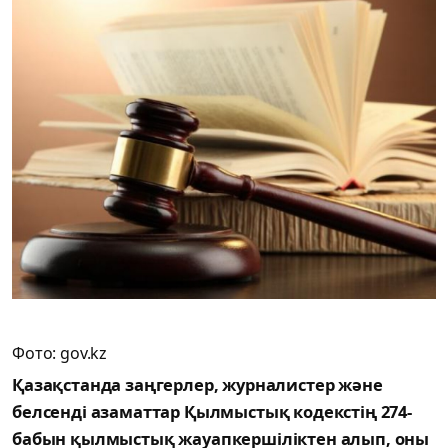
Фото: gov.kz
Қазақстанда заңгерлер, журналистер және
белсенді азаматтар Қылмыстық кодекстің 274-
бабын қылмыстық жауапкершіліктен алып, оны