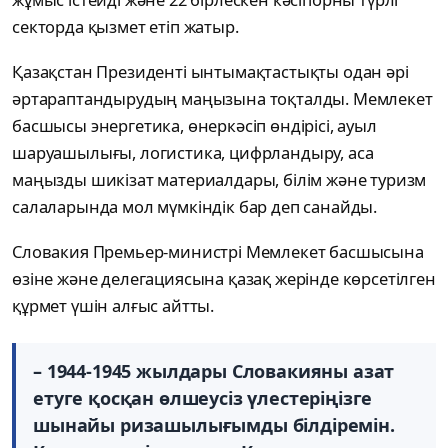
секторда қызмет етіп жатыр.
Қазақстан Президенті ынтымақтастықты одан әрі
әртараптандырудың маңызына тоқталды. Мемлекет
басшысы энергетика, өнеркәсіп өндірісі, ауыл
шаруашылығы, логистика, цифрландыру, аса
маңызды шикізат материалдары, білім және туризм
салаларында мол мүмкіндік бар деп санайды.
Словакия Премьер-министрі Мемлекет басшысына
өзіне және делегациясына қазақ жерінде көрсетілген
құрмет үшін алғыс айтты.
– 1944-1945 жылдары Словакияны азат
етуге қосқан өлшеусіз үлестеріңізге
шынайы ризашылығымды білдіремін.