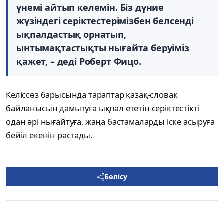
үнемі айтып келемін. Біз дүние
жүзіндегі серіктестерімізбен белсенді
ықпалдастық орнатып,
ынтымақтастықты нығайта беруіміз
қажет, – деді Роберт Фицо.
Келіссөз барысында тараптар қазақ-словак
байланысын дамытуға ықпал ететін серіктестікті
одан әрі нығайтуға, жаңа бастамаларды іске асыруға
бейіл екенін растады.
Бөлісу