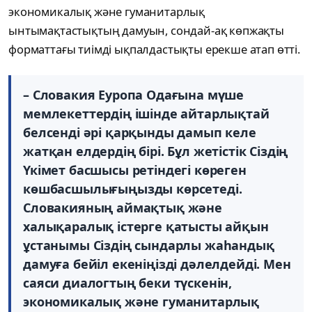
экономикалық және гуманитарлық
ынтымақтастықтың дамуын, сондай-ақ көпжақты
форматтағы тиімді ықпалдастықты ерекше атап өтті.
– Словакия Еуропа Одағына мүше
мемлекеттердің ішінде айтарлықтай
белсенді әрі қарқынды дамып келе
жатқан елдердің бірі. Бұл жетістік Сіздің
Үкімет басшысы ретіндегі көреген
көшбасшылығыңызды көрсетеді.
Словакияның аймақтық және
халықаралық істерге қатысты айқын
ұстанымы Сіздің сындарлы жаһандық
дамуға бейіл екеніңізді дәлелдейді. Мен
саяси диалогтың беки түскенін,
экономикалық және гуманитарлық