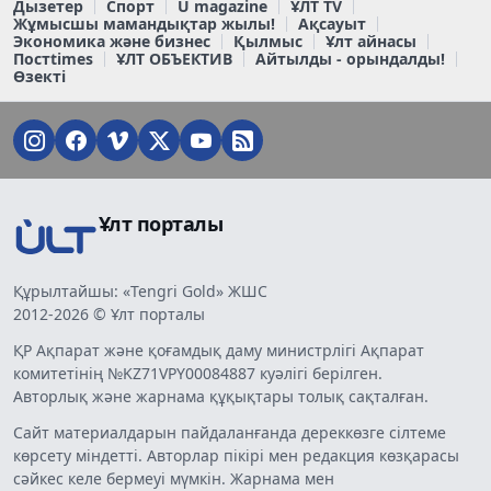
Дызетер
Спорт
U magazine
ҰЛТ TV
Жұмысшы мамандықтар жылы!
Ақсауыт
Экономика және бизнес
Қылмыс
Ұлт айнасы
Постtimes
ҰЛТ ОБЪЕКТИВ
Айтылды - орындалды!
Өзекті
Ұлт порталы
Құрылтайшы: «Tengri Gold» ЖШС
2012-2026 © Ұлт порталы
ҚР Ақпарат және қоғамдық даму министрлігі Ақпарат
комитетінің №KZ71VPY00084887 куәлігі берілген.
Авторлық және жарнама құқықтары толық сақталған.
Сайт материалдарын пайдаланғанда дереккөзге сілтеме
көрсету міндетті. Авторлар пікірі мен редакция көзқарасы
сәйкес келе бермеуі мүмкін. Жарнама мен