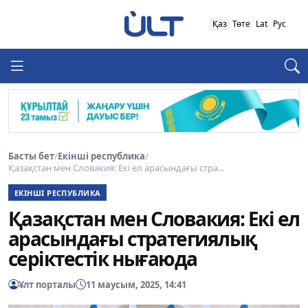
Қаз
Төте
Lat
Рус
Басты бет
/
Екінші республика
/
Қазақстан мен Словакия: Екі ел арасындағы стра...
ЕКІНШІ РЕСПУБЛИКА
Қазақстан мен Словакия: Екі ел
арасындағы стратегиялық
серіктестік нығаюда
Ұлт порталы
11 маусым, 2025, 14:41