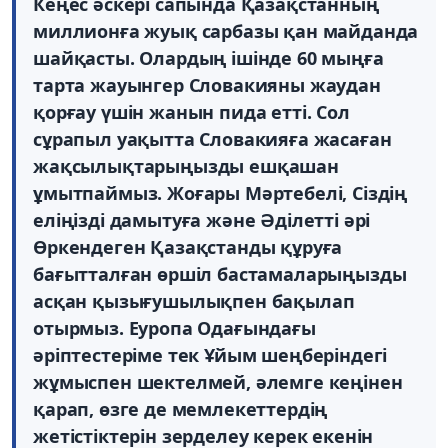
Кеңес әскері сапында Қазақстанның
миллионға жуық сарбазы қан майданда
шайқасты. Олардың ішінде 60 мыңға
тарта жауынгер Словакияны жаудан
қорғау үшін жанын пида етті. Сол
сұрапыл уақытта Словакияға жасаған
жақсылықтарыңызды ешқашан
ұмытпаймыз. Жоғары Мәртебелі, Сіздің
еліңізді дамытуға және Әділетті әрі
Өркендеген Қазақстанды құруға
бағытталған өршіл бастамаларыңызды
асқан қызығушылықпен бақылап
отырмыз. Еуропа Одағындағы
әріптестеріме тек Ұйым шеңберіндегі
жұмыспен шектелмей, әлемге кеңінен
қарап, өзге де мемлекеттердің
жетістіктерін зерделеу керек екенін