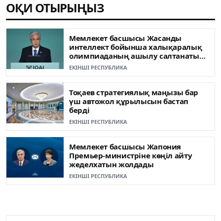
ОҚИ ОТЫРЫҢЫЗ
Мемлекет басшысы Жасанды
интеллект бойынша халықаралық
олимпиаданың ашылу салтанатына
қатысты
ЕКІНШІ РЕСПУБЛИКА
Тоқаев стратегиялық маңызы бар
үш автожол құрылысын бастап
берді
ЕКІНШІ РЕСПУБЛИКА
Мемлекет басшысы Жапония
Премьер-министріне көңіл айту
жеделхатын жолдады
ЕКІНШІ РЕСПУБЛИКА