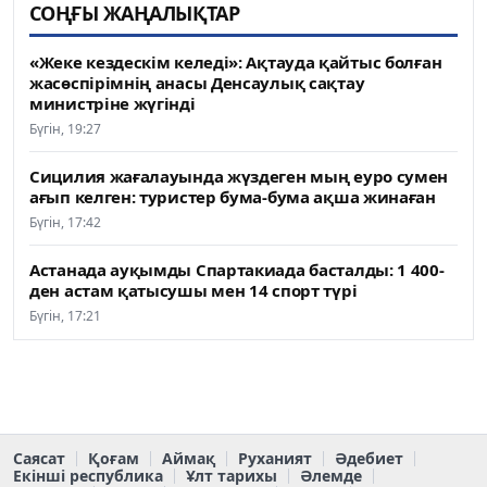
СОҢҒЫ ЖАҢАЛЫҚТАР
«Жеке кездескім келеді»: Ақтауда қайтыс болған
жасөспірімнің анасы Денсаулық сақтау
министріне жүгінді
Бүгін, 19:27
Сицилия жағалауында жүздеген мың еуро сумен
ағып келген: туристер бума-бума ақша жинаған
Бүгін, 17:42
Астанада ауқымды Спартакиада басталды: 1 400-
ден астам қатысушы мен 14 спорт түрі
Бүгін, 17:21
Саясат
Қоғам
Аймақ
Руханият
Әдебиет
Екінші республика
Ұлт тарихы
Әлемде