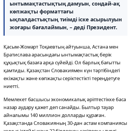
ынтымақтастықтың дамуын, сондай-ақ
көпжақты форматтағы
ықпалдастықтың тиімді іске асырылуын
жоғары бағалаймын, – деді Президент.
Қасым-Жомарт Тоқаевтың айтуынша, Астана мен
Братислава арасындағы ынтымақтастық берік
құқықтық базаға арқа сүйейді. Ол барлық бағытты
қамтиды. Қазақстан Словакиямен күн тәртібіндегі
екіжақты және көпжақты серіктестікті тереңдетуге
ниетті.
Мемлекет басшысы экономикалық әріптестікке баса
назар аудару қажет деп санайды. Былтыр тауар
айналымы 140 миллион долларды құраған.
Қазақстанда Словакияның 30-дан астам компаниясы
жұмыс істейді және 22 бірлескен кәсіпорны түрлі