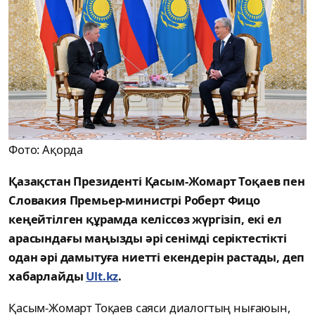
Фото: Ақорда
Қазақстан Президенті Қасым-Жомарт Тоқаев пен
Словакия Премьер-министрі Роберт Фицо
кеңейтілген құрамда келіссөз жүргізіп, екі ел
арасындағы маңызды әрі сенімді серіктестікті
одан әрі дамытуға ниетті екендерін растады, деп
хабарлайды
Ult.kz
.
Қасым-Жомарт Тоқаев саяси диалогтың нығаюын,