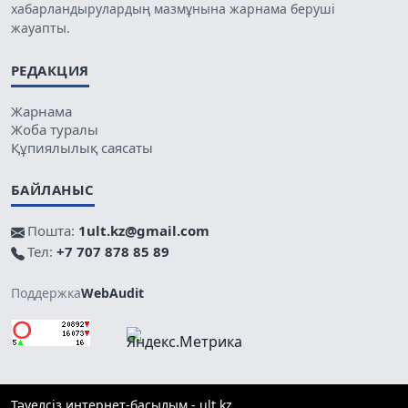
хабарландырулардың мазмұнына жарнама беруші
жауапты.
РЕДАКЦИЯ
Жарнама
Жоба туралы
Құпиялылық саясаты
БАЙЛАНЫС
Пошта:
1ult.kz@gmail.com
Тел:
+7 707 878 85 89
Поддержка
WebAudit
Тәуелсіз интернет-басылым - ult.kz