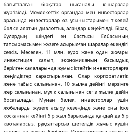
бағытталған бірқатар нысаналы іс-шаралар
жүргізілді. Мемлекеттік органдар мен инвесторлар
арасында инвесторлар өз ұсыныстарымен тікелей
бөлісе алатын диалогтық алаңдар кеңейтілді. Бірақ,
бұлардың ішіндегі ең бастысы Елбасының
тапсырмасымен жүзеге асырылған шаралар екендігі
сөзсіз. Мәселен, 11 млн. еуро және одан жоғары
инвестиция салып, экономиканың басымдық
берілген салаларында жұмыс істейтін инвесторларға
жеңілдіктер қарастырылған. Олар корпоративтік
және табыс салығынан, 10 жылға дейінгі мерзімге
жер салығынан, мүлік салығынан сегіз жылға дейін
босатылады. Мұнан бөлек, инвесторлар үшін
жобаларды жүзеге асыру кезеңінде және оны іске
қосқаннан кейінгі бір жыл барысында қандай да бір
квоталарсыз, рұқсаттарсыз шетелдік жұмыс күшін
тартуға да рұқсат берілген. Инвесторларға «жалғыз