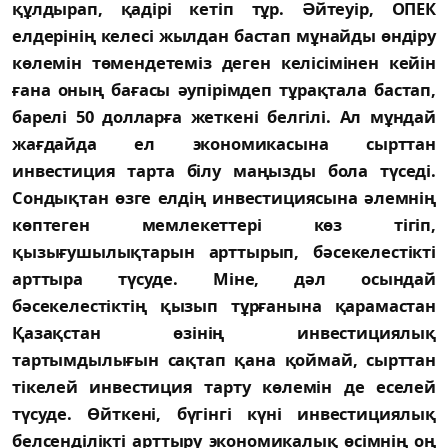
құлдырап, қадірі кетіп тұр. Әйтеуір, ОПЕК
елдерінің келесі жылдан бастап мұнайды өндіру
көлемін төмендетеміз деген келісімінен кейін
ғана оның бағасы әупірімдеп тұрақтала бастап,
барелі 50 долларға жеткені белгілі. Ал мұндай
жағдайда ел экономикасына сырттан
инвестиция тарта білу маңызды бола түседі.
Сондықтан өзге елдің инвестициясына әлемнің
көптеген мемлекеттері көз тігіп,
қызығушылықтарын арттырып, бәсекелестікті
арттыра түсуде. Міне, дәл осындай
бәсекелестіктің қызып тұрғанына қарамастан
Қазақстан өзінің инвестициялық
тартымдылығын сақтап қана қоймай, сырттан
тікелей инвестиция тарту көлемін де еселей
түсуде. Өйткені, бүгінгі күні инвестициялық
белсенділікті арттыру экономикалық өсімнің оң