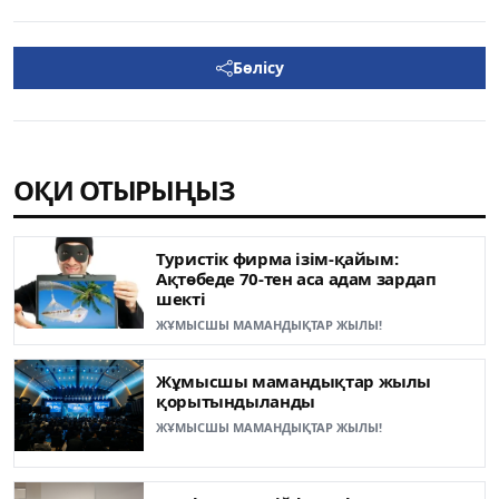
Бөлісу
ОҚИ ОТЫРЫҢЫЗ
Туристік фирма ізім-қайым:
Ақтөбеде 70-тен аса адам зардап
шекті
ЖҰМЫСШЫ МАМАНДЫҚТАР ЖЫЛЫ!
Жұмысшы мамандықтар жылы
қорытындыланды
ЖҰМЫСШЫ МАМАНДЫҚТАР ЖЫЛЫ!