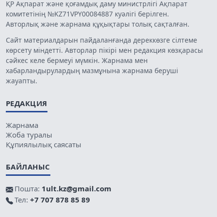
ҚР Ақпарат және қоғамдық даму министрлігі Ақпарат
комитетінің №KZ71VPY00084887 куәлігі берілген.
Авторлық және жарнама құқықтары толық сақталған.
Сайт материалдарын пайдаланғанда дереккөзге сілтеме
көрсету міндетті. Авторлар пікірі мен редакция көзқарасы
сәйкес келе бермеуі мүмкін. Жарнама мен
хабарландырулардың мазмұнына жарнама беруші
жауапты.
РЕДАКЦИЯ
Жарнама
Жоба туралы
Құпиялылық саясаты
БАЙЛАНЫС
Пошта:
1ult.kz@gmail.com
Тел:
+7 707 878 85 89