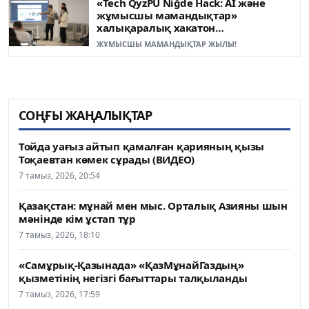
«Tech QyzPU Niğde Hack: AI және
жұмысшы мамандықтар»
халықаралық хакатон
жеңімпаздары анықталды
ЖҰМЫСШЫ МАМАНДЫҚТАР ЖЫЛЫ!
СОҢҒЫ ЖАҢАЛЫҚТАР
Тойда уағыз айтып қамалған қарияның қызы
Тоқаевтан көмек сұрады (ВИДЕО)
7 тамыз, 2026, 20:54
Қазақстан: мұнай мен мыс. Орталық Азияны шын
мәнінде кім ұстап тұр
7 тамыз, 2026, 18:10
«Самұрық-Қазынада» «ҚазМұнайГаздың»
қызметінің негізгі бағыттары талқыланды
7 тамыз, 2026, 17:59