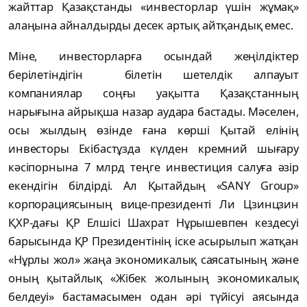
жайттар Қазақстанды «инвесторлар үшін жұмақ»
алаңына айналдырды десек артық айтқандық емес.
Міне, инвесторларға осындай жеңілдіктер
берілетіндігін білетін шетелдік алпауыт
компаниялар соңғы уақытта Қазақстанның
нарығына айрықша назар аудара бастады. Мәселен,
осы жылдың өзінде ғана көрші Қытай елінің
инвесторы Екібастұзда күлден кремний шығару
кәсіпорнына 7 млрд теңге инвестиция салуға әзір
екендігін білдірді. Ал Қытайдың «SANY Group»
корпорациясының вице-президенті Ли Цзинцзин
ҚХР-дағы ҚР Елшісі Шахрат Нұрышевпен кездесуі
барысында ҚР Президентінің іске асырылып жатқан
«Нұрлы жол» жаңа экономикалық саясатының және
оның қытайлық «Жібек жолының экономикалық
белдеуі» бастамасымен одан әрі түйісуі аясында