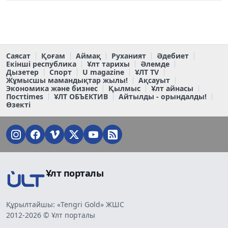
Саясат
Қоғам
Аймақ
Руханият
Әдебиет
Екінші республика
Ұлт тарихы
Әлемде
Дызетер
Спорт
U magazine
ҰЛТ TV
Жұмысшы мамандықтар жылы!
Ақсауыт
Экономика және бизнес
Қылмыс
Ұлт айнасы
Постtimes
ҰЛТ ОБЪЕКТИВ
Айтылды - орындалды!
Өзекті
Ұлт порталы
Құрылтайшы: «Tengri Gold» ЖШС
2012-2026 © Ұлт порталы