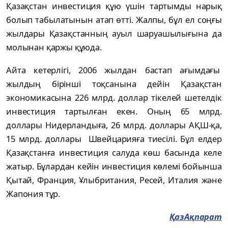
Қазақстан инвестиция құю үшін тартымды нарық
болып табылатынын атап өтті. Жалпы, бұл ел соңғы
жылдары Қазақстанның ауыл шаруашылығына да
молынан қаржы құюда.
Айта кетерлігі, 2006 жылдан бастап ағымдағы
жылдың бiрiншi тоқсанына дейiн Қазақстан
экономикасына 226 млрд. доллар тікелей шетелдiк
инвестиция тартылған екен. Оның 65 млрд.
доллары Нидерландыға, 26 млрд. доллары АҚШ-қа,
15 млрд. доллары Швейцарияға тиесілі. Бұл елдер
Қазақстанға инвестиция салуда көш басында келе
жатыр. Бұлардан кейін инвестиция көлемі бойынша
Қытай, Франция, Ұлыбритания, Ресей, Италия және
Жапония тұр.
ҚазАқпарат