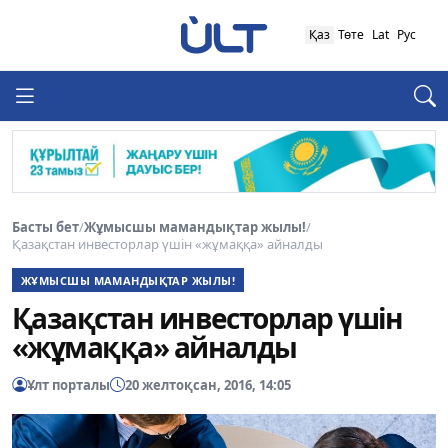
Қаз
Төте
Lat
Рус
Басты бет
/
Жұмысшы мамандықтар жылы!
/
Қазақстан инвесторлар үшін «жұмаққа» айналды
ЖҰМЫСШЫ МАМАНДЫҚТАР ЖЫЛЫ!
Қазақстан инвесторлар үшін
«жұмаққа» айналды
Ұлт порталы
20 желтоқсан, 2016, 14:05