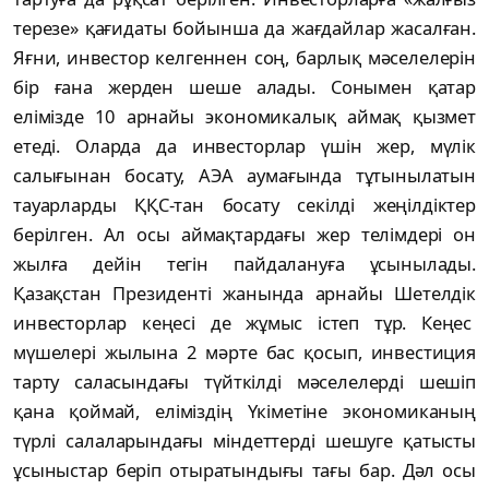
терезе» қағидаты бойынша да жағдайлар жасалған.
Яғни, инвестор келгеннен соң, барлық мәселелерін
бір ғана жерден шеше алады. Сонымен қатар
елімізде 10 арнайы экономикалық аймақ қызмет
етеді. Оларда да инвесторлар үшін жер, мүлік
салығынан босату, АЭА аумағында тұтынылатын
тауарларды ҚҚС-тан босату секілді жеңілдіктер
берілген. Ал осы аймақтардағы жер телімдері он
жылға дейін тегін пайдалануға ұсынылады.
Қазақстан Президенті жанында арнайы Шетелдік
инвесторлар кеңесі де жұмыс істеп тұр. Кеңес
мүшелері жылына 2 мәрте бас қосып, инвестиция
тарту саласындағы түйткілді мәселелерді шешіп
қана қоймай, еліміздің Үкіметіне экономиканың
түрлі салаларындағы міндеттерді шешуге қатысты
ұсыныстар беріп отыратындығы тағы бар. Дәл осы