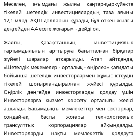
Мәселен, ағымдағы жылғы қаңтар-қыркүйекте
тікелей шетелдік инвестициялардың таза ағыны
12,1 млрд. АҚШ долларын құрады, бұл өткен жылғы
деңгейден 4,4 есеге жоғары», - дейді ол.
Жалпы, Қазақстанның инвестициялық
тартымдылығын арттыруға бағытталған бірқатар
жүйелі шаралар атқарылды. Атап айтқанда,
«Шетелдік мекемелер - орталық - өңірлер» қағидаты
бойынша шетелдік инвесторлармен жұмыс істеудің
тікелей шоғырландырылған жүйесі құрылды.
Өңірлік деңгейде инвесторларды қолдау үшін
Инвесторларға қызмет көрсету орталығы желісі
ашылды. Басымдықты мемлекеттер мен секторлар,
сондай-ақ, басты жоғары технологиялық
трансұлттық корпорациялар айқындалды.
Инвесторларды нақты мемлекеттік қолдауға