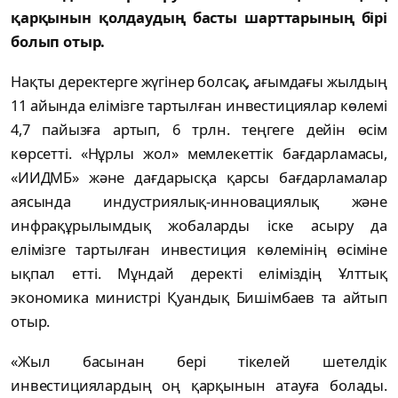
қарқынын қолдаудың басты шарттарының бірі
болып отыр.
Нақты деректерге жүгінер болсақ, ағымдағы жылдың
11 айында елімізге тартылған инвестициялар көлемі
4,7 пайызға артып, 6 трлн. теңгеге дейін өсім
көрсетті. «Нұрлы жол» мемлекеттік бағдарламасы,
«ИИДМБ» және дағдарысқа қарсы бағдарламалар
аясында индустриялық-инновациялық және
инфрақұрылымдық жобаларды іске асыру да
елімізге тартылған инвестиция көлемінің өсіміне
ықпал етті. Мұндай деректі еліміздің Ұлттық
экономика министрі Қуандық Бишімбаев та айтып
отыр.
«Жыл басынан бері тікелей шетелдік
инвестициялардың оң қарқынын атауға болады.