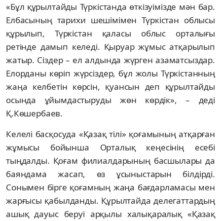
«Бұл құрылтайды Түркістанда өткізуімізде мән бар.
Елбасының тарихи шешімімен Түркістан облысы
құрылып, Түркістан қаласы облыс орталығы
ретінде дамып келеді. Қыруар жұмыс атқарылып
жатыр. Сіздер – ел алдында жүрген азаматсыздар.
Елорданы көріп жүрсіздер, бұл жолы Түркістанның
жаңа келбетін көрсін, қуансын деп құрылтайды
осында ұйымдастыруды жөн көрдік», – деді
Қ.Көшербаев.
Келелі басқосуда «Қазақ тілі» қоғамының атқарған
жұмысы бойынша Орталық кеңесінің есебі
тыңдалды. Қоғам филиалдарының басшылары да
баяндама жасап, өз ұсыныстарын білдірді.
Сонымен бірге қоғамның жаңа бағдарламасы мен
жарғысы қабылданды. Құрылтайда делегаттардың
ашық дауыс беруі арқылы халықаралық «Қазақ