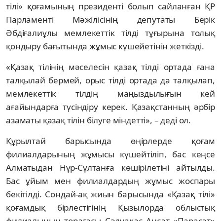
тілі» қоғамының президенті болып сайланған ҚР
Парламенті Мәжілісінің депутаты Берік
Әбдіғалиұлы мемлекеттік тілді тұғырына толық
қондыру бағытында жұмыс күшейетінін жеткізді.
«Қазақ тілінің мәселесін қазақ тілді ортада ғана
талқылай бермей, орыс тілді ортада да талқылап,
мемлекеттік тілдің маңыздылығын кей
ағайындарға түсіндіру керек. Қазақстанның әрбір
азаматы қазақ тілін білуге міндетті», – деді ол.
Құрылтай барысында өңірлерде қоғам
филиалдарының жұмысы күшейтіліп, бас кеңсе
Алматыдан Нұр-Сұлтанға көшірілетіні айтылды.
Бас ұйым мен филиалдардың жұмыс жоспары
бекітілді. Сондай-ақ жиын барысында «Қазақ тілі»
қоғамдық бірлестігінің Қызылорда облыстық
филиалының төрағасы Сәдуақас Аңсат «Парасат»