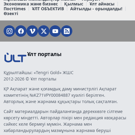
Экономика және бизнес
Қылмыс
Ұлт айнасы
Постtimes
ҰЛТ ОБЪЕКТИВ
Айтылды - орындалды!
Өзекті
Ұлт порталы
Құрылтайшы: «Tengri Gold» ЖШС
2012-2026 © Ұлт порталы
ҚР Ақпарат және қоғамдық даму министрлігі Ақпарат
комитетінің №KZ71VPY00084887 куәлігі берілген.
Авторлық және жарнама құқықтары толық сақталған.
Сайт материалдарын пайдаланғанда дереккөзге сілтеме
көрсету міндетті. Авторлар пікірі мен редакция көзқарасы
сәйкес келе бермеуі мүмкін. Жарнама мен
хабарландырулардың мазмұнына жарнама беруші