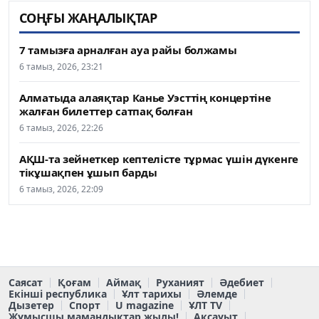
СОҢҒЫ ЖАҢАЛЫҚТАР
7 тамызға арналған ауа райы болжамы
6 тамыз, 2026, 23:21
Алматыда алаяқтар Канье Уэсттің концертіне
жалған билеттер сатпақ болған
6 тамыз, 2026, 22:26
АҚШ-та зейнеткер кептелісте тұрмас үшін дүкенге
тікұшақпен ұшып барды
6 тамыз, 2026, 22:09
Саясат
Қоғам
Аймақ
Руханият
Әдебиет
Екінші республика
Ұлт тарихы
Әлемде
Дызетер
Спорт
U magazine
ҰЛТ TV
Жұмысшы мамандықтар жылы!
Ақсауыт