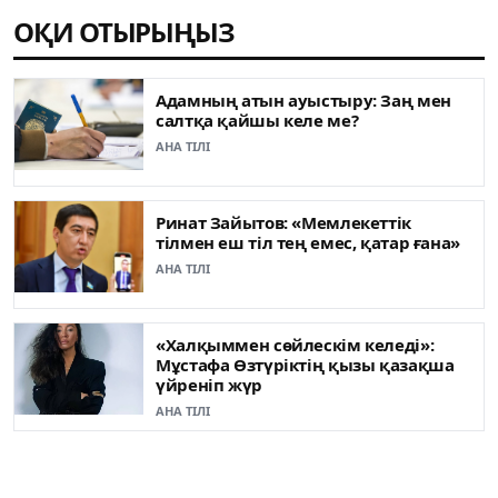
ОҚИ ОТЫРЫҢЫЗ
Адамның атын ауыстыру: Заң мен
салтқа қайшы келе ме?
АНА ТІЛІ
Ринат Зайытов: «Мемлекеттік
тілмен еш тіл тең емес, қатар ғана»
АНА ТІЛІ
«Халқыммен сөйлескім келеді»:
Мұстафа Өзтүріктің қызы қазақша
үйреніп жүр
АНА ТІЛІ