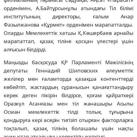
орденімен, А.Байтұрсынұлы атындағы Тіл білімі
институтының директоры, ғалым Анар
Фазылжанова «Құрмет» орденімен марапатталды.
Оларды Мемлекеттік хатшы Қ.Көшербаев арнайы
марапаттап, қазақ тіліне қосқан үлестері үшін
алғысын білдірді.
Маңызды басқосуда ҚР Парламенті Мәжілісінің
депутаты Геннадий Шиповских әлеуметтік
желілер мен ғаламторда қазақша контенттерді
көбейтіп, жастардың сұранысын қанағаттандыру
керек деген пікірін білдірсе, қоғам қайраткері
Оразкүл Асанғазы мен тіл жанашыры Асылы
Осман мемлекеттік тілді толық тұғырына
қондыруға кері әсерін тигізіп отырған факторларға
тоқталып, қазақ тілінің болашағы үшін нақты
жұмыстар атқарылуы керектігін жеткізді.