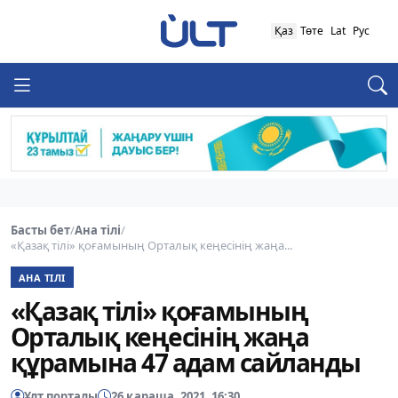
Қаз
Төте
Lat
Рус
Басты бет
/
Ана тілі
/
«Қазақ тілі» қоғамының Орталық кеңесінің жаңа...
АНА ТІЛІ
«Қазақ тілі» қоғамының
Орталық кеңесінің жаңа
құрамына 47 адам сайланды
Ұлт порталы
26 қараша, 2021, 16:30