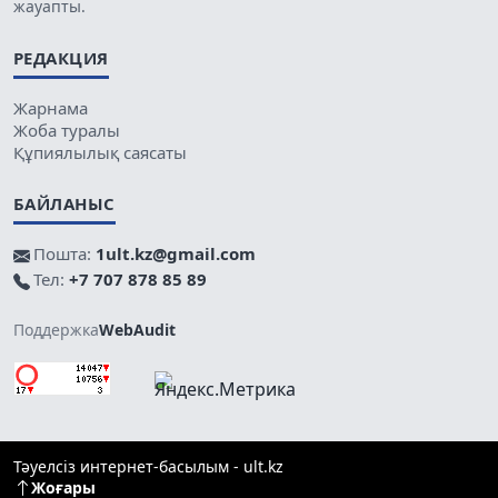
жауапты.
РЕДАКЦИЯ
Жарнама
Жоба туралы
Құпиялылық саясаты
БАЙЛАНЫС
Пошта:
1ult.kz@gmail.com
Тел:
+7 707 878 85 89
Поддержка
WebAudit
Тәуелсіз интернет-басылым - ult.kz
Жоғары