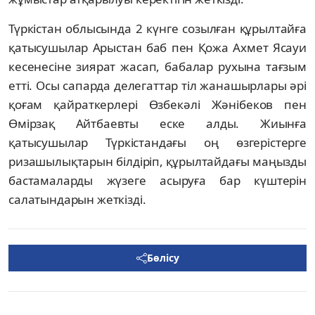
Түркістан облысында 2 күнге созылған құрылтайға
қатысушылар Арыстан баб пен Қожа Ахмет Ясауи
кесенесіне зиярат жасап, бабалар рухына тағзым
етті. Осы сапарда делегаттар тіл жанашырлары әрі
қоғам қайраткерлері Өзбекәлі Жәнібеков пен
Өмірзақ Айтбаевты еске алды. Жиынға
қатысушылар Түркістандағы оң өзгерістерге
ризашылықтарын білдіріп, құрылтайдағы маңызды
бастамаларды жүзеге асыруға бар күштерін
салатындарын жеткізді.
Бөлісу