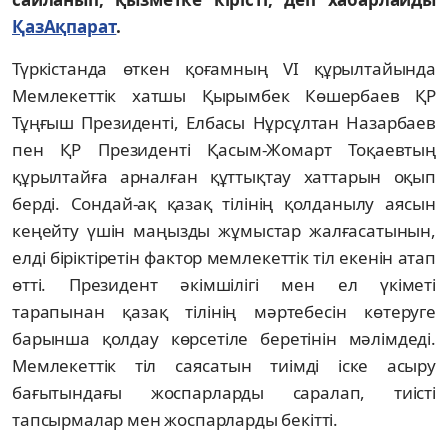
ҚазАқпарат
.
Түркістанда өткен қоғамның VI құрылтайында
Мемлекеттік хатшы Қырымбек Көшербаев ҚР
Тұңғыш Президенті, Елбасы Нұрсұлтан Назарбаев
пен ҚР Президенті Қасым-Жомарт Тоқаевтың
құрылтайға арналған құттықтау хаттарын оқып
берді. Сондай-ақ қазақ тілінің қолданылу аясын
кеңейту үшін маңызды жұмыстар жалғасатынын,
елді біріктіретін фактор мемлекеттік тіл екенін атап
өтті. Президент әкімшілігі мен ел үкіметі
тарапынан қазақ тілінің мәртебесін көтеруге
барынша қолдау көрсетіле беретінін мәлімдеді.
Мемлекеттік тіл саясатын тиімді іске асыру
бағытындағы жоспарларды саралап, тиісті
тапсырмалар мен жоспарларды бекітті.