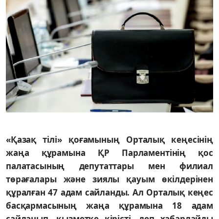
«Қазақ тілі» қоғамының Орталық кеңесінің
жаңа құрамына ҚР Парламентінің қос
палатасының депутаттары мен филиал
төрағалары және зиялы қауым өкілдерінен
құралған 47 адам сайланды. Ал Орталық кеңес
басқармасының жаңа құрамына 18 адам
сайланып, қызметке кірісті, деп хабарлайды