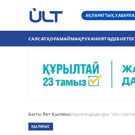
АҚПАРАТТЫҚ ХАБАРЛ
САЯСАТ
ҚОҒАМ
АЙМАҚ
РУХАНИЯТ
ӘДЕБИЕТ
ЕК
Басты бет
/
Қылмыс
/
Қарағандыда ұры “ізін суытпай
ҚЫЛМЫС