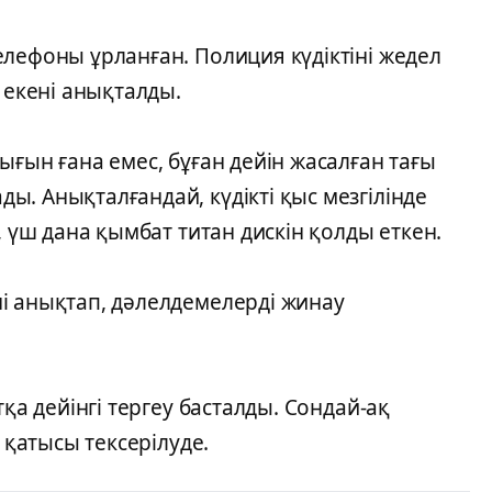
лефоны ұрланған. Полиция күдіктіні жедел
 екені анықталды.
ығын ғана емес, бұған дейін жасалған тағы
. Анықталғандай, күдікті қыс мезгілінде
, үш дана қымбат титан дискін қолды еткен.
і анықтап, дәлелдемелерді жинау
тқа дейінгі тергеу басталды. Сондай-ақ
 қатысы тексерілуде.