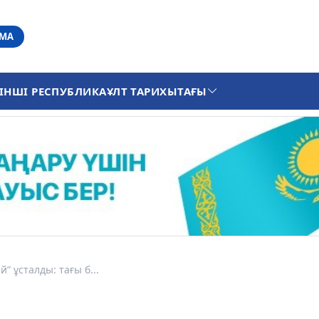
АМА
ІНШІ РЕСПУБЛИКА
ҰЛТ ТАРИХЫ
ТАҒЫ
” ұсталды: тағы б...