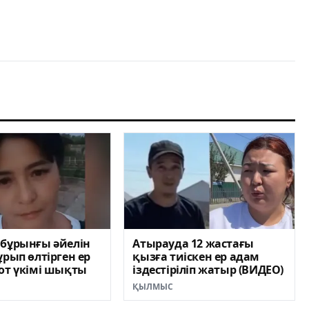
 бұрынғы әйелін
Атырауда 12 жастағы
ұрып өлтірген ер
қызға тиіскен ер адам
от үкімі шықты
іздестіріліп жатыр (ВИДЕО)
ҚЫЛМЫС