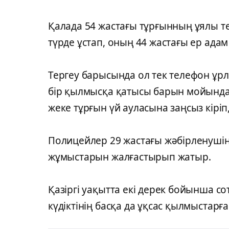
Қалада 54 жастағы тұрғынның ұялы те
түрде ұстап, оның 44 жастағы ер адам
Тергеу барысында ол тек телефон ұрл
бір қылмысқа қатысы барын мойындады
жеке тұрғын үй ауласына заңсыз кіріп
Полицейлер 29 жастағы жәбірленушін
жұмыстарын жалғастырып жатыр.
Қазіргі уақытта екі дерек бойынша со
күдіктінің басқа да ұқсас қылмыстарға