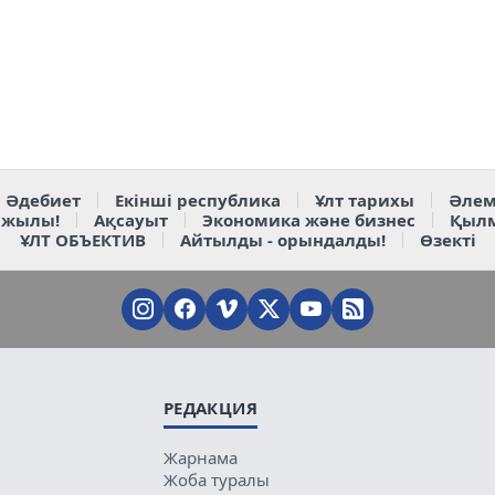
Әдебиет
Екінші республика
Ұлт тарихы
Әлем
 жылы!
Ақсауыт
Экономика және бизнес
Қыл
ҰЛТ ОБЪЕКТИВ
Айтылды - орындалды!
Өзекті
РЕДАКЦИЯ
Жарнама
Жоба туралы