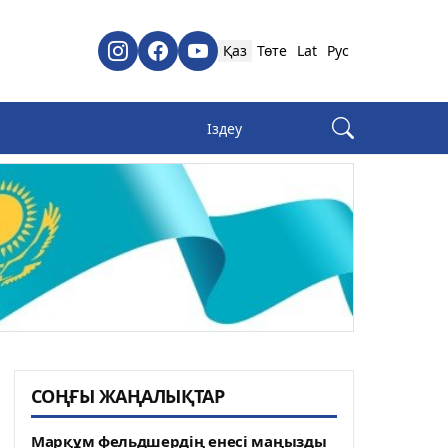
Қаз
Төте
Lat
Рус
СОҢҒЫ ЖАҢАЛЫҚТАР
Марқұм фельдшердің енесі маңызды