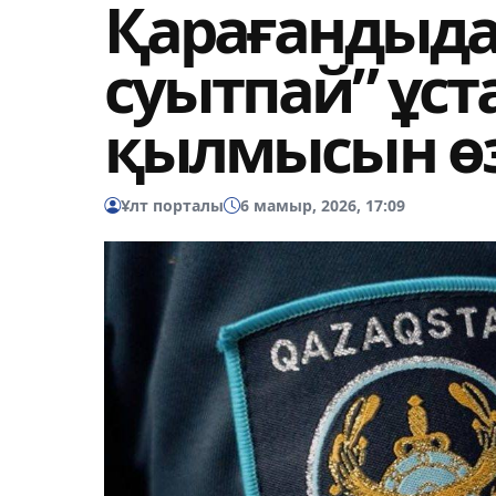
Қарағандыда 
суытпай” ұст
қылмысын өз
Ұлт порталы
6 мамыр, 2026, 17:09