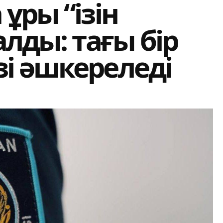
ұры “ізін
алды: тағы бір
і әшкереледі