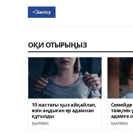
Бөлісу
ОҚИ ОТЫРЫҢЫЗ
10 жастағы қыз айқайлап,
Семейде
өзін аңдыған ер адамнан
таяқпен 
құтылды
адамға с
ҚЫЛМЫС
ҚЫЛМЫС