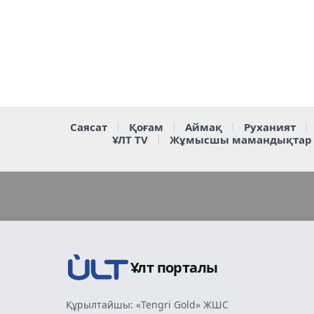
Саясат
Қоғам
Аймақ
Руханият
ҰЛТ TV
Жұмысшы мамандықтар
Ұлт порталы
Құрылтайшы: «Tengri Gold» ЖШС