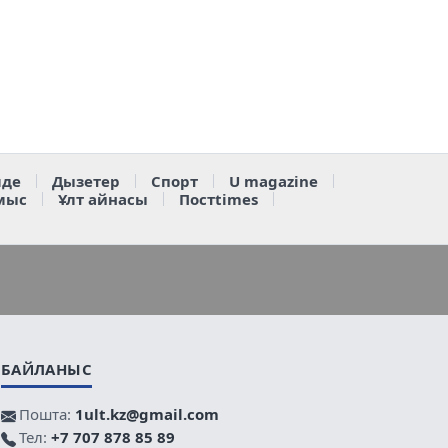
де
Дызетер
Спорт
U magazine
мыс
Ұлт айнасы
Постtimes
БАЙЛАНЫС
Пошта:
1ult.kz@gmail.com
Тел:
+7 707 878 85 89