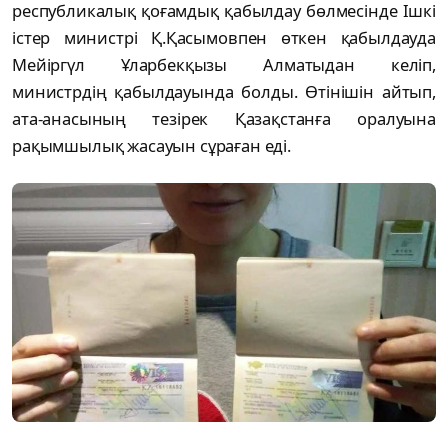
республикалық қоғамдық қабылдау бөлмесінде Ішкі
істер министрі Қ.Қасымовпен өткен қабылдауда
Мейіргүл Ұларбекқызы Алматыдан келіп,
министрдің қабылдауында болды. Өтінішін айтып,
ата-анасының тезірек Қазақстанға оралуына
рақымшылық жасауын сұраған еді.