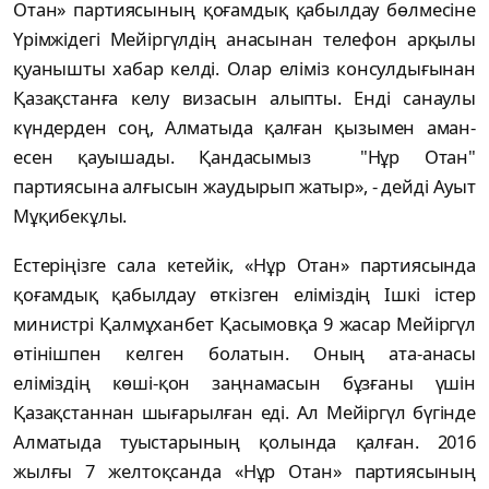
Отан» партиясының қоғамдық қабылдау бөлмесіне
Үрімжідегі Мейіргүлдің анасынан телефон арқылы
қуанышты хабар келді. Олар еліміз консулдығынан
Қазақстанға келу визасын алыпты. Енді санаулы
күндерден соң, Алматыда қалған қызымен аман-
есен қауышады. Қандасымыз "Нұр Отан"
партиясына алғысын жаудырып жатыр», - дейді Ауыт
Мұқибекұлы.
Естеріңізге сала кетейік, «Нұр Отан» партиясында
қоғамдық қабылдау өткізген еліміздің Ішкі істер
министрі Қалмұханбет Қасымовқа 9 жасар Мейіргүл
өтінішпен келген болатын. Оның ата-анасы
еліміздің көші-қон заңнамасын бұзғаны үшін
Қазақстаннан шығарылған еді. Ал Мейіргүл бүгінде
Алматыда туыстарының қолында қалған. 2016
жылғы 7 желтоқсанда «Нұр Отан» партиясының