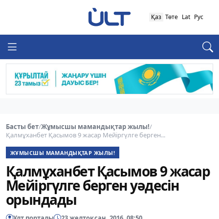
Қаз
Төте
Lat
Рус
Басты бет
/
Жұмысшы мамандықтар жылы!
/
Қалмұханбет Қасымов 9 жасар Мейіргүлге берген...
ЖҰМЫСШЫ МАМАНДЫҚТАР ЖЫЛЫ!
Қалмұханбет Қасымов 9 жасар
Мейіргүлге берген уәдесін
орындады
Ұлт порталы
23 желтоқсан, 2016, 08:50