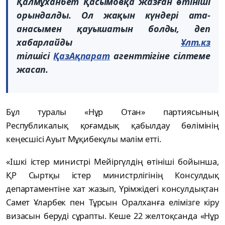
Қалмұханбет Қасымовқа жазған өтініші
орындалды. Ол жақын күндері ата-
анасымен қауышатын болды, деп
хабарлайды
Ұлт.кз
тілшісі
ҚазАқпарат
агенттігіне сілтеме
жасап.
Бұл туралы «Нұр Отан» партиясының
Республикалық қоғамдық қабылдау бөлімінің
кеңесшісі Ауыт Мұқибекұлы мәлім етті.
«Ішкі істер министрі Мейіргүлдің өтініші бойынша,
ҚР Сыртқы істер министрлігінің Консулдық
департаментіне хат жазып, Үрімжідегі консулдықтан
Самет Ұларбек пен Тұрсын Оралханға елімізге кіру
визасын беруді сұрапты. Кеше 22 желтоқсанда «Нұр