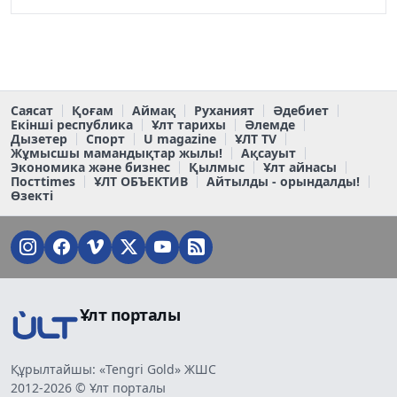
Саясат
Қоғам
Аймақ
Руханият
Әдебиет
Екінші республика
Ұлт тарихы
Әлемде
Дызетер
Спорт
U magazine
ҰЛТ TV
Жұмысшы мамандықтар жылы!
Ақсауыт
Экономика және бизнес
Қылмыс
Ұлт айнасы
Постtimes
ҰЛТ ОБЪЕКТИВ
Айтылды - орындалды!
Өзекті
Ұлт порталы
Құрылтайшы: «Tengri Gold» ЖШС
2012-2026 © Ұлт порталы