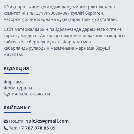
ҚР Ақпарат және қоғамдық даму министрлігі Ақпарат
комитетінің №KZ71VPY00084887 куәлігі берілген.
Авторлық және жарнама құқықтары толық сақталған.
Сайт материалдарын пайдаланғанда дереккөзге сілтеме
көрсету міндетті. Авторлар пікірі мен редакция көзқарасы
сәйкес келе бермеуі мүмкін. Жарнама мен
хабарландырулардың мазмұнына жарнама беруші
жауапты.
РЕДАКЦИЯ
Жарнама
Жоба туралы
Құпиялылық саясаты
БАЙЛАНЫС
Пошта:
1ult.kz@gmail.com
Тел:
+7 707 878 85 89