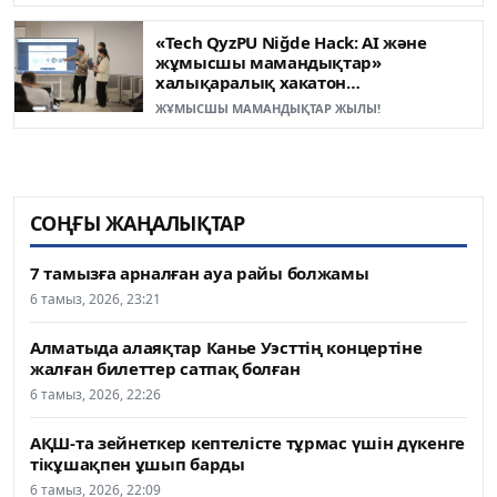
«Tech QyzPU Niğde Hack: AI және
жұмысшы мамандықтар»
халықаралық хакатон
жеңімпаздары анықталды
ЖҰМЫСШЫ МАМАНДЫҚТАР ЖЫЛЫ!
СОҢҒЫ ЖАҢАЛЫҚТАР
7 тамызға арналған ауа райы болжамы
6 тамыз, 2026, 23:21
Алматыда алаяқтар Канье Уэсттің концертіне
жалған билеттер сатпақ болған
6 тамыз, 2026, 22:26
АҚШ-та зейнеткер кептелісте тұрмас үшін дүкенге
тікұшақпен ұшып барды
6 тамыз, 2026, 22:09