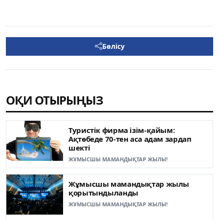
Бөлісу
ОҚИ ОТЫРЫҢЫЗ
Туристік фирма ізім-қайым:
Ақтөбеде 70-тен аса адам зардап
шекті
ЖҰМЫСШЫ МАМАНДЫҚТАР ЖЫЛЫ!
Жұмысшы мамандықтар жылы
қорытындыланды
ЖҰМЫСШЫ МАМАНДЫҚТАР ЖЫЛЫ!