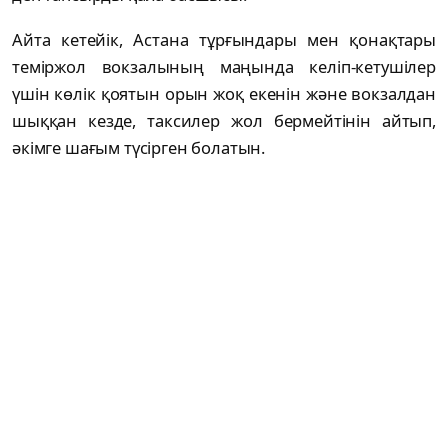
Айта кетейік, Астана тұрғындары мен қонақтары
теміржол вокзалының маңында келіп-кетушілер
үшін көлік қоятын орын жоқ екенін және вокзалдан
шыққан кезде, таксилер жол бермейтінін айтып,
әкімге шағым түсірген болатын.