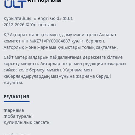
Құрылтайшы: «Tengri Gold» ЖШС
2012-2026 © Ұлт порталы
ҚР Ақпарат және қоғамдық даму министрлігі Ақпарат
комитетінің №KZ71VPY00084887 куәлігі берілген.
Авторлық және жарнама құқықтары толық сақталған.
Сайт материалдарын пайдаланғанда дереккөзге сілтеме
көрсету міндетті. Авторлар пікірі мен редакция көзқарасы
сәйкес келе бермеуі мүмкін. Жарнама мен
хабарландырулардың мазмұнына жарнама беруші
жауапты.
РЕДАКЦИЯ
Жарнама
Жоба туралы
Құпиялылық саясаты