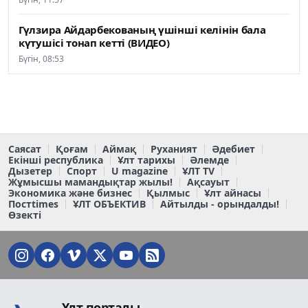
Гүлзира Айдарбекованың үшінші келінін бала
күтушісі тонап кетті (ВИДЕО)
Бүгін, 08:53
Саясат
Қоғам
Аймақ
Руханият
Әдебиет
Екінші республика
Ұлт тарихы
Әлемде
Дызетер
Спорт
U magazine
ҰЛТ TV
Жұмысшы мамандықтар жылы!
Ақсауыт
Экономика және бизнес
Қылмыс
Ұлт айнасы
Постtimes
ҰЛТ ОБЪЕКТИВ
Айтылды - орындалды!
Өзекті
Ұлт порталы