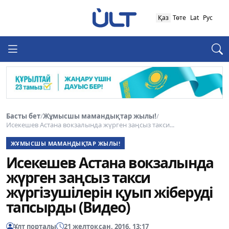
Қаз
Төте
Lat
Рус
Басты бет
/
Жұмысшы мамандықтар жылы!
/
Исекешев Астана вокзалында жүрген заңсыз такси...
ЖҰМЫСШЫ МАМАНДЫҚТАР ЖЫЛЫ!
Исекешев Астана вокзалында
жүрген заңсыз такси
жүргізушілерін қуып жіберуді
тапсырды (Видео)
Ұлт порталы
21 желтоқсан, 2016, 13:17