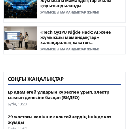
Жұмысшы мамандықтар жылы
қорытындыланды
ЖҰМЫСШЫ МАМАНДЫҚТАР ЖЫЛЫ!
«Tech QyzPU Niğde Hack: AI және
жұмысшы мамандықтар»
халықаралық хакатон
жеңімпаздары анықталды
ЖҰМЫСШЫ МАМАНДЫҚТАР ЖЫЛЫ!
СОҢҒЫ ЖАҢАЛЫҚТАР
Ер адам өгей ұлдарын күрекпен ұрып, электр
сымын денесіне басқан (ВИДЕО)
Бүгін, 13:20
29 жастағы келіншек контейнердің ішінде көз
жұмды
Бүгін, 11:57