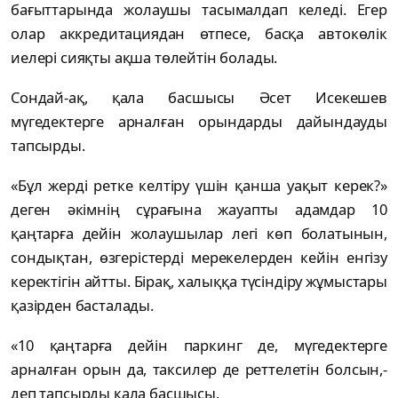
бағыттарында жолаушы тасымалдап келеді. Егер
олар аккредитациядан өтпесе, басқа автокөлік
иелері сияқты ақша төлейтін болады.
Сондай-ақ, қала басшысы Әсет Исекешев
мүгедектерге арналған орындарды дайындауды
тапсырды.
«Бұл жерді ретке келтіру үшін қанша уақыт керек?»
деген әкімнің сұрағына жауапты адамдар 10
қаңтарға дейін жолаушылар легі көп болатынын,
сондықтан, өзгерістерді мерекелерден кейін енгізу
керектігін айтты. Бірақ, халыққа түсіндіру жұмыстары
қазірден басталады.
«10 қаңтарға дейін паркинг де, мүгедектерге
арналған орын да, таксилер де реттелетін болсын,-
деп тапсырды қала басшысы.