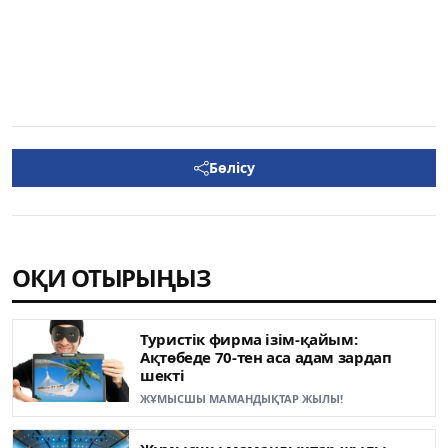
Бөлісу
ОҚИ ОТЫРЫҢЫЗ
Туристік фирма ізім-қайым:
Ақтөбеде 70-тен аса адам зардап
шекті
ЖҰМЫСШЫ МАМАНДЫҚТАР ЖЫЛЫ!