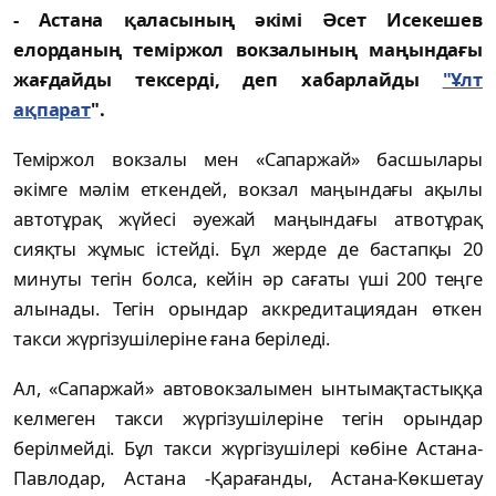
- Астана қаласының әкімі Әсет Исекешев
елорданың теміржол вокзалының маңындағы
жағдайды тексерді, деп хабарлайды
"Ұлт
ақпарат
".
Теміржол вокзалы мен «Сапаржай» басшылары
әкімге мәлім еткендей, вокзал маңындағы ақылы
автотұрақ жүйесі әуежай маңындағы атвотұрақ
сияқты жұмыс істейді. Бұл жерде де бастапқы 20
минуты тегін болса, кейін әр сағаты үші 200 теңге
алынады. Тегін орындар аккредитациядан өткен
такси жүргізушілеріне ғана беріледі.
Ал, «Сапаржай» автовокзалымен ынтымақтастыққа
келмеген такси жүргізушілеріне тегін орындар
берілмейді. Бұл такси жүргізушілері көбіне Астана-
Павлодар, Астана -Қарағанды, Астана-Көкшетау