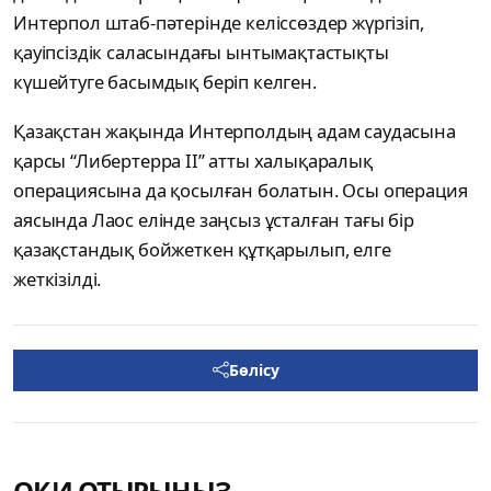
Интерпол штаб-пәтерінде келіссөздер жүргізіп,
қауіпсіздік саласындағы ынтымақтастықты
күшейтуге басымдық беріп келген.
Қазақстан жақында Интерполдың адам саудасына
қарсы “Либертерра II” атты халықаралық
операциясына да қосылған болатын. Осы операция
аясында Лаос елінде заңсыз ұсталған тағы бір
қазақстандық бойжеткен құтқарылып, елге
жеткізілді.
Бөлісу
ОҚИ ОТЫРЫҢЫЗ