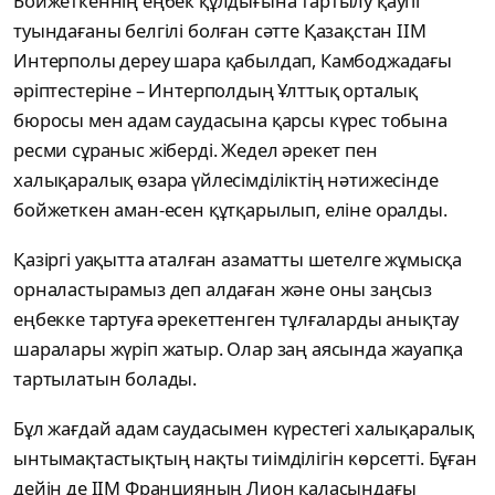
Бойжеткеннің еңбек құлдығына тартылу қаупі
туындағаны белгілі болған сәтте Қазақстан ІІМ
Интерполы дереу шара қабылдап, Камбоджадағы
әріптестеріне – Интерполдың Ұлттық орталық
бюросы мен адам саудасына қарсы күрес тобына
ресми сұраныс жіберді. Жедел әрекет пен
халықаралық өзара үйлесімділіктің нәтижесінде
бойжеткен аман-есен құтқарылып, еліне оралды.
Қазіргі уақытта аталған азаматты шетелге жұмысқа
орналастырамыз деп алдаған және оны заңсыз
еңбекке тартуға әрекеттенген тұлғаларды анықтау
шаралары жүріп жатыр. Олар заң аясында жауапқа
тартылатын болады.
Бұл жағдай адам саудасымен күрестегі халықаралық
ынтымақтастықтың нақты тиімділігін көрсетті. Бұған
дейін де ІІМ Францияның Лион қаласындағы