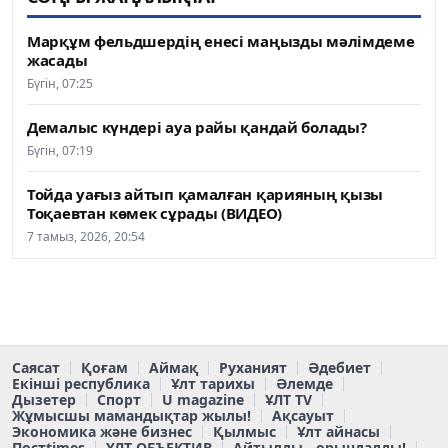
Марқұм фельдшердің енесі маңызды мәлімдеме
жасады
Бүгін, 07:25
Демалыс күндері ауа райы қандай болады?
Бүгін, 07:19
Тойда уағыз айтып қамалған қарияның қызы
Тоқаевтан көмек сұрады (ВИДЕО)
7 тамыз, 2026, 20:54
Саясат
Қоғам
Аймақ
Руханият
Әдебиет
Екінші республика
Ұлт тарихы
Әлемде
Дызетер
Спорт
U magazine
ҰЛТ TV
Жұмысшы мамандықтар жылы!
Ақсауыт
Экономика және бизнес
Қылмыс
Ұлт айнасы
Постtimes
ҰЛТ ОБЪЕКТИВ
Айтылды - орындалды!