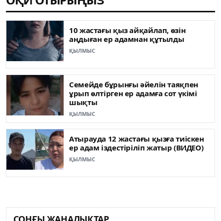
10 жастағы қыз айқайлап, өзін
аңдыған ер адамнан құтылды
ҚЫЛМЫС
Семейде бұрынғы әйелін таяқпен
ұрып өлтірген ер адамға сот үкімі
шықты
ҚЫЛМЫС
Атырауда 12 жастағы қызға тиіскен
ер адам іздестіріліп жатыр (ВИДЕО)
ҚЫЛМЫС
СОҢҒЫ ЖАҢАЛЫҚТАР