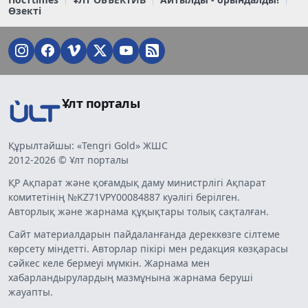
Өзекті
Ұлт порталы
Құрылтайшы: «Tengri Gold» ЖШС
2012-2026 © Ұлт порталы
ҚР Ақпарат және қоғамдық даму министрлігі Ақпарат
комитетінің №KZ71VPY00084887 куәлігі берілген.
Авторлық және жарнама құқықтары толық сақталған.
Сайт материалдарын пайдаланғанда дереккөзге сілтеме
көрсету міндетті. Авторлар пікірі мен редакция көзқарасы
сәйкес келе бермеуі мүмкін. Жарнама мен
хабарландырулардың мазмұнына жарнама беруші
жауапты.