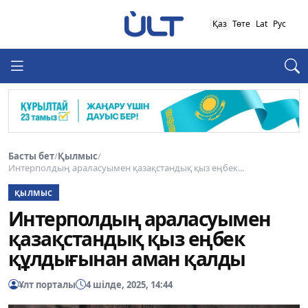
Қаз
Төте
Lat
Рус
Басты бет
/
Қылмыс
/
Интерполдың араласуымен қазақстандық қыз еңбек...
ҚЫЛМЫС
Интерполдың араласуымен
қазақстандық қыз еңбек
құлдығынан аман қалды
Ұлт порталы
4 шілде, 2025, 14:44