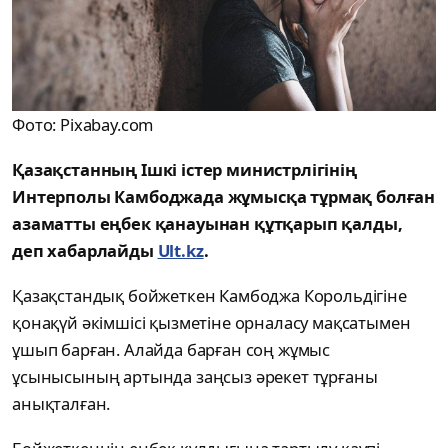
Фото: Pixabay.com
Қазақстанның Ішкі істер министрлігінің
Интерполы Камбоджада жұмысқа тұрмақ болған
азаматты еңбек қанауынан құтқарып қалды,
деп хабарлайды
Ult.kz
.
Қазақстандық бойжеткен Камбоджа Корольдігіне
қонақүй әкімшісі қызметіне орналасу мақсатымен
ұшып барған. Алайда барған соң жұмыс
ұсынысының артында заңсыз әрекет тұрғаны
анықталған.