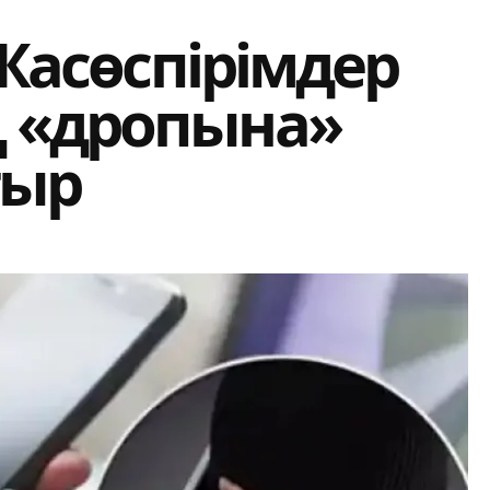
 Жасөспірімдер
 «дропына»
тыр