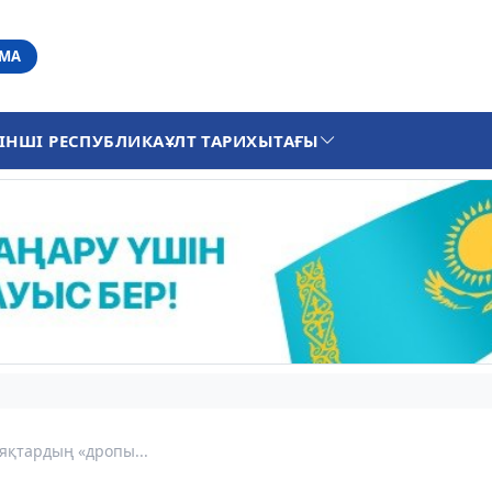
АМА
ІНШІ РЕСПУБЛИКА
ҰЛТ ТАРИХЫ
ТАҒЫ
аяқтардың «дропы...