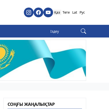
Қаз
Төте
Lat
Рус
СОҢҒЫ ЖАҢАЛЫҚТАР