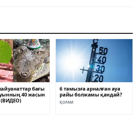
хайуанаттар бағы
6 тамызға арналған ауа
уынның 40 жасын
райы болжамы қандай?
 (ВИДЕО)
ҚОҒАМ