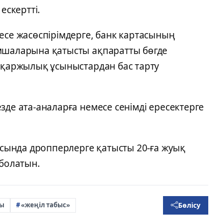
ескертті.
есе жасөспірімдерге, банк картасының
ымшаларына қатысты ақпаратты бөгде
і қаржылық ұсыныстардан бас тарту
зде ата-аналарға немесе сенімді ересектерге
лысында дропперлерге қатысты 20-ға жуық
 болатын.
Бөлісу
ры
«жеңіл табыс»