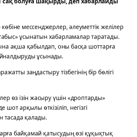
сақ болуға шақырды, деп хабарлайды
көбіне мессенджерлер, әлеуметтік желілер
табыс» ұсынатын хабарламалар таратады.
сына ақша қабылдап, оны басқа шоттарға
айналдыруды ұсынады.
ажатты заңдастыру тізбегінің бір бөлігі
лер өз ізін жасыру үшін «дроптарды»
 шот арқылы өткізіліп, негізгі
 тасада қалады.
арға байқамай қатысудың өзі құқықтық