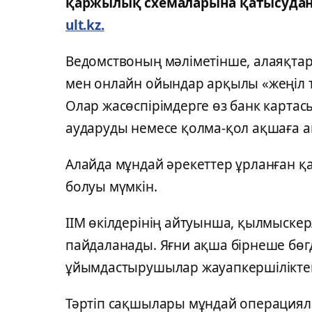
қаржылық схемаларына қатысудан 
ult.kz.
Ведомствоның мәліметінше, алаяқтар 
мен онлайн ойындар арқылы «жеңіл 
Олар жасөспірімдерге өз банк карта
аударуды немесе қолма-қол ақшаға 
Алайда мұндай әрекеттер ұрланған қар
болуы мүмкін.
ІІМ өкілдерінің айтуынша, қылмыскер
пайдаланады. Яғни ақша бірнеше бөгде
ұйымдастырушылар жауапкершіліктен
Тәртіп сақшылары мұндай операциял