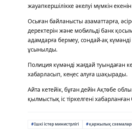
жауапкершілікке әкелуі мүмкін екенін 
Осыған байланысты азаматтарға, әсір
деректерін және мобильді банк қос
адамдарға бермеу, сондай-ақ күмәнд
ұсынылды.
Полиция күмәнді жағдай туындаған ке
хабарласып, кеңес алуға шақырады.
Айта кетейік, бұған дейін Ақтөбе об
қылмыстық іс тіркелгені хабарланған
Ішкі істер министрлігі
қаржылық схемала