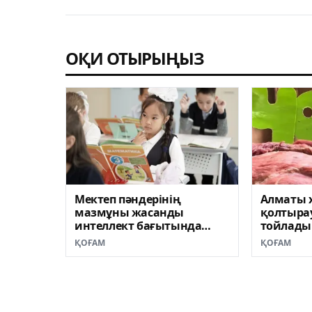
ОҚИ ОТЫРЫҢЫЗ
Мектеп пәндерінің
Алматы 
мазмұны жасанды
қолтыра
интеллект бағытында
тойлады
жаңартылуда
ҚОҒАМ
ҚОҒАМ