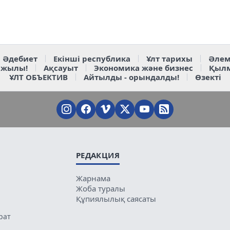
Әдебиет
Екінші республика
Ұлт тарихы
Әлем
 жылы!
Ақсауыт
Экономика және бизнес
Қыл
ҰЛТ ОБЪЕКТИВ
Айтылды - орындалды!
Өзекті
РЕДАКЦИЯ
Жарнама
Жоба туралы
Құпиялылық саясаты
рат