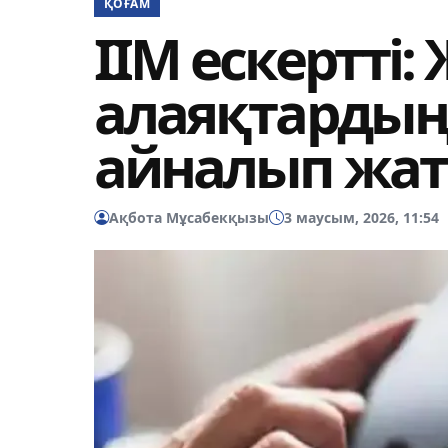
ҚОҒАМ
ІІМ ескертті:
алаяқтардың
айналып жа
Ақбота Мұсабекқызы
3 маусым, 2026, 11:54