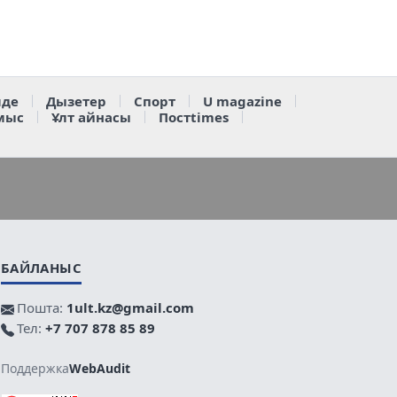
де
Дызетер
Спорт
U magazine
мыс
Ұлт айнасы
Постtimes
БАЙЛАНЫС
Пошта:
1ult.kz@gmail.com
Тел:
+7 707 878 85 89
Поддержка
WebAudit