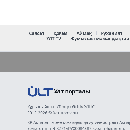
Саясат
Қоғам
Аймақ
Руханият
ҰЛТ TV
Жұмысшы мамандықтар
Ұлт порталы
Құрылтайшы: «Tengri Gold» ЖШС
2012-2026 © Ұлт порталы
ҚР Ақпарат және қоғамдық даму министрлігі Ақпа
комитетінің №KZ71VPY00084887 куәлігі берілген.