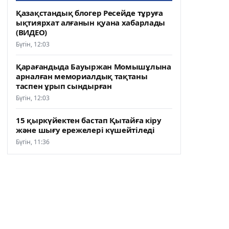
Қазақстандық блогер Ресейде тұруға
ықтиярхат алғанын қуана хабарлады
(ВИДЕО)
Бүгін, 12:03
Қарағандыда Бауыржан Момышұлына
арналған мемориалдық тақтаны
таспен ұрып сындырған
Бүгін, 12:03
15 қыркүйектен бастап Қытайға кіру
және шығу ережелері күшейтіледі
Бүгін, 11:36