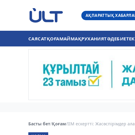
АҚПАРАТТЫҚ ХАБАРЛ
САЯСАТ
ҚОҒАМ
АЙМАҚ
РУХАНИЯТ
ӘДЕБИЕТ
ЕК
Басты бет
/
Қоғам
/
ІІМ ескертті: Жасөспірімдер ал