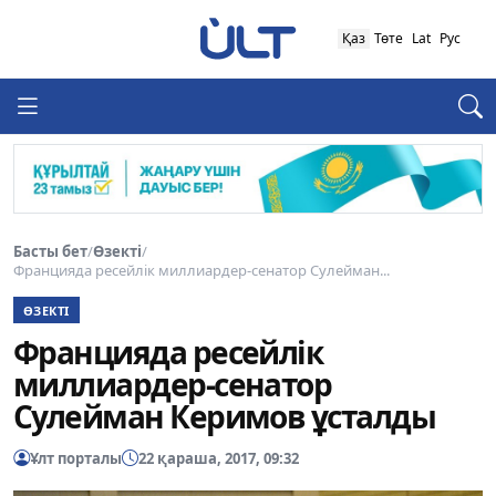
Қаз
Төте
Lat
Рус
Басты бет
/
Өзекті
/
Францияда ресейлік миллиардер-сенатор Сулейман...
ӨЗЕКТІ
Францияда ресейлік
миллиардер-сенатор
Сулейман Керимов ұсталды
Ұлт порталы
22 қараша, 2017, 09:32