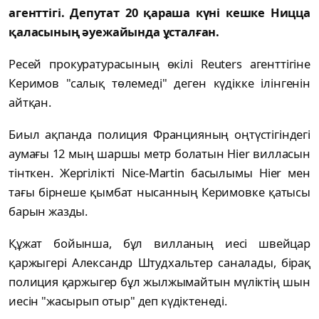
агенттігі. Депутат 20 қараша күні кешке Ницца
қаласының әуежайында ұсталған.
Ресей прокуратурасының өкілі Reuters агенттігіне
Керимов "салық төлемеді" деген күдікке ілінгенін
айтқан.
Биыл ақпанда полиция Францияның оңтүстігіндегі
аумағы 12 мың шаршы метр болатын Hier вилласын
тінткен. Жергілікті Nice-Martin басылымы Hier мен
тағы бірнеше қымбат нысанның Керимовке қатысы
барын жазды.
Құжат бойынша, бұл вилланың иесі швейцар
қаржыгері Александр Штудхальтер саналады, бірақ
полиция қаржыгер бұл жылжымайтын мүліктің шын
иесін "жасырып отыр" деп күдіктенеді.