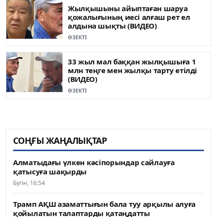
Жылқышыны айыптаған шаруа
қожалығының иесі алғаш рет ел
алдына шықты (ВИДЕО)
ӨЗЕКТІ
33 жыл мал баққан жылқышыға 1
млн теңге мен жылқы тарту етілді
(ВИДЕО)
ӨЗЕКТІ
СОҢҒЫ ЖАҢАЛЫҚТАР
Алматыдағы үлкен кәсіпорындар сайлауға
қатысуға шақырды
Бүгін, 16:54
Трамп АҚШ азаматтығын бала туу арқылы алуға
қойылатын талаптарды қатаңдатты