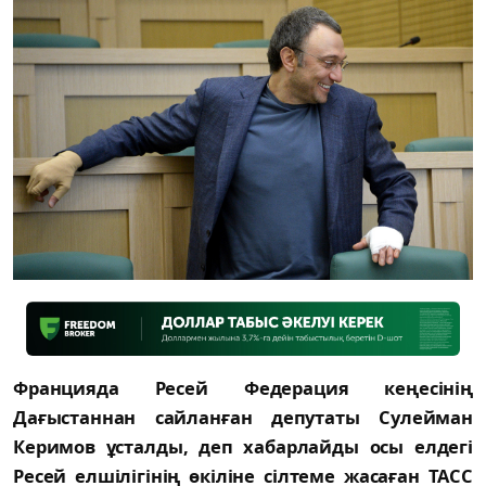
Францияда Ресей Федерация кеңесінің
Дағыстаннан сайланған депутаты Сулейман
Керимов ұсталды, деп хабарлайды осы елдегі
Ресей елшілігінің өкіліне сілтеме жасаған ТАСС