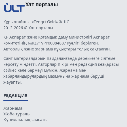
Ұлт порталы
Құрылтайшы: «Tengri Gold» ЖШС
2012-2026 © Ұлт порталы
ҚР Ақпарат және қоғамдық даму министрлігі Ақпарат
комитетінің №KZ71VPY00084887 куәлігі берілген.
Авторлық және жарнама құқықтары толық сақталған.
Сайт материалдарын пайдаланғанда дереккөзге сілтеме
көрсету міндетті. Авторлар пікірі мен редакция көзқарасы
сәйкес келе бермеуі мүмкін. Жарнама мен
хабарландырулардың мазмұнына жарнама беруші
жауапты.
РЕДАКЦИЯ
Жарнама
Жоба туралы
Құпиялылық саясаты