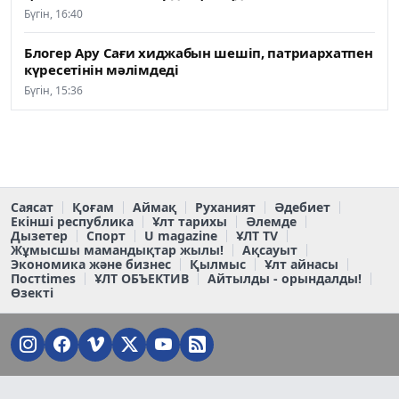
Бүгін, 16:40
Блогер Ару Сағи хиджабын шешіп, патриархатпен
күресетінін мәлімдеді
Бүгін, 15:36
Саясат
Қоғам
Аймақ
Руханият
Әдебиет
Екінші республика
Ұлт тарихы
Әлемде
Дызетер
Спорт
U magazine
ҰЛТ TV
Жұмысшы мамандықтар жылы!
Ақсауыт
Экономика және бизнес
Қылмыс
Ұлт айнасы
Постtimes
ҰЛТ ОБЪЕКТИВ
Айтылды - орындалды!
Өзекті