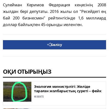
Сулейман Керимов Федерация кеңесінің 2008
жылдан бері депутаты. 2016 жылы ол "Ресейдегі ең
бай 200 бизнесмен" рейтингісінде 1,6 миллиард
доллар байлықпен 45-орынды иеленген.
Бөлісу
ОҚИ ОТЫРЫҢЫЗ
Экология министрлігі: Желіде
тараған жолбарыстың суреті – фейк
ӨЗЕКТІ