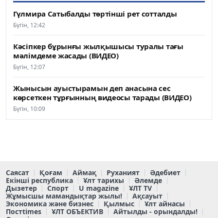
Гүлмира Сатыбалды төртінші рет сотталды
Бүгін, 12:42
Кәсіпкер бұрынғы жылқышысы туралы тағы
мәлімдеме жасады (ВИДЕО)
Бүгін, 12:07
Жынысын ауыстырамын деп анасына сес
көрсеткен тұрғынның видеосы тарады (ВИДЕО)
Бүгін, 10:09
Саясат
Қоғам
Аймақ
Руханият
Әдебиет
Екінші республика
Ұлт тарихы
Әлемде
Дызетер
Спорт
U magazine
ҰЛТ TV
Жұмысшы мамандықтар жылы!
Ақсауыт
Экономика және бизнес
Қылмыс
Ұлт айнасы
Постtimes
ҰЛТ ОБЪЕКТИВ
Айтылды - орындалды!