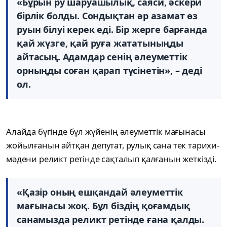
«Бұрын ру шаруашылық, саяси, әскери
бірлік болды. Сондықтан әр азамат өз
руын білуі керек еді. Бір жерге барғанда
қай жүзге, қай руға жататыныңды
айтасың. Адамдар сенің әлеуметтік
орныңды соған қарап түсінетін», – деді
ол.
Алайда бүгінде бұл жүйенің әлеуметтік мағынасы
жойылғанын айтқан депутат, рулық сана тек тарихи-
мәдени реликт ретінде сақталып қалғанын жеткізді.
«Қазір оның ешқандай әлеуметтік
мағынасы жоқ. Бұл біздің қоғамдық
санамызда реликт ретінде ғана қалды.