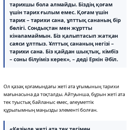
тарихшы бола алмайды. Біздің қоғам
үшін тарих ғылым емес. Қоғам үшін
тарих – тарихи сана, ұлттық сананың бір
бөлігі. Сондықтан мен жұртты
кінәламаймын. Біз қалыптасып жатқан
саяси ұлтпыз. Ұлттық сананың негізі –
тарихи сана. Біз қайдан шықтық, кімбіз
– соны білуіміз керек», – деді Еркін Әбіл.
Ол қазақ қоғамындағы жеті ата ұғымының тарихи
мағынасына да тоқталды. Айтуынша, бұрын жеті ата
тек туыстық байланыс емес, әлеуметтік
құрылымның маңызды элементі болған.
«Кезінде жеті ата тек тегімен