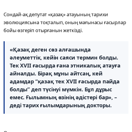
Сондай-ақ депутат «қазақ» атауының тарихи
эволюциясына тоқталып, оның мағынасы ғасырлар
бойы өзгеріп отырғанын жеткізді.
«Қазақ деген сөз алғашында
әлеуметтік, кейін саяси термин болды.
Тек XVII ғасырда ғана этникалық атауға
айналды. Бірақ мұны айтсаң, кей
адамдар “қазақ тек XVII ғасырда пайда
болды” деп түсінуі мүмкін. Бұл дұрыс
емес. Ғылымның өзінің әдістері бар», –
деді тарих ғылымдарының докторы.