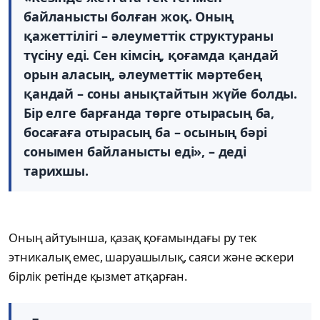
байланысты болған жоқ. Оның
қажеттілігі – әлеуметтік структураны
түсіну еді. Сен кімсің, қоғамда қандай
орын аласың, әлеуметтік мәртебең
қандай – соны анықтайтын жүйе болды.
Бір елге барғанда төрге отырасың ба,
босағаға отырасың ба – осының бәрі
сонымен байланысты еді», – деді
тарихшы.
Оның айтуынша, қазақ қоғамындағы ру тек
этникалық емес, шаруашылық, саяси және әскери
бірлік ретінде қызмет атқарған.