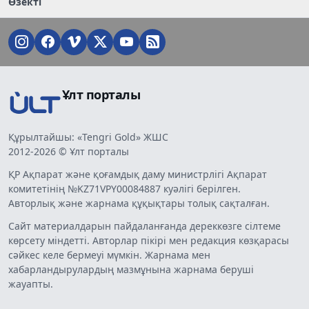
Өзекті
Ұлт порталы
Құрылтайшы: «Tengri Gold» ЖШС
2012-2026 © Ұлт порталы
ҚР Ақпарат және қоғамдық даму министрлігі Ақпарат
комитетінің №KZ71VPY00084887 куәлігі берілген.
Авторлық және жарнама құқықтары толық сақталған.
Сайт материалдарын пайдаланғанда дереккөзге сілтеме
көрсету міндетті. Авторлар пікірі мен редакция көзқарасы
сәйкес келе бермеуі мүмкін. Жарнама мен
хабарландырулардың мазмұнына жарнама беруші
жауапты.