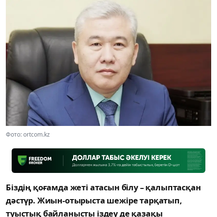
Фото: ortcom.kz
Біздің қоғамда жеті атасын білу – қалыптасқан
дәстүр. Жиын-отырыста шежіре тарқатып,
туыстық байланысты іздеу де қазақы