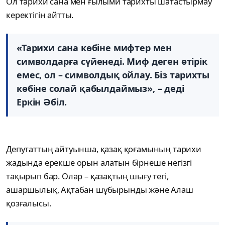
Ол тарихи сана мен ғылыми тарихты шатастырмау
керектігін айтты.
«Тарихи сана көбіне мифтер мен
символдарға сүйенеді. Миф деген өтірік
емес, ол – символдық ойлау. Біз тарихты
көбіне солай қабылдаймыз», – деді
Еркін Әбіл.
Депутаттың айтуынша, қазақ қоғамының тарихи
жадында ерекше орын алатын бірнеше негізгі
тақырып бар. Олар – қазақтың шығу тегі,
ашаршылық, Ақтабан шұбырынды және Алаш
қозғалысы.