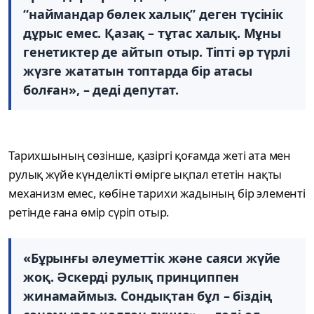
“наймандар бөлек халық” деген түсінік
дұрыс емес. Қазақ – тұтас халық. Мұны
генетиктер де айтып отыр. Тіпті әр түрлі
жүзге жататын топтарда бір атасы
болған», – деді депутат.
Тарихшының сөзінше, қазіргі қоғамда жеті ата мен
рулық жүйе күнделікті өмірге ықпал ететін нақты
механизм емес, көбіне тарихи жадының бір элементі
ретінде ғана өмір сүріп отыр.
«Бұрынғы әлеуметтік және саяси жүйе
жоқ. Әскерді рулық принциппен
жинамаймыз. Сондықтан бұл – біздің