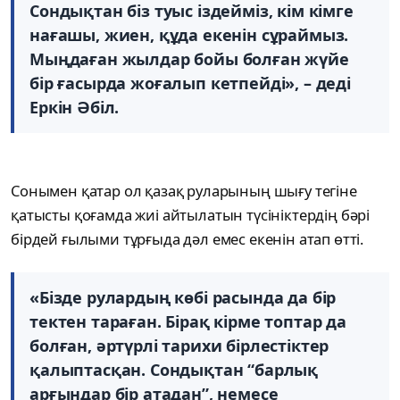
Сондықтан біз туыс іздейміз, кім кімге
нағашы, жиен, құда екенін сұраймыз.
Мыңдаған жылдар бойы болған жүйе
бір ғасырда жоғалып кетпейді», – деді
Еркін Әбіл.
Сонымен қатар ол қазақ руларының шығу тегіне
қатысты қоғамда жиі айтылатын түсініктердің бәрі
бірдей ғылыми тұрғыда дәл емес екенін атап өтті.
«Бізде рулардың көбі расында да бір
тектен тараған. Бірақ кірме топтар да
болған, әртүрлі тарихи бірлестіктер
қалыптасқан. Сондықтан “барлық
арғындар бір атадан”, немесе