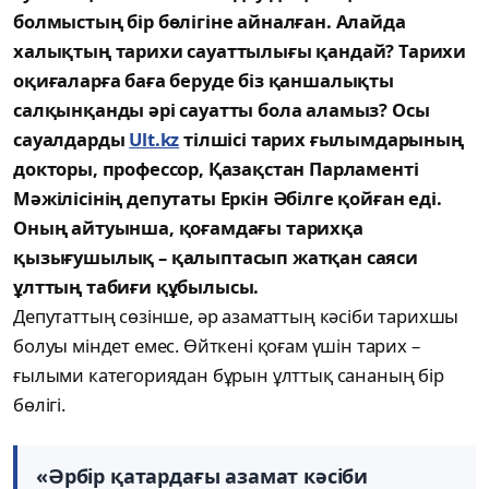
болмыстың бір бөлігіне айналған. Алайда
халықтың тарихи сауаттылығы қандай? Тарихи
оқиғаларға баға беруде біз қаншалықты
салқынқанды әрі сауатты бола аламыз? Осы
сауалдарды
Ult.kz
тілшісі тарих ғылымдарының
докторы, профессор, Қазақстан Парламенті
Мәжілісінің депутаты Еркін Әбілге қойған еді.
Оның айтуынша, қоғамдағы тарихқа
қызығушылық – қалыптасып жатқан саяси
ұлттың табиғи құбылысы.
Депутаттың сөзінше, әр азаматтың кәсіби тарихшы
болуы міндет емес. Өйткені қоғам үшін тарих –
ғылыми категориядан бұрын ұлттық сананың бір
бөлігі.
«Әрбір қатардағы азамат кәсіби