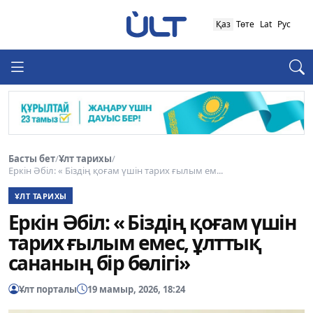
Қаз
Төте
Lat
Рус
Басты бет
/
Ұлт тарихы
/
Еркін Әбіл: « Біздің қоғам үшін тарих ғылым ем...
ҰЛТ ТАРИХЫ
Еркін Әбіл: « Біздің қоғам үшін
тарих ғылым емес, ұлттық
сананың бір бөлігі»
Ұлт порталы
19 мамыр, 2026, 18:24