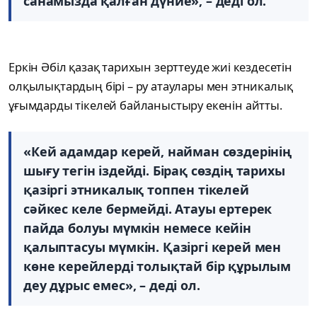
санамызда қалған дүние», – деді ол.
Еркін Әбіл қазақ тарихын зерттеуде жиі кездесетін
олқылықтардың бірі – ру атаулары мен этникалық
ұғымдарды тікелей байланыстыру екенін айтты.
«Кей адамдар керей, найман сөздерінің
шығу тегін іздейді. Бірақ сөздің тарихы
қазіргі этникалық топпен тікелей
сәйкес келе бермейді. Атауы ертерек
пайда болуы мүмкін немесе кейін
қалыптасуы мүмкін. Қазіргі керей мен
көне керейлерді толықтай бір құрылым
деу дұрыс емес», – деді ол.