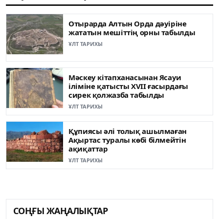
Отырарда Алтын Орда дәуіріне
жататын мешіттің орны табылды
ҰЛТ ТАРИХЫ
Мәскеу кітапханасынан Ясауи
іліміне қатысты XVII ғасырдағы
сирек қолжазба табылды
ҰЛТ ТАРИХЫ
Құпиясы әлі толық ашылмаған
Ақыртас туралы көбі білмейтін
ақиқаттар
ҰЛТ ТАРИХЫ
СОҢҒЫ ЖАҢАЛЫҚТАР