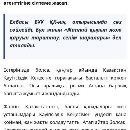
агенттігіне сілтеме жасап.
Елбасы БҰҰ ҚК-нің отырысында сөз
сөйлейді. Бұл жиын «Жаппай қырып жою
қаруын таратпау: сенім шаралары» деп
аталады.
Естеріңізде болса, қаңтар айында Қазақстан
Қауіпсіздік Кеңесіне төрағалығы басталып кеткен
болатын. Осы аралықта ресми Астана барлық
бағытта жұмысты жандандырды.
Жалпы Қазақстанның басты қағидалары мен
ұстанымдары Қауіпсіздік Кеңесімен үндесіп қана
қоймай, жан жақты қолдау тапты. Атап айтар болсақ,
Қазақстан жаппай қырып жою қаруын таратпауға