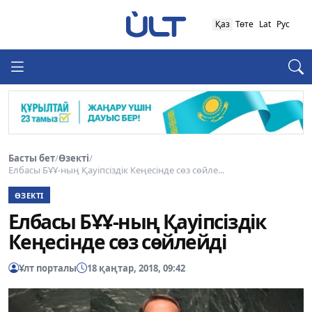
Қаз
Төте
Lat
Рус
Басты бет
/
Өзекті
/
Елбасы БҰҰ-ның Қауіпсіздік Кеңесінде сөз сөйле...
ӨЗЕКТІ
Елбасы БҰҰ-ның Қауіпсіздік
Кеңесінде сөз сөйлейді
Ұлт порталы
18 қаңтар, 2018, 09:42