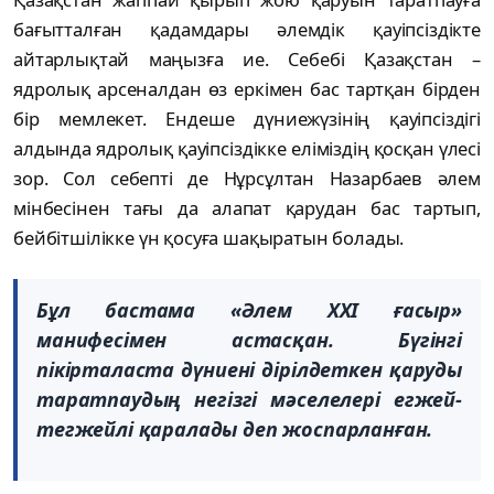
бағытталған қадамдары әлемдік қауіпсіздікте
айтарлықтай маңызға ие. Себебі Қазақстан –
ядролық арсеналдан өз еркімен бас тартқан бірден
бір мемлекет. Ендеше дүниежүзінің қауіпсіздігі
алдында ядролық қауіпсіздікке еліміздің қосқан үлесі
зор. Сол себепті де Нұрсұлтан Назарбаев әлем
мінбесінен тағы да алапат қарудан бас тартып,
бейбітшілікке үн қосуға шақыратын болады.
Бұл бастама «Әлем ХХІ ғасыр»
манифесімен астасқан. Бүгінгі
пікірталаста дүниені дірілдеткен қаруды
таратпаудың негізгі мәселелері егжей-
тегжейлі қаралады деп жоспарланған.