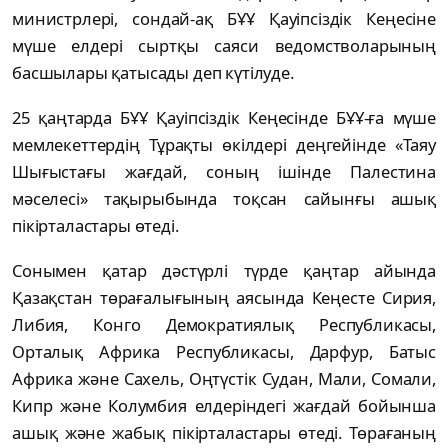
министрлері, сондай-ақ БҰҰ Қауіпсіздік Кеңесіне
мүше елдері сыртқы саяси ведомстволарының
басшылары қатысады деп күтілуде.
25 қаңтарда БҰҰ Қауіпсіздік Кеңесінде БҰҰ-ға мүше
мемлекеттердің Тұрақты өкілдері деңгейінде «Таяу
Шығыстағы жағдай, соның ішінде Палестина
мәселесі» тақырыбында тоқсан сайынғы ашық
пікірталастары өтеді.
Сонымен қатар дәстүрлі түрде қаңтар айында
Қазақстан төрағалығының аясында Кеңесте Сирия,
Либия, Конго Демократиялық Республикасы,
Орталық Африка Республикасы, Дарфур, Батыс
Африка және Сахель, Оңтүстік Судан, Мали, Сомали,
Кипр және Колумбия елдеріндегі жағдай бойынша
ашық және жабық пікірталастары өтеді. Төрағаның