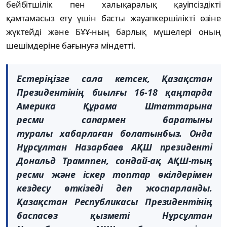
бейбітшілік пен халықаралық қауіпсіздікті
қамтамасыз ету үшін басты жауапкершілікті өзіне
жүктейді және БҰҰ-ның барлық мүшелері оның
шешімдеріне бағынуға міндетті.
Естеріңізге сала кетсек, Қазақстан
Президентінің биылғы 16-18 қаңтарда
Америка Құрама Штаттарына
ресми сапармен баратыны
туралы хабарлаған болатынбыз. Онда
Нұрсұлтан Назарбаев АҚШ президенті
Дональд Трамппен, сондай-ақ АҚШ-тың
ресми және іскер топтар өкілдерімен
кездесу өткізеді деп жоспарланды.
Қазақстан Республикасы Президентінің
баспасөз қызметі Нұрсұлтан