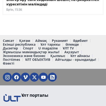
күресетінін мәлімдеді
Бүгін, 15:36
Саясат
Қоғам
Аймақ
Руханият
Әдебиет
Екінші республика
Ұлт тарихы
Әлемде
Дызетер
Спорт
U magazine
ҰЛТ TV
Жұмысшы мамандықтар жылы!
Ақсауыт
Экономика және бизнес
Қылмыс
Ұлт айнасы
Постtimes
ҰЛТ ОБЪЕКТИВ
Айтылды - орындалды!
Өзекті
Ұлт порталы