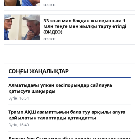
ӨЗЕКТІ
33 жыл мал баққан жылқышыға 1
млн теңге мен жылқы тарту етілді
(ВИДЕО)
ӨЗЕКТІ
СОҢҒЫ ЖАҢАЛЫҚТАР
Алматыдағы үлкен кәсіпорындар сайлауға
қатысуға шақырды
Бүгін, 16:54
Трамп АҚШ азаматтығын бала туу арқылы алуға
қойылатын талаптарды қатаңдатты
Бүгін, 16:40
Блогер Ару Сағи хиджабын шешіп, патриархатпен