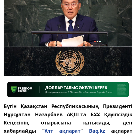
Бүгін Қазақстан Республикасының Президенті
Нұрсұлтан Назарбаев АҚШ-та БҰҰ Қауіпсіздік
Кеңесінің отырысына қатысады, деп
хабарлайды "
Ұлт ақпарат
"
Baq.kz
ақпарат