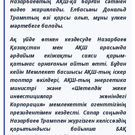
Назарбаевтың АҚШ-қа барған сәтінен
видео жариялады. Елбасыны Дональд
Трамптың өзі қарсы алып, мұны үлкен
мәртебеге балады.
Ақ үйде өткен кездесуде Назарбаев
Қазақстан мен АҚШ арасында
әрдайым екіжақты саяси қарым-
қатынас орнағанын айтып өтті. Бұдан
кейін Мемлекет басшысы АҚШ-тың іскер
топтар өкілдері, АҚШ-тың энергетика
министрі және «Шетелдік жеке
инвестициялар жөніндегі
Корпорация» мемлекеттік агенттігінің
президентімен кездесті. Сапар соңында
Назарбаев Трамппен жүргізген келіссөздің
қорытындысы бойынша БАҚ