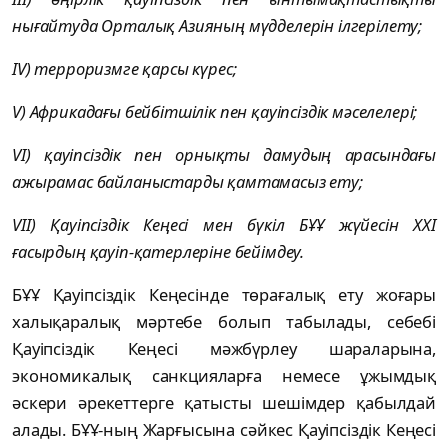
нығайтуда Орталық Азияның мүдделерін ілгерілету;
IV) терроризмге қарсы күрес;
V) Африкадағы бейбітшілік пен қауіпсіздік мәселелері;
VI) қауіпсіздік пен орнықты дамудың арасындағы
ажырамас байланыстарды қамтамасыз ету;
VII) Қауіпсіздік Кеңесі мен бүкіл БҰҰ жүйесін XXI
ғасырдың қауіп-қатерлеріне бейімдеу.
БҰҰ Қауіпсіздік Кеңесінде төрағалық ету жоғары
халықаралық мәртебе болып табылады, себебі
Қауіпсіздік Кеңесі мәжбүрлеу шараларына,
экономикалық санкцияларға немесе ұжымдық
әскери әрекеттерге қатысты шешімдер қабылдай
алады. БҰҰ-ның Жарғысына сәйкес Қауіпсіздік Кеңесі