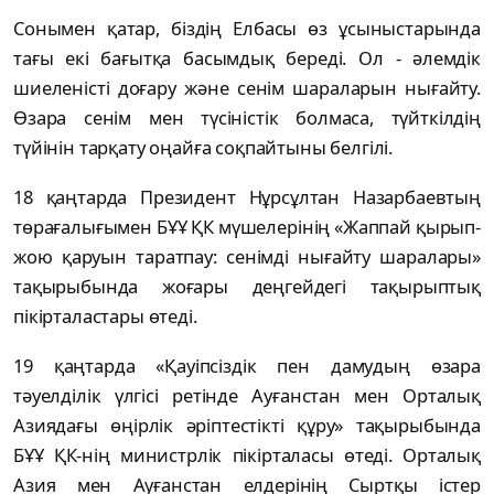
Сонымен қатар, біздің Елбасы өз ұсыныстарында
тағы екі бағытқа басымдық береді. Ол - әлемдік
шиеленісті доғару және сенім шараларын нығайту.
Өзара сенім мен түсіністік болмаса, түйткілдің
түйінін тарқату оңайға соқпайтыны белгілі.
18 қаңтарда Президент Нұрсұлтан Назарбаевтың
төрағалығымен БҰҰ ҚК мүшелерінің «Жаппай қырып-
жою қаруын таратпау: сенімді нығайту шаралары»
тақырыбында жоғары деңгейдегі тақырыптық
пікірталастары өтеді.
19 қаңтарда «Қауіпсіздік пен дамудың өзара
тәуелділік үлгісі ретінде Ауғанстан мен Орталық
Азиядағы өңірлік әріптестікті құру» тақырыбында
БҰҰ ҚК-нің министрлік пікірталасы өтеді. Орталық
Азия мен Ауғанстан елдерінің Сыртқы істер