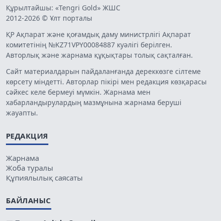
Құрылтайшы: «Tengri Gold» ЖШС
2012-2026 © Ұлт порталы
ҚР Ақпарат және қоғамдық даму министрлігі Ақпарат
комитетінің №KZ71VPY00084887 куәлігі берілген.
Авторлық және жарнама құқықтары толық сақталған.
Сайт материалдарын пайдаланғанда дереккөзге сілтеме
көрсету міндетті. Авторлар пікірі мен редакция көзқарасы
сәйкес келе бермеуі мүмкін. Жарнама мен
хабарландырулардың мазмұнына жарнама беруші
жауапты.
РЕДАКЦИЯ
Жарнама
Жоба туралы
Құпиялылық саясаты
БАЙЛАНЫС