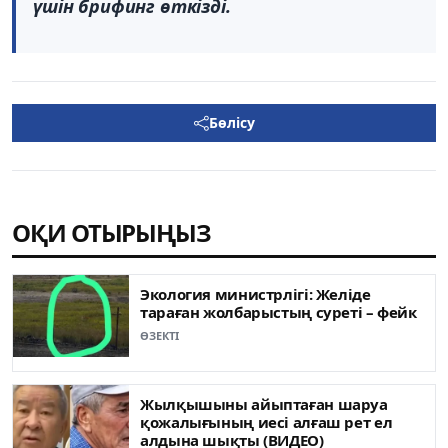
үшін брифинг өткізді.
Бөлісу
ОҚИ ОТЫРЫҢЫЗ
Экология министрлігі: Желіде
тараған жолбарыстың суреті – фейк
ӨЗЕКТІ
Жылқышыны айыптаған шаруа
қожалығының иесі алғаш рет ел
алдына шықты (ВИДЕО)