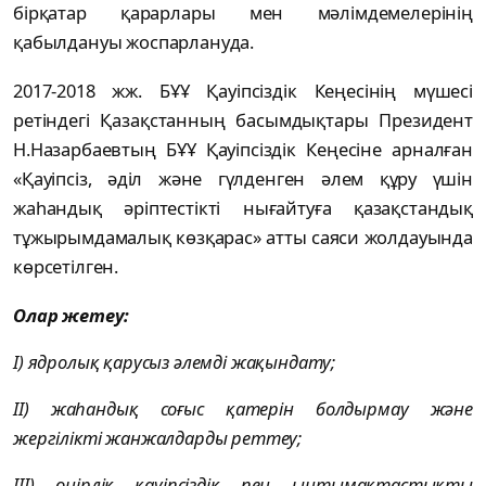
бірқатар қарарлары мен мәлімдемелерінің
қабылдануы жоспарлануда.
2017-2018 жж. БҰҰ Қауіпсіздік Кеңесінің мүшесі
ретіндегі Қазақстанның басымдықтары Президент
Н.Назарбаевтың БҰҰ Қауіпсіздік Кеңесіне арналған
«Қауіпсіз, әділ және гүлденген әлем құру үшін
жаһандық әріптестікті нығайтуға қазақстандық
тұжырымдамалық көзқарас» атты саяси жолдауында
көрсетілген.
Олар жетеу:
I) ядролық қарусыз әлемді жақындату;
II) жаһандық соғыс қатерін болдырмау және
жергілікті жанжалдарды реттеу;
III) өңірлік қауіпсіздік пен ынтымақтастықты