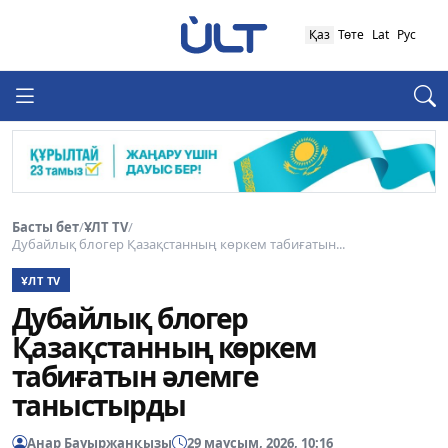
Қаз
Төте
Lat
Рус
Басты бет
/
ҰЛТ TV
/
Дубайлық блогер Қазақстанның көркем табиғатын...
ҰЛТ TV
Дубайлық блогер
Қазақстанның көркем
табиғатын әлемге
таныстырды
Анар Бауыржанқызы
29 маусым, 2026, 10:16