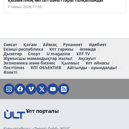
қызметінің негізгі бағыттары талқыланды
7 тамыз, 2026, 17:59
Саясат
Қоғам
Аймақ
Руханият
Әдебиет
Екінші республика
Ұлт тарихы
Әлемде
Дызетер
Спорт
U magazine
ҰЛТ TV
Жұмысшы мамандықтар жылы!
Ақсауыт
Экономика және бизнес
Қылмыс
Ұлт айнасы
Постtimes
ҰЛТ ОБЪЕКТИВ
Айтылды - орындалды!
Өзекті
Ұлт порталы
Құрылтайшы: «Tengri Gold» ЖШС