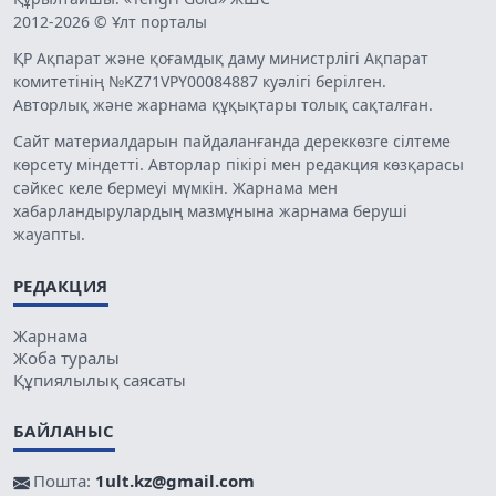
2012-2026 © Ұлт порталы
ҚР Ақпарат және қоғамдық даму министрлігі Ақпарат
комитетінің №KZ71VPY00084887 куәлігі берілген.
Авторлық және жарнама құқықтары толық сақталған.
Сайт материалдарын пайдаланғанда дереккөзге сілтеме
көрсету міндетті. Авторлар пікірі мен редакция көзқарасы
сәйкес келе бермеуі мүмкін. Жарнама мен
хабарландырулардың мазмұнына жарнама беруші
жауапты.
РЕДАКЦИЯ
Жарнама
Жоба туралы
Құпиялылық саясаты
БАЙЛАНЫС
Пошта:
1ult.kz@gmail.com