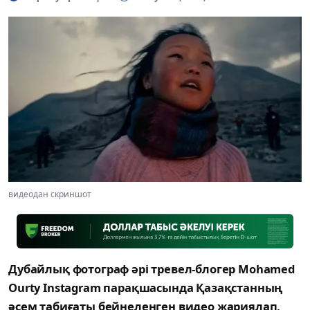
видеодан скриншот
Дубайлық фотограф әрі тревел-блогер Mohamed
Ourty Instagram парақшасында Қазақстанның
әсем табиғаты бейнеленген видео жариялап,