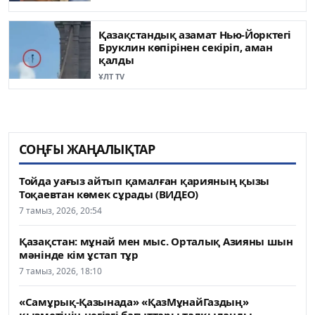
Қазақстандық азамат Нью-Йорктегі
Бруклин көпірінен секіріп, аман
қалды
ҰЛТ TV
СОҢҒЫ ЖАҢАЛЫҚТАР
Тойда уағыз айтып қамалған қарияның қызы
Тоқаевтан көмек сұрады (ВИДЕО)
7 тамыз, 2026, 20:54
Қазақстан: мұнай мен мыс. Орталық Азияны шын
мәнінде кім ұстап тұр
7 тамыз, 2026, 18:10
«Самұрық-Қазынада» «ҚазМұнайГаздың»