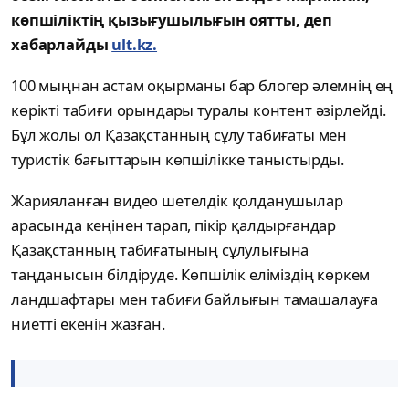
көпшіліктің қызығушылығын оятты, деп
хабарлайды
ult.kz.
100 мыңнан астам оқырманы бар блогер әлемнің ең
көрікті табиғи орындары туралы контент әзірлейді.
Бұл жолы ол Қазақстанның сұлу табиғаты мен
туристік бағыттарын көпшілікке таныстырды.
Жарияланған видео шетелдік қолданушылар
арасында кеңінен тарап, пікір қалдырғандар
Қазақстанның табиғатының сұлулығына
таңданысын білдіруде. Көпшілік еліміздің көркем
ландшафтары мен табиғи байлығын тамашалауға
ниетті екенін жазған.