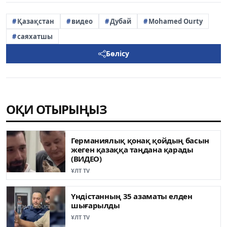
Қазақстан
видео
Дубай
Mohamed Ourty
саяхатшы
Бөлісу
ОҚИ ОТЫРЫҢЫЗ
Германиялық қонақ қойдың басын
жеген қазаққа таңдана қарады
(ВИДЕО)
ҰЛТ TV
Үндістанның 35 азаматы елден
шығарылды
ҰЛТ TV