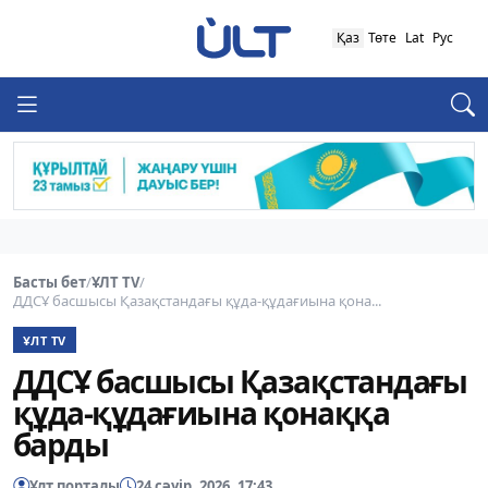
Қаз
Төте
Lat
Рус
Басты бет
/
ҰЛТ TV
/
ДДСҰ басшысы Қазақстандағы құда-құдағиына қона...
ҰЛТ TV
ДДСҰ басшысы Қазақстандағы
құда-құдағиына қонаққа
барды
Ұлт порталы
24 сәуір, 2026, 17:43