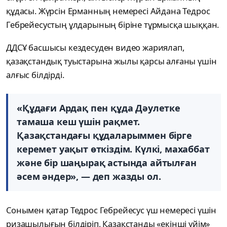
құдасы. Жүрсін Ерманның немересі Айдана Тедрос
Гебрейесустың ұлдарының біріне тұрмысқа шыққан.
ДДСҰ басшысы кездесуден видео жариялап,
қазақстандық туыстарына жылы қарсы алғаны үшін
алғыс білдірді.
«Құдағи Ардақ пен құда Дәулетке
тамаша кеш үшін рақмет.
Қазақстандағы құдаларыммен бірге
керемет уақыт өткіздім. Күлкі, махаббат
және бір шаңырақ астында айтылған
әсем әндер», — деп жазды ол.
Сонымен қатар Тедрос Гебрейесус үш немересі үшін
ризашылығын білдіріп, Қазақстанды «екінші үйім»