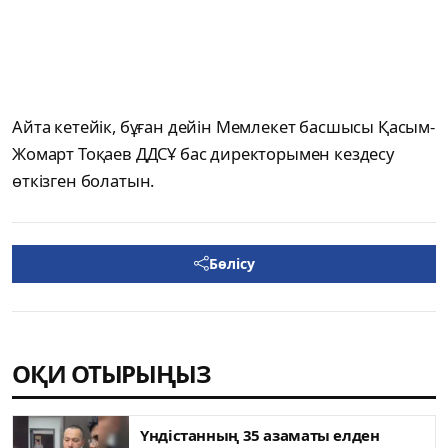
Айта кетейік, бұған дейін Мемлекет басшысы Қасым-
Жомарт Тоқаев ДДСҰ бас директорымен кездесу
өткізген болатын.
Бөлісу
ОҚИ ОТЫРЫҢЫЗ
Үндістанның 35 азаматы елден