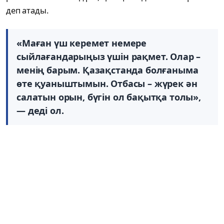
деп атады.
«Маған үш керемет немере
сыйлағандарыңыз үшін рақмет. Олар –
менің барым. Қазақстанда болғаныма
өте қуаныштымын. Отбасы – жүрек ән
салатын орын, бүгін ол бақытқа толы»,
— деді ол.