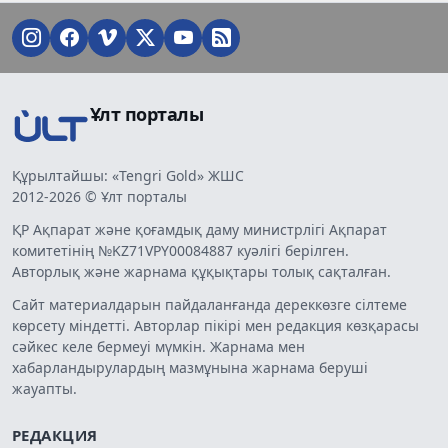
Ұлт порталы
Құрылтайшы: «Tengri Gold» ЖШС
2012-2026 © Ұлт порталы
ҚР Ақпарат және қоғамдық даму министрлігі Ақпарат
комитетінің №KZ71VPY00084887 куәлігі берілген.
Авторлық және жарнама құқықтары толық сақталған.
Сайт материалдарын пайдаланғанда дереккөзге сілтеме
көрсету міндетті. Авторлар пікірі мен редакция көзқарасы
сәйкес келе бермеуі мүмкін. Жарнама мен
хабарландырулардың мазмұнына жарнама беруші
жауапты.
РЕДАКЦИЯ