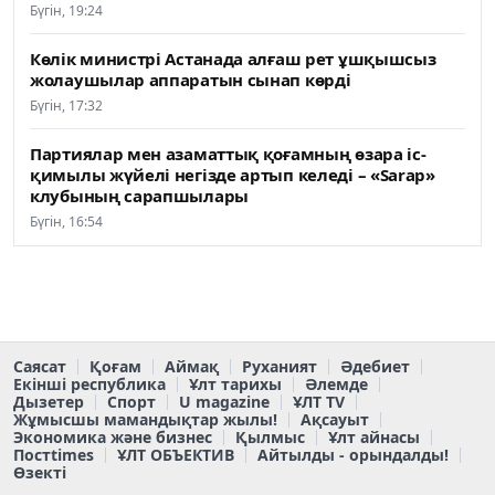
Бүгін, 19:24
Көлік министрі Астанада алғаш рет ұшқышсыз
жолаушылар аппаратын сынап көрді
Бүгін, 17:32
Партиялар мен азаматтық қоғамның өзара іс-
қимылы жүйелі негізде артып келеді – «Sarap»
клубының сарапшылары
Бүгін, 16:54
Саясат
Қоғам
Аймақ
Руханият
Әдебиет
Екінші республика
Ұлт тарихы
Әлемде
Дызетер
Спорт
U magazine
ҰЛТ TV
Жұмысшы мамандықтар жылы!
Ақсауыт
Экономика және бизнес
Қылмыс
Ұлт айнасы
Постtimes
ҰЛТ ОБЪЕКТИВ
Айтылды - орындалды!
Өзекті