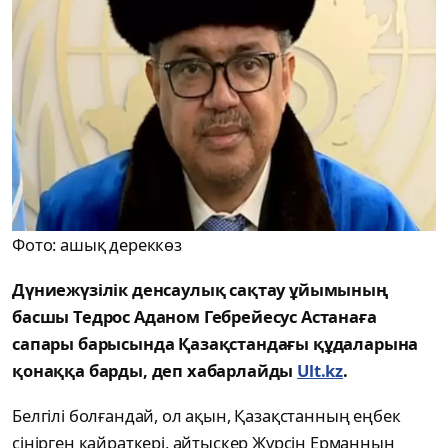
Фото: ашық дереккөз
Дүниежүзілік денсаулық сақтау ұйымының
басшы Тедрос Аданом Гебрейесус Астанаға
сапары барысында Қазақстандағы құдаларына
қонаққа барды, деп хабарлайды
Ult.kz
.
Белгілі болғандай, ол ақын, Қазақстанның еңбек
сіңірген қайраткері, айтыскер Жүрсін Ерманның