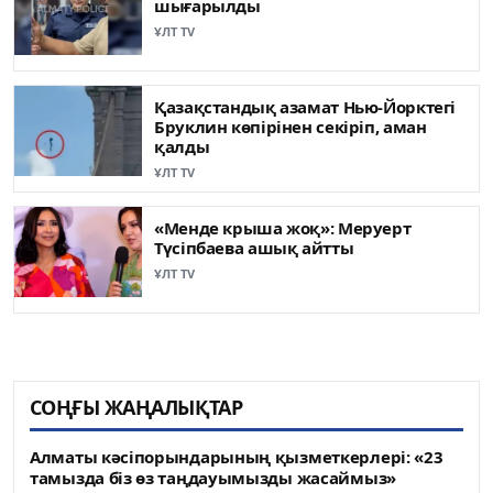
шығарылды
ҰЛТ TV
Қазақстандық азамат Нью-Йорктегі
Бруклин көпірінен секіріп, аман
қалды
ҰЛТ TV
«Менде крыша жоқ»: Меруерт
Түсіпбаева ашық айтты
ҰЛТ TV
СОҢҒЫ ЖАҢАЛЫҚТАР
Алматы кәсіпорындарының қызметкерлері: «23
тамызда біз өз таңдауымызды жасаймыз»