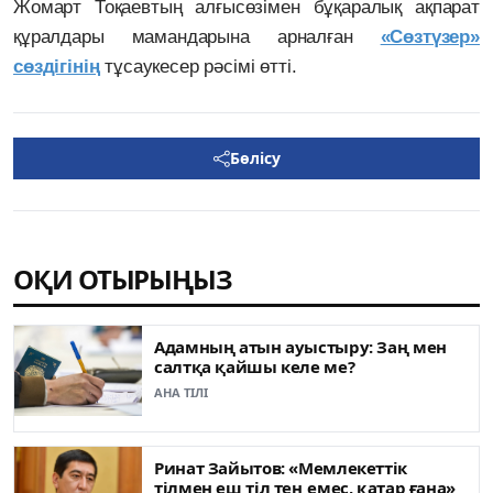
Жомарт Тоқаевтың алғысөзімен бұқаралық ақпарат
құралдары мамандарына арналған
«Сөзтүзер»
сөздігінің
тұсаукесер рәсімі өтті.
Бөлісу
ОҚИ ОТЫРЫҢЫЗ
Адамның атын ауыстыру: Заң мен
салтқа қайшы келе ме?
АНА ТІЛІ
Ринат Зайытов: «Мемлекеттік
тілмен еш тіл тең емес, қатар ғана»