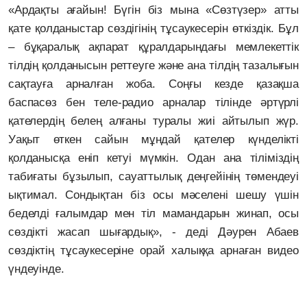
«Ардақты ағайын! Бүгін біз мына «Сөзтүзер» атты
қате қолданыстар сөздігінің тұсаукесерін өткіздік. Бұл
– бұқаралық ақпарат құралдарындағы мемлекеттік
тілдің қолданысын реттеуге және ана тілдің тазалығын
сақтауға арналған жоба. Соңғы кезде қазақша
баспасөз бен теле-радио арналар тілінде әртүрлі
қателердің белең алғаны туралы жиі айтылып жүр.
Уақыт өткен сайын мұндай қателер күнделікті
қолданысқа еніп кетуі мүмкін. Одан ана тіліміздің
табиғаты бұзылып, сауаттылық деңгейінің төмендеуі
ықтимал. Сондықтан біз осы мәселені шешу үшін
беделді ғалымдар мен тіл мамандарын жинап, осы
сөздікті жасап шығардық», - деді Дәурен Абаев
сөздіктің тұсаукесеріне орай халыққа арнаған видео
үндеуінде.