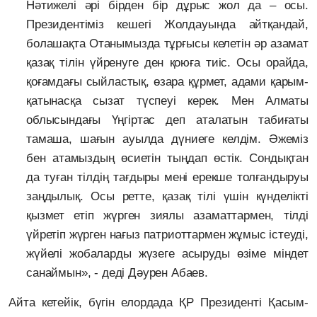
Нәтижелі әрі бірден бір дұрыс жол да – осы.
Президентіміз кешегі Жолдауында айтқандай,
болашақта Отанымызда тұрғысы келетін әр азамат
қазақ тілін үйренуге ден қоюға тиіс. Осы орайда,
қоғамдағы сыйластық, өзара құрмет, адами қарым-
қатынасқа сызат түспеуі керек. Мен Алматы
облысындағы Үңгіртас деп аталатын табиғаты
тамаша, шағын ауылда дүниеге келдім. Әжеміз
бен атамыздың өсиетін тыңдап өстік. Сондықтан
да туған тілдің тағдыры мені ерекше толғандыруы
заңдылық. Осы ретте, қазақ тілі үшін күнделікті
қызмет етіп жүрген зиялы азаматтармен, тілді
үйретіп жүрген нағыз патриоттармен жұмыс істеуді,
жүйелі жобаларды жүзеге асыруды өзіме міндет
санаймын», - деді Дәурен Абаев.
Айта кетейік, бүгін елордада ҚР Президенті Қасым-