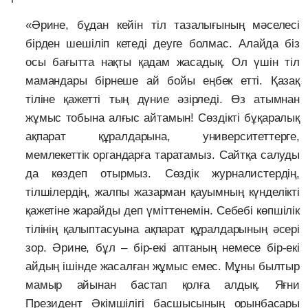
«Әрине, бұдан кейін тіл тазалығының мәселесі
бірден шешіліп кетеді деуге болмас. Алайда біз
осы бағытта нақты қадам жасадық. Ол үшін тіл
мамандары бірнеше ай бойы еңбек етті. Қазақ
тіліне қажетті тың дүние әзірледі. Өз атымнан
жұмыс тобына алғыс айтамын! Сөздікті бұқаралық
ақпарат құралдарына, университеттерге,
мемлекеттік органдарға таратамыз. Сайтқа салуды
да көздеп отырмыз. Сөздік журналистердің,
тілшілердің, жалпы жазарман қауымның күнделікті
қажетіне жарайды деп үміттенемін. Себебі көпшілік
тілінің қалыптасуына ақпарат құралдарының әсері
зор. Әрине, бұл – бір-екі аптаның немесе бір-екі
айдың ішінде жасалған жұмыс емес. Мұны былтыр
мамыр айынан бастап қолға алдық. Яғни
Президент Әкімшілігі басшысының орынбасары