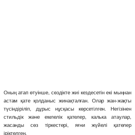
Оның атап өтуінше, сөздікте жиі кездесетін екі мыңнан
астам қате қолданыс жинақталған. Олар жан-жақты
түсіндіріліп, дұрыс нұсқасы көрсетілген. Негізінен
стильдік және емлелік қателер, калька атаулар,
жасанды сөз тіркестері, яғни жүйелі қателер
іріктелген.