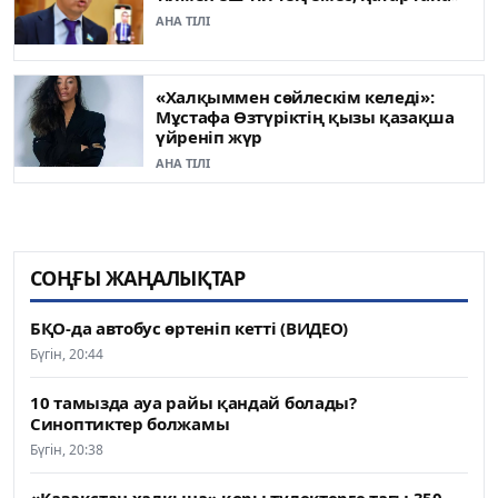
АНА ТІЛІ
«Халқыммен сөйлескім келеді»:
Мұстафа Өзтүріктің қызы қазақша
үйреніп жүр
АНА ТІЛІ
СОҢҒЫ ЖАҢАЛЫҚТАР
БҚО-да автобус өртеніп кетті (ВИДЕО)
Бүгін, 20:44
10 тамызда ауа райы қандай болады?
Синоптиктер болжамы
Бүгін, 20:38