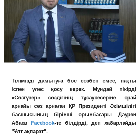
Тілімізді дамытуға бос сөзбен емес, нақты
іспен үлес қосу керек. Мұндай пікірді
«Сөзтүзер» сөздігінің тұсаукесеріне орай
арнайы сөз арнаған ҚР Президенті Әкімшілігі
басшысының бірінші орынбасары Дәурен
Абаев
Facebook
-те білдірді, деп хабарлайды
"Ұлт ақпарат".