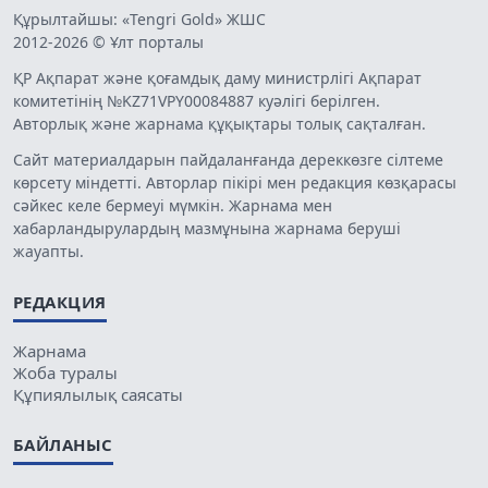
Құрылтайшы: «Tengri Gold» ЖШС
2012-2026 © Ұлт порталы
ҚР Ақпарат және қоғамдық даму министрлігі Ақпарат
комитетінің №KZ71VPY00084887 куәлігі берілген.
Авторлық және жарнама құқықтары толық сақталған.
Сайт материалдарын пайдаланғанда дереккөзге сілтеме
көрсету міндетті. Авторлар пікірі мен редакция көзқарасы
сәйкес келе бермеуі мүмкін. Жарнама мен
хабарландырулардың мазмұнына жарнама беруші
жауапты.
РЕДАКЦИЯ
Жарнама
Жоба туралы
Құпиялылық саясаты
БАЙЛАНЫС