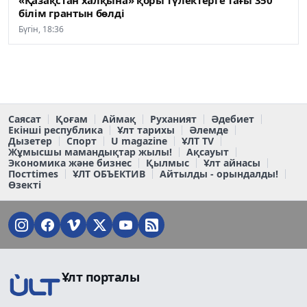
«Қазақстан халқына» қоры түлектерге тағы 350
білім грантын бөлді
Бүгін, 18:36
Саясат
Қоғам
Аймақ
Руханият
Әдебиет
Екінші республика
Ұлт тарихы
Әлемде
Дызетер
Спорт
U magazine
ҰЛТ TV
Жұмысшы мамандықтар жылы!
Ақсауыт
Экономика және бизнес
Қылмыс
Ұлт айнасы
Постtimes
ҰЛТ ОБЪЕКТИВ
Айтылды - орындалды!
Өзекті
Ұлт порталы