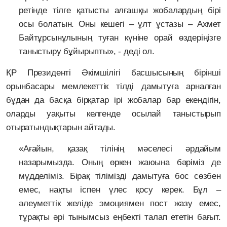
ретінде тілге қатысты алғашқы жобалардың бірі
осы болатын. Оны кешегі – ұлт ұстазы – Ахмет
Байтұрсынұлының туған күніне орай өздеріңізге
таныстыру бұйырыпты», - деді ол.
ҚР Президенті Әкімшілігі басшысының бірінші
орынбасары мемлекеттік тілді дамытуға арналған
бұдан да басқа бірқатар ірі жобалар бар екендігін,
оларды уақыты келгенде осылай таныстырып
отыратындықтарын айтады.
«Ағайын, қазақ тілінің мәселесі әрдайым
назарымызда. Оның өркен жаюына бәріміз де
мүдделіміз. Бірақ тілімізді дамытуға бос сөзбен
емес, нақты іспен үлес қосу керек. Бұл –
әлеуметтік желіде эмоциямен пост жазу емес,
тұрақты әрі тынымсыз еңбекті талап ететін бағыт.