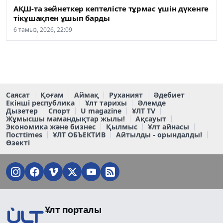
АҚШ-та зейнеткер кептелісте тұрмас үшін дүкенге
тікұшақпен ұшып барды
6 тамыз, 2026, 22:09
Саясат
Қоғам
Аймақ
Руханият
Әдебиет
Екінші республика
Ұлт тарихы
Әлемде
Дызетер
Спорт
U magazine
ҰЛТ TV
Жұмысшы мамандықтар жылы!
Ақсауыт
Экономика және бизнес
Қылмыс
Ұлт айнасы
Постtimes
ҰЛТ ОБЪЕКТИВ
Айтылды - орындалды!
Өзекті
Ұлт порталы