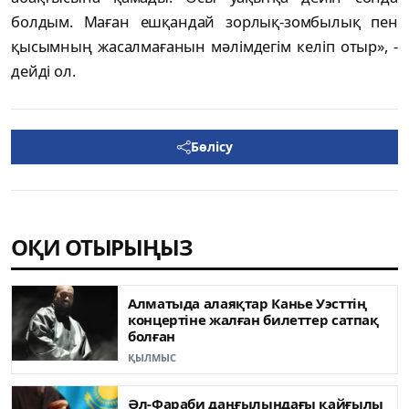
болдым. Маған ешқандай зорлық-зомбылық пен
қысымның жасалмағанын мәлімдегім келіп отыр», -
дейді ол.
Бөлісу
ОҚИ ОТЫРЫҢЫЗ
Алматыда алаяқтар Канье Уэсттің
концертіне жалған билеттер сатпақ
болған
ҚЫЛМЫС
Әл-Фараби даңғылындағы қайғылы