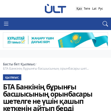
Қаз
Төте
Lat
Рус
Басты бет
/
Қылмыс
/
БТА Банкінің бұрынғы басшысының орынбасары шет...
ҚЫЛМЫС
БТА Банкінің бұрынғы
басшысының орынбасары
шетелге не үшін қашып
кеткенін айтып берді