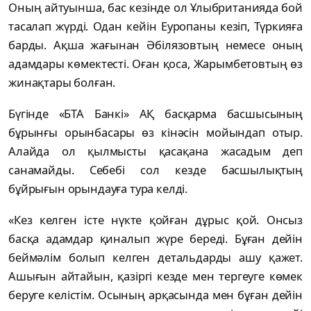
Оның айтуынша, бас кезінде ол Ұлыбританияда бой
тасалап жүрді. Одан кейін Еуропаны кезіп, Түркияға
барды. Ақша жағынан Әбілязовтың немесе оның
адамдары көмектесті. Оған қоса, Жарымбетовтың өз
жинақтары болған.
Бүгінде «БТА Банкі» АҚ басқарма басшысының
бұрынғы орынбасары өз кінәсін мойындап отыр.
Алайда ол қылмысты қасақана жасадым деп
санамайды. Себебі сол кезде басшылықтың
бұйрығын орындауға тура келді.
«Кез келген істе нүкте қойған дұрыс қой. Онсыз
басқа адамдар қиналып жүре береді. Бұған дейін
беймәлім болып келген детальдарды ашу қажет.
Ашығын айтайын, қазіргі кезде мен тергеуге көмек
беруге келістім. Осының арқасында мен бұған дейін