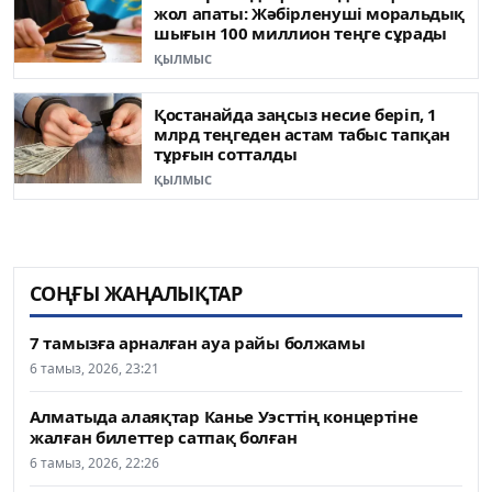
жол апаты: Жәбірленуші моральдық
шығын 100 миллион теңге сұрады
ҚЫЛМЫС
Қостанайда заңсыз несие беріп, 1
млрд теңгеден астам табыс тапқан
тұрғын сотталды
ҚЫЛМЫС
СОҢҒЫ ЖАҢАЛЫҚТАР
7 тамызға арналған ауа райы болжамы
6 тамыз, 2026, 23:21
Алматыда алаяқтар Канье Уэсттің концертіне
жалған билеттер сатпақ болған
6 тамыз, 2026, 22:26