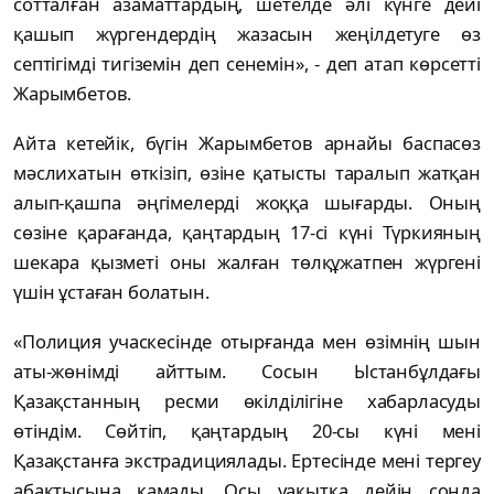
сотталған азаматтардың, шетелде әлі күнге дейі
қашып жүргендердің жазасын жеңілдетуге өз
септігімді тигіземін деп сенемін», - деп атап көрсетті
Жарымбетов.
Айта кетейік, бүгін Жарымбетов арнайы баспасөз
мәслиxатын өткізіп, өзіне қатысты таралып жатқан
алып-қашпа әңгімелерді жоққа шығарды. Оның
сөзіне қарағанда, қаңтардың 17-сі күні Түркияның
шекара қызметі оны жалған төлқұжатпен жүргені
үшін ұстаған болатын.
«Полиция учаскесінде отырғанда мен өзімнің шын
аты-жөнімді айттым. Сосын Ыстанбұлдағы
Қазақстанның ресми өкілділігіне xабарласуды
өтіндім. Сөйтіп, қаңтардың 20-сы күні мені
Қазақстанға экстрадициялады. Ертесінде мені тергеу
абақтысына қамады. Осы уақытқа дейін сонда