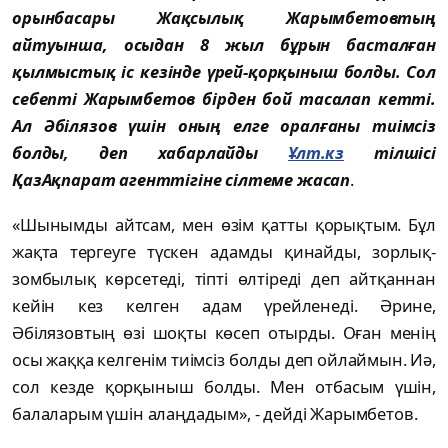
орынбасары Жақсылық Жарымбетовтың
айтуынша, осыдан 8 жыл бұрын басталған
қылмыстық іс кезінде үрей-қорқыныш болды. Сол
себепті Жарымбетов бірден бой тасалап кетті.
Ал Әбілязов үшін оның елге оралғаны тиімсіз
болды, деп xабарлайды
Ұлт.кз
тілшісі
ҚазАқпарат агенттігіне сілтеме жа
сап
.
«Шынымды айтсам, мен өзім қатты қорықтым. Бұл
жақта тергеуге түскен адамды қинайды, зорлық-
зомбылық көрсетеді, тіпті өлтіреді деп айтқаннан
кейін кез келген адам үрейленеді. Әрине,
Әбілязовтың өзі шоқты көсеп отырды. Оған менің
осы жаққа келгенім тиімсіз болды деп ойлаймын. Иә,
сол кезде қорқыныш болды. Мен отбасым үшін,
балаларым үшін алаңдадым», - дейді Жарымбетов.