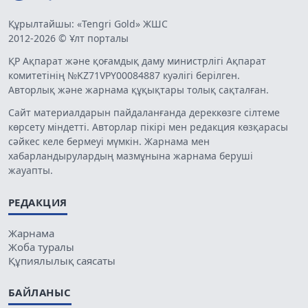
Құрылтайшы: «Tengri Gold» ЖШС
2012-2026 © Ұлт порталы
ҚР Ақпарат және қоғамдық даму министрлігі Ақпарат
комитетінің №KZ71VPY00084887 куәлігі берілген.
Авторлық және жарнама құқықтары толық сақталған.
Сайт материалдарын пайдаланғанда дереккөзге сілтеме
көрсету міндетті. Авторлар пікірі мен редакция көзқарасы
сәйкес келе бермеуі мүмкін. Жарнама мен
хабарландырулардың мазмұнына жарнама беруші
жауапты.
РЕДАКЦИЯ
Жарнама
Жоба туралы
Құпиялылық саясаты
БАЙЛАНЫС