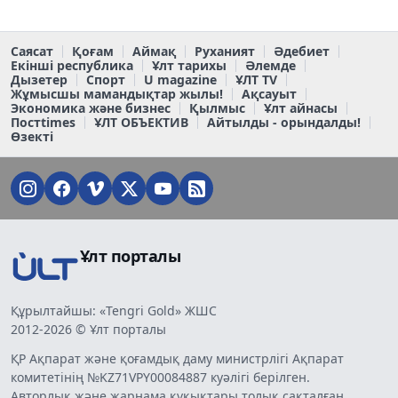
Саясат
Қоғам
Аймақ
Руханият
Әдебиет
Екінші республика
Ұлт тарихы
Әлемде
Дызетер
Спорт
U magazine
ҰЛТ TV
Жұмысшы мамандықтар жылы!
Ақсауыт
Экономика және бизнес
Қылмыс
Ұлт айнасы
Постtimes
ҰЛТ ОБЪЕКТИВ
Айтылды - орындалды!
Өзекті
Ұлт порталы
Құрылтайшы: «Tengri Gold» ЖШС
2012-2026 © Ұлт порталы
ҚР Ақпарат және қоғамдық даму министрлігі Ақпарат
комитетінің №KZ71VPY00084887 куәлігі берілген.
Авторлық және жарнама құқықтары толық сақталған.