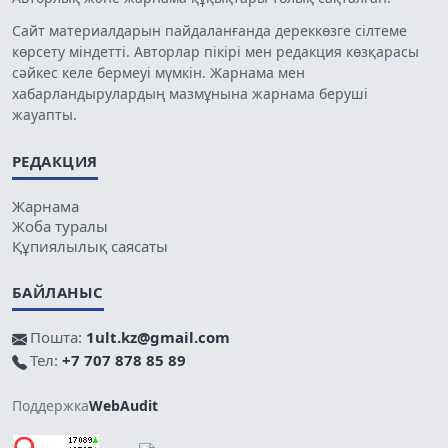
Сайт материалдарын пайдаланғанда дереккөзге сілтеме
көрсету міндетті. Авторлар пікірі мен редакция көзқарасы
сәйкес келе бермеуі мүмкін. Жарнама мен
хабарландырулардың мазмұнына жарнама беруші
жауапты.
РЕДАКЦИЯ
Жарнама
Жоба туралы
Құпиялылық саясаты
БАЙЛАНЫС
Пошта:
1ult.kz@gmail.com
Тел:
+7 707 878 85 89
Поддержка
WebAudit