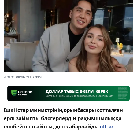
Фото: әлеуметтік желі
Ішкі істер министрінің орынбасары сотталған
ерлі-зайыпты блогерлердің рақымшылыққа
ілінбейтінін айтты, деп хабарлайды
ult.kz.