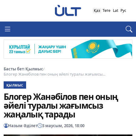
Қаз
Төте
Lat
Рус
Басты бет
/
Қылмыс
/
Блогер Жанәбілов пен оның әйелі туралы жағымсы...
ҚЫЛМЫС
Блогер Жанәбілов пен оның
әйелі туралы жағымсыз
жаңалық тарады
Назым Әділет
3 маусым, 2026, 18:00