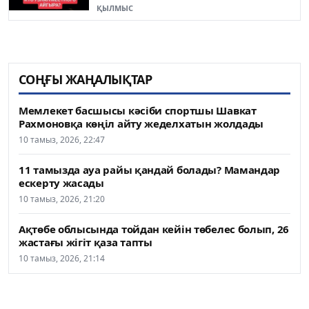
ҚЫЛМЫС
СОҢҒЫ ЖАҢАЛЫҚТАР
Мемлекет басшысы кәсіби спортшы Шавкат
Рахмоновқа көңіл айту жеделхатын жолдады
10 тамыз, 2026, 22:47
11 тамызда ауа райы қандай болады? Мамандар
ескерту жасады
10 тамыз, 2026, 21:20
Ақтөбе облысында тойдан кейін төбелес болып, 26
жастағы жігіт қаза тапты
10 тамыз, 2026, 21:14