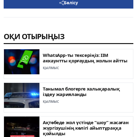
Бөлісу
ОҚИ ОТЫРЫҢЫЗ
WhatsApp-ты тексеріңіз: ІІМ
аккаунтты қорғаудың жолын айтты
ҚЫЛМЫС
Танымал блогерге халықаралық
іздеу жарияланды
ҚЫЛМЫС
Ақтөбеде жол үстінде “шоу” жасаған
жүргізушінің көлігі айыптұраққа
қойылды