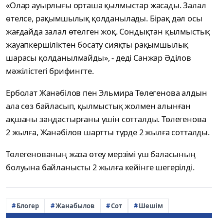
«Олар ауырлығы орташа қылмыстар жасады. Залал
өтелсе, рақымшылық қолданылады. Бірақ дәл осы
жағдайда залал өтелген жоқ. Сондықтан қылмыстық
жауапкершіліктен босату сияқты рақымшылық
шарасы қолданылмайды», - деді Санжар Әділов
мәжілістегі брифингте.
Ерболат Жанәбілов пен Эльмира Төлегенова алдын
ала сөз байласып, қылмыстық жолмен алынған
ақшаны заңдастырғаны үшін сотталды. Төлегенова
2 жылға, Жанәбілов шартты түрде 2 жылға сотталды.
Төлегенованың жаза өтеу мерзімі үш баласының
болуына байланысты 2 жылға кейінге шегерілді.
Блогер
Жанабылов
Сот
Шешім