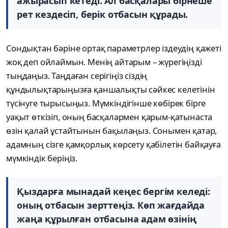
ажырасып кетеді. Ал басқалары бірнеше
рет кездесіп, берік отбасын құрады.
Сондықтан бәріне ортақ параметрлер іздеудің қажеті
жоқ деп ойлаймын. Менің айтарым – жүрегіңізді
тыңдаңыз. Таңдаған серігіңіз сіздің
құндылықтарыңызға қаншалықты сәйкес келетінін
түсінуге тырысыңыз. Мүмкіндігінше көбірек бірге
уақыт өткізіп, оның басқалармен қарым-қатынаста
өзін қалай ұстайтынын бақылаңыз. Сонымен қатар,
адамның сізге қамқорлық көрсету қабілетін байқауға
мүмкіндік беріңіз.
Қыздарға мынадай кеңес бергім келеді:
оның отбасын зерттеңіз. Көп жағдайда
жаңа құрылған отбасына адам өзінің