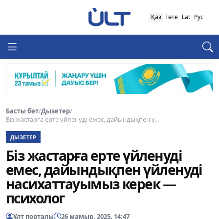
Қаз
Төте
Lat
Рус
Басты бет
/
Дызетер
/
Біз жастарға ерте үйленуді емес, дайындықпен ү...
ДЫЗЕТЕР
Біз жастарға ерте үйленуді
емес, дайындықпен үйленуді
насихаттауымыз керек —
психолог
Ұлт порталы
26 мамыр, 2025, 14:47