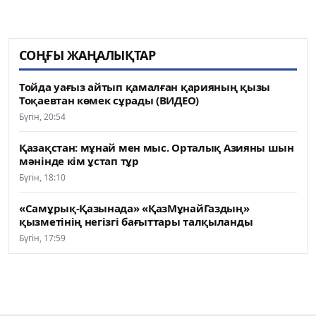
СОҢҒЫ ЖАҢАЛЫҚТАР
Тойда уағыз айтып қамалған қарияның қызы
Тоқаевтан көмек сұрады (ВИДЕО)
Бүгін, 20:54
Қазақстан: мұнай мен мыс. Орталық Азияны шын
мәнінде кім ұстап тұр
Бүгін, 18:10
«Самұрық-Қазынада» «ҚазМұнайГаздың»
қызметінің негізгі бағыттары талқыланды
Бүгін, 17:59