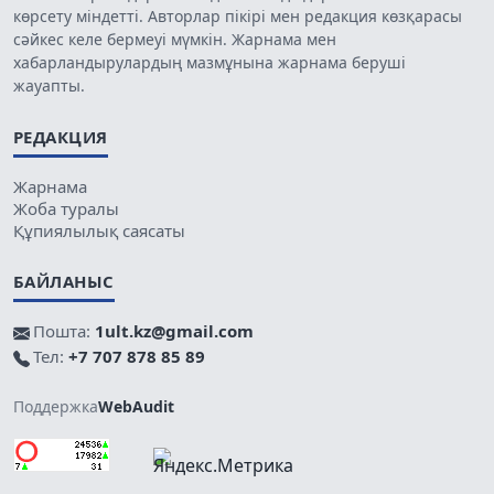
көрсету міндетті. Авторлар пікірі мен редакция көзқарасы
сәйкес келе бермеуі мүмкін. Жарнама мен
хабарландырулардың мазмұнына жарнама беруші
жауапты.
РЕДАКЦИЯ
Жарнама
Жоба туралы
Құпиялылық саясаты
БАЙЛАНЫС
Пошта:
1ult.kz@gmail.com
Тел:
+7 707 878 85 89
Поддержка
WebAudit