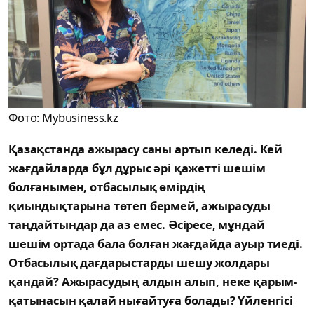
Фото: Mybusiness.kz
Қазақстанда ажырасу саны артып келеді. Кей
жағдайларда бұл дұрыс әрі қажетті шешім
болғанымен, отбасылық өмірдің
қиындықтарына төтеп бермей, ажырасуды
таңдайтындар да аз емес. Әсіресе, мұндай
шешім ортада бала болған жағдайда ауыр тиеді.
Отбасылық дағдарыстарды шешу жолдары
қандай? Ажырасудың алдын алып, неке қарым-
қатынасын қалай нығайтуға болады? Үйленгісі