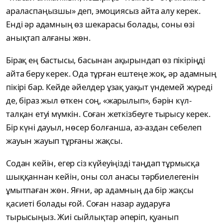
араласпаңызшы» деп, эмоциясыз айта алу керек.
Енді әр адамның өз шекарасы болады, соны өзі
анықтап алғаны жөн.
Бірақ ең бастысы, басынан ақырындап өз пікіріңді
айта беру керек. Ода тұрған ештеңе жоқ, әр адамның
пікірі бар. Кейде әйелдер ұзақ уақыт үндемей жүреді
де, біраз жыл өткен соң, «жарылып», бәрін күл-
талқан етуі мүмкін. Соған жеткізбеуге тырысу керек.
Бір күні дауыл, нөсер болғанша, аз-аздан себелеп
жауын жауып тұрғаны жақсы.
Содан кейін, егер сіз күйеуіңізді таңдап тұрмысқа
шыққаннан кейін, оны сол анасы тәрбиелегенін
ұмытпаған жөн. Яғни, әр адамның да бір жақсы
қасиеті болады ғой. Соған назар аударуға
тырысыңыз. Жиі сыйлықтар әперіп, қуанып