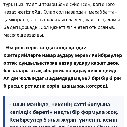
тұрыңыз. Жалпы тәжірибеме сүйенсем, көп енеге
назар жетіспейді. Олар сол назардан, махаббаттан,
қамқорлықтан тыс қаламын ба деп, жалғыз қаламын
ба деп қорқады. Сол қажеттілігін өтеп отырсаңыз,
мәселе де азаяды.
- Өмірлік серік таңдағанда қандай
критерийлерге назар аудару керек? Кейбіреулер
ортақ құндылықтарға назар аудару қажет десе,
басқалары атақ-абыройына қарау керек дейді.
Ал дін жолындағы адамдардың кей бірі бір-бірін
бірнеше рет қана көріп, шаңырақ көтереді.
- Шын мәнінде, некенің сәтті болуына
кепілдік беретін нақты бір формула жоқ.
Кейбіреулер 5 жыл жүріп, үйленіп, кейін