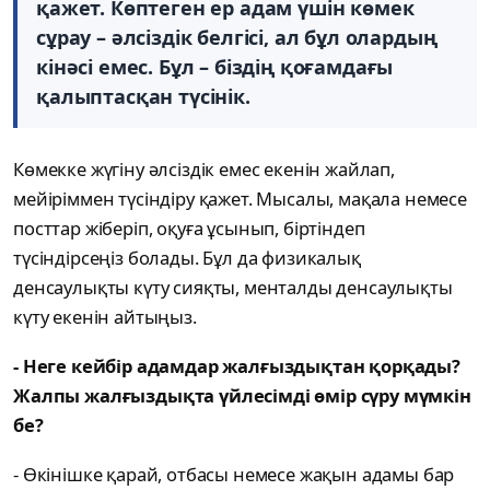
қажет. Көптеген ер адам үшін көмек
сұрау – әлсіздік белгісі, ал бұл олардың
кінәсі емес. Бұл – біздің қоғамдағы
қалыптасқан түсінік.
Көмекке жүгіну әлсіздік емес екенін жайлап,
мейіріммен түсіндіру қажет. Мысалы, мақала немесе
посттар жіберіп, оқуға ұсынып, біртіндеп
түсіндірсеңіз болады. Бұл да физикалық
денсаулықты күту сияқты, менталды денсаулықты
күту екенін айтыңыз.
- Неге кейбір адамдар жалғыздықтан қорқады?
Жалпы жалғыздықта үйлесімді өмір сүру мүмкін
бе?
- Өкінішке қарай, отбасы немесе жақын адамы бар