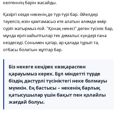
келгеннің бәрін жасайды.
Қазіргі кезде некенің де түр-түрі бар. Әйелдер
тәуелсіз, өзін қамтамасыз ете алатын әлемде өмір
сүріп жатырмыз ғой. "Қонақ некесі" деген түсінік бар,
мұнда ерлі-зайыптылар тек демалыс күндері ғана
кездеседі. Сонымен қатар, әр қалада тұрып та,
отбасы болатын жұптар бар.
Біз некеге кеңірек көзқараспен
қарауымыз керек. Бұл міндетті түрде
біздің дәстүрлі түсініктегі неке болмауы
мүмкін. Ең бастысы – некенің барлық
қатысушылар үшін бақыт пен қолайлы
жағдай болуы.