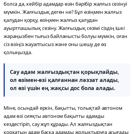
болса да, кейбір адамдар өзін бәрібір жалғыз сезінуі
мүмкін. Жалғыздық деген не? Бұл өзіңмен жалғыз
қалудан қорқу, өзіңмен жалғыз қалудан
ауыртпашылық сезіну. Жалғыздық сезімі сіздің ішкі
жараңызбен тығыз байланысты болуы мүмкін, оған
сіз өзіңіз жауаптысыз және оны шешу де өз
қолыңызда.
Сау адам жалғыздықтан қорықпайды,
ол өзімен-өзі қалғаннан ләззат алады,
ол өзі үшін ең жақсы дос бола алады.
Міне, осындай еркін, бақытты, толықтай автоном
адам өзі сияқты автоном бақытты адамды
кездестіріп, сау жұп құрады. Ал жалғыздықтан
қорқатын адам басқа адамды жолықтыруға асығады