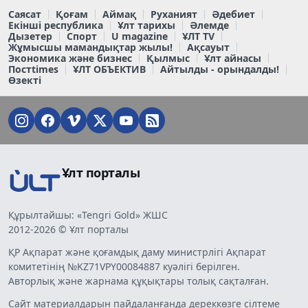
Саясат
Қоғам
Аймақ
Руханият
Әдебиет
Екінші республика
Ұлт тарихы
Әлемде
Дызетер
Спорт
U magazine
ҰЛТ TV
Жұмысшы мамандықтар жылы!
Ақсауыт
Экономика және бизнес
Қылмыс
Ұлт айнасы
Постtimes
ҰЛТ ОБЪЕКТИВ
Айтылды - орындалды!
Өзекті
Ұлт порталы
Құрылтайшы: «Tengri Gold» ЖШС
2012-2026 © Ұлт порталы
ҚР Ақпарат және қоғамдық даму министрлігі Ақпарат
комитетінің №KZ71VPY00084887 куәлігі берілген.
Авторлық және жарнама құқықтары толық сақталған.
Сайт материалдарын пайдаланғанда дереккөзге сілтеме