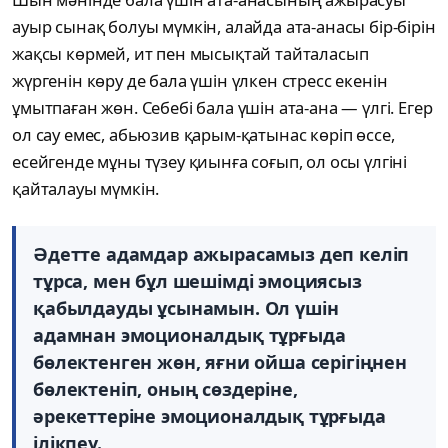
ауыр сынақ болуы мүмкін, алайда ата-анасы бір-бірін
жақсы көрмей, ит пен мысықтай тайталасып
жүргенін көру де бала үшін үлкен стресс екенін
ұмытпаған жөн. Себебі бала үшін ата-ана — үлгі. Егер
ол сау емес, абьюзив қарым-қатынас көріп өссе,
есейгенде мұны түзеу қиынға соғып, ол осы үлгіні
қайталауы мүмкін.
Әдетте адамдар ажырасамыз деп келіп
тұрса, мен бұл шешімді эмоциясыз
қабылдауды ұсынамын. Ол үшін
адамнан эмоционалдық тұрғыда
бөлектенген жөн, яғни ойша серігіңнен
бөлектеніп, оның сөздеріне,
әрекеттеріне эмоционалдық тұрғыда
ілікпеу.