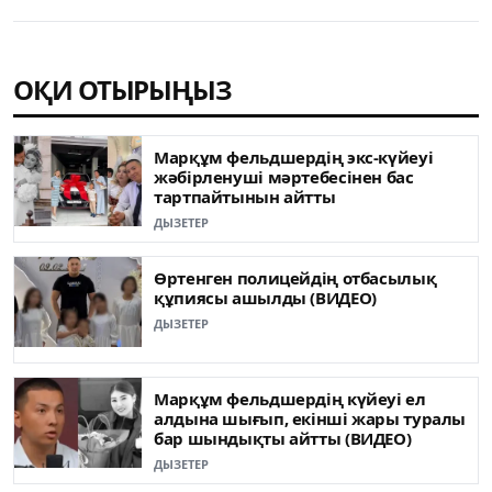
ОҚИ ОТЫРЫҢЫЗ
Марқұм фельдшердің экс-күйеуі
жәбірленуші мәртебесінен бас
тартпайтынын айтты
ДЫЗЕТЕР
Өртенген полицейдің отбасылық
құпиясы ашылды (ВИДЕО)
ДЫЗЕТЕР
Марқұм фельдшердің күйеуі ел
алдына шығып, екінші жары туралы
бар шындықты айтты (ВИДЕО)
ДЫЗЕТЕР