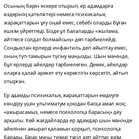
Осының бәрін ескере отырып, ер адамдарға
өздерінің қателіктері немесе психикалық
жарақаттарын ұғу оңай емес, себебі оларды бұған
ешкім үйретпеді. Бізде ұл балаларды «жылама,
әйтпесе солдат болмайсың» деп тәрбиелейді.
Сондықтан ерлерді инфантиль деп айыптау емес,
оның түп-тамырын түсіну маңызды. Шын мәнінде,
бұл ерлерді әйелдер тәрбиелеген. Демек, әйелдер
оларға қалай әрекет ету керектігін көрсетіп, айтып
отырған.
Ер адамды психикалық жарақаттарын емдеуге
көндіру үшін ультиматум қоюдан басқа амал жоқ:
«ажырасамыз, немесе психологқа барасың» деу
арқылы. Кей жағдайларда ер адамдар шын мәнінде
әйелінен ажырап қаламын қорқып, психологқа
барады. Бірақ мұны тиімді тәсіл деп айтпас едім,