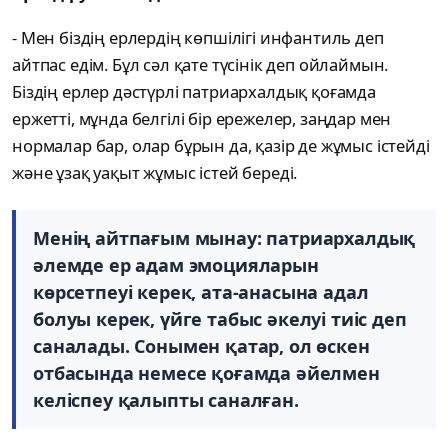
- Мен біздің ерлердің көпшілігі инфантиль деп
айтпас едім. Бұл сәл қате түсінік деп ойлаймын.
Біздің ерлер дәстүрлі патриархалдық қоғамда
ержетті, мұнда белгілі бір ережелер, заңдар мен
нормалар бар, олар бұрын да, қазір де жұмыс істейді
және ұзақ уақыт жұмыс істей береді.
Менің айтпағым мынау: патриархалдық
әлемде ер адам эмоцияларын
көрсетпеуі керек, ата-анасына адал
болуы керек, үйге табыс әкелуі тиіс деп
саналады. Сонымен қатар, ол өскен
отбасында немесе қоғамда әйелмен
келіспеу қалыпты саналған.