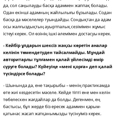
да, сол саңылауды басқа адаммен жаппақ болады.
Одан екінші адамның жайлылығы бұзылады. Содан
басқа да мәселелер туындайды. Сондықтан да адам
осы жалғыздықтың ауыртпалық сезімімен жұмыс
істеуі керек. Ол өзінің ішкі әлемімен достасуы керек.
- Кейбір ұлдарын шексіз жақсы көретін аналар
келінін төмендетуден тайсалмайды. Мұндай
авторитарлы тұлғамен қалай үйлесімді өмір
сүруге болады? Күйеуіңе «мені қорға» деп қалай
түсіндірсе болады?
- Шынында да, ене тақырыбы – менің практикамда
өте жиі кездесетін мәселе. Кейде тіпті ене мен келін
төбелескен жағдайлар да болды. Дегенмен, ең
бастысы, бұл жерде біз ересек адаммен қарым-
қатынас жасап жатқанымызды түсінуіміз керек.