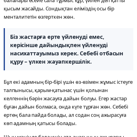
балалары есейе сала тұрмыс құр, үйлен деп қатты
қысым жасайды. Сондықтан еліміздің осы бір
менталитетін өзгерткен жөн.
Біз жастарға ерте үйленуді емес,
керісінше дайындықпен үйленуді
насихаттауымыз керек. Себебі отбасын
құру – үлкен жауапкершілік.
Бұл екі адамның бір-бірі үшін өз-өзімен жұмыс істеуге
талпынысы, қарым-қатынас үшін қолынан
келгеннің бәрін жасауға дайын болуы. Егер жастар
бұған дайын болмаса, онда күте тұрған жөн. Себебі
ертең бала пайда болады, ал содан соң ажырасуға
көп адамның қатысы болады.
Шын мәнінде бала үшін ата-анасының ажырасуы