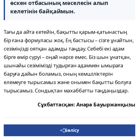
өскен отбасының мәселесін алып
келетінін байқаймын.
Тағы да айта кетейін, бақытты қарым-қатынастың
бір ғана формуласы жоқ. Ең бастысы – сізге ұнайтын,
сезіміңізді оятқан адамды таңдау. Себебі екі адам
бірге өмір сүруі – оңай нәрсе емес. Біз шын ұнатқан,
шынайы сезімімізді тудырған адаммен ымыраға
баруға дайын боламыз, оның кемшіліктерін
елемеуге тырысамыз және онымен бақытты болуға
тырысамыз. Сондықтан махаббатты таңдаңыздар.
Сұхбаттасқан: Анара Бауыржанқызы
Бөлісу