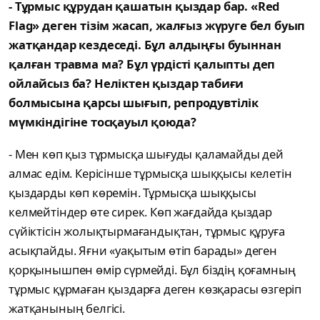
- Тұрмыс құрудан қашатын қыздар бар. «Red
Flag» деген тізім жасап, жалғыз жүруге бел буып
жатқандар кездеседі. Бұл алдыңғы буыннан
қалған травма ма? Бұл үрдісті қалыпты деп
ойлайсыз ба? Неліктен қыздар табиғи
болмысына қарсы шығып, репродувтілік
мүмкіндігіне тосқауыл қоюда?
- Мен көп қыз тұрмысқа шығуды қаламайды дей
алмас едім. Керісінше тұрмысқа шыққысы келетін
қыздарды көп көремін. Тұрмысқа шыққысы
келмейтіндер өте сирек. Көп жағдайда қыздар
сүйіктісін жолықтырмағандықтан, тұрмыс құруға
асықпайды. Яғни «уақытым өтіп барады» деген
қорқынышпен өмір сүрмейді. Бұл біздің қоғамның
тұрмыс құрмаған қыздарға деген көзқарасы өзгеріп
жатқанының белгісі.