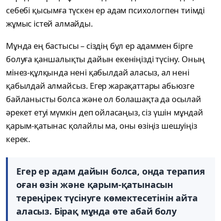
себебі қысымға түскен ер адам психологпен тиімді
жұмыс істей алмайды.
Мұнда ең бастысы – сіздің бұл ер адаммен бірге
болуға қаншалықты дайын екеніңізді түсіну. Оның
мінез-құлқында нені қабылдай аласыз, ал нені
қабылдай алмайсыз. Егер жарақаттары абьюзге
байланысты болса және ол болашақта да осылай
әрекет етуі мүмкін деп ойласаңыз, сіз үшін мұндай
қарым-қатынас қолайлы ма, оны өзіңіз шешуіңіз
керек.
Егер ер адам дайын болса, онда терапия
оған өзін және қарым-қатынасын
тереңірек түсінуге көмектесетінін айта
аласыз. Бірақ мұнда өте абай болу