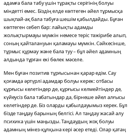
адамға бала табу үшін тұрақты серігінің болуы
міндетті емес. Біздің елде көптеген әйел тұрмысқа
шықпай-ақ бала табуға шешім қабылдайды. Бұған
көптеген себеп бар: лайықты адамды
жолықтырмауы мүмкін немесе теріс тәжірибе алып,
соның қайталануын қаламауы мүмкін. Сәйкесінше,
тұрмыс құрмау және бала туу – бұл әйел адамның
алдында тұрған екі бөлек мәселе.
Мен бұған позитив тұрғысынан қарар едім. Сау
қоғамда әртүрлі адамдар болуы керек: отбасы
құрғысы келетіндер де, құрғысы келмейтіндер де,
күйеусіз бала табатындар да, бірнеше әйел алғысы
келетіндер де. Біз оларды қабылдауымыз керек. Бұл
бізде таңдау барының белгісі. Ал таңдау жасай алу
психика үшін маңызды. Таңдаудың жоқ болуы
адамның мінез-құлқына кері әсер етеді. Олар қатаң