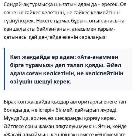
Сондай-ақ тұрмысқа шығатын адам да – ересек. Ол
өзіне не сәйкес келетінін, не сәйкес келмейтінін
түсінуі керек. Некеге тұрмас бұрын, оның анасына
қаншалықты байланғанын, анасымен қарым-
қатынасы қай деңгейде екенін саралаңыз.
Көп жағдайда ер адам: «Ата-анаммен
бірге тұрамыз» деп талап қояды. Әйел
адам соған келісетінін, не келіспейтінін
өзі үшін шешуі керек.
Бірақ көп жағдайда қыздар авторитарлы енеге тап
болады да, не істерін білмей, қайғырып жүреді.
Мұндайда, әрине, өз шекараңды қорғау керек.
Әйтпесе соңы жаман аяқталуы мүмкін. Яғни, кейде
«Жасай алмаймын, кешіріңіз» немесе «Әңгімемізге