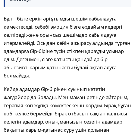
Бұл ‒ бізге еркін әрі ұтымды шешім қабылдауға
көмектеседі, себебі эмоция бізге әрдайым кедергі
келтіреді және орынсыз шешімдер қабылдауға
итермелейді. Осыдан кейін ажырасу алдында тұрған
адамдарға бір-біріне түсіністікпен қарауды ұсынар
едім. Дегенмен, сізге қатысты қандай да бір
абьюзивті қарым-қатынасты бұлай ақтап алуға
болмайды.
Кейде адамдар бір-бірінен суынып кететін
жағдайлар да болады. Мен маман ретінде айтарым,
терапия көп жұпқа көмектескенін көрдім. Бірақ бұған
көбі келісе бермейді, бірақ отбасын сақтап қалғысы
келетін адамдар, оның маңызын сезетін адамдар
бақытты қарым-қатынас құру үшін қолынан