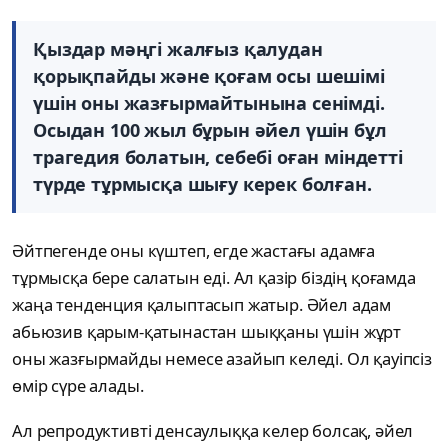
Қыздар мәңгі жалғыз қалудан
қорықпайды және қоғам осы шешімі
үшін оны жазғырмайтынына сенімді.
Осыдан 100 жыл бұрын әйел үшін бұл
трагедия болатын, себебі оған міндетті
түрде тұрмысқа шығу керек болған.
Әйтпегенде оны күштеп, егде жастағы адамға
тұрмысқа бере салатын еді. Ал қазір біздің қоғамда
жаңа тенденция қалыптасып жатыр. Әйел адам
абьюзив қарым-қатынастан шыққаны үшін жұрт
оны жазғырмайды немесе азайып келеді. Ол қауіпсіз
өмір сүре алады.
Ал репродуктивті денсаулыққа келер болсақ, әйел