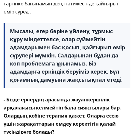
тәртіпке бағынамын деп, нәтижесінде қайғырып
өмір сүреді.
Мысалы, егер бәріне үйлену, тұрмыс
құру міндеттелсе, олар сүймейтін
адамдарымен бас қосып, қайғырып өмір
сүрулері мүмкін. Салдарынан бұдан да
көп проблемаға ұрынамыз. Біз
адамдарға еркіндік беруіміз керек. Бұл
қоғамның дамуына жақсы ықпал етеді.
- Бізде ерлердің арасында жауапкершілік
арқалағысы келмейтін бала сияқтылары бар.
Олардың көбіне терапия қажет. Оларға есею
үшін жарақаттарын емдеу керектігін қалай
түсіндіруге болады?