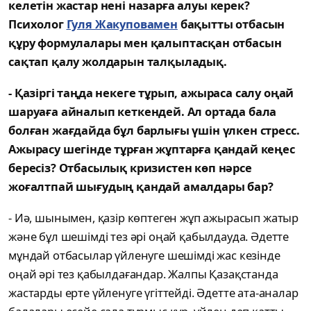
келетін жастар нені назарға алуы керек?
Психолог
Гуля Жакуповамен
бақытты отбасын
құру формулалары мен қалыптасқан отбасын
сақтап қалу жолдарын талқыладық.
- Қазіргі таңда некеге тұрып, ажыраса салу оңай
шаруаға айналып кеткендей. Ал ортада бала
болған жағдайда бұл барлығы үшін үлкен стресс.
Ажырасу шегінде тұрған жұптарға қандай кеңес
бересіз? Отбасылық кризистен көп нәрсе
жоғалтпай шығудың қандай амалдары бар?
- Иә, шынымен, қазір көптеген жұп ажырасып жатыр
және бұл шешімді тез әрі оңай қабылдауда. Әдетте
мұндай отбасылар үйленуге шешімді жас кезінде
оңай әрі тез қабылдағандар. Жалпы Қазақстанда
жастарды ерте үйленуге үгіттейді. Әдетте ата-аналар