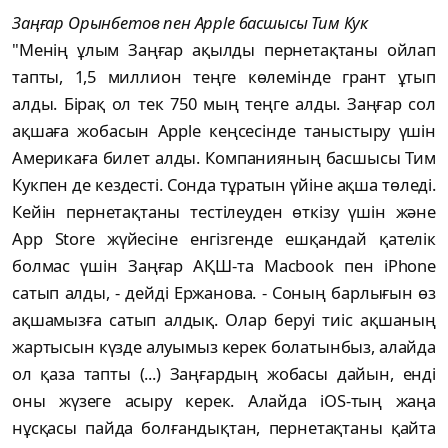
Заңғар Орынбетов пен Apple басшысы Тим Кук
"Менің ұлым Заңғар ақылды пернетақтаны ойлап
тапты, 1,5 миллион теңге көлемінде грант ұтып
алды. Бірақ ол тек 750 мың теңге алды. Заңғар сол
ақшаға жобасын Apple кеңсесінде таныстыру үшін
Америкаға билет алды. Компанияның басшысы Тим
Кукпен де кездесті. Сонда тұратын үйіне ақша төледі.
Кейін пернетақтаны тестілеуден өткізу үшін және
App Store жүйесіне енгізгенде ешқандай қателік
болмас үшін Заңғар АҚШ-та Macbook пен iPhone
сатып алды, - дейді Ержанова. - Соның барлығын өз
ақшамызға сатып алдық. Олар беруі тиіс ақшаның
жартысын күзде алуымыз керек болатынбыз, алайда
ол қаза тапты (...) Заңғардың жобасы дайын, енді
оны жүзеге асыру керек. Алайда iOS-тың жаңа
нұсқасы пайда болғандықтан, пернетақтаны қайта