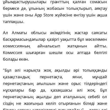
ұйымдастырушылары гранттың қалған сомасын
бермесе де, ұлының жобасын толықтырып, аяқтау
үшін және оны App Store жүйесіне енгізу үшін ақша
таппақшы.
Ал Алматы облысы әкімдігінің жастар саясаты
басқармасындағылар қазіргі уақытта бұл мәселемен
комиссияның айналысып жатқанын айтты.
Комиссия шығарған шешім осы аптада белгілі
болады екен.
"Бұл әлі нарықта жоқ ақылды әрі толыққанды
қазақстандық пернетақта, яғни, мұндай
пернетақтаның ағылшын және орыс тілдеріндегі
нұсқалары бар да, қазақшасы әлі жоқ. Бұл
пернетақтаның ақылды деп аталуының себебі ол
сіздің не жазғыңыз келіп отырғанын біледі және
бірден кеткен қателіктерді дұрыстайды", - деген еді