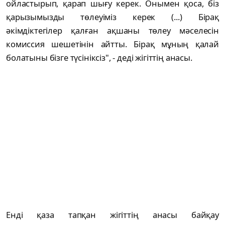
ойластырып, қарап шығу керек. Онымен қоса, біз
қарызымызды төлеуіміз керек (...) Бірақ
әкімдіктегілер қалған ақшаны төлеу мәселесін
комиссия шешетінін айтты. Бірақ мұның қалай
болатыны бізге түсініксіз", - деді жігіттің анасы.
Енді қаза тапқан жігіттің анасы байқау