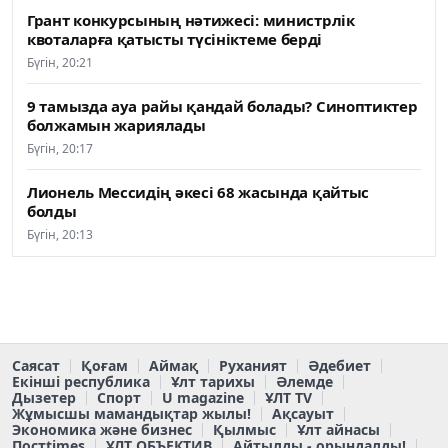
Грант конкурсының нәтижесі: министрлік
квоталарға қатысты түсініктеме берді
Бүгін, 20:21
9 тамызда ауа райы қандай болады? Синоптиктер
болжамын жариялады
Бүгін, 20:17
Лионель Мессидің әкесі 68 жасында қайтыс
болды
Бүгін, 20:13
Саясат
Қоғам
Аймақ
Руханият
Әдебиет
Екінші республика
Ұлт тарихы
Әлемде
Дызетер
Спорт
U magazine
ҰЛТ TV
Жұмысшы мамандықтар жылы!
Ақсауыт
Экономика және бизнес
Қылмыс
Ұлт айнасы
Постtimes
ҰЛТ ОБЪЕКТИВ
Айтылды - орындалды!