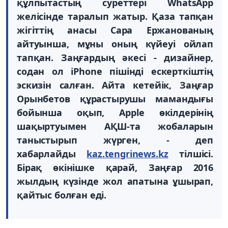
құлпытастың суреттері WhatsApp
желісінде таралып жатыр. Қаза тапқан
жігіттің анасы Сара Ержанованың
айтуынша, мұны оның күйеуі ойлап
тапқан. Заңғардың әкесі - дизайнер,
содан ол iPhone пішінді ескерткіштің
эскизін салған. Айта кетейік, Заңғар
Орынбетов құрастырушы мамандығы
бойынша оқып, Apple өкілдерінің
шақыртуымен АҚШ-та жобаларын
таныстырып жүрген, - деп
хабарлайды
kaz.tengrinews.kz
тілшісі.
Бірақ өкінішке қарай, Заңғар 2016
жылдың күзінде жол апатына ұшырап,
қайтыс болған еді.