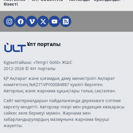
Өзекті
Ұлт порталы
Құрылтайшы: «Tengri Gold» ЖШС
2012-2026 © Ұлт порталы
ҚР Ақпарат және қоғамдық даму министрлігі Ақпарат
комитетінің №KZ71VPY00084887 куәлігі берілген.
Авторлық және жарнама құқықтары толық сақталған.
Сайт материалдарын пайдаланғанда дереккөзге сілтеме
көрсету міндетті. Авторлар пікірі мен редакция көзқарасы
сәйкес келе бермеуі мүмкін. Жарнама мен
хабарландырулардың мазмұнына жарнама беруші
жауапты.