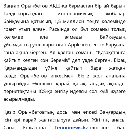
Заңғар Орынбетов АҚШ-қа бармастан бір ай бұрын
Талдықорғандағы инновациялық жобалар
байқауына қатысып, 1,5 миллион теңге көлемінде
грант ұтып алған. Расында ол бұл соманы толық
көлемде ала алмады. Байқаудың
ұйымдастырушылары оған Applе кеңсесіне баруына
ғана ақша берген. Ал қалған соманы "Қазақстанға
қайтып келген соң береміз" деп уәде берген. Бірақ
Қарағандыдан үйіне қайтып бара жатқан
кезде Орынбетов әпкесімен бірге жол апатына
ұшырайды. Өкінішке қарай, қазақстандық ақылды
пернетақтаны iOS-қа енгізу идеясы сол күйі жүзеге
асырылмады.
Қазір Орынбетовтың досы мен әпкесі Заңғардың
ісін әрі қарай жалғастыруға дайын. Жігіттің анасы
Сара Ержанова
Tengrinews.kz
тілшісіне бар