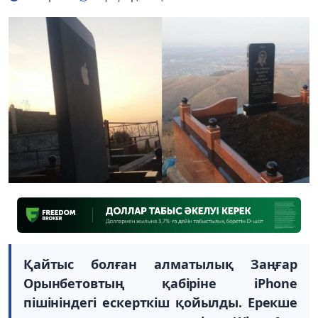
Қайтыс болған алматылық Заңғар
Орынбетовтың қабіріне iPhone
пішініндегі ескерткіш қойылды. Ерекше