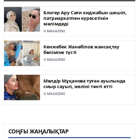
Блогер Ару Сағи хиджабын шешіп,
патриархатпен күресетінін
мәлімдеді
U MAGAZINE
Кенжебек Жанәбілов жансақтау
бөліміне түсті
U MAGAZINE
Мөлдір Мұқанова туған ауылында
сиыр сауып, желіні тәнті етті
U MAGAZINE
СОҢҒЫ ЖАҢАЛЫҚТАР