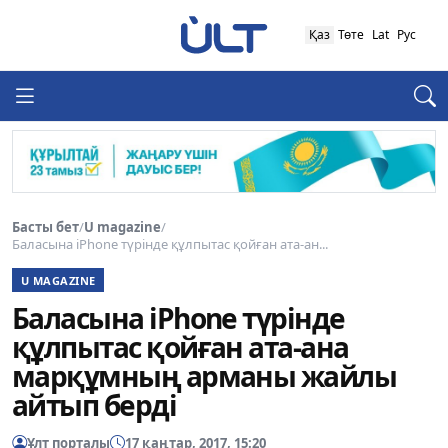
Қаз
Төте
Lat
Рус
Басты бет
/
U magazine
/
Баласына iPhone түрінде құлпытас қойған ата-ан...
U MAGAZINE
Баласына iPhone түрінде
құлпытас қойған ата-ана
марқұмның арманы жайлы
айтып берді
Ұлт порталы
17 қаңтар, 2017, 15:20