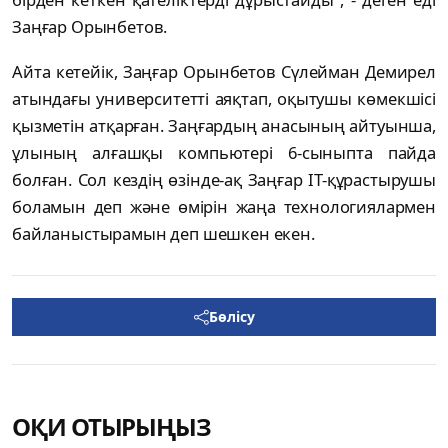
Заңғар Орынбетов.
Айта кетейік, Заңғар Орынбетов Сүлейман Демирел
атындағы университетті аяқтап, оқытушы көмекшісі
қызметін атқарған. Заңғардың анасының айтуынша,
ұлының алғашқы компьютері 6-сыныпта пайда
болған. Сол кездің өзінде-ақ Заңғар IT-құрастырушы
боламын деп және өмірін жаңа технологиялармен
байланыстырамын деп шешкен екен.
Бөлісу
ОҚИ ОТЫРЫҢЫЗ