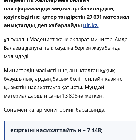
платформаларда заңсыз әрі балалардың
қауіпсіздігіне қатер төндіретін 27 631 материал
анықталды, деп хабарлайды
ult.kz.
ұл туралы Мәдениет және ақпарат министрі Аида
Балаева депутаттық сауалға берген жауабында
мәлімдеді.
Министрдің мәліметінше, анықталған құқық
бұзушылықтардың басым бөлігі онлайн казино
қызметін насихаттауға қатысты. Мұндай
материалдардың саны 13 806-ға жеткен.
Сонымен қатар мониторинг барысында:
есірткіні насихаттайтын – 7 448;