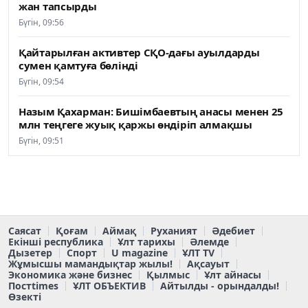
жан тапсырды
Бүгін, 09:56
Қайтарылған активтер СҚО-дағы ауылдарды
сумен қамтуға бөлінді
Бүгін, 09:54
Назым Қахарман: Бишімбаевтың анасы менен 25
млн теңгеге жуық қаржы өндіріп алмақшы
Бүгін, 09:51
Саясат
Қоғам
Аймақ
Руханият
Әдебиет
Екінші республика
Ұлт тарихы
Әлемде
Дызетер
Спорт
U magazine
ҰЛТ TV
Жұмысшы мамандықтар жылы!
Ақсауыт
Экономика және бизнес
Қылмыс
Ұлт айнасы
Постtimes
ҰЛТ ОБЪЕКТИВ
Айтылды - орындалды!
Өзекті