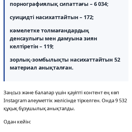
порнографиялық сипаттағы – 6 034;
суицидті насихаттайтын – 172;
кәмелетке толмағандардың
денсаулығы мен дамуына зиян
келтіретін – 119;
зорлық-зомбылықты насихаттайтын 52
материал анықталған.
Заңсыз және балалар үшін қауіпті контент ең көп
Instagram әлеуметтік желісінде тіркелген. Онда 9 532
құқық бұзушылық анықталды.
Одан кейін: