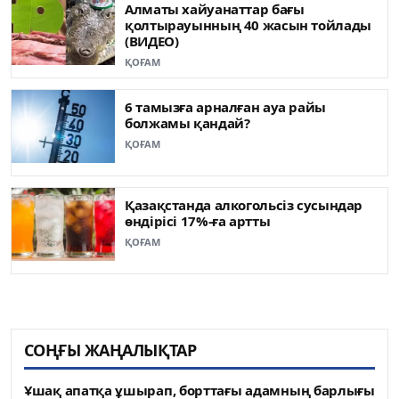
Алматы хайуанаттар бағы
қолтырауынның 40 жасын тойлады
(ВИДЕО)
ҚОҒАМ
6 тамызға арналған ауа райы
болжамы қандай?
ҚОҒАМ
Қазақстанда алкогольсіз сусындар
өндірісі 17%-ға артты
ҚОҒАМ
СОҢҒЫ ЖАҢАЛЫҚТАР
Ұшақ апатқа ұшырап, борттағы адамның барлығы