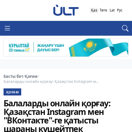
Қаз
Төте
Lat
Рус
Басты бет
/
Қоғам
/
Балаларды онлайн қорғау: Қазақстан Instagram м...
ҚОҒАМ
Балаларды онлайн қорғау:
Қазақстан Instagram мен
"ВКонтакте"-ге қатысты
шараны күшейтпек