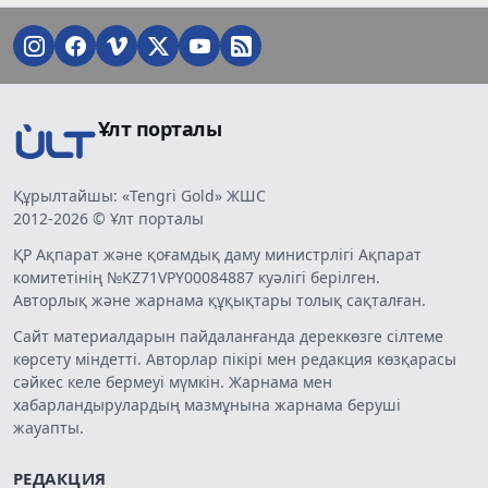
Ұлт порталы
Құрылтайшы: «Tengri Gold» ЖШС
2012-2026 © Ұлт порталы
ҚР Ақпарат және қоғамдық даму министрлігі Ақпарат
комитетінің №KZ71VPY00084887 куәлігі берілген.
Авторлық және жарнама құқықтары толық сақталған.
Сайт материалдарын пайдаланғанда дереккөзге сілтеме
көрсету міндетті. Авторлар пікірі мен редакция көзқарасы
сәйкес келе бермеуі мүмкін. Жарнама мен
хабарландырулардың мазмұнына жарнама беруші
жауапты.
РЕДАКЦИЯ