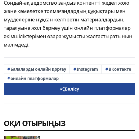
Сондай-ақ ведомство заңсыз контентті жедел жою
және кәмелетке толмағандардың құқықтары мен
мүдделеріне нұқсан келтіретін материалдардың
таралуына жол бермеу үшін онлайн платформалар
әкімшіліктерімен өзара жұмысты жалғастыратынын
мәлімдеді.
Балаларды онлайн қорғау
Instagram
ВКонтакте
онлайн платформалар
Бөлісу
ОҚИ ОТЫРЫҢЫЗ