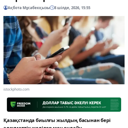
Ақбота Мұсабекқызы
8 шілде, 2026, 15:55
istockphoto.com
Қазақстанда биылғы жылдың басынан бері
әлеуметтік желілер мен онлайн