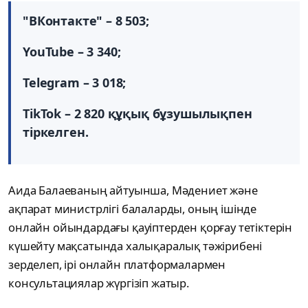
"ВКонтакте" – 8 503;
YouTube – 3 340;
Telegram – 3 018;
TikTok – 2 820 құқық бұзушылықпен
тіркелген.
Аида Балаеваның айтуынша, Мәдениет және
ақпарат министрлігі балаларды, оның ішінде
онлайн ойындардағы қауіптерден қорғау тетіктерін
күшейту мақсатында халықаралық тәжірибені
зерделеп, ірі онлайн платформалармен
консультациялар жүргізіп жатыр.