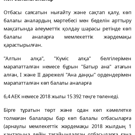
Отбасы саясатын нығайту және сақтап қалу, көп
балалы аналардың мәртебесі мен беделін арттыру
мақсатында әлеуметтік қолдау шарасы ретінде көп
балалы аналарға мемлекеттік жәрдемақы
қарастырылған.
"Алтын алқа", "Күміс алқа" белгілерімен
марапатталған немесе бұрын "Батыр ана" атағын
алған, I және II дәрежелі "Ана даңқы" ордендерімен
марапатталған көп балалы аналарға
6,4 АЕК немесе 2018 жылы 15 392 теңге төленеді.
Бірге тұратын төрт және одан көп кәмелетке
толмаған балалары бар көп балалы отбасыларға
(арнаулы мемлекеттік жәрдемақы 2018 жылдың 1
қаңтарына дейін тағайындалған отбасыларға ғана