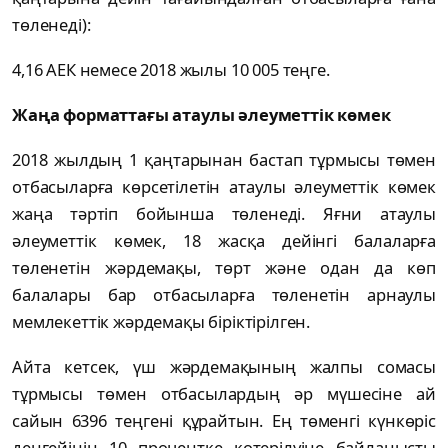
төленеді):
4,16 АЕК немесе 2018 жылы 10 005 теңге.
Жаңа форматтағы атаулы әлеуметтік көмек
2018 жылдың 1 қаңтарынан бастап тұрмысы төмен
отбасыларға көрсетілетін атаулы әлеуметтік көмек
жаңа тәртіп бойынша төленеді. Яғни атаулы
әлеуметтік көмек, 18 жасқа дейінгі балаларға
төленетін жәрдемақы, төрт және одан да көп
балалары бар отбасыларға төленетін арнаулы
мемлекеттік жәрдемақы біріктірілген.
Айта кетсек, үш жәрдемақының жалпы сомасы
тұрмысы төмен отбасылардың әр мүшесіне ай
сайын 6396 теңгені құрайтын. Ең төменгі күнкөріс
деңгейінің 10 процентке көтерілуіне байланысты