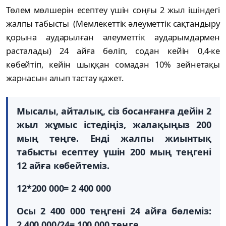
Төлем мөлшерін есептеу үшін соңғы 2 жыл ішіндегі
жалпы табысты (Мемлекеттік әлеуметтік сақтандыру
қорына аударылған әлеуметтік аударымдармен
расталады) 24 айға бөліп, содан кейін 0,4-ке
көбейтіп, кейін шыққан сомадан 10% зейнетақы
жарнасын алып тастау қажет.
Мысалы, айталық, сіз босанғанға дейін 2
жыл жұмыс істедіңіз, жалақыңыз 200
мың теңге. Енді жалпы жиынтық
табысты есептеу үшін 200 мың теңгені
12 айға көбейтеміз.
12*200 000= 2 400 000
Осы 2 400 000 теңгені 24 айға бөлеміз:
2 400 000/24= 100 000 теңге