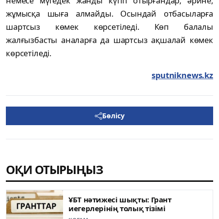
немесе мүгедек жанды күтіп отырғандар, әрине,
жұмысқа шыға алмайды. Осындай отбасыларға
шартсыз көмек көрсетіледі. Көп балалы
жалғызбасты аналарға да шартсыз ақшалай көмек
көрсетіледі.
sputniknews.kz
Бөлісу
ОҚИ ОТЫРЫҢЫЗ
ҰБТ нәтижесі шықты: Грант
иегерлерінің толық тізімі