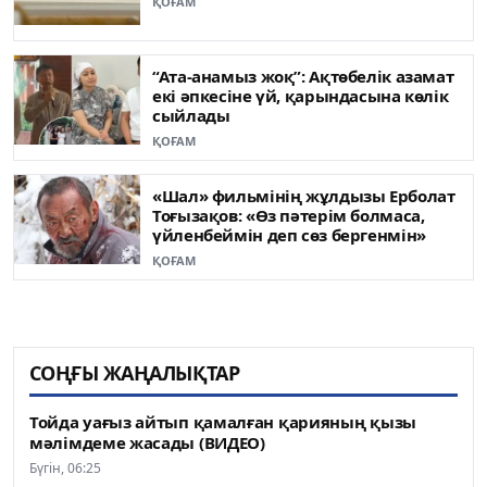
ҚОҒАМ
“Ата-анамыз жоқ”: Ақтөбелік азамат
екі әпкесіне үй, қарындасына көлік
сыйлады
ҚОҒАМ
«Шал» фильмінің жұлдызы Ерболат
Тоғызақов: «Өз пәтерім болмаса,
үйленбеймін деп сөз бергенмін»
ҚОҒАМ
СОҢҒЫ ЖАҢАЛЫҚТАР
Тойда уағыз айтып қамалған қарияның қызы
мәлімдеме жасады (ВИДЕО)
Бүгін, 06:25