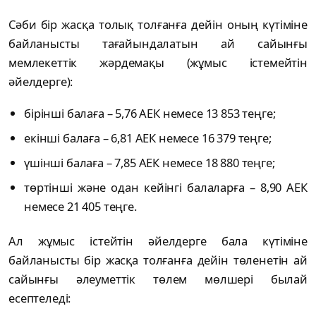
Сәби бiр жасқа толық толғанға дейiн оның күтiмiне
байланысты тағайындалатын ай сайынғы
мемлекеттік жәрдемақы (жұмыс істемейтін
әйелдерге):
бірінші балаға – 5,76 АЕК немесе 13 853 теңге;
екінші балаға – 6,81 АЕК немесе 16 379 теңге;
үшінші балаға – 7,85 АЕК немесе 18 880 теңге;
төртінші және одан кейінгі балаларға – 8,90 АЕК
немесе 21 405 теңге.
Ал жұмыс істейтін әйелдерге бала күтіміне
байланысты бiр жасқа толғанға дейiн төленетін ай
сайынғы әлеуметтік төлем мөлшері былай
есептеледі: