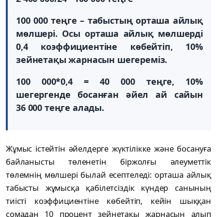
100 000 теңге – табыстың орташа айлық
мөлшері. Осы орташа айлық мөлшерді
0,4 коэффициентіне көбейтіп, 10%
зейнетақы жарнасын шегереміз.
100 000*0,4 = 40 000 теңге, 10%
шегергенде босанған әйел ай сайын
36 000 теңге алады.
Жұмыс істейтін әйелдерге жүктілікке және босануға
байланысты төленетін біржолғы әлеуметтік
төлемнің мөлшері былай есептеледі: орташа айлық
табысты жұмысқа қабілетсіздік күндер санының
тиісті коэффициентіне көбейтіп, кейін шыққан
сомадан 10 процент зейнетақы жарнасын алып