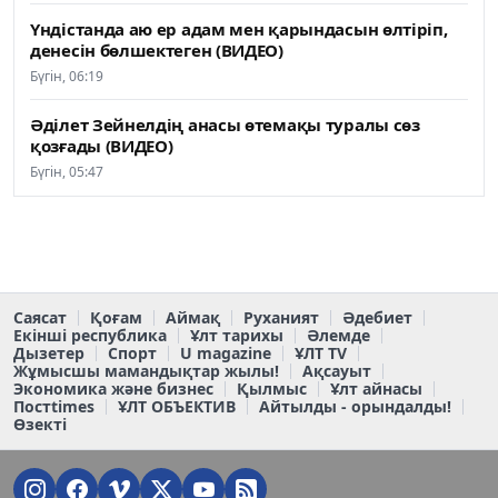
Үндістанда аю ер адам мен қарындасын өлтіріп,
денесін бөлшектеген (ВИДЕО)
Бүгін, 06:19
Әділет Зейнелдің анасы өтемақы туралы сөз
қозғады (ВИДЕО)
Бүгін, 05:47
Саясат
Қоғам
Аймақ
Руханият
Әдебиет
Екінші республика
Ұлт тарихы
Әлемде
Дызетер
Спорт
U magazine
ҰЛТ TV
Жұмысшы мамандықтар жылы!
Ақсауыт
Экономика және бизнес
Қылмыс
Ұлт айнасы
Постtimes
ҰЛТ ОБЪЕКТИВ
Айтылды - орындалды!
Өзекті