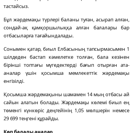
тастайсыз.
Бұл жәрдемақы түрлері баланы туған, асырап алған,
сондай-ақ қамқоршылыққа алған балалары бар
отбасыларға тағайындалады.
Сонымен қатар, биыл Елбасының тапсырмасымен 1
шілдеден бастап кәмелетке толған, бала кезінен
бірінші топтағы мүгедектерді бағып отырған ата-
аналар үшін қосымша мемлекеттік жәрдемақы
енгізілді.
Қосымша жәрдемақыны шамамен 14 мың отбасы ай
сайын алатын болады. Жәрдемақы көлемі биыл ең
төменгі күнкөріс деңгейінің 1,05 мөлшерін немесе
29 699 теңгені құрайды.
Көп балалы аналар