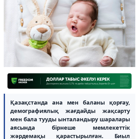
Қазақстанда ана мен баланы қорғау,
демографиялық жағдайды жақсарту
мен бала тууды ынталандыру шаралары
аясында бірнеше мемлекеттік
жәрдемақы қарастырылған. Биыл