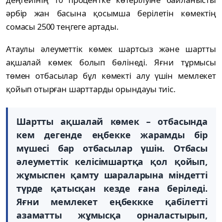
әрбір жан басына қосымша берілетін көмектің
сомасы 2500 теңгеге артады.
Атаулы әлеуметтік көмек шартсыз және шартты
ақшалай көмек болып бөлінеді. Яғни тұрмысы
төмен отбасылар бұл көмекті алу үшін мемлекет
қойып отырған шарттарды орындауы тиіс.
Шартты ақшалай көмек – отбасында
кем дегенде еңбекке жарамды бір
мүшесі бар отбасылар үшін. Отбасы
әлеуметтік келісімшартқа қол қойып,
жұмыспен қамту шараларына міндетті
түрде қатысқан кезде ғана беріледі.
Яғни мемлекет еңбеккке қабілетті
азаматты жұмысқа орналастырып,