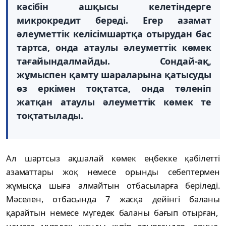
кәсібін ашқысы келетіндерге
микрокредит береді. Егер азамат
әлеуметтік келісімшартқа отырудан бас
тартса, онда атаулы әлеуметтік көмек
тағайындалмайды. Сондай-ақ,
жұмыспен қамту шараларына қатысуды
өз еркімен тоқтатса, онда төленіп
жатқан атаулы әлеуметтік көмек те
тоқтатылады.
Ал шартсыз ақшалай көмек еңбекке қабілетті
азаматтары жоқ немесе орынды себептермен
жұмысқа шыға алмайтын отбасыларға беріледі.
Мәселен, отбасында 7 жасқа дейінгі баланы
қарайтын немесе мүгедек баланы бағып отырған,