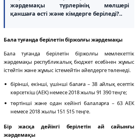
жәрдемақы түрлерінің мөлшері
қаншаға өсті және кімдерге беріледі?..
Бала туғанда берілетін біржолғы жәрдемақы
Бала туғанда берілетін біржолғы мемлекеттік
жәрдемақы республикалық бюджет есебінен жұмыс
істейтін және жұмыс істемейтін әйелдерге төленеді.
бірінші, екінші, үшінші балаға – 38 айлық есептік
көрсеткіш (АЕК) немесе 2018 жылы 91 390 теңге;
төртінші және одан кейінгі балаларға – 63 АЕК
немесе 2018 жылы 151 515 теңге.
Бір жасқа дейінгі берілетін ай сайынғы
жәрдемақы