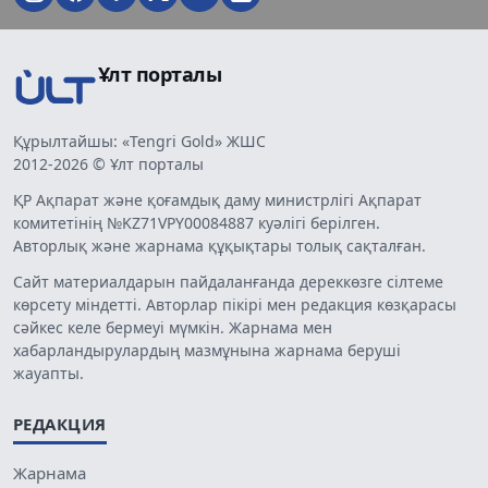
Ұлт порталы
Құрылтайшы: «Tengri Gold» ЖШС
2012-2026 © Ұлт порталы
ҚР Ақпарат және қоғамдық даму министрлігі Ақпарат
комитетінің №KZ71VPY00084887 куәлігі берілген.
Авторлық және жарнама құқықтары толық сақталған.
Сайт материалдарын пайдаланғанда дереккөзге сілтеме
көрсету міндетті. Авторлар пікірі мен редакция көзқарасы
сәйкес келе бермеуі мүмкін. Жарнама мен
хабарландырулардың мазмұнына жарнама беруші
жауапты.
РЕДАКЦИЯ
Жарнама