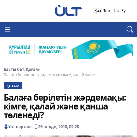
Қаз
Төте
Lat
Рус
Басты бет
/
Қоғам
/
Балаға берілетін жәрдемақы: кімге, қалай және...
ҚОҒАМ
Балаға берілетін жәрдемақы:
кімге, қалай және қанша
төленеді?
Ұлт порталы
26 шілде, 2018, 09:28