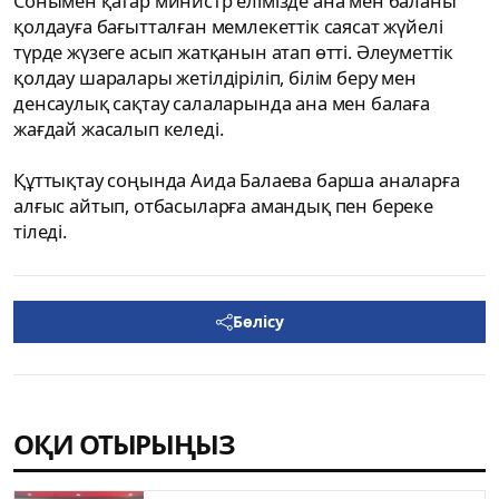
Сонымен қатар министр елімізде ана мен баланы
қолдауға бағытталған мемлекеттік саясат жүйелі
түрде жүзеге асып жатқанын атап өтті. Әлеуметтік
қолдау шаралары жетілдіріліп, білім беру мен
денсаулық сақтау салаларында ана мен балаға
жағдай жасалып келеді.
Құттықтау соңында Аида Балаева барша аналарға
алғыс айтып, отбасыларға амандық пен береке
тіледі.
Бөлісу
ОҚИ ОТЫРЫҢЫЗ