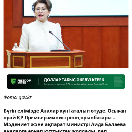
Фото: gov.kz
Бүгін елімізде Аналар күні аталып өтуде. Осыған
орай ҚР Премьер-министрінің орынбасары –
Мәдениет және ақпарат министрі Аида Балаева
аналарға арнап құттықтау жолдады, деп