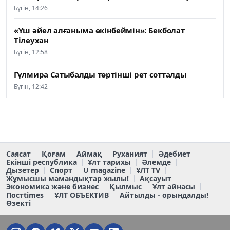
Бүгін, 14:26
«Үш әйел алғаныма өкінбеймін»: Бекболат
Тілеухан
Бүгін, 12:58
Гүлмира Сатыбалды төртінші рет сотталды
Бүгін, 12:42
Саясат
Қоғам
Аймақ
Руханият
Әдебиет
Екінші республика
Ұлт тарихы
Әлемде
Дызетер
Спорт
U magazine
ҰЛТ TV
Жұмысшы мамандықтар жылы!
Ақсауыт
Экономика және бизнес
Қылмыс
Ұлт айнасы
Постtimes
ҰЛТ ОБЪЕКТИВ
Айтылды - орындалды!
Өзекті