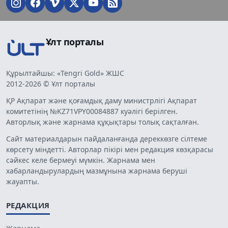
Ұлт порталы
Құрылтайшы: «Tengri Gold» ЖШС
2012-2026 © Ұлт порталы
ҚР Ақпарат және қоғамдық даму министрлігі Ақпарат
комитетінің №KZ71VPY00084887 куәлігі берілген.
Авторлық және жарнама құқықтары толық сақталған.
Сайт материалдарын пайдаланғанда дереккөзге сілтеме
көрсету міндетті. Авторлар пікірі мен редакция көзқарасы
сәйкес келе бермеуі мүмкін. Жарнама мен
хабарландырулардың мазмұнына жарнама беруші
жауапты.
РЕДАКЦИЯ