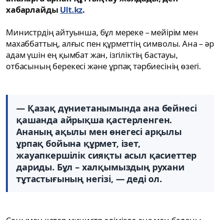
хабарлайды
Ult.kz
.
Министрдің айтуынша, бұл мереке – мейірім мен
махаббаттың, алғыс пен құрметтің символы. Ана – әр
адам үшін ең қымбат жан, ізгіліктің бастауы,
отбасының берекесі және ұрпақ тәрбиесінің өзегі.
— Қазақ дүниетанымында ана бейнесі
қашанда айрықша қастерленген.
Ананың ақылы мен өнегесі арқылы
ұрпақ бойына құрмет, ізет,
жауапкершілік сияқты асыл қасиеттер
дариды. Бұл – халқымыздың рухани
тұтастығының негізі, — деді ол.