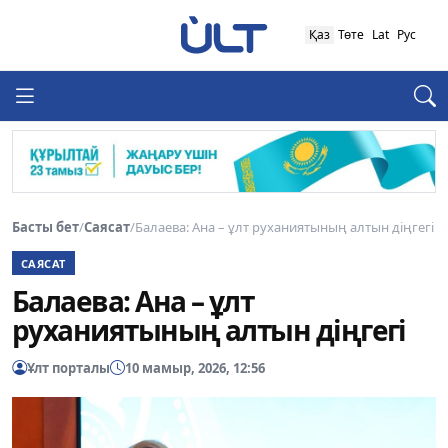
Қаз
Төте
Lat
Рус
Басты бет
/
Саясат
/
Балаева: Ана – ұлт руханиятының алтын діңгегі
САЯСАТ
Балаева: Ана – ұлт
руханиятының алтын діңгегі
Ұлт порталы
10 мамыр, 2026, 12:56