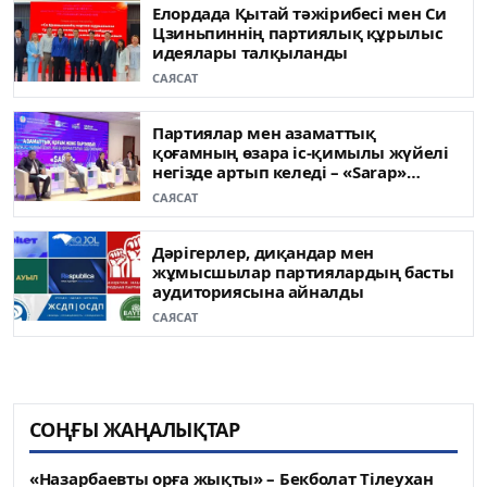
Елордада Қытай тәжірибесі мен Си
Цзиньпиннің партиялық құрылыс
идеялары талқыланды
САЯСАТ
Партиялар мен азаматтық
қоғамның өзара іс-қимылы жүйелі
негізде артып келеді – «Sarap»
клубының сарапшылары
САЯСАТ
Дәрігерлер, диқандар мен
жұмысшылар партиялардың басты
аудиториясына айналды
САЯСАТ
СОҢҒЫ ЖАҢАЛЫҚТАР
«Назарбаевты орға жықты» – Бекболат Тілеухан