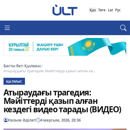
Қаз
Төте
Lat
Рус
Басты бет
/
Қылмыс
/
Атыраудағы трагедия: Мәйіттерді қазып алған ке...
ҚЫЛМЫС
Атыраудағы трагедия:
Мәйіттерді қазып алған
кездегі видео тарады (ВИДЕО)
Назым Әділет
4 маусым, 2026, 20:36