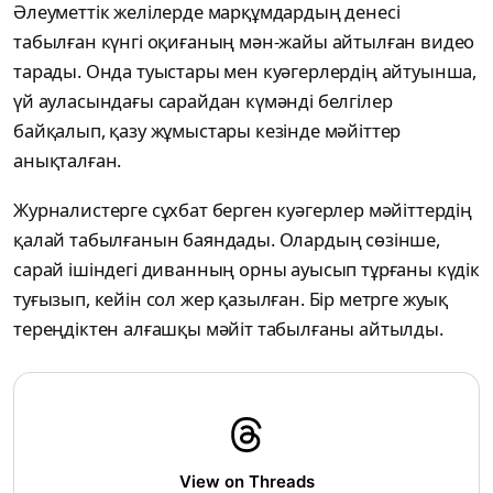
Әлеуметтік желілерде марқұмдардың денесі
табылған күнгі оқиғаның мән-жайы айтылған видео
тарады. Онда туыстары мен куәгерлердің айтуынша,
үй ауласындағы сарайдан күмәнді белгілер
байқалып, қазу жұмыстары кезінде мәйіттер
анықталған.
Журналистерге сұхбат берген куәгерлер мәйіттердің
қалай табылғанын баяндады. Олардың сөзінше,
сарай ішіндегі диванның орны ауысып тұрғаны күдік
туғызып, кейін сол жер қазылған. Бір метрге жуық
тереңдіктен алғашқы мәйіт табылғаны айтылды.