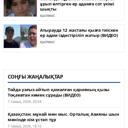
ұрып өлтірген ер адамға сот үкімі
шықты
ҚЫЛМЫС
Атырауда 12 жастағы қызға тиіскен
ер адам іздестіріліп жатыр (ВИДЕО)
ҚЫЛМЫС
СОҢҒЫ ЖАҢАЛЫҚТАР
Тойда уағыз айтып қамалған қарияның қызы
Тоқаевтан көмек сұрады (ВИДЕО)
7 тамыз, 2026, 20:54
Қазақстан: мұнай мен мыс. Орталық Азияны шын
мәнінде кім ұстап тұр
7 тамыз, 2026, 18:10