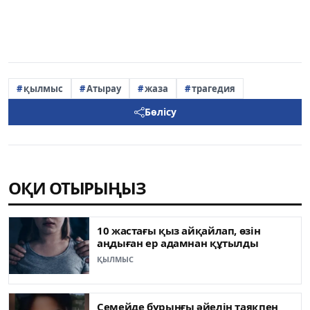
қылмыс
Атырау
жаза
трагедия
Бөлісу
ОҚИ ОТЫРЫҢЫЗ
10 жастағы қыз айқайлап, өзін
аңдыған ер адамнан құтылды
ҚЫЛМЫС
Семейде бұрынғы әйелін таяқпен