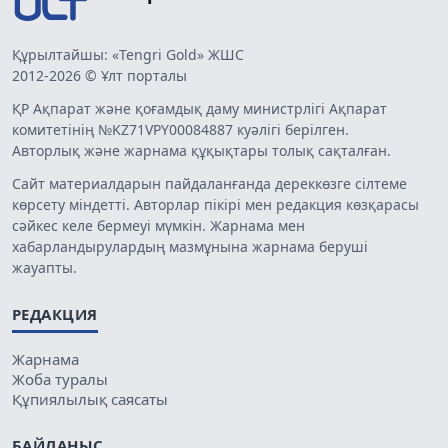
Құрылтайшы: «Tengri Gold» ЖШС
2012-2026 © Ұлт порталы
ҚР Ақпарат және қоғамдық даму министрлігі Ақпарат
комитетінің №KZ71VPY00084887 куәлігі берілген.
Авторлық және жарнама құқықтары толық сақталған.
Сайт материалдарын пайдаланғанда дереккөзге сілтеме
көрсету міндетті. Авторлар пікірі мен редакция көзқарасы
сәйкес келе бермеуі мүмкін. Жарнама мен
хабарландырулардың мазмұнына жарнама беруші
жауапты.
РЕДАКЦИЯ
Жарнама
Жоба туралы
Құпиялылық саясаты
БАЙЛАНЫС