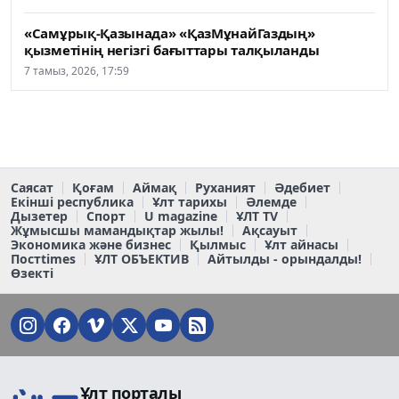
«Самұрық-Қазынада» «ҚазМұнайГаздың»
қызметінің негізгі бағыттары талқыланды
7 тамыз, 2026, 17:59
Саясат
Қоғам
Аймақ
Руханият
Әдебиет
Екінші республика
Ұлт тарихы
Әлемде
Дызетер
Спорт
U magazine
ҰЛТ TV
Жұмысшы мамандықтар жылы!
Ақсауыт
Экономика және бизнес
Қылмыс
Ұлт айнасы
Постtimes
ҰЛТ ОБЪЕКТИВ
Айтылды - орындалды!
Өзекті
Ұлт порталы