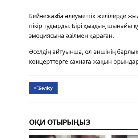
Бейнежазба әлеуметтік желілерде жы
пікір тудырды. Бірі қыздың шынайы қ
эмоциясына әзілмен қараған.
Әселдің айтуынша, ол әншінің барлық
концерттерге сахнаға жақын орындард
Бөлісу
ОҚИ ОТЫРЫҢЫЗ