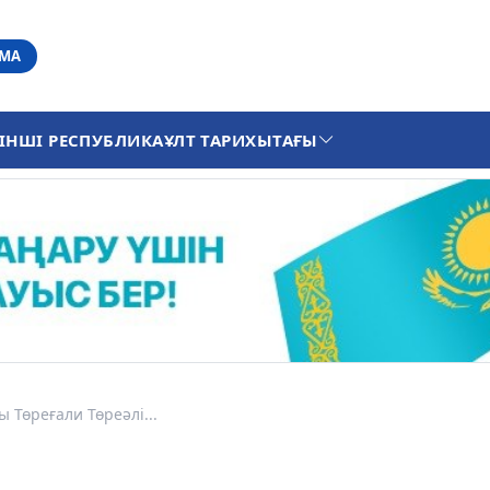
АМА
ІНШІ РЕСПУБЛИКА
ҰЛТ ТАРИХЫ
ТАҒЫ
 Төреғали Төреәлі...