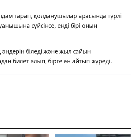
лдам тарап, қолданушылар арасында түрлі
уанышына сүйсінсе, енді бірі оның
 әндерін біледі және жыл сайын
ан билет алып, бірге ән айтып жүреді.