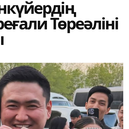
нкүйердің
еғали Төреәліні
ы