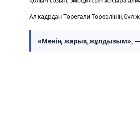
қолын созып, эмоциясын жасыра алма
Ал кадрдан Төреғали Төреәлінің бұл ж
«Менің жарық жұлдызым», — 