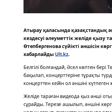
Атырау қаласында қазақстандық ән
кездесуі әлеуметтік желіде қызу т
Өтепбергенова сүйікті әншісін көрг
хабарлайды
Ult.kz
.
Белгілі болғандай, Әсел көптен бері
бақылап, концерттеріне тұрақты түрд
концерттен кейін ол әншіні күтпеген 
Желіде тараған видеода қыз әнші оты
сұрайды. Терезе ашылып, әншіні көр