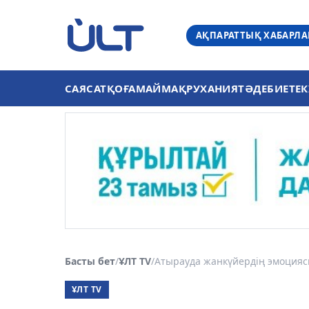
АҚПАРАТТЫҚ ХАБАРЛ
САЯСАТ
ҚОҒАМ
АЙМАҚ
РУХАНИЯТ
ӘДЕБИЕТ
ЕК
Басты бет
/
ҰЛТ TV
/
Атырауда жанкүйердің эмоциясы
ҰЛТ TV