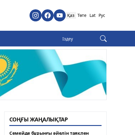
Қаз
Төте
Lat
Рус
СОҢҒЫ ЖАҢАЛЫҚТАР
Семейде бұрынғы әйелін таяқпен