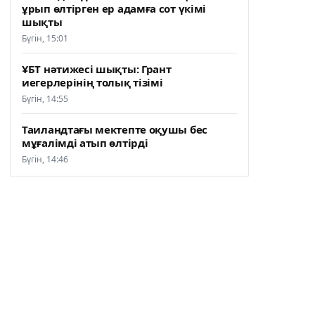
ұрып өлтірген ер адамға сот үкімі
шықты
Бүгін, 15:01
ҰБТ нәтижесі шықты: Грант
иегерлерінің толық тізімі
Бүгін, 14:55
Таиландтағы мектепте оқушы бес
мұғалімді атып өлтірді
Бүгін, 14:46