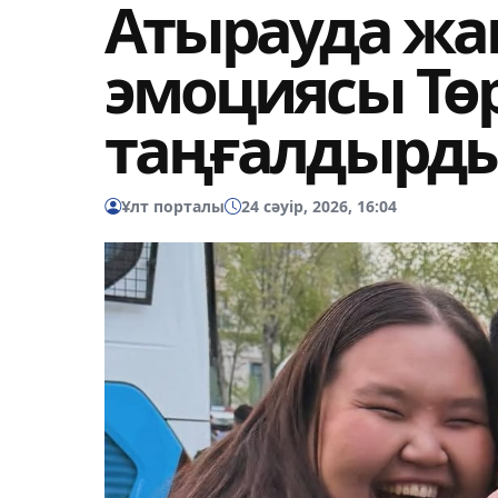
Атырауда жа
эмоциясы Төр
таңғалдырд
Ұлт порталы
24 сәуір, 2026, 16:04