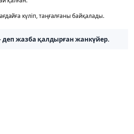
й қалған.
ағдайға күліп, таңғалғаны байқалады.
деп жазба қалдырған жанкүйер.