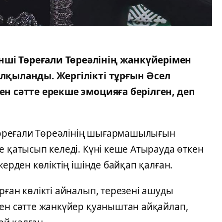
ші Төреғали Төреәлінің жанкүйерімен
алқыланды. Жергілікті тұрғын Әсел
ен сәтте ерекше эмоцияға берілген, деп
 Төреғали Төреәлінің шығармашылығын
е қатысып келеді. Күні кеше Атырауда өткен
жерден көліктің ішінде байқап қалған.
рған көлікті айналып, терезені ашуды
ген сәтте жанкүйер қуаныштан айқайлап,