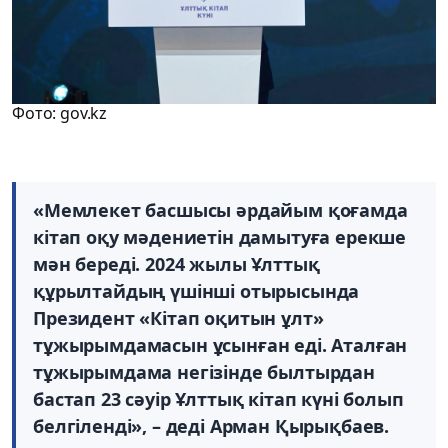
Фото: gov.kz
«Мемлекет басшысы әрдайым қоғамда
кітап оқу мәдениетін дамытуға ерекше
мән береді. 2024 жылы Ұлттық
құрылтайдың үшінші отырысында
Президент «Кітап оқитын ұлт»
тұжырымдамасын ұсынған еді. Аталған
тұжырымдама негізінде былтырдан
бастап 23 сәуір Ұлттық кітап күні болып
белгіленді», – деді Арман Қырықбаев.