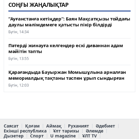
СОҢҒЫ ЖАҢАЛЫҚТАР
“Ауғанстанға кетіңдер”: Баян Мақсатқызы тойдағы
даулы мәлімдемеге қатысты пікір білдірді
Бүгін, 14:34
Пәтерді жинауға келгендер ескі диваннан адам
мәйітін тапты
Бүгін, 13:55
Қарағандыда Бауыржан Момышұлына арналған
мемориалдық тақтаны таспен ұрып сындырған
Бүгін, 12:03
Саясат
Қоғам
Аймақ
Руханият
Әдебиет
Екінші республика
Ұлт тарихы
Әлемде
Дызетер
Спорт
U magazine
ҰЛТ TV