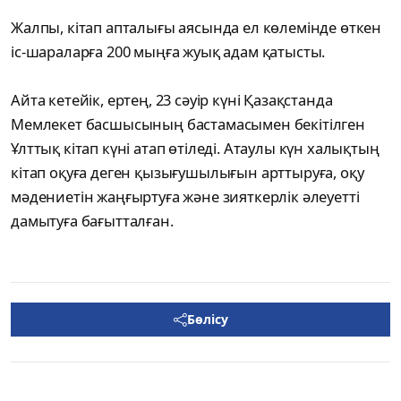
Жалпы, кітап апталығы аясында ел көлемінде өткен
іс-шараларға 200 мыңға жуық адам қатысты.
Айта кетейік, ертең, 23 сәуір күні Қазақстанда
Мемлекет басшысының бастамасымен бекітілген
Ұлттық кітап күні атап өтіледі. Атаулы күн халықтың
кітап оқуға деген қызығушылығын арттыруға, оқу
мәдениетін жаңғыртуға және зияткерлік әлеуетті
дамытуға бағытталған.
Бөлісу