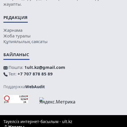
жауапты.
РЕДАКЦИЯ
Жарнама
Жоба туралы
Құпиялылық саясаты
БАЙЛАНЫС
Пошта:
1ult.kz@gmail.com
Тел:
+7 707 878 85 89
Поддержка
WebAudit
Тәуелсіз интернет-басылым - ult.kz
Жоғары