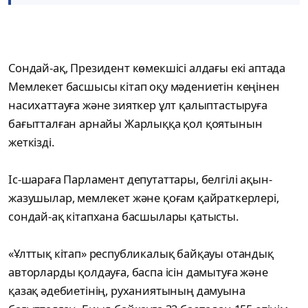
Сондай-ақ, Президент көмекшісі алдағы екі аптада
Мемлекет басшысы кітап оқу мәдениетін кеңінен
насихаттауға және зияткер ұлт қалыптастыруға
бағытталған арнайы Жарлыққа қол қоятынын
жеткізді.
Іс-шараға Парламент депутаттары, белгілі ақын-
жазушылар, мемлекет және қоғам қайраткерлері,
сондай-ақ кітапхана басшылары қатысты.
«Ұлттық кітап» республикалық байқауы отандық
авторларды қолдауға, баспа ісін дамытуға және
қазақ әдебиетінің, руханиятының дамуына