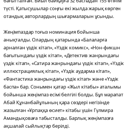
бағытталған. Биыл байқауға 32 баспадан 155 өтінім
түсті. Қатысушылар соңғы екі жылда жарық көрген
отандық авторлардың шығармаларын ұсынды.
Жеңімпаздар тоғыз номинация бойынша
анықталды. Олардың қатарында «Балаларға
арналған үздік кітап», «Үздік комикс», «Нон-фикшн
бағытындағы үздік кітап», «Детектив жанрындағы
үздік кітап», «Сатира жанрындағы үздік кітап», «Үздік
иллюстрациялық кітап», «Үздік аударма кітап»,
«Фантастика жанрындағы үздік кітап» және «Үздік
баспа» бар. Сонымен қатар «Жыл кітабы» аталымы
бойынша жеңімпаз есімі белгілі болды. Бұл марапат
Абай Құнанбайұлының қара сөздері негізінде
жазылған «Ұрпаққа өсиет» кітабы үшін Гүлмира
Амандықоваға табысталды. Барлық жеңімпазға
ақшалай сыйлықтар берілді.