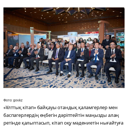
Фото: gov.kz
«Ұлттық кітап» байқауы отандық қаламгерлер мен
баспагерлердің еңбегін дәріптейтін маңызды алаң
ретінде қалыптасып, кітап оқу мәдениетін нығайтуға