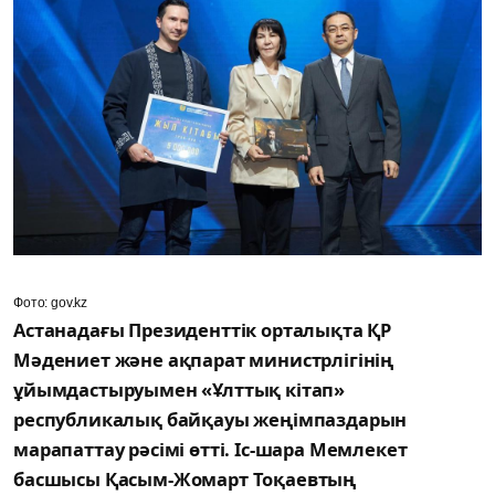
Фото: gov.kz
Астанадағы Президенттік орталықта ҚР
Мәдениет және ақпарат министрлігінің
ұйымдастыруымен «Ұлттық кітап»
республикалық байқауы жеңімпаздарын
марапаттау рәсімі өтті. Іс-шара Мемлекет
басшысы Қасым-Жомарт Тоқаевтың