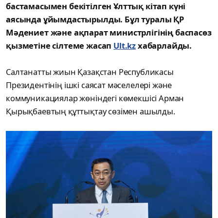
бастамасымен бекітілген Ұлттық кітап күні
аясында ұйымдастырылды. Бұл туралы ҚР
Мәдениет және ақпарат министрлігінің баспасөз
қызметіне сілтеме жасап
Ult.kz
хабарлайды.
Салтанатты жиын Қазақстан Республикасы
Президентінің ішкі саясат мәселелері және
коммуникациялар жөніндегі көмекшісі Арман
Қырықбаевтың құттықтау сөзімен ашылды.