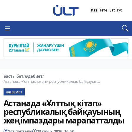
Қаз
Төте
Lat
Рус
Басты бет
/
Әдебиет
/
Астанада «Ұлттық кітап» республикалық байқауын...
ӘДЕБИЕТ
Астанада «Ұлттық кітап»
республикалық байқауының
жеңімпаздары марапатталды
Ұлт порталы
23 сәуір, 2026, 16:58