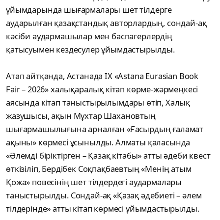
ұйымдарында шығармалары шет тілдерге
аударылған қазақстандық авторлардың, сондай-ақ
кәсіби аудармашылар мен баспагерлердің
қатысуымен кездесулер ұйымдастырылды.
Атап айтқанда, Астанада IX «Astana Eurasian Book
Fair – 2026» халықаралық кітап көрме-жәрмеңкесі
аясында кітап таныстырылымдары өтіп, Халық
жазушысы, ақын Мұхтар Шахановтың
шығармашылығына арналған «Ғасырдың ғаламат
ақыны» көрмесі ұсынылды. Алматы қаласында
«Әлемді біріктірген – Қазақ кітабы» атты әдеби квест
өткізіліп, Бердібек Соқпақбаевтың «Менің атым
Қожа» повесінің шет тілдердегі аудармалары
таныстырылды. Сондай-ақ «Қазақ әдебиеті – әлем
тілдерінде» атты кітап көрмесі ұйымдастырылды.