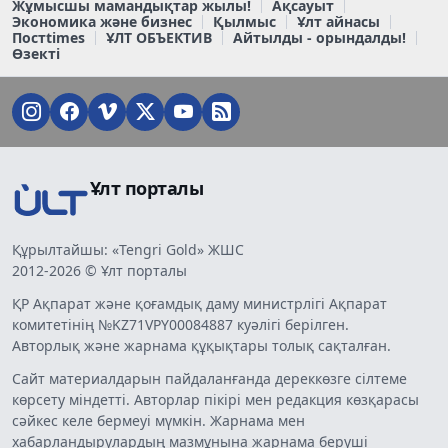
Жұмысшы мамандықтар жылы!
Ақсауыт
Экономика және бизнес
Қылмыс
Ұлт айнасы
Постtimes
ҰЛТ ОБЪЕКТИВ
Айтылды - орындалды!
Өзекті
Ұлт порталы
Құрылтайшы: «Tengri Gold» ЖШС
2012-2026 © Ұлт порталы
ҚР Ақпарат және қоғамдық даму министрлігі Ақпарат
комитетінің №KZ71VPY00084887 куәлігі берілген.
Авторлық және жарнама құқықтары толық сақталған.
Сайт материалдарын пайдаланғанда дереккөзге сілтеме
көрсету міндетті. Авторлар пікірі мен редакция көзқарасы
сәйкес келе бермеуі мүмкін. Жарнама мен
хабарландырулардың мазмұнына жарнама беруші