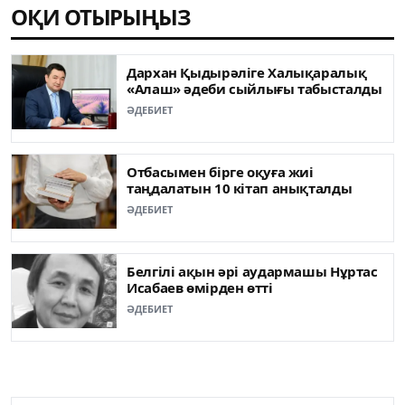
ОҚИ ОТЫРЫҢЫЗ
Дархан Қыдырәліге Халықаралық
«Алаш» әдеби сыйлығы табысталды
ӘДЕБИЕТ
Отбасымен бірге оқуға жиі
таңдалатын 10 кітап анықталды
ӘДЕБИЕТ
Белгілі ақын әрі аудармашы Нұртас
Исабаев өмірден өтті
ӘДЕБИЕТ