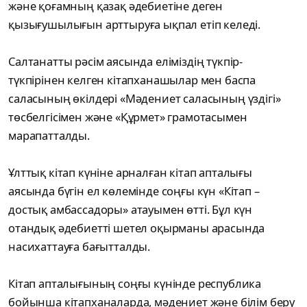
және қоғамның қазақ әдебиетіне деген
қызығушылығын арттыруға ықпал етіп келеді.
Салтанатты рәсім аясында еліміздің түкпір-
түкпірінен келген кітапханашылар мен баспа
саласының өкілдері «Мәдениет саласының үздігі»
төсбелгісімен және «Құрмет» грамотасымен
марапатталды.
Ұлттық кітап күніне арналған кітап апталығы
аясында бүгін ел көлемінде соңғы күн «Кітап –
достық амбассадоры» атауымен өтті. Бұл күн
отандық әдебиетті шетел оқырманы арасында
насихаттауға бағытталды.
Кітап апталығының соңғы күнінде республика
бойынша кітапханаларда, мәдениет және білім беру