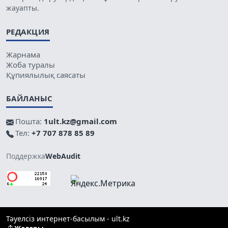
жауапты.
РЕДАКЦИЯ
Жарнама
Жоба туралы
Құпиялылық саясаты
БАЙЛАНЫС
Пошта:
1ult.kz@gmail.com
Тел:
+7 707 878 85 89
Поддержка
WebAudit
Тәуелсіз интернет-басылым - ult.kz