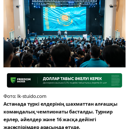
Фото: lk-stuido.com
Астанада түркі елдерінің шахматтан алғашқы
командалық чемпионаты басталды. Турнир
ерлер, әйелдер және 16 жасқа дейінгі
жасөспірімдер арасында өтуде.