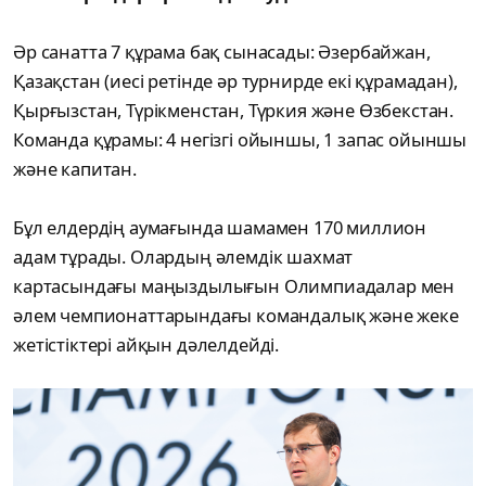
Әр санатта 7 құрама бақ сынасады: Әзербайжан,
Қазақстан (иесі ретінде әр турнирде екі құрамадан),
Қырғызстан, Түрікменстан, Түркия және Өзбекстан.
Команда құрамы: 4 негізгі ойыншы, 1 запас ойыншы
және капитан.
Бұл елдердің аумағында шамамен 170 миллион
адам тұрады. Олардың әлемдік шахмат
картасындағы маңыздылығын Олимпиадалар мен
әлем чемпионаттарындағы командалық және жеке
жетістіктері айқын дәлелдейді.