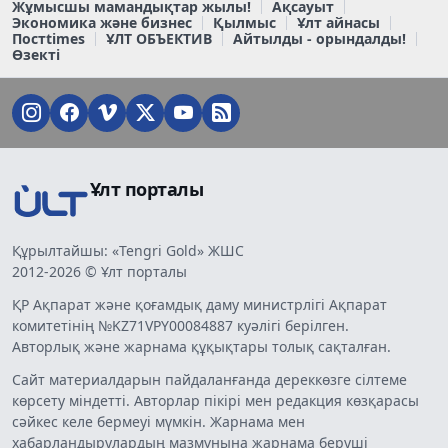
Жұмысшы мамандықтар жылы!
Ақсауыт
Экономика және бизнес
Қылмыс
Ұлт айнасы
Постtimes
ҰЛТ ОБЪЕКТИВ
Айтылды - орындалды!
Өзекті
Ұлт порталы
Құрылтайшы: «Tengri Gold» ЖШС
2012-2026 © Ұлт порталы
ҚР Ақпарат және қоғамдық даму министрлігі Ақпарат
комитетінің №KZ71VPY00084887 куәлігі берілген.
Авторлық және жарнама құқықтары толық сақталған.
Сайт материалдарын пайдаланғанда дереккөзге сілтеме
көрсету міндетті. Авторлар пікірі мен редакция көзқарасы
сәйкес келе бермеуі мүмкін. Жарнама мен
хабарландырулардың мазмұнына жарнама беруші