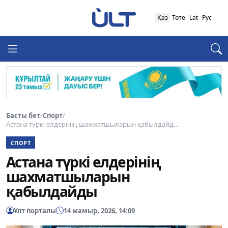
Қаз
Төте
Lat
Рус
Басты бет
/
Спорт
/
Астана түркі елдерінің шахматшыларын қабылдайд...
СПОРТ
Астана түркі елдерінің
шахматшыларын
қабылдайды
Ұлт порталы
14 мамыр, 2026, 14:09