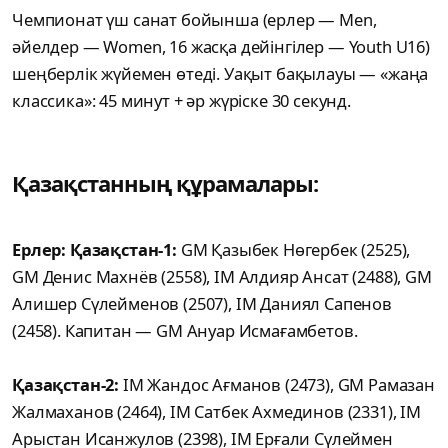
Чемпионат үш санат бойынша (ерлер — Men,
әйелдер — Women, 16 жасқа дейінгілер — Youth U16)
шеңберлік жүйемен өтеді. Уақыт бақылауы — «жаңа
классика»: 45 минут + әр жүріске 30 секунд.
Қазақстанның құрамалары:
Ерлер: Қазақстан-1:
GM Қазыбек Нөгербек (2525),
GM Денис Махнёв (2558), IM Алдияр Ансат (2488), GM
Алишер Сүлейменов (2507), IM Даниял Сапенов
(2458). Капитан — GM Ануар Исмағамбетов.
Қазақстан-2:
IM Жандос Ағманов (2473), GM Рамазан
Жалмаханов (2464), IM Сатбек Ахмединов (2331), IM
Арыстан Исанжулов (2398), IM Ерғали Сүлеймен