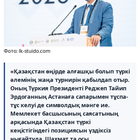
Фото: lk-stuido.com
«Қазақстан өңірде алғашқы болып түркі
әлемінің жаңа турнирін қабылдап отыр.
Оның Түркия Президенті Реджеп Тайип
Эрдоганның Астанаға сапарымен тұспа-
тұс келуі де символдық мәнге ие.
Мемлекет басшысының саясатының
арқасында Қазақстан түркі
кеңістігіндегі позициясын үздіксіз
нығайтуда. Шахмат та осы