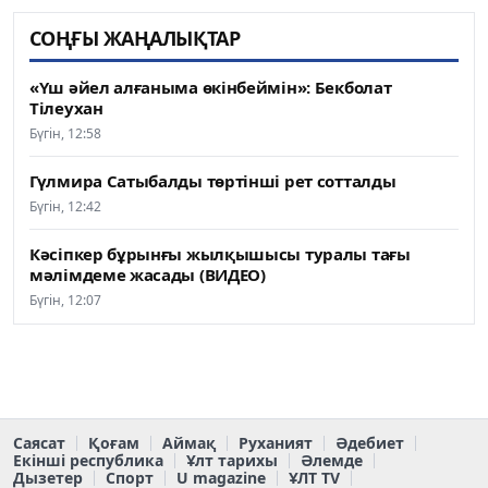
СОҢҒЫ ЖАҢАЛЫҚТАР
«Үш әйел алғаныма өкінбеймін»: Бекболат
Тілеухан
Бүгін, 12:58
Гүлмира Сатыбалды төртінші рет сотталды
Бүгін, 12:42
Кәсіпкер бұрынғы жылқышысы туралы тағы
мәлімдеме жасады (ВИДЕО)
Бүгін, 12:07
Саясат
Қоғам
Аймақ
Руханият
Әдебиет
Екінші республика
Ұлт тарихы
Әлемде
Дызетер
Спорт
U magazine
ҰЛТ TV