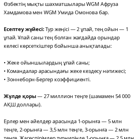
Өзбектің мықты шахматшылары WGM Афруза
Хамдамова мен WGM Умида Омонова бар.
Есептеу жүйесі:
Тур жеңісі — 2 ұпай, тең ойын — 1
ұпай. Ұпай саны тең болған жағдайда орындар
келесі көрсеткіштер бойынша анықталады:
•
Жеке ойыншылардың ұпай саны;
•
Командалар арасындағы жеке кездесу нәтижесі;
•
Зоннеборн-Бергер коэффициенті.
Жүлде қоры
— 27 миллион теңге (шамамен 54 000
АҚШ доллары).
Ерлер мен әйелдер арасында 1-орынға — 5 млн
теңге, 2-орынға — 3,5 млн теңге, 3-орынға — 2 млн
теңге. Жасөспірімдер турнирінде 1-орынға — 2,5 млн