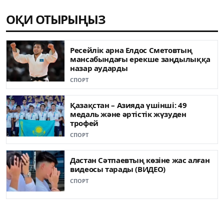
ОҚИ ОТЫРЫҢЫЗ
Ресейлік арна Елдос Сметовтың
мансабындағы ерекше заңдылыққа
назар аударды
СПОРТ
Қазақстан – Азияда үшінші: 49
медаль жəне əртістік жүзуден
трофей
СПОРТ
Дастан Сәтпаевтың көзіне жас алған
видеосы тарады (ВИДЕО)
СПОРТ