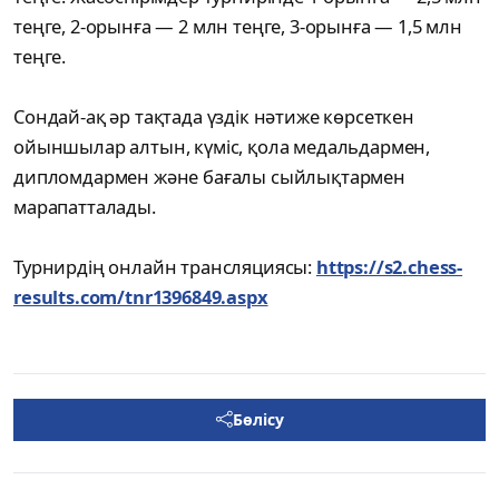
теңге, 2-орынға — 2 млн теңге, 3-орынға — 1,5 млн
теңге.
Сондай-ақ әр тақтада үздік нәтиже көрсеткен
ойыншылар алтын, күміс, қола медальдармен,
дипломдармен және бағалы сыйлықтармен
марапатталады.
Турнирдің онлайн трансляциясы:
https://s2.chess-
results.com/tnr1396849.aspx
Бөлісу