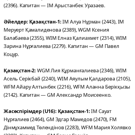
(2396). Капитан — IM Арыстанбек Уразаев.
Әйелдер: Қазақстан-1:
IM Алуа Нұрман (2443), IM
Меруерт Қамалиденова (2389), WGM Ксения
Балабаева (2355), WIM Елназ Қалиахмет (2314), WIM
Зарина Нұрғалиева (2279). Капитан — GM Павел
Коцур.
Қазақстан-2:
WGM Лия Құрманғалиева (2346), WIM
Асель Серікбай (2240), WIM Аяулым Қалдарова (2105),
WFM Айару Алтынбек (2216), WFM Аланна Берікқызы
(2142). Капитан — GM Александр Моисеенко.
Жасөспірімдер (U16): Қазақстан-1:
IM Сауат
Нұрғалиев (2464), GM Эдгар Мамедов (2470), FM
Дінмұхаммед Төлендінов (2283), WFM Мария Холявко