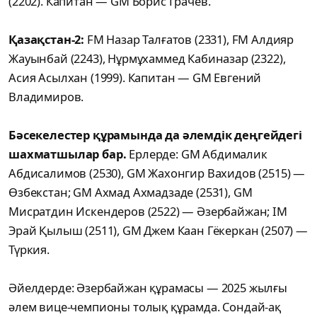
(2202). Капитан — GM Борис Грачёв.
Қазақстан-2:
FM Назар Талғатов (2331), FM Алдияр
Жауынбай (2243), Нұрмұхаммед Кабиназар (2322),
Асия Асылхан (1999). Капитан — GM Евгений
Владимиров.
Бәсекелестер құрамында да әлемдік деңгейдегі
шахматшылар бар.
Ерлерде: GM Абдималик
Абдисалимов (2530), GM Жахонгир Вахидов (2515) —
Өзбекстан; GM Ахмад Ахмадзаде (2531), GM
Мисратдин Искендеров (2522) — Әзербайжан; IM
Эрай Қылыш (2511), GM Джем Каан Гёкеркан (2507) —
Түркия.
Әйелдерде: Әзербайжан құрамасы — 2025 жылғы
әлем вице-чемпионы толық құрамда. Сондай-ақ