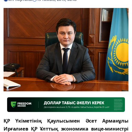
ҚР Үкіметінің Қаулысымен Әсет Арманұлы
Ирғалиев ҚР Ұлттық экономика вице-министрі