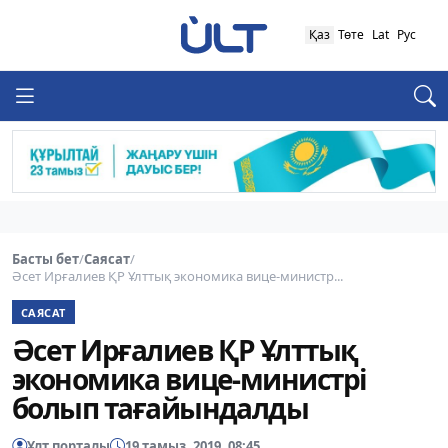
Қаз
Төте
Lat
Рус
Басты бет
/
Саясат
/
Әсет Ирғалиев ҚР Ұлттық экономика вице-министр...
САЯСАТ
Әсет Ирғалиев ҚР Ұлттық
экономика вице-министрі
болып тағайындалды
Ұлт порталы
19 тамыз, 2019, 08:45