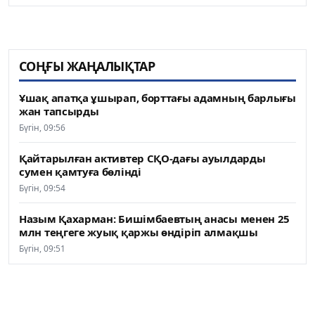
СОҢҒЫ ЖАҢАЛЫҚТАР
Ұшақ апатқа ұшырап, борттағы адамның барлығы
жан тапсырды
Бүгін, 09:56
Қайтарылған активтер СҚО-дағы ауылдарды
сумен қамтуға бөлінді
Бүгін, 09:54
Назым Қахарман: Бишімбаевтың анасы менен 25
млн теңгеге жуық қаржы өндіріп алмақшы
Бүгін, 09:51