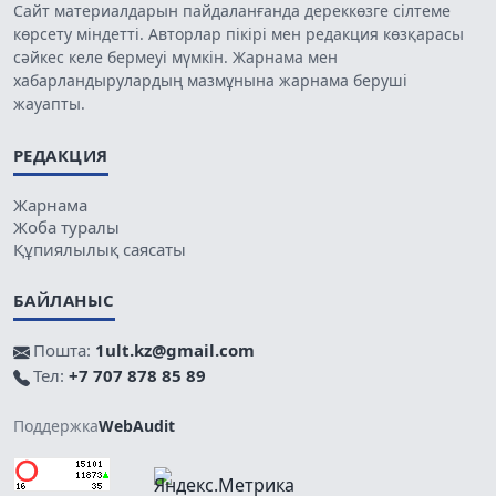
Сайт материалдарын пайдаланғанда дереккөзге сілтеме
көрсету міндетті. Авторлар пікірі мен редакция көзқарасы
сәйкес келе бермеуі мүмкін. Жарнама мен
хабарландырулардың мазмұнына жарнама беруші
жауапты.
РЕДАКЦИЯ
Жарнама
Жоба туралы
Құпиялылық саясаты
БАЙЛАНЫС
Пошта:
1ult.kz@gmail.com
Тел:
+7 707 878 85 89
Поддержка
WebAudit