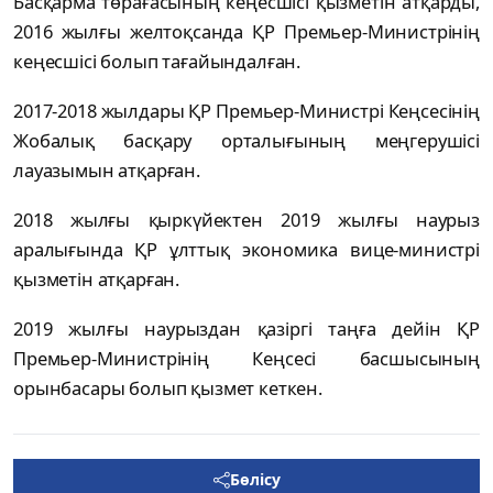
Басқарма төрағасының кеңесшісі қызметін атқарды,
2016 жылғы желтоқсанда ҚР Премьер-Министрінің
кеңесшісі болып тағайындалған.
2017-2018 жылдары ҚР Премьер-Министрі Кеңсесінің
Жобалық басқару орталығының меңгерушісі
лауазымын атқарған.
2018 жылғы қыркүйектен 2019 жылғы наурыз
аралығында ҚР ұлттық экономика вице-министрі
қызметін атқарған.
2019 жылғы наурыздан қазіргі таңға дейін ҚР
Премьер-Министрінің Кеңсесі басшысының
орынбасары болып қызмет кеткен.
Бөлісу