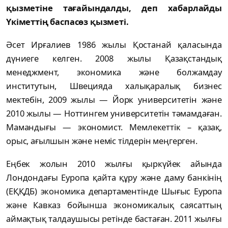
қызметіне тағайындалды, деп хабарлайды
Үкіметтің баспасөз қызметі.
Әсет Ирғалиев 1986 жылы Қостанай қаласында
дүниеге келген. 2008 жылы Қазақстандық
менеджмент, экономика және болжамдау
институтын, Швецияда халықаралық бизнес
мектебін, 2009 жылы — Йорк университетін және
2010 жылы — Ноттингем университетін тәмамдаған.
Мамандығы — экономист. Мемлекеттік – қазақ,
орыс, ағылшын және неміс тілдерін меңгерген.
Еңбек жолын 2010 жылғы қыркүйек айында
Лондондағы Еуропа қайта құру және даму банкінің
(ЕҚҚДБ) экономика департаментінде Шығыс Еуропа
және Кавказ бойынша экономикалық саясаттың
аймақтық талдаушысы ретінде бастаған. 2011 жылғы