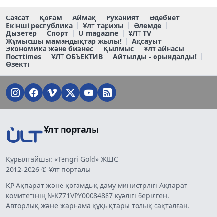
Саясат
Қоғам
Аймақ
Руханият
Әдебиет
Екінші республика
Ұлт тарихы
Әлемде
Дызетер
Спорт
U magazine
ҰЛТ TV
Жұмысшы мамандықтар жылы!
Ақсауыт
Экономика және бизнес
Қылмыс
Ұлт айнасы
Постtimes
ҰЛТ ОБЪЕКТИВ
Айтылды - орындалды!
Өзекті
Ұлт порталы
Құрылтайшы: «Tengri Gold» ЖШС
2012-2026 © Ұлт порталы
ҚР Ақпарат және қоғамдық даму министрлігі Ақпарат
комитетінің №KZ71VPY00084887 куәлігі берілген.
Авторлық және жарнама құқықтары толық сақталған.