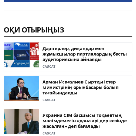
ОҚИ ОТЫРЫҢЫЗ
Дәрігерлер, диқандар мен
жұмысшылар партиялардың басты
аудиториясына айналды
САЯСАТ
Арман Исағалиев Сыртқы істер
министрінің орынбасары болып
тағайындалды
САЯСАТ
Украина СІМ басшысы Тоқаевтың
мәлімдемесін «дана әрі дер кезінде
жасалған» деп бағалады
САЯСАТ