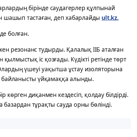
рлардың бірінде саудагерлер құлпынай
ын шашып тастаған, деп хабарлайды
ult.kz.
де болған.
ен резонанс тудырды. Қалалық ІІБ аталған
ылмыстық іс қозғады. Күдікті ретінде төрт
. Олардың үшеуі уақытша ұстау изоляторына
а байланысты үйқамаққа алынды.
 көрген диқанмен кездесіп, қолдау білдірді.
 базардан тұрақты сауда орны бөлінді.