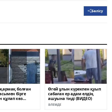
Бөлісу
тқармақ болған
Өгей ұлын күрекпен қуып
асымен бірге
сабаған ер адам елдің
н құлап көз
ашуына тиді (ВИДЕО)
ӘЛЕМДЕ