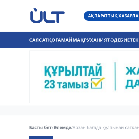
АҚПАРАТТЫҚ ХАБАРЛ
САЯСАТ
ҚОҒАМ
АЙМАҚ
РУХАНИЯТ
ӘДЕБИЕТ
ЕК
Басты бет
/
Әлемде
/
Арзан бағада құлпынай сатқан 