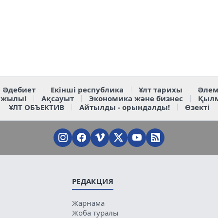
Әдебиет
Екінші республика
Ұлт тарихы
Әлем
 жылы!
Ақсауыт
Экономика және бизнес
Қыл
ҰЛТ ОБЪЕКТИВ
Айтылды - орындалды!
Өзекті
РЕДАКЦИЯ
Жарнама
Жоба туралы