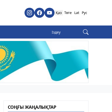
Қаз
Төте
Lat
Рус
СОҢҒЫ ЖАҢАЛЫҚТАР