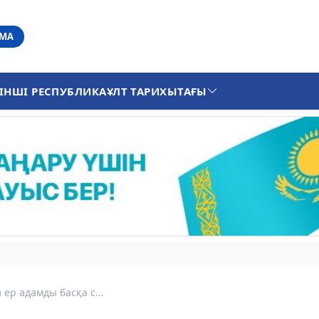
АМА
ІНШІ РЕСПУБЛИКА
ҰЛТ ТАРИХЫ
ТАҒЫ
ер адамды басқа с...