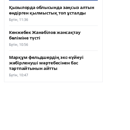
Қызылорда облысында заңсыз алтын
өндірген қылмыстық топ ұсталды
Бүгін, 11:36
Кенжебек Жанәбілов жансақтау
бөліміне түсті
Бүгін, 10:56
Марқұм фельдшердің экс-күйеуі
жәбірленуші мәртебесінен бас
тартпайтынын айтты
Бүгін, 10:47