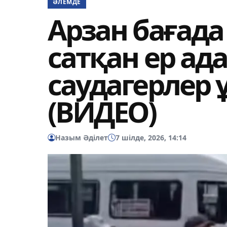
ӘЛЕМДЕ
Арзан бағад
сатқан ер ад
саудагерлер 
(ВИДЕО)
Назым Әділет
7 шілде, 2026, 14:14