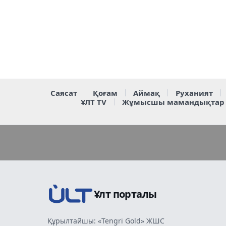
Саясат
Қоғам
Аймақ
Руханият
ҰЛТ TV
Жұмысшы мамандықтар
Ұлт порталы
Құрылтайшы: «Tengri Gold» ЖШС