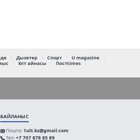
де
Дызетер
Спорт
U magazine
мыс
Ұлт айнасы
Постtimes
БАЙЛАНЫС
Пошта:
1ult.kz@gmail.com
Тел:
+7 707 878 85 89