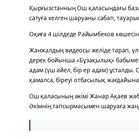
Қырғызстанның Ош қаласындағы база
сатуға келген шаруаны сабап, тауар
Оқиға 4 шілдеде Райымбеков көшесін
Жанжалдың видеосы желіде тарап, үлк
дерек бойынша «Бұзақылық» бабымен қ
адам (үш әйел, бір ер адам) ұсталды
қамалса, біреуі отбасылық жағдайын
Ош қаласының әкімі Жанар Ақаев жәбір
Әкімнің тапсырмасымен шаруаға жаңа