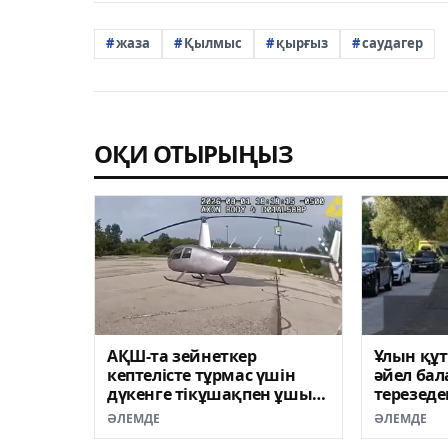
жаза
Қылмыс
қырғыз
саудагер
ОҚИ ОТЫРЫҢЫЗ
АҚШ-та зейнеткер
Ұлын құ
кептелісте тұрмас үшін
әйел бал
дүкенге тікұшақпен ұшып
терезеде
барды
жұмды
ӘЛЕМДЕ
ӘЛЕМДЕ