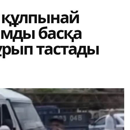
а құлпынай
амды басқа
ұрып тастады