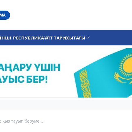
АМА
ІНШІ РЕСПУБЛИКА
ҰЛТ ТАРИХЫ
ТАҒЫ
 қыз тауып беруме...