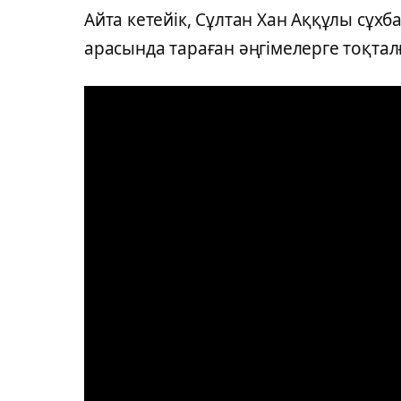
Айта кетейік, Сұлтан Хан Аққұлы сұх
арасында тараған әңгімелерге тоқтал