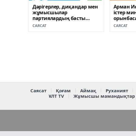
Дәрігерлер, диқандар мен
Арман И
жұмысшылар
істер ми
партиялардың басты
орынбас
аудиториясына айналды
тағайын
САЯСАТ
САЯСАТ
Саясат
Қоғам
Аймақ
Руханият
ҰЛТ TV
Жұмысшы мамандықтар