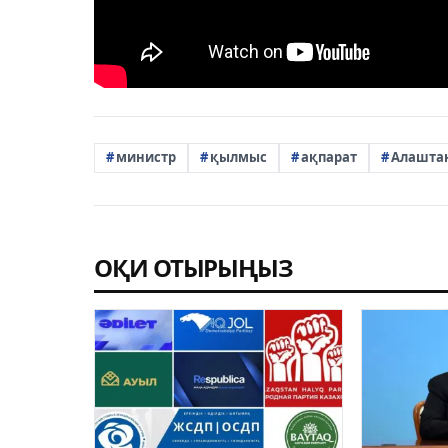
министр
қылмыс
ақпарат
Алашта
ОҚИ ОТЫРЫҢЫЗ