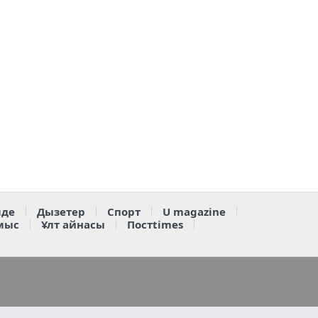
де
Дызетер
Спорт
U magazine
мыс
Ұлт айнасы
Постtimes