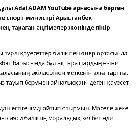
ұлы Adal ADAM YouTube арнасына берген
е спорт министрі Арыстанбек
ң тараған әңгімелер жөнінде пікір
түрлі қауесеттер билік пен өнер ортасында
хбат барысында бұл ақпараттардың өзіне
аласының өкілдерінен жеткенін алға тартты.
ыз тауып берумен айналысқан» деген қауесет
дан естігенімді айтып отырмын. Мәселе жеке
ары саяси биліктің моральдық келбетінде