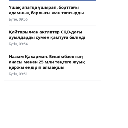
Ұшақ апатқа ұшырап, борттағы
адамның барлығы жан тапсырды
Бүгін, 09:56
Қайтарылған активтер СҚО-дағы
ауылдарды сумен қамтуға бөлінді
Бүгін, 09:54
Назым Қахарман: Бишімбаевтың
анасы менен 25 млн теңгеге жуық
қаржы өндіріп алмақшы
Бүгін, 09:51