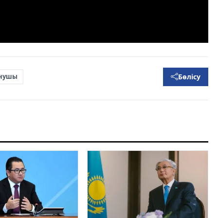
Бөлісу
нушы