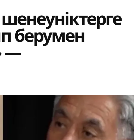
 шенеуніктерге
ып берумен
» —
ы