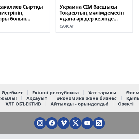
сағалиев Сыртқы
Украина СІМ басшысы
нистрінің
Тоқаевтың мәлімдемесін
ары болып
«дана әрі дер кезінде
далды
жасалған» деп бағалады
САЯСАТ
Әдебиет
Екінші республика
Ұлт тарихы
Әлем
 жылы!
Ақсауыт
Экономика және бизнес
Қыл
ҰЛТ ОБЪЕКТИВ
Айтылды - орындалды!
Өзекті