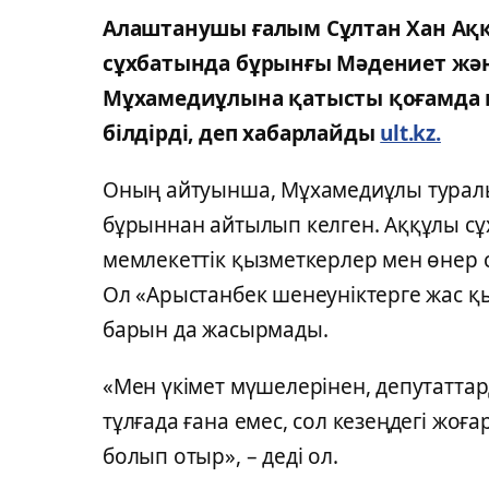
Алаштанушы ғалым Сұлтан Хан Аққ
сұхбатында бұрынғы Мәдениет жән
Мұхамедиұлына қатысты қоғамда ке
білдірді, деп хабарлайды
ult.kz.
Оның айтуынша, Мұхамедиұлы туралы 
бұрыннан айтылып келген. Аққұлы сұ
мемлекеттік қызметкерлер мен өнер с
Ол «Арыстанбек шенеуніктерге жас қ
барын да жасырмады.
«Мен үкімет мүшелерінен, депутаттар
тұлғада ғана емес, сол кезеңдегі жоғ
болып отыр», – деді ол.