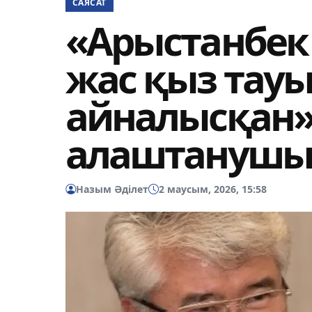
САЯСАТ
«Арыстанбек
жас қыз тау
айналысқан
алаштануш
Назым Әділет
2 маусым, 2026, 15:58