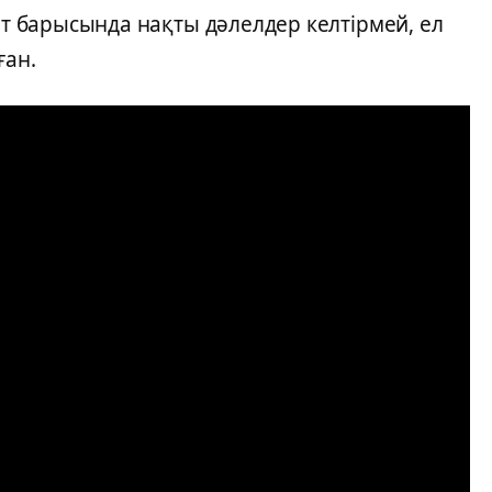
бат барысында нақты дәлелдер келтірмей, ел
ған.