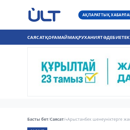
АҚПАРАТТЫҚ ХАБАРЛ
САЯСАТ
ҚОҒАМ
АЙМАҚ
РУХАНИЯТ
ӘДЕБИЕТ
ЕК
Басты бет
/
Саясат
/
«Арыстанбек шенеуніктерге жас