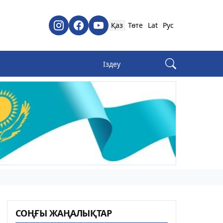
Қаз
Төте
Lat
Рус
СОҢҒЫ ЖАҢАЛЫҚТАР