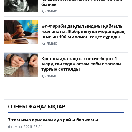
болған
ҚЫЛМЫС
Әл-Фараби даңғылындағы қайғылы
жол апаты: Жәбірленуші моральдық
шығын 100 миллион теңге сұрады
ҚЫЛМЫС
Қостанайда заңсыз несие беріп, 1
млрд теңгеден астам табыс тапқан
тұрғын сотталды
ҚЫЛМЫС
СОҢҒЫ ЖАҢАЛЫҚТАР
7 тамызға арналған ауа райы болжамы
6 тамыз, 2026, 23:21