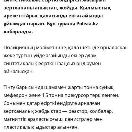
зертхананы анықтап, жойды. Қылмыстық
әрекетті Арыс қаласында екі ағайынды
ұйымдастырған. Бұл туралы Polisia.kz
хабарлады.
Полицияның мәліметінше, қала шетінде орналасқан
жеке тұрғын үйде ағайынды екі ер адам
синтетикалық есірткіні заңсыз өндірумен
айналысқан.
Тінту барысында шамамен жарты тонна сұйық
мефедрон және 1,5 тонна прекурсор тәркіленген.
Сонымен қатар есірткі өндіруге арналған
зертханалық жабдықтар — реактор, колбалар,
магниттік араластырғыш, канистрлер мен
пластикалық ыдыстар алынған.