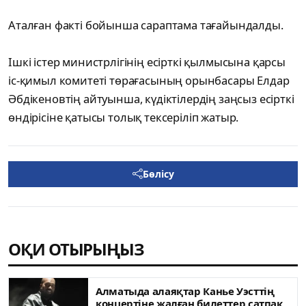
Аталған факті бойынша сараптама тағайындалды.
Ішкі істер министрлігінің есірткі қылмысына қарсы
іс-қимыл комитеті төрағасының орынбасары Елдар
Әбдікеновтің айтуынша, күдіктілердің заңсыз есірткі
өндірісіне қатысы толық тексеріліп жатыр.
Бөлісу
ОҚИ ОТЫРЫҢЫЗ
Алматыда алаяқтар Канье Уэсттің
концертіне жалған билеттер сатпақ