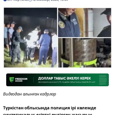
Видеодан алынған кадрлар
Түркістан облысында полиция ірі көлемде
синтетикалық есірткі өндірген жасырын