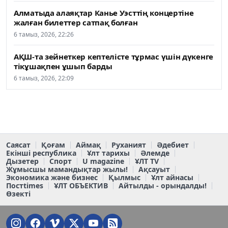
Алматыда алаяқтар Канье Уэсттің концертіне
жалған билеттер сатпақ болған
6 тамыз, 2026, 22:26
АҚШ-та зейнеткер кептелісте тұрмас үшін дүкенге
тікұшақпен ұшып барды
6 тамыз, 2026, 22:09
Саясат
Қоғам
Аймақ
Руханият
Әдебиет
Екінші республика
Ұлт тарихы
Әлемде
Дызетер
Спорт
U magazine
ҰЛТ TV
Жұмысшы мамандықтар жылы!
Ақсауыт
Экономика және бизнес
Қылмыс
Ұлт айнасы
Постtimes
ҰЛТ ОБЪЕКТИВ
Айтылды - орындалды!
Өзекті