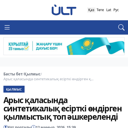
Қаз
Төте
Lat
Рус
Басты бет
/
Қылмыс
/
Арыс қаласында синтетикалық есірткі өндірген қ...
ҚЫЛМЫС
Арыс қаласында
синтетикалық есірткі өндірген
қылмыстық топ әшкереленді
Ұлт порталы
12 мамыр, 2026, 15:39