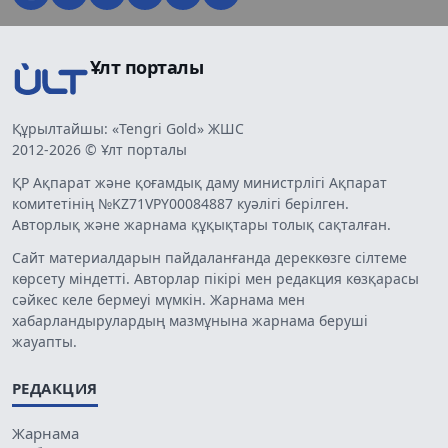
Ұлт порталы
Құрылтайшы: «Tengri Gold» ЖШС
2012-2026 © Ұлт порталы
ҚР Ақпарат және қоғамдық даму министрлігі Ақпарат
комитетінің №KZ71VPY00084887 куәлігі берілген.
Авторлық және жарнама құқықтары толық сақталған.
Сайт материалдарын пайдаланғанда дереккөзге сілтеме
көрсету міндетті. Авторлар пікірі мен редакция көзқарасы
сәйкес келе бермеуі мүмкін. Жарнама мен
хабарландырулардың мазмұнына жарнама беруші
жауапты.
РЕДАКЦИЯ
Жарнама