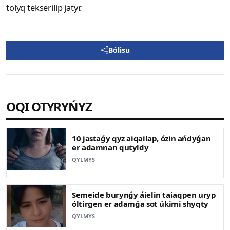
tolyq tekserilip jatyr.
Bólisu
OQI OTYRYŃYZ
10 jastaǵy qyz aiqailap, ózin ańdyǵan
er adamnan qutyldy
QYLMYS
Semeide burynǵy áielin taiaqpen uryp
óltirgen er adamǵa sot úkimi shyqty
QYLMYS