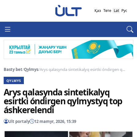
Қаз
Төте
Lat
Рус
Basty bet
/
Qylmys
/
Arys qalasynda sintetikalyq esirtki óndirgen q...
QYLMYS
Arys qalasynda sintetikalyq
esirtki óndirgen qylmystyq top
áshkerelendi
Ult portaly
12 mamyr, 2026, 15:39