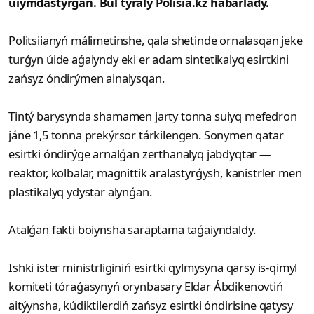
uiymdastyrǵan. Bul týraly Polisia.kz habarlady.
Politsiianyń málimetinshe, qala shetinde ornalasqan jeke
turǵyn úide aǵaiyndy eki er adam sintetikalyq esirtkini
zańsyz óndirýmen ainalysqan.
Tintý barysynda shamamen jarty tonna suiyq mefedron
jáne 1,5 tonna prekýrsor tárkilengen. Sonymen qatar
esirtki óndirýge arnalǵan zerthanalyq jabdyqtar —
reaktor, kolbalar, magnittik aralastyrǵysh, kanistrler men
plastikalyq ydystar alynǵan.
Atalǵan fakti boiynsha saraptama taǵaiyndaldy.
Ishki ister ministrliginiń esirtki qylmysyna qarsy is-qimyl
komiteti tóraǵasynyń orynbasary Eldar Ábdikenovtiń
aitýynsha, kúdiktilerdiń zańsyz esirtki óndirisine qatysy