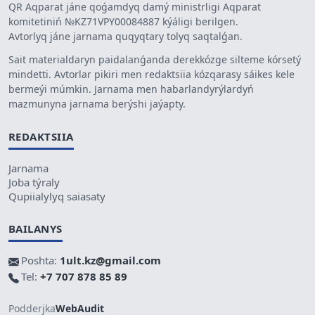
QR Aqparat jáne qoǵamdyq damý ministrligi Aqparat
komitetiniń №KZ71VPY00084887 kýáligi berilgen.
Avtorlyq jáne jarnama quqyqtary tolyq saqtalǵan.
Sait materialdaryn paidalanǵanda derekkózge silteme kórsetý
mindetti. Avtorlar pikiri men redaktsiia kózqarasy sáikes kele
bermeýi múmkin. Jarnama men habarlandyrýlardyń
mazmunyna jarnama berýshi jaýapty.
REDAKTSIIA
Jarnama
Joba týraly
Qupiialylyq saiasaty
BAILANYS
Poshta:
1ult.kz@gmail.com
Tel:
+7 707 878 85 89
Podderjka
WebAudit