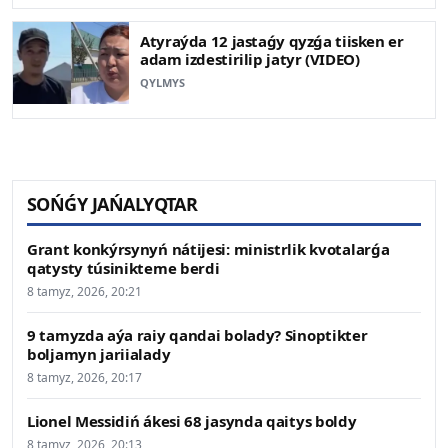
Atyraýda 12 jastaǵy qyzǵa tiisken er
adam izdestirilip jatyr (VIDEO)
QYLMYS
SOŃǴY JAŃALYQTAR
Grant konkýrsynyń nátijesi: ministrlik kvotalarǵa
qatysty túsinikteme berdi
8 tamyz, 2026, 20:21
9 tamyzda aýa raiy qandai bolady? Sinoptikter
boljamyn jariialady
8 tamyz, 2026, 20:17
Lionel Messidiń ákesi 68 jasynda qaitys boldy
8 tamyz, 2026, 20:13