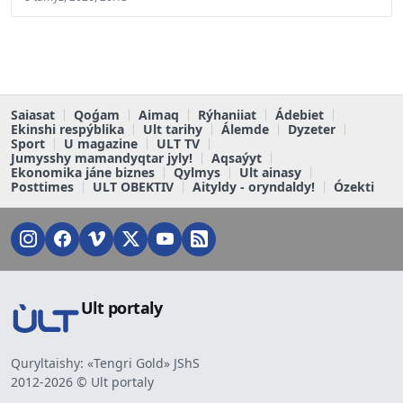
Saiasat
Qoǵam
Aimaq
Rýhaniiat
Ádebiet
Ekinshi respýblika
Ult tarihy
Álemde
Dyzeter
Sport
U magazine
ULT TV
Jumysshy mamandyqtar jyly!
Aqsaýyt
Ekonomika jáne biznes
Qylmys
Ult ainasy
Posttimes
ULT OBEKTIV
Aityldy - oryndaldy!
Ózekti
Ult portaly
Quryltaishy: «Tengri Gold» JShS
2012-2026 © Ult portaly