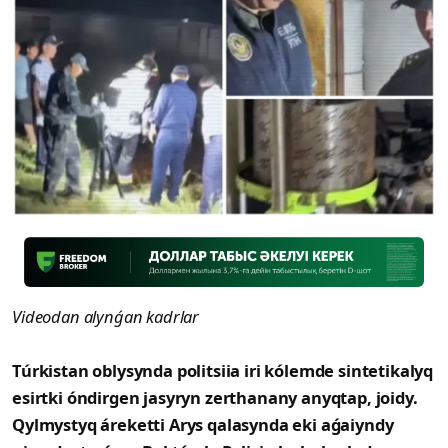
Videodan alynǵan kadrlar
Túrkistan oblysynda politsiia iri kólemde sintetikalyq
esirtki óndirgen jasyryn zerthanany anyqtap, joidy.
Qylmystyq áreketti Arys qalasynda eki aǵaiyndy