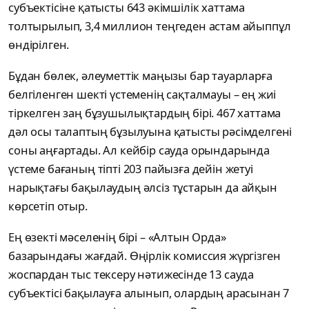
субъектісіне қатысты 643 әкімшілік хаттама
толтырылып, 3,4 миллион теңгеден астам айыппұл
өндірілген.
Бұдан бөлек, әлеуметтік маңызы бар тауарларға
белгіленген шекті үстеменің сақталмауы – ең жиі
тіркелген заң бұзушылықтардың бірі. 467 хаттама
дәл осы талаптың бұзылуына қатысты рәсімделгені
соны аңғартады. Ал кейбір сауда орындарында
үстеме бағаның тіпті 203 пайызға дейін жетуі
нарықтағы бақылаудың әлсіз тұстарын да айқын
көрсетіп отыр.
Ең өзекті мәселенің бірі – «Алтын Орда»
базарындағы жағдай. Өңірлік комиссия жүргізген
жоспардан тыс тексеру нәтижесінде 13 сауда
субъектісі бақылауға алынып, олардың арасынан 7