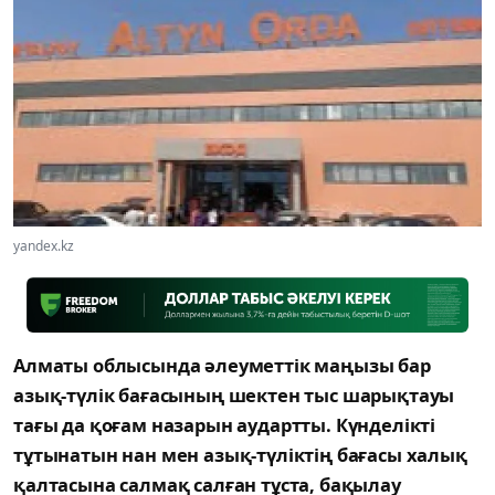
yandex.kz
Алматы облысында әлеуметтік маңызы бар
азық-түлік бағасының шектен тыс шарықтауы
тағы да қоғам назарын аудартты. Күнделікті
тұтынатын нан мен азық-түліктің бағасы халық
қалтасына салмақ салған тұста, бақылау