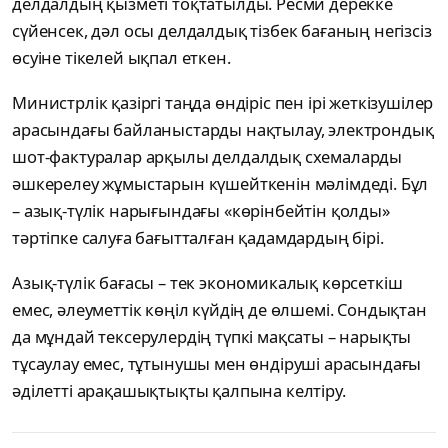
делдалдың қызметі тоқтатылды. Ресми дерекке
сүйенсек, дәл осы делдалдық тізбек бағаның негізсіз
өсуіне тікелей ықпал еткен.
Министрлік қазіргі таңда өндіріс пен ірі жеткізушілер
арасындағы байланыстарды нақтылау, электрондық
шот-фактуралар арқылы делдалдық схемаларды
әшкерелеу жұмыстарын күшейткенін мәлімдеді. Бұл
– азық-түлік нарығындағы «көрінбейтін қолды»
тәртіпке салуға бағытталған қадамдардың бірі.
Азық-түлік бағасы – тек экономикалық көрсеткіш
емес, әлеуметтік көңіл күйдің де өлшемі. Сондықтан
да мұндай тексерулердің түпкі мақсаты – нарықты
тұсаулау емес, тұтынушы мен өндіруші арасындағы
әділетті арақашықтықты қалпына келтіру.