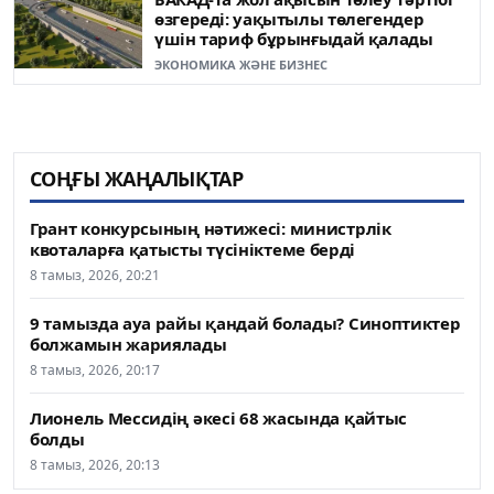
өзгереді: уақытылы төлегендер
үшін тариф бұрынғыдай қалады
ЭКОНОМИКА ЖӘНЕ БИЗНЕС
СОҢҒЫ ЖАҢАЛЫҚТАР
Грант конкурсының нәтижесі: министрлік
квоталарға қатысты түсініктеме берді
8 тамыз, 2026, 20:21
9 тамызда ауа райы қандай болады? Синоптиктер
болжамын жариялады
8 тамыз, 2026, 20:17
Лионель Мессидің әкесі 68 жасында қайтыс
болды
8 тамыз, 2026, 20:13