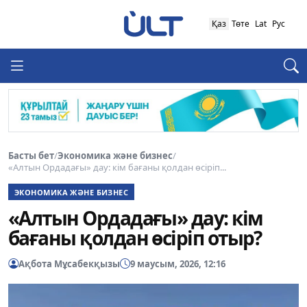
Қаз
Төте
Lat
Рус
Басты бет
/
Экономика және бизнес
/
«Алтын Ордадағы» дау: кім бағаны қолдан өсіріп...
ЭКОНОМИКА ЖӘНЕ БИЗНЕС
«Алтын Ордадағы» дау: кім
бағаны қолдан өсіріп отыр?
Ақбота Мұсабекқызы
9 маусым, 2026, 12:16