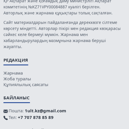
ҚР Ақпарат және қоғамдық даму министрлігі Ақпарат
комитетінің №KZ71VPY00084887 куәлігі берілген.
Авторлық және жарнама құқықтары толық сақталған.
Сайт материалдарын пайдаланғанда дереккөзге сілтеме
көрсету міндетті. Авторлар пікірі мен редакция көзқарасы
сәйкес келе бермеуі мүмкін. Жарнама мен
хабарландырулардың мазмұнына жарнама беруші
жауапты.
РЕДАКЦИЯ
Жарнама
Жоба туралы
Құпиялылық саясаты
БАЙЛАНЫС
Пошта:
1ult.kz@gmail.com
Тел:
+7 707 878 85 89