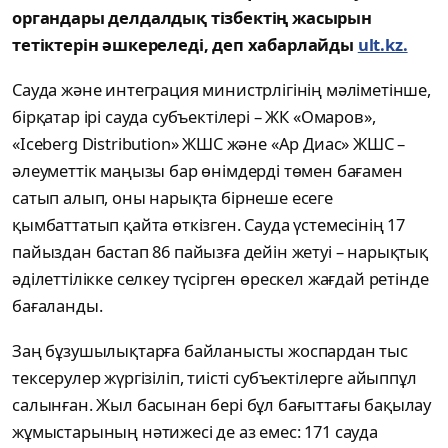
органдары делдалдық тізбектің жасырын
тетіктерін әшкереледі, деп хабарлайды
ult.kz.
Сауда және интеграция министрлігінің мәліметінше,
бірқатар ірі сауда субъектілері – ЖК «Омаров»,
«Iceberg Distribution» ЖШС және «Ар Диас» ЖШС –
әлеуметтік маңызы бар өнімдерді төмен бағамен
сатып алып, оны нарықта бірнеше есеге
қымбаттатып қайта өткізген. Сауда үстемесінің 17
пайыздан бастап 86 пайызға дейін жетуі – нарықтық
әділеттілікке селкеу түсірген өрескел жағдай ретінде
бағаланды.
Заң бұзушылықтарға байланысты жоспардан тыс
тексерулер жүргізіліп, тиісті субъектілерге айыппұл
салынған. Жыл басынан бері бұл бағыттағы бақылау
жұмыстарының нәтижесі де аз емес: 171 сауда