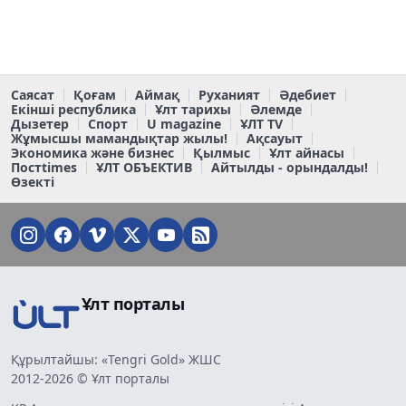
Саясат
Қоғам
Аймақ
Руханият
Әдебиет
Екінші республика
Ұлт тарихы
Әлемде
Дызетер
Спорт
U magazine
ҰЛТ TV
Жұмысшы мамандықтар жылы!
Ақсауыт
Экономика және бизнес
Қылмыс
Ұлт айнасы
Постtimes
ҰЛТ ОБЪЕКТИВ
Айтылды - орындалды!
Өзекті
Ұлт порталы
Құрылтайшы: «Tengri Gold» ЖШС
2012-2026 © Ұлт порталы