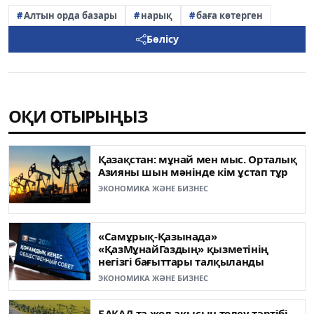
Алтын орда базары
нарық
баға көтерген
Бөлісу
ОҚИ ОТЫРЫҢЫЗ
Қазақстан: мұнай мен мыс. Орталық
Азияны шын мәнінде кім ұстап тұр
ЭКОНОМИКА ЖӘНЕ БИЗНЕС
«Самұрық-Қазынада»
«ҚазМұнайГаздың» қызметінің
негізгі бағыттары талқыланды
ЭКОНОМИКА ЖӘНЕ БИЗНЕС
БАКАД-та жол ақысын төлеу тәртібі