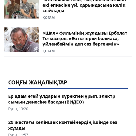
екі әпкесіне үй, қарындасына көлік
сыйлады
ҚОҒАМ
«Шал» фильмінің жұлдызы Ерболат
Тоғызақов: «Өз пәтерім болмаса,
үйленбеймін деп сөз бергенмін»
ҚОҒАМ
СОҢҒЫ ЖАҢАЛЫҚТАР
Ер адам өгей ұлдарын күрекпен ұрып, электр
сымын денесіне басқан (ВИДЕО)
Бүгін, 13:20
29 жастағы келіншек контейнердің ішінде көз
жұмды
Бүгін, 11:57