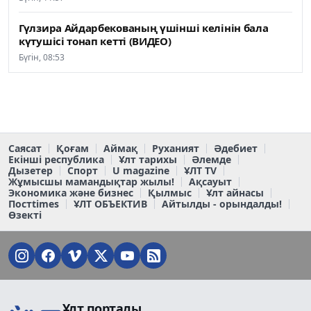
Гүлзира Айдарбекованың үшінші келінін бала
күтушісі тонап кетті (ВИДЕО)
Бүгін, 08:53
Саясат
Қоғам
Аймақ
Руханият
Әдебиет
Екінші республика
Ұлт тарихы
Әлемде
Дызетер
Спорт
U magazine
ҰЛТ TV
Жұмысшы мамандықтар жылы!
Ақсауыт
Экономика және бизнес
Қылмыс
Ұлт айнасы
Постtimes
ҰЛТ ОБЪЕКТИВ
Айтылды - орындалды!
Өзекті
Ұлт порталы