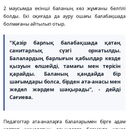
2 маусымда екінші баланың көз жұмғаны белгілі
болды. Екі оқиғада да ауру ошағы балабақшада
болмағаны айтылып отыр.
"Қазір барлық балабақшада қатаң
санитарлық сүзгі орнатылды.
Балалардың барлығын қабылдар кезде
қызуын өлшейді, тамағы мен терісін
қарайды. Баланың қандайда бір
шағымдары болса, бірден ата-анасы мен
жедел жәрдем шақырады", - дейді
Сағиева.
Педагогтар ата-аналарға балаларымен бірге адам