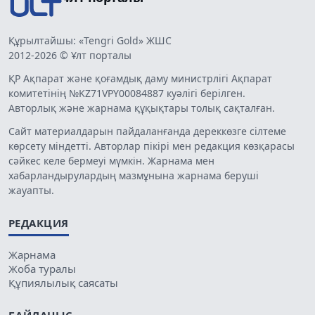
Құрылтайшы: «Tengri Gold» ЖШС
2012-2026 © Ұлт порталы
ҚР Ақпарат және қоғамдық даму министрлігі Ақпарат
комитетінің №KZ71VPY00084887 куәлігі берілген.
Авторлық және жарнама құқықтары толық сақталған.
Сайт материалдарын пайдаланғанда дереккөзге сілтеме
көрсету міндетті. Авторлар пікірі мен редакция көзқарасы
сәйкес келе бермеуі мүмкін. Жарнама мен
хабарландырулардың мазмұнына жарнама беруші
жауапты.
РЕДАКЦИЯ
Жарнама
Жоба туралы
Құпиялылық саясаты