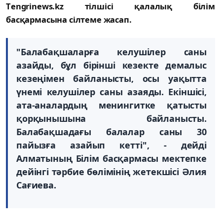
Тengrinews.kz тілшісі қалалық білім
басқармасына сілтеме жасап.
"Балабақшаларға келушілер саны
азайды, бұл бірінші кезекте демалыс
кезеңімен байланысты, осы уақытта
үнемі келушілер саны азаяды. Екіншісі,
ата-аналардың менингитке қатысты
қорқынышына байланысты.
Балабақшадағы балалар саны 30
пайызға азайып кетті", - дейді
Алматының Білім басқармасы мектепке
дейінгі тәрбие бөлімінің жетекшісі Әлия
Сағиева.