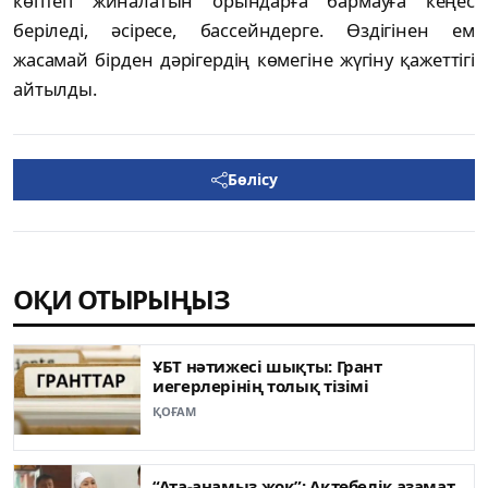
көптеп жиналатын орындарға бармауға кеңес
беріледі, әсіресе, бассейндерге. Өздігінен ем
жасамай бірден дәрігердің көмегіне жүгіну қажеттігі
айтылды.
Бөлісу
ОҚИ ОТЫРЫҢЫЗ
ҰБТ нәтижесі шықты: Грант
иегерлерінің толық тізімі
ҚОҒАМ
“Ата-анамыз жоқ”: Ақтөбелік азамат