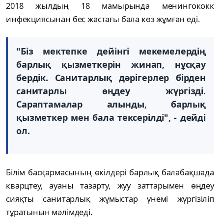
2018 жылдың 18 мамырында менингококк
инфекциясынан бес жастағы бала көз жұмған еді.
"Біз мектепке дейінгі мекемелердің
барлық қызметкерін жинап, нұсқау
бердік. Санитарлық дәрігерлер бірден
санитарлы өңдеу жүргізді.
Сараптамалар алынды, барлық
қызметкер мен бала тексерілді", - дейді
ол.
Білім басқармасының өкілдері барлық балабақшада
кварцтеу, ауаны тазарту, жуу заттарымен өңдеу
сияқты санитарлық жұмыстар үнемі жүргізіліп
тұратынын мәлімдеді.