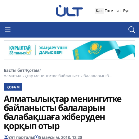
Қаз
Төте
Lat
Рус
Басты бет
/
Қоғам
/
Алматылықтар менингитке байланысты балаларын б...
ҚОҒАМ
Алматылықтар менингитке
байланысты балаларын
балабақшаға жіберуден
қорқып отыр
Ұлт порталы
5 маусым, 2018, 12:20