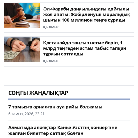
Әл-Фараби даңғылындағы қайғылы
жол апаты: Жәбірленуші моральдық
шығын 100 миллион теңге сұрады
ҚЫЛМЫС
Қостанайда заңсыз несие беріп, 1
млрд теңгеден астам табыс тапқан
тұрғын сотталды
ҚЫЛМЫС
СОҢҒЫ ЖАҢАЛЫҚТАР
7 тамызға арналған ауа райы болжамы
6 тамыз, 2026, 23:21
Алматыда алаяқтар Канье Уэсттің концертіне
жалған билеттер сатпақ болған