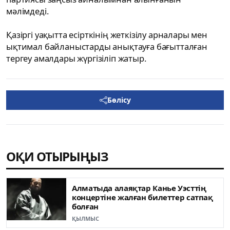
мәлімдеді.
Қазіргі уақытта есірткінің жеткізілу арналары мен
ықтимал байланыстарды анықтауға бағытталған
тергеу амалдары жүргізіліп жатыр.
Бөлісу
ОҚИ ОТЫРЫҢЫЗ
Алматыда алаяқтар Канье Уэсттің
концертіне жалған билеттер сатпақ
болған
ҚЫЛМЫС