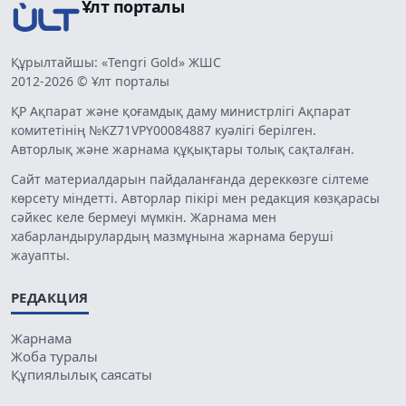
Ұлт порталы
Құрылтайшы: «Tengri Gold» ЖШС
2012-2026 © Ұлт порталы
ҚР Ақпарат және қоғамдық даму министрлігі Ақпарат
комитетінің №KZ71VPY00084887 куәлігі берілген.
Авторлық және жарнама құқықтары толық сақталған.
Сайт материалдарын пайдаланғанда дереккөзге сілтеме
көрсету міндетті. Авторлар пікірі мен редакция көзқарасы
сәйкес келе бермеуі мүмкін. Жарнама мен
хабарландырулардың мазмұнына жарнама беруші
жауапты.
РЕДАКЦИЯ
Жарнама
Жоба туралы
Құпиялылық саясаты