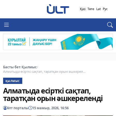
Қаз
Төте
Lat
Рус
Басты бет
/
Қылмыс
/
Алматыда есірткі сақтап, таратқан орын әшкерел...
ҚЫЛМЫС
Алматыда есірткі сақтап,
таратқан орын әшкереленді
Ұлт порталы
15 мамыр, 2026, 16:56