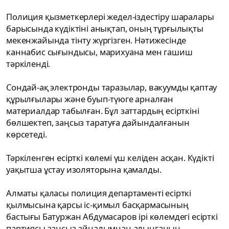
Полиция қызметкерлері жедел-іздестіру шаралары
барысында күдіктіні анықтап, оның тұрғылықты
мекенжайында тінту жүргізген. Нәтижесінде
каннабис сығындысы, марихуана мен гашиш
тәркіленді.
Сондай-ақ электронды таразылар, вакуумды қаптау
құрылғылары және буып-түюге арналған
материалдар табылған. Бұл заттардың есірткіні
бөлшектеп, заңсыз таратуға дайындалғанын
көрсетеді.
Тәркіленген есірткі көлемі үш келіден асқан. Күдікті
уақытша ұстау изоляторына қамалды.
Алматы қаласы полиция департаменті есірткі
қылмысына қарсы іс-қимыл басқармасының
бастығы Батуржан Абдумасаров ірі көлемдегі есірткі
партиясы заңсыз айналымнан алынғанын