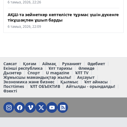
6 тамыз, 2026, 22:26
АҚШ-та зейнеткер кептелісте тұрмас үшін дүкенге
тікұшақпен ұшып барды
6 тамыз, 2026, 22:09
Саясат
Қоғам
Аймақ
Руханият
Әдебиет
Екінші республика
Ұлт тарихы
Әлемде
Дызетер
Спорт
U magazine
ҰЛТ TV
Жұмысшы мамандықтар жылы!
Ақсауыт
Экономика және бизнес
Қылмыс
Ұлт айнасы
Постtimes
ҰЛТ ОБЪЕКТИВ
Айтылды - орындалды!
Өзекті