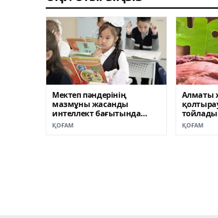
Мектеп пәндерінің
Алматы 
мазмұны жасанды
қолтыра
интеллект бағытында
тойлады
жаңартылуда
ҚОҒАМ
ҚОҒАМ