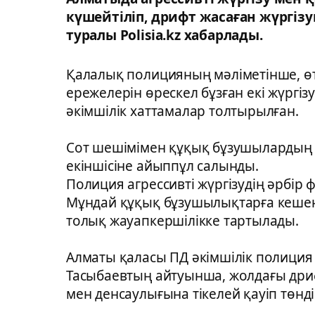
күшейтіліп, дрифт жасаған жүргіз
туралы Polisia.kz хабарлады.
Қалалық полицияның мәліметінше, өт
ережелерін өрескел бұзған екі жүргі
әкімшілік хаттамалар толтырылған.
Сот шешімімен құқық бұзушылардың бі
екіншісіне айыппұл салынды.
Полиция агрессивті жүргізудің әрбір 
Мұндай құқық бұзушылықтарға кешенді
толық жауапкершілікке тартылады.
Алматы қаласы ПД әкімшілік полиция
Тасыбаевтың айтуынша, жолдағы дрифт
мен денсаулығына тікелей қауіп төнді