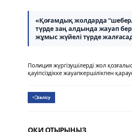
«Қоғамдық жолдарда “шеберлі
түрде заң алдында жауап бер
жұмыс жүйелі түрде жалғасады
Полиция жүргізушілерді жол қозғалы
қауіпсіздікке жауапкершілікпен қара
Бөлісу
ОҚИ ОТЫРЫҢЫЗ