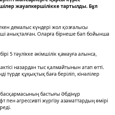
ушілер жауапкершілікке тартылды. Бұл
кен демалыс күндері жол қозғалысы
зуші анықталған. Оларға бірнеше бап бойынша
рі 5 тәулікке әкімшілік қамауға алынса,
фактісі назардан тыс қалмайтынын атап өтті.
 түрде құқықтық баға беріліп, кінәлілер
 басқармасының бастығы Әбдінұр
 пен агрессивті жүргізу азаматтардың өмірі
реді.