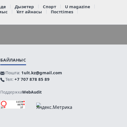
де
Дызетер
Спорт
U magazine
мыс
Ұлт айнасы
Постtimes
БАЙЛАНЫС
Пошта:
1ult.kz@gmail.com
Тел:
+7 707 878 85 89
Поддержка
WebAudit