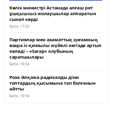
Көлік министрі Астанада алғаш рет
ұшқышсыз жолаушылар аппаратын
сынап көрді
Бүгін, 17:32
Партиялар мен азаматтық қоғамның
өзара іс-қимылы жүйелі негізде артып
келеді – «Sarap» клубының
сарапшылары
Бүгін, 16:54
Роза Әлқожа радикалды діни
топтардың қысымына тап болғанын
айтты
Бүгін, 16:54