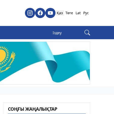
Қаз
Төте
Lat
Рус
СОҢҒЫ ЖАҢАЛЫҚТАР