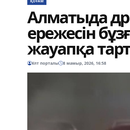
ҚОҒАМ
Алматыда др
ережесін бұз
жауапқа тар
Ұлт порталы
8 мамыр, 2026, 16:58