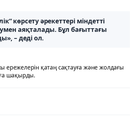
к” көрсету әрекеттері міндетті
умен аяқталады. Бұл бағыттағы
», – деді ол.
сы ережелерін қатаң сақтауға және жолдағы
уға шақырды.