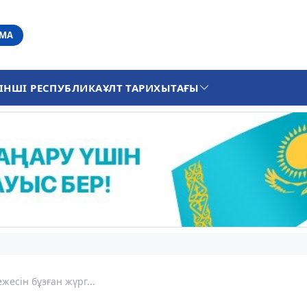
АМА
ІНШІ РЕСПУБЛИКА
ҰЛТ ТАРИХЫ
ТАҒЫ
есін бұзған жүрг...