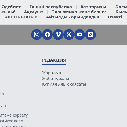
Әдебиет
Екінші республика
Ұлт тарихы
Әлем
 жылы!
Ақсауыт
Экономика және бизнес
Қыл
ҰЛТ ОБЪЕКТИВ
Айтылды - орындалды!
Өзекті
РЕДАКЦИЯ
Жарнама
Жоба туралы
Құпиялылық саясаты
рат
ған.
лтеме көрсету
 сәйкес келе
ың мазмұнына