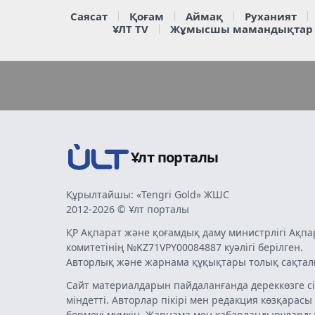
Саясат
Қоғам
Аймақ
Руханият
ҰЛТ TV
Жұмысшы мамандықтар
Ұлт порталы
Құрылтайшы: «Tengri Gold» ЖШС
2012-2026 © Ұлт порталы
ҚР Ақпарат және қоғамдық даму министрлігі Ақпа
комитетінің №KZ71VPY00084887 куәлігі берілген.
Авторлық және жарнама құқықтары толық сақтал
Сайт материалдарын пайдаланғанда дереккөзге сі
міндетті. Авторлар пікірі мен редакция көзқарасы
бермеуі мүмкін. Жарнама мен хабарландырулард