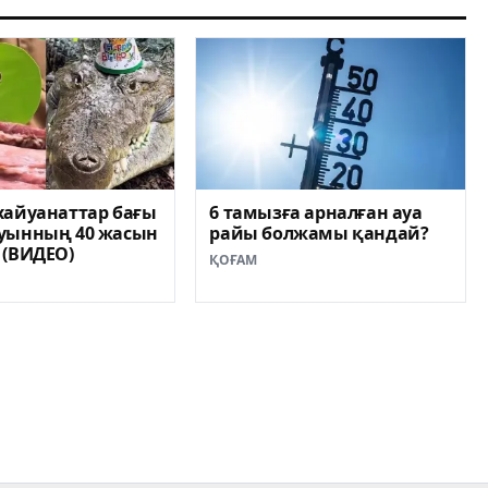
хайуанаттар бағы
6 тамызға арналған ауа
уынның 40 жасын
райы болжамы қандай?
 (ВИДЕО)
ҚОҒАМ