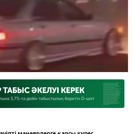
ауіпті маневрлерге қарсы күрес