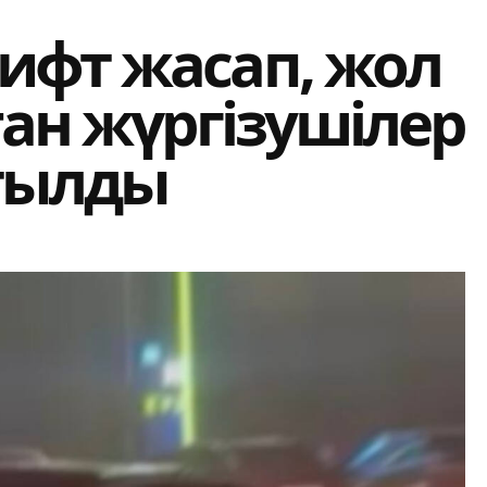
ифт жасап, жол
ған жүргізушілер
тылды