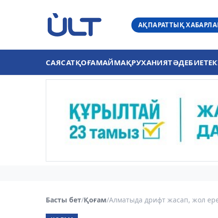
АҚПАРАТТЫҚ ХАБАРЛ
САЯСАТ
ҚОҒАМ
АЙМАҚ
РУХАНИЯТ
ӘДЕБИЕТ
ЕК
Басты бет
/
Қоғам
/
Алматыда дрифт жасап, жол ереж