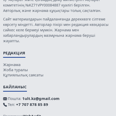
комитетінің №KZ71VPY00084887 куәлігі берілген.
Авторлық және жарнама құқықтары толық сақталған.
Сайт материалдарын пайдаланғанда дереккөзге сілтеме
көрсету міндетті. Авторлар пікірі мен редакция көзқарасы
сәйкес келе бермеуі мүмкін. Жарнама мен
хабарландырулардың мазмұнына жарнама беруші
жауапты.
РЕДАКЦИЯ
Жарнама
Жоба туралы
Құпиялылық саясаты
БАЙЛАНЫС
Пошта:
1ult.kz@gmail.com
Тел:
+7 707 878 85 89