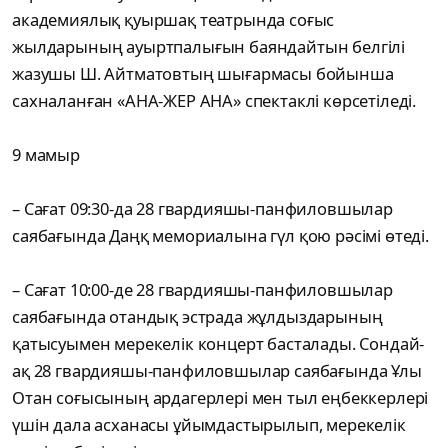
академиялық қуыршақ театрында соғыс
жылдарының ауыртпалығын баяндайтын белгілі
жазушы Ш. Айтматовтың шығармасы бойынша
сахналанған «АНА-ЖЕР АНА» спектаклі көрсетіледі.
9 мамыр
– Сағат 09:30-да 28 гвардияшы-панфиловшылар
саябағында Даңқ мемориалына гүл қою рәсімі өтеді.
– Сағат 10:00-де 28 гвардияшы-панфиловшылар
саябағында отандық эстрада жұлдыздарының
қатысуымен мерекелік концерт басталады. Сондай-
ақ 28 гвардияшы-панфиловшылар саябағында Ұлы
Отан соғысының ардагерлері мен тыл еңбеккерлері
үшін дала асханасы ұйымдастырылып, мерекелік