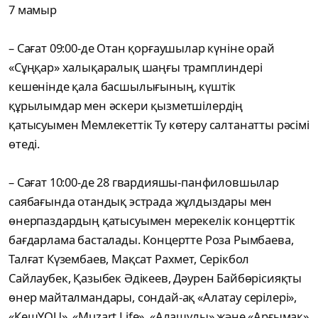
7 мамыр
– Сағат 09:00-де Отан қорғаушылар күніне орай
«Сұңқар» халықаралық шаңғы трамплиндері
кешенінде қала басшылығының, күштік
құрылымдар мен әскери қызметшілердің
қатысуымен Мемлекеттік Ту көтеру салтанатты рәсімі
өтеді.
– Сағат 10:00-де 28 гвардияшы-панфиловшылар
саябағында отандық эстрада жұлдыздары мен
өнерпаздардың қатысуымен мерекелік концерттік
бағдарлама басталады. Концертте Роза Рымбаева,
Талғат Күзембаев, Мақсат Рахмет, Серікбол
Сайлаубек, Қазыбек Әдікеев, Дәурен Байбөрісияқты
өнер майталмандары, сондай-ақ «Алатау серілері»,
«КешYOU», «Muzart Life», «Алашұлы» және «Арғымақ»