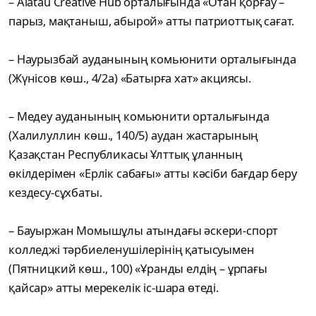
– Alatau Creative Hub орталығында «Отан қорғау –
парыз, мақтаныш, абырой» атты патриоттық сағат.
– Наурызбай ауданының комьюнити орталығында
(Жүнісов көш., 4/2а) «Батырға хат» акциясы.
– Медеу ауданының комьюнити орталығында
(Халилуллин көш., 140/5) аудан жастарының
Қазақстан Республикасы Ұлттық ұланның
өкілдерімен «Ерлік сабағы» атты кәсіби бағдар беру
кездесу-сұхбаты.
– Бауыржан Момышұлы атындағы әскери-спорт
колледжі тәрбиеленушілерінің қатысуымен
(Пятницкий көш., 100) «Ұранды елдің – ұрпағы
қайсар» атты мерекелік іс-шара өтеді.