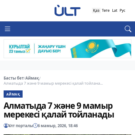
Қаз
Төте
Lat
Рус
Басты бет
/
Аймақ
/
Алматыда 7 және 9 мамыр мерекесі қалай тойлана...
АЙМАҚ
Алматыда 7 және 9 мамыр
мерекесі қалай тойланады
Ұлт порталы
6 мамыр, 2026, 18:46