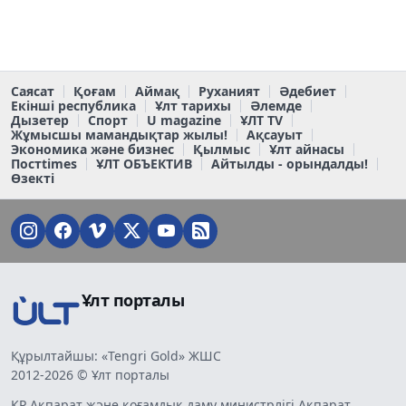
Саясат
Қоғам
Аймақ
Руханият
Әдебиет
Екінші республика
Ұлт тарихы
Әлемде
Дызетер
Спорт
U magazine
ҰЛТ TV
Жұмысшы мамандықтар жылы!
Ақсауыт
Экономика және бизнес
Қылмыс
Ұлт айнасы
Постtimes
ҰЛТ ОБЪЕКТИВ
Айтылды - орындалды!
Өзекті
Ұлт порталы
Құрылтайшы: «Tengri Gold» ЖШС
2012-2026 © Ұлт порталы
ҚР Ақпарат және қоғамдық даму министрлігі Ақпарат