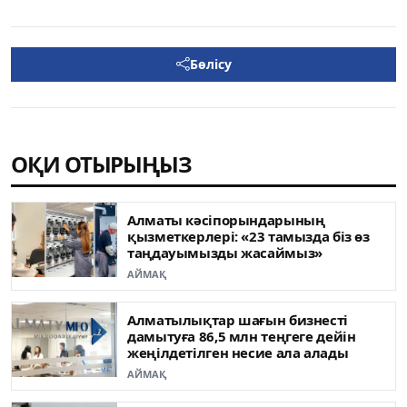
Бөлісу
ОҚИ ОТЫРЫҢЫЗ
Алматы кәсіпорындарының
қызметкерлері: «23 тамызда біз өз
таңдауымызды жасаймыз»
АЙМАҚ
Алматылықтар шағын бизнесті
дамытуға 86,5 млн теңгеге дейін
жеңілдетілген несие ала алады
АЙМАҚ