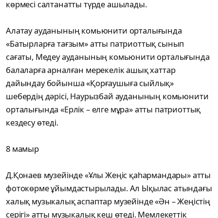
көрмесі салтанатты түрде ашылады.
Алатау ауданының комьюнити орталығында
«Батырларға тағзым» атты патриоттық сынып
сағаты, Медеу ауданының комьюнити орталығында
балаларға арналған мерекелік ашық хаттар
дайындау бойынша «Қорғаушыға сыйлық»
шебердің дәрісі, Наурызбай ауданының комьюнити
орталығында «Ерлік – елге мұра» атты патриоттық
кездесу өтеді.
8 мамыр
Д.Қонаев музейінде «Ұлы Жеңіс қаһармандары» атты
фотокөрме ұйымдастырылады. Ал Ықылас атындағы
халық музыкалық аспаптар музейінде «Ән – Жеңістің
серігі» атты музыкалық кеш өтеді. Мемлекеттік