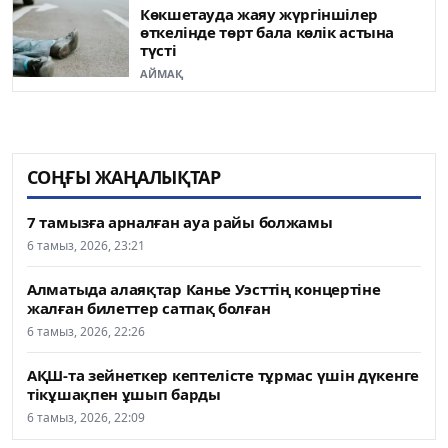
Көкшетауда жаяу жүргіншілер
өткелінде төрт бала көлік астына
түсті
АЙМАҚ
СОҢҒЫ ЖАҢАЛЫҚТАР
7 тамызға арналған ауа райы болжамы
6 тамыз, 2026, 23:21
Алматыда алаяқтар Канье Уэсттің концертіне
жалған билеттер сатпақ болған
6 тамыз, 2026, 22:26
АҚШ-та зейнеткер кептелісте тұрмас үшін дүкенге
тікұшақпен ұшып барды
6 тамыз, 2026, 22:09