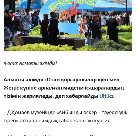
Фото: Алматы әкімдігі
Алматы әкімдігі Отан қорғаушылар күні мен
Жеңіс күніне арналған мәдени іс-шаралардың
тізімін жариялады, деп хабарлайды
Ult.kz
.
– Д.Қонаев музейінде «Айбынды әскер – тәуелсіздік
тірегі» атты танымдық сабақ және экскурсия.