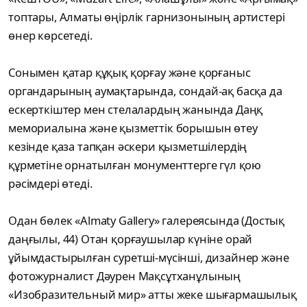
топтары, Алматы өңірлік гарнизонының артистері
өнер көрсетеді.
Сонымен қатар құқық қорғау және қорғаныс
органдарының аумақтарында, сондай-ақ басқа да
ескерткіштер мен стелалардың жанында Даңқ
мемориалына және қызметтік борышын өтеу
кезінде қаза тапқан әскери қызметшілердің
құрметіне орнатылған монументтерге гүл қою
рәсімдері өтеді.
Одан бөлек «Almaty Gallery» галереясында (Достық
даңғылы, 44) Отан қорғаушылар күніне орай
ұйымдастырылған суретші-мүсінші, дизайнер және
фотожурналист Дәурен Мақсұтханұлының
«Изобразительный мир» атты жеке шығармашылық