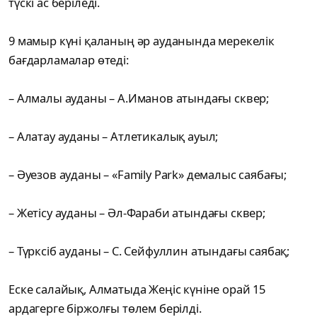
түскі ас беріледі.
9 мамыр күні қаланың әр ауданында мерекелік
бағдарламалар өтеді:
– Алмалы ауданы – А.Иманов атындағы сквер;
– Алатау ауданы – Атлетикалық ауыл;
– Әуезов ауданы – «Family Park» демалыс саябағы;
– Жетісу ауданы – Әл-Фараби атындағы сквер;
– Түрксіб ауданы – С. Сейфуллин атындағы саябақ;
Еске салайық, Алматыда Жеңіс күніне орай 15
ардагерге біржолғы төлем берілді.