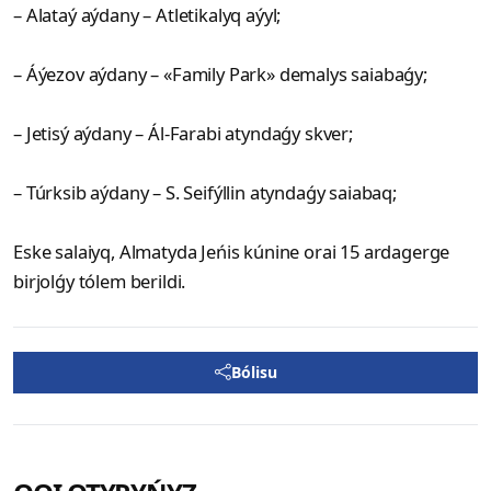
– Alataý aýdany – Atletikalyq aýyl;
– Áýezov aýdany – «Family Park» demalys saiabaǵy;
– Jetisý aýdany – Ál-Farabi atyndaǵy skver;
– Túrksib aýdany – S. Seifýllin atyndaǵy saiabaq;
Eske salaiyq, Almatyda Jeńis kúnine orai 15 ardagerge
birjolǵy tólem berildi.
Bólisu