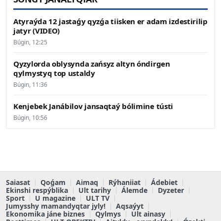
Atyraýda 12 jastaǵy qyzǵa tiisken er adam izdestirilip
jatyr (VIDEO)
Búgin, 12:25
Qyzylorda oblysynda zańsyz altyn óndirgen
qylmystyq top ustaldy
Búgin, 11:36
Kenjebek Janábilov jansaqtaý bólimine tústi
Búgin, 10:56
Saiasat
Qoǵam
Aimaq
Rýhaniiat
Ádebiet
Ekinshi respýblika
Ult tarihy
Álemde
Dyzeter
Sport
U magazine
ULT TV
Jumysshy mamandyqtar jyly!
Aqsaýyt
Ekonomika jáne biznes
Qylmys
Ult ainasy