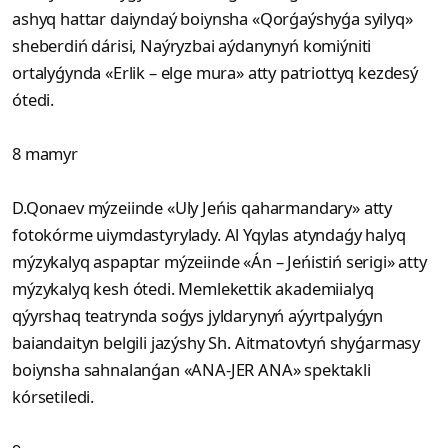
ashyq hattar daiyndaý boiynsha «Qorǵaýshyǵa syilyq»
sheberdiń dárisi, Naýryzbai aýdanynyń komiýniti
ortalyǵynda «Erlik – elge mura» atty patriottyq kezdesý
ótedi.
8 mamyr
D.Qonaev mýzeiinde «Uly Jeńis qaharmandary» atty
fotokórme uiymdastyrylady. Al Yqylas atyndaǵy halyq
mýzykalyq aspaptar mýzeiinde «Án – Jeńistiń serigi» atty
mýzykalyq kesh ótedi. Memlekettik akademiialyq
qýyrshaq teatrynda soǵys jyldarynyń aýyrtpalyǵyn
baiandaityn belgili jazýshy Sh. Aitmatovtyń shyǵarmasy
boiynsha sahnalanǵan «ANA-JER ANA» spektakli
kórsetiledi.