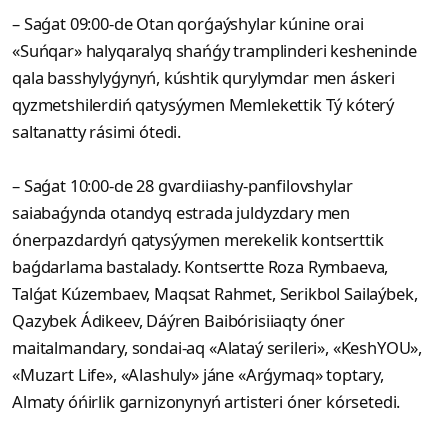
– Saǵat 09:00-de Otan qorǵaýshylar kúnine orai
«Suńqar» halyqaralyq shańǵy tramplinderi kesheninde
qala basshylyǵynyń, kúshtik qurylymdar men áskeri
qyzmetshilerdiń qatysýymen Memlekettik Tý kóterý
saltanatty rásimi ótedi.
– Saǵat 10:00-de 28 gvardiiashy-panfilovshylar
saiabaǵynda otandyq estrada juldyzdary men
ónerpazdardyń qatysýymen merekelik kontserttik
baǵdarlama bastalady. Kontsertte Roza Rymbaeva,
Talǵat Kúzembaev, Maqsat Rahmet, Serikbol Sailaýbek,
Qazybek Ádikeev, Dáýren Baibórisiiaqty óner
maitalmandary, sondai-aq «Alataý serileri», «KeshYOU»,
«Muzart Life», «Alashuly» jáne «Arǵymaq» toptary,
Almaty óńirlik garnizonynyń artisteri óner kórsetedi.