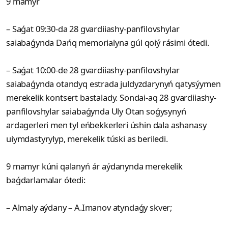
9 mamyr
– Saǵat 09:30-da 28 gvardiiashy-panfilovshylar
saiabaǵynda Dańq memorialyna gúl qoiý rásimi ótedi.
– Saǵat 10:00-de 28 gvardiiashy-panfilovshylar
saiabaǵynda otandyq estrada juldyzdarynyń qatysýymen
merekelik kontsert bastalady. Sondai-aq 28 gvardiiashy-
panfilovshylar saiabaǵynda Uly Otan soǵysynyń
ardagerleri men tyl eńbekkerleri úshin dala ashanasy
uiymdastyrylyp, merekelik túski as beriledi.
9 mamyr kúni qalanyń ár aýdanynda merekelik
baǵdarlamalar ótedi:
– Almaly aýdany – A.Imanov atyndaǵy skver;