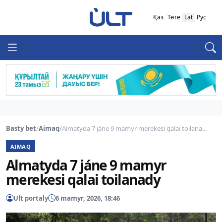
Қаз
Төте
Lat
Рус
Basty bet
/
Aimaq
/
Almatyda 7 jáne 9 mamyr merekesi qalai toilana...
AIMAQ
Almatyda 7 jáne 9 mamyr
merekesi qalai toilanady
Ult portaly
6 mamyr, 2026, 18:46