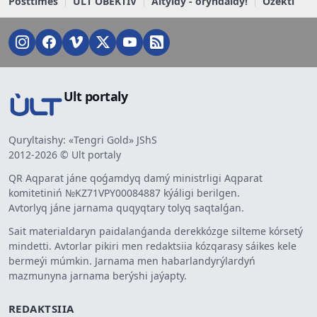
Posttimes
ULT OBEKTIV
Aityldy - oryndaldy!
Ózekti
Ult portaly
Quryltaishy: «Tengri Gold» JShS
2012-2026 © Ult portaly
QR Aqparat jáne qoǵamdyq damý ministrligi Aqparat
komitetiniń №KZ71VPY00084887 kýáligi berilgen.
Avtorlyq jáne jarnama quqyqtary tolyq saqtalǵan.
Sait materialdaryn paidalanǵanda derekkózge silteme kórsetý
mindetti. Avtorlar pikiri men redaktsiia kózqarasy sáikes kele
bermeýi múmkin. Jarnama men habarlandyrýlardyń
mazmunyna jarnama berýshi jaýapty.
REDAKTSIIA