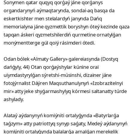
Sonymen qatar quqyq qorǵaý jáne qorǵanys
organdarynyń aýmaqtarynda, sondai-aq basqa da
eskertkishter men stelalardyń janynda Dańq
memorialyna jáne qyzmettik boryshyn óteý kezinde qaza
tapqan áskeri qyzmetshilerdiń qurmetine ornatylǵan
monýmentterge gúl qoiý rásimderi ótedi.
Odan bólek «Almaty Gallery» galereiasynda (Dostyq
dańǵyly, 44) Otan qorǵaýshylar kúnine orai
uiymdastyrylǵan sýretshi-músinshi, dizainer jáne
fotojýrnalist Dáýren Maqsuthanulynyń «Izobrazitelnyi
mir» atty jeke shyǵarmashylyq kórmesi saltanatty túrde
ashylady.
Alataý aýdanynyń komiýniti ortalyǵynda «Batyrlarǵa
taǵzym» atty patriottyq synyp saǵaty, Medeý aýdanynyń
komiýniti ortalyǵynda balalarǵa arnalǵan merekelik