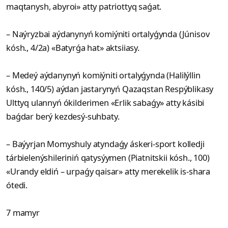
maqtanysh, abyroi» atty patriottyq saǵat.
– Naýryzbai aýdanynyń komiýniti ortalyǵynda (Júnisov
kósh., 4/2a) «Batyrǵa hat» aktsiiasy.
– Medeý aýdanynyń komiýniti ortalyǵynda (Halilýllin
kósh., 140/5) aýdan jastarynyń Qazaqstan Respýblikasy
Ulttyq ulannyń ókilderimen «Erlik sabaǵy» atty kásibi
baǵdar berý kezdesý-suhbaty.
– Baýyrjan Momyshuly atyndaǵy áskeri-sport kolledji
tárbielenýshileriniń qatysýymen (Piatnitskii kósh., 100)
«Urandy eldiń – urpaǵy qaisar» atty merekelik is-shara
ótedi.
7 mamyr