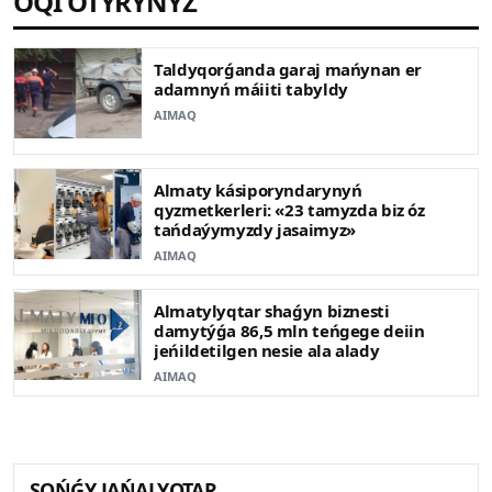
OQI OTYRYŃYZ
Taldyqorǵanda garaj mańynan er
adamnyń máiiti tabyldy
AIMAQ
Almaty kásiporyndarynyń
qyzmetkerleri: «23 tamyzda biz óz
tańdaýymyzdy jasaimyz»
AIMAQ
Almatylyqtar shaǵyn biznesti
damytýǵa 86,5 mln teńgege deiin
jeńildetilgen nesie ala alady
AIMAQ
SOŃǴY JAŃALYQTAR