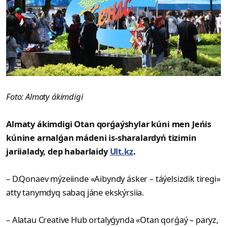
Foto: Almaty ákimdigi
Almaty ákimdigi Otan qorǵaýshylar kúni men Jeńis
kúnine arnalǵan mádeni is-sharalardyń tizimin
jariialady, dep habarlaidy
Ult.kz
.
– D.Qonaev mýzeiinde «Aibyndy ásker – táýelsizdik tiregi»
atty tanymdyq sabaq jáne ekskýrsiia.
– Alatau Creative Hub ortalyǵynda «Otan qorǵaý – paryz,