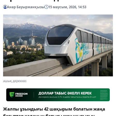
Анар Бауыржанқызы
15 маусым, 2026, 14:53
ашық дереккөз
Жалпы ұзындығы 42 шақырым болатын жаңа
бағыттар қаланың батысы мен шығысын