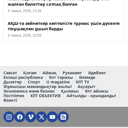
жалған билеттер сатпақ болған
6 тамыз, 2026, 22:26
АҚШ-та зейнеткер кептелісте тұрмас үшін дүкенге
тікұшақпен ұшып барды
6 тамыз, 2026, 22:09
Саясат
Қоғам
Аймақ
Руханият
Әдебиет
Екінші республика
Ұлт тарихы
Әлемде
Дызетер
Спорт
U magazine
ҰЛТ TV
Жұмысшы мамандықтар жылы!
Ақсауыт
Экономика және бизнес
Қылмыс
Ұлт айнасы
Постtimes
ҰЛТ ОБЪЕКТИВ
Айтылды - орындалды!
Өзекті