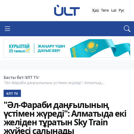
Қаз
Төте
Lat
Рус
Басты бет
/
ҰЛТ TV
/
"Әл-Фараби даңғылының үстімен жүреді": Алматыд...
ҰЛТ TV
"Әл-Фараби даңғылының
үстімен жүреді": Алматыда екі
желіден тұратын Sky Train
жүйесі салынады