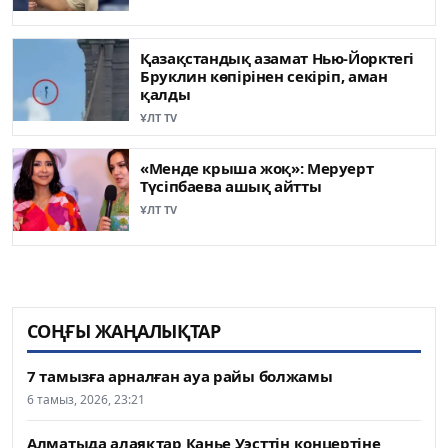
Қазақстандық азамат Нью-Йорктегі
Бруклин көпірінен секіріп, аман
қалды
ҰЛТ TV
«Менде крыша жоқ»: Меруерт
Түсіпбаева ашық айтты
ҰЛТ TV
СОҢҒЫ ЖАҢАЛЫҚТАР
7 тамызға арналған ауа райы болжамы
6 тамыз, 2026, 23:21
Алматыда алаяқтар Канье Уэсттің концертіне