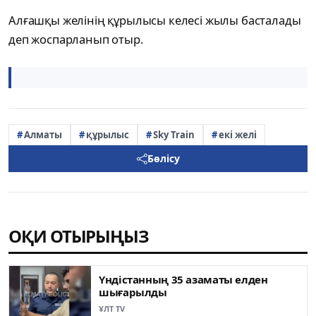
Алғашқы желінің құрылысы келесі жылы басталады
деп жоспарланып отыр.
Алматы
құрылыс
Sky Train
екі желі
Бөлісу
ОҚИ ОТЫРЫҢЫЗ
Үндістанның 35 азаматы елден
шығарылды
ҰЛТ TV