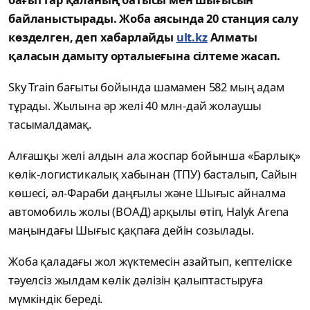
байланыстырады. Жоба аясында 20 станция салу
көзделген, деп хабарлайды
ult.kz
Алматы
қаласын дамыту орталыеғына сілтеме жасап.
Sky Train бағыты бойында шамамен 582 мың адам
тұрады. Жылына әр желі 40 млн-дай жолаушы
тасымалдамақ.
Алғашқы желі алдын ала жоспар бойынша «Барлық»
көлік-логистикалық хабынан (ТПУ) басталып, Сайын
көшесі, әл-Фараби даңғылы және Шығыс айналма
автомобиль жолы (ВОАД) арқылы өтіп, Halyk Arena
маңындағы Шығыс қақпаға дейін созылады.
Жоба қаладағы жол жүктемесін азайтып, кептеліске
тәуелсіз жылдам көлік дәлізін қалыптастыруға
мүмкіндік береді.