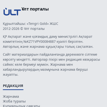
Ұлт порталы
Құрылтайшы: «Tengri Gold» ЖШС
2012-2026 © Ұлт порталы
ҚР Ақпарат және қоғамдық даму министрлігі Ақпарат
комитетінің №KZ71VPY00084887 куәлігі берілген.
Авторлық және жарнама құқықтары толық сақталған.
Сайт материалдарын пайдаланғанда дереккөзге сілтеме
көрсету міндетті. Авторлар пікірі мен редакция көзқарасы
сәйкес келе бермеуі мүмкін. Жарнама мен
хабарландырулардың мазмұнына жарнама беруші
жауапты.
РЕДАКЦИЯ
Жарнама
Жоба туралы
Құпиялылық саясаты