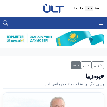
Рус
Lat
Төте
Қаз
كىرىل
لاتىن
تٶتە
#پوەزييا
وسى تەگ بويىنشا جاريالانعان ماتەريالدار.