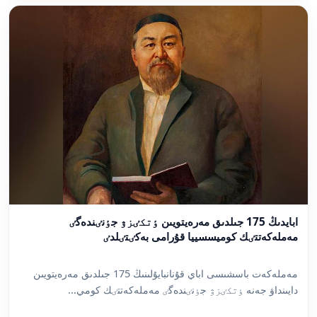
ابايدىڭ 175 جىلدىق مەرەيتويىن ٶتكٸزۋ جٶنٸندەگٸ
مەملەكەتتٸك كوميسسييا قۇرامى بەكٸتٸلدٸ
مەملەكەت باسشىسى اباي قۇنانبايۇلىنىڭ 175 جىلدىق مەرەيتويىن
دايىنداۋ جەنە ٶتكٸزۋ جٶنٸندەگٸ مەملەكەتتٸك كومي...