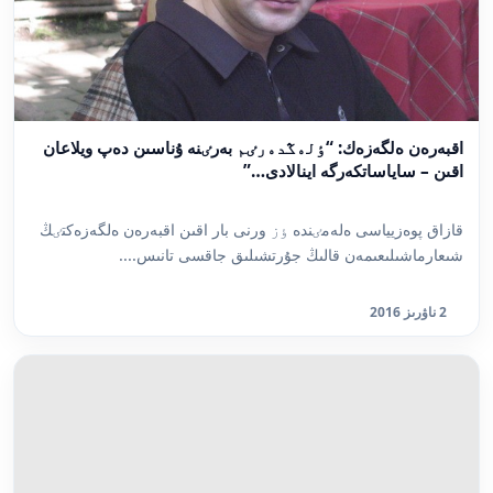
اقبەرەن ەلگەزەك: “ٶلەڭدەرٸم بەرٸنە ۇناسىن دەپ ويلاعان
اقىن – ساياساتكەرگە اينالادى…”
قازاق پوەزيياسى ەلەمٸندە ٶز ورنى بار اقىن اقبەرەن ەلگەزەكتٸڭ
شىعارماشىلىعىمەن قالىڭ جۇرتشىلىق جاقسى تانىس....
2 ناۋرىز 2016