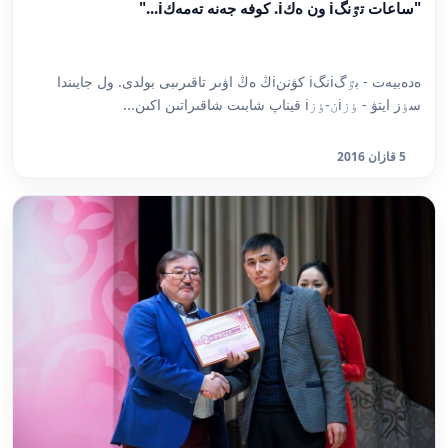
"ساعات تٷنگi ون ەكi. كوفە جەنە تەمەكi..."
ەدەبيەت - بٷگiنگi كۋننiڭ ەڭ اۋىر تاقىرىبى بولدى. ول جايىندا
سٶز ايتۋ - ٶزiن-ٶزi قيناپ شابىت شاقىراتىن اكىن...
5 قازان 2016