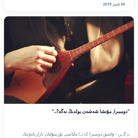
26 تامىز 2019
"دومبىرا, مۇنشا شەشەن بولدىڭ نەگە?.."
بٷگٸن - ۇلتتىق دومبىرا كٷنٸ! ەلباسى نۇرسۇلتان نازارباەۆتىڭ