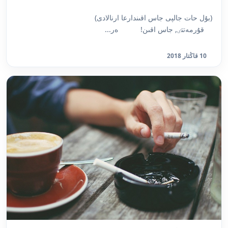
(بۇل حات جالپى جاس اقىندارعا ارنالادى)
قۇرمەتتٸ, جاس اقىن! ەر...
10 قاڭتار 2018