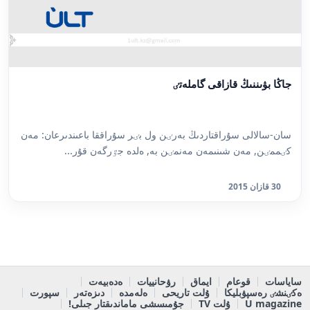
جاڭا بۋىننىڭ قازاقى گاملەتٸ
سان-سالالى سۇراقتاردىڭ بەرٸن ول بٸر سۇراققا باعىندىرعان: مەن
كٸممٸن, مەن شىنىمەن مەنمٸن بە, ەلدە جٷرگەن قۇر...
30 قازان 2015
ساياسات
قوعام
ايماق
رۋحانييات
ەدەبيەت
ەكٸنشٸ رەسپۋبليكا
ۇلت تاريحى
ەلەمدە
دىزەتەر
سپورت
U magazine
ۇلت TV
جۇمىسشى ماماندىقتار جىلى!