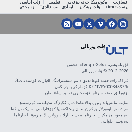
اقساۋىت
ەكونوميكا جەنە بيزنەس
قىلمىس
ۇلت ايناسى
پوستtimes
ۇلت وبەكتيۆ
ايتىلدى - ورىندالدى!
ٶزەكتٸ
ۇلت پورتالى
قۇرىلتايشى: «Tengri Gold» جشس
2012-2026 © ۇلت پورتالى
قر اقپارات جەنە قوعامدىق دامۋ مينيسترلٸگٸ اقپارات كوميتەتٸنٸڭ
№KZ71VPY00084887 كۋەلٸگٸ بەرٸلگەن.
اۆتورلىق جەنە جارناما قۇقىقتارى تولىق ساقتالعان.
سايت ماتەريالدارىن پايدالانعاندا دەرەككٶزگە سٸلتەمە كٶرسەتۋ
مٸندەتتٸ. اۆتورلار پٸكٸرٸ مەن رەداكتسييا كٶزقاراسى سەيكەس كەلە
بەرمەۋٸ مٷمكٸن. جارناما مەن حابارلاندىرۋلاردىڭ مازمۇنىنا جارناما
بەرۋشٸ جاۋاپتى.