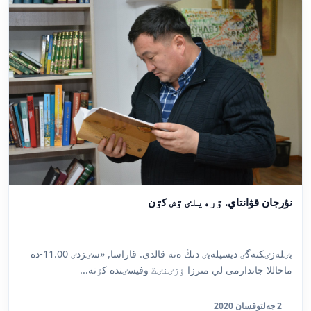
نۇرجان قۋانتاي. ٷرەيلٸ ٷش كٷن
بٸلەزٸكتەگٸ ديسپلەيٸ دىڭ ەتە قالدى. قاراسا, «سٸزدٸ 11.00-دە
ماحاللا جاندارمى لي مىرزا ٶزٸنٸڭ وفيسٸندە كٷتە...
2 جەلتوقسان 2020