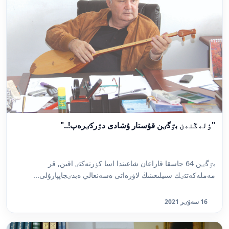
"ٶلەڭنەن بٷگٸن قۇستار ۇشادى دٷركٸرەپ!.."
بٷگٸن 64 جاسقا قاراعان شاعىندا اسا كٶرنەكتٸ اقىن, قر
مەملەكەتتٸك سىيلىعىنىڭ لاۋرەاتى ەسەنعالي ەبدٸجاپپارۇلى...
16 سەۋٸر 2021