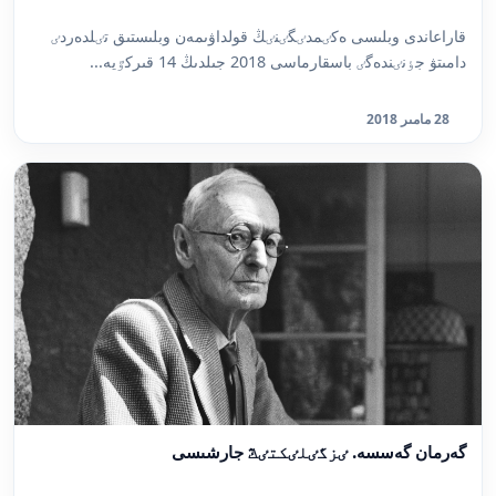
قاراعاندى وبلىسى ەكٸمدٸگٸنٸڭ قولداۋىمەن وبلىستىق تٸلدەردٸ
دامىتۋ جٶنٸندەگٸ باسقارماسى 2018 جىلدىڭ 14 قىركٷيە...
28 مامىر 2018
گەرمان گەسسە. ٸزگٸلٸكتٸڭ جارشىسى