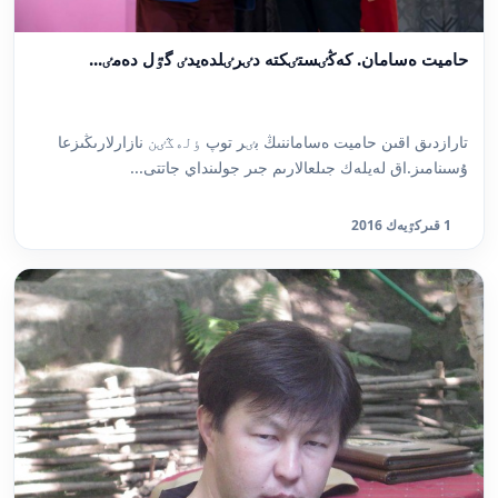
حاميت ەسامان. كەڭٸستٸكتە دٸرٸلدەيدٸ گٷل دەمٸ...
تارازدىق اقىن حاميت ەساماننىڭ بٸر توپ ٶلەڭٸن نازارلارىڭىزعا
ۇسىنامىز.اق لەيلەك جىلعالارىم جىر جولىنداي جاتتى...
1 قىركٷيەك 2016