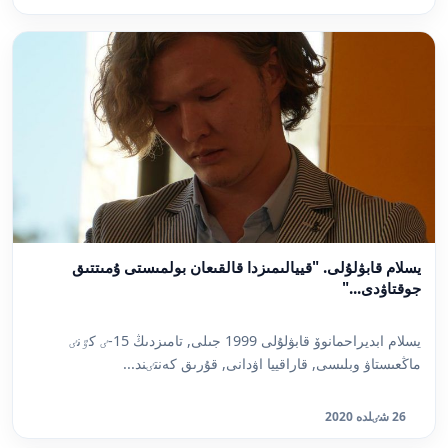
يسلام قابۋلۇلى. "قييالىمىزدا قالقىعان بولمىستى ۇمىتتىق
جوقتاۋدى..."
يسلام ابديراحمانوۆ قابۋلۇلى 1999 جىلى, تامىزدىڭ 15-ٸ كٷنٸ
ماڭعىستاۋ وبلىسى, قاراقييا اۋدانى, قۇرىق كەنتٸند...
26 شٸلدە 2020