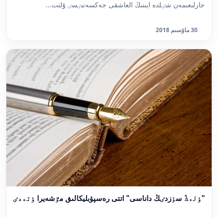
جارلىعىمەن شٸلدە ايىنىڭ العاشقى جەكسەنبٸسٸ ۇلتت...
30 ماۋسىم 2018
"ٶلەڭ سٶزدٸڭ داناسى" اتتى رەسپۋبليكالىق مٷشەيرا ٶتەدٸ