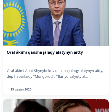
Oral ákimi qansha jalaqy alatynyn aitty
Oral ákimi Abat Shynybekov qansha jalaqy alatynyn aitty, -
dep habarlaidy "Moi gorod". "Barlyq salyqty al...
15 qazan 2020