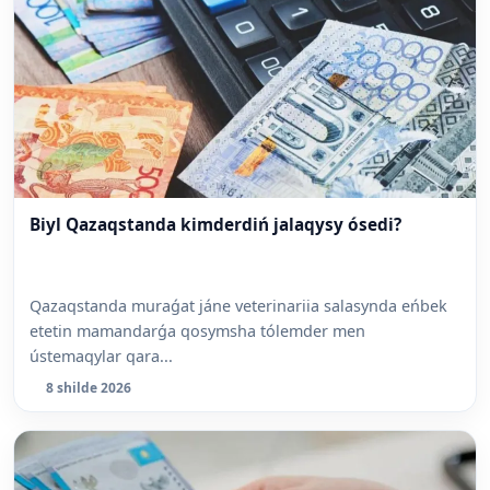
Biyl Qazaqstanda kimderdiń jalaqysy ósedi?
Qazaqstanda muraǵat jáne veterinariia salasynda eńbek
etetin mamandarǵa qosymsha tólemder men
ústemaqylar qara...
8 shilde 2026