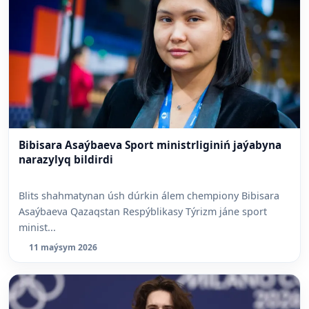
Bibisara Asaýbaeva Sport ministrliginiń jaýabyna
narazylyq bildirdi
Blits shahmatynan úsh dúrkin álem chempiony Bibisara
Asaýbaeva Qazaqstan Respýblikasy Týrizm jáne sport
minist...
11 maýsym 2026