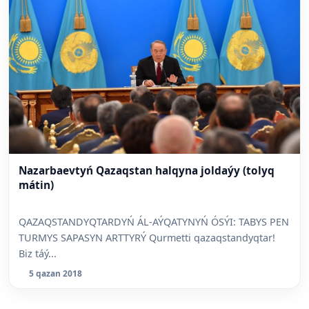
Nazarbaevtyń Qazaqstan halqyna joldaýy (tolyq
mátin)
QAZAQSTANDYQTARDYŃ ÁL-AÝQATYNYŃ ÓSÝI: TABYS PEN
TURMYS SAPASYN ARTTYRÝ Qurmetti qazaqstandyqtar!
Biz táý...
5 qazan 2018