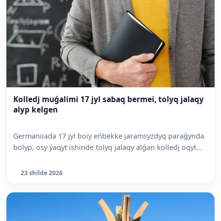
Kolledj muǵalimi 17 jyl sabaq bermei, tolyq jalaqy
alyp kelgen
Germaniiada 17 jyl boiy eńbekke jaramsyzdyq paraǵynda
bolyp, osy ýaqyt ishinde tolyq jalaqy alǵan kolledj oqyt...
23 shilde 2026