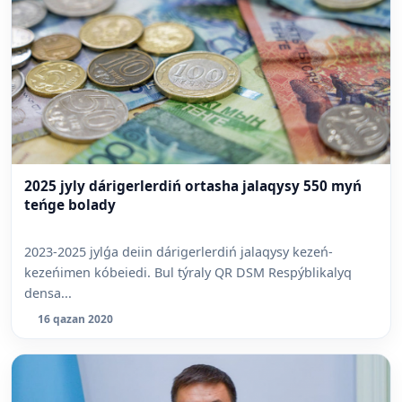
2025 jyly dárigerlerdiń ortasha jalaqysy 550 myń
teńge bolady
2023-2025 jylǵa deiin dárigerlerdiń jalaqysy kezeń-
kezeńimen kóbeiedi. Bul týraly QR DSM Respýblikalyq
densa...
16 qazan 2020