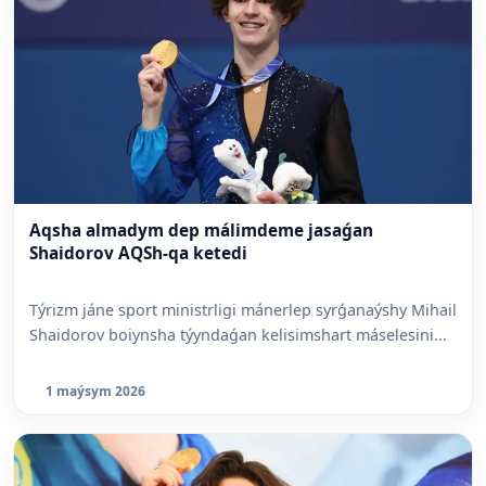
Aqsha almadym dep málimdeme jasaǵan
Shaidorov AQSh-qa ketedi
Týrizm jáne sport ministrligi mánerlep syrǵanaýshy Mihail
Shaidorov boiynsha týyndaǵan kelisimshart máselesini...
1 maýsym 2026