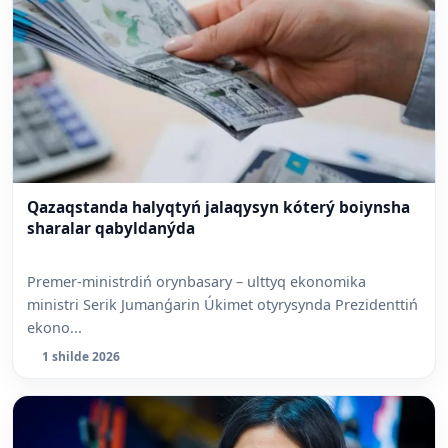
Qazaqstanda halyqtyń jalaqysyn kóterý boiynsha
sharalar qabyldanýda
Premer-ministrdiń orynbasary – ulttyq ekonomika
ministri Serik Jumanǵarin Úkimet otyrysynda Prezidenttiń
ekono...
1 shilde 2026