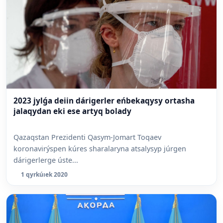
2023 jylǵa deiin dárigerler eńbekaqysy ortasha
jalaqydan eki ese artyq bolady
Qazaqstan Prezidenti Qasym-Jomart Toqaev
koronavirýspen kúres sharalaryna atsalysyp júrgen
dárigerlerge úste...
1 qyrkúıek 2020