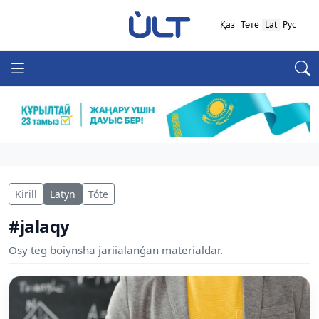
Қаз
Төте
Lat
Рус
Kirill
Latyn
Tóte
#jalaqy
Osy teg boiynsha jariialanǵan materialdar.