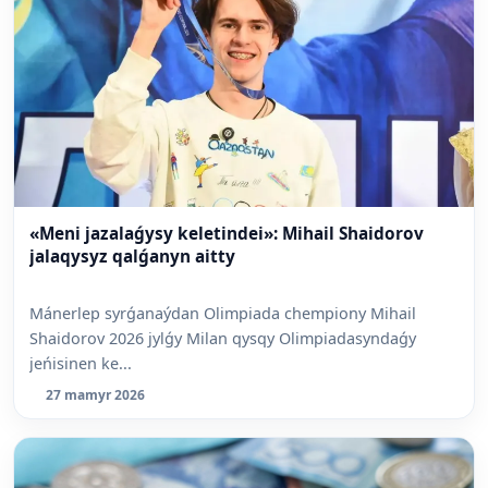
«Meni jazalaǵysy keletindei»: Mihail Shaidorov
jalaqysyz qalǵanyn aitty
Mánerlep syrǵanaýdan Olimpiada chempiony Mihail
Shaidorov 2026 jylǵy Milan qysqy Olimpiadasyndaǵy
jeńisinen ke...
27 mamyr 2026