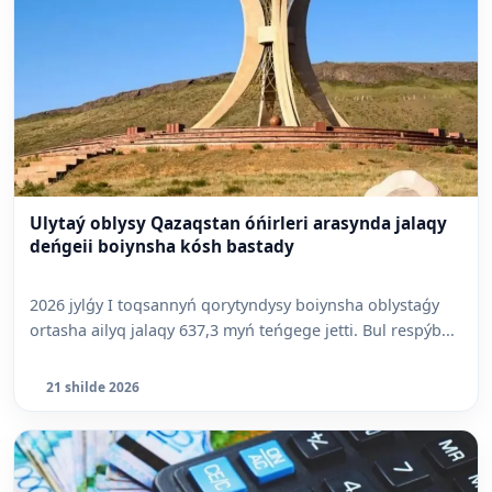
Ulytaý oblysy Qazaqstan óńirleri arasynda jalaqy
deńgeii boiynsha kósh bastady
2026 jylǵy I toqsannyń qorytyndysy boiynsha oblystaǵy
ortasha ailyq jalaqy 637,3 myń teńgege jetti. Bul respýb...
21 shilde 2026