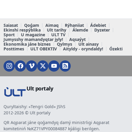
Saiasat
Qoǵam
Aimaq
Rýhaniiat
Ádebiet
Ekinshi respýblika
Ult tarihy
Álemde
Dyzeter
Sport
U magazine
ULT TV
Jumysshy mamandyqtar jyly!
Aqsaýyt
Ekonomika jáne biznes
Qylmys
Ult ainasy
Posttimes
ULT OBEKTIV
Aityldy - oryndaldy!
Ózekti
Ult portaly
Quryltaishy: «Tengri Gold» JShS
2012-2026 © Ult portaly
QR Aqparat jáne qoǵamdyq damý ministrligi Aqparat
komitetiniń №KZ71VPY00084887 kýáligi berilgen.