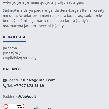
Avtorlyq jáne jarnama quqyqtary tolyq saqtalǵan.
Sait materialdaryn paidalanǵanda derekkózge silteme kórsetý
mindetti. Avtorlar pikiri men redaktsiia kózqarasy sáikes kele
bermeýi múmkin. Jarnama men habarlandyrýlardyń
mazmunyna jarnama berýshi jaýapty.
REDAKTSIIA
Jarnama
Joba týraly
Qupiialylyq saiasaty
BAILANYS
Poshta:
1ult.kz@gmail.com
Tel:
+7 707 878 85 89
Podderjka
WebAudit